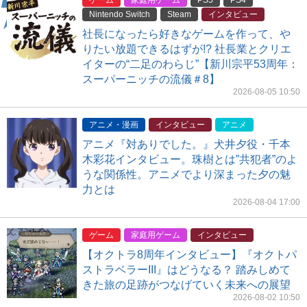
ゲーム
家庭用ゲーム
PS5
PS4
Nintendo Switch
Steam
インタビュー
社長になったら好きなゲームを作って、や
りたい放題できるはずが!? 社長業とクリエ
イターの“二足のわらじ”【新川宗平53周年：
スーパーニッチの流儀＃8】
2026-08-05 10:50
アニメ・漫画
インタビュー
アニメ
アニメ『対ありでした。』犬井夕役・千本
木彩花インタビュー。珠樹とは”共犯者”のよ
うな関係性。アニメでより深まった夕の魅
力とは
2026-08-04 17:00
ゲーム
家庭用ゲーム
インタビュー
【オクトラ8周年インタビュー】『オクトパ
ストラベラーIII』はどうなる？ 踏みしめて
きた旅の足跡がつなげていく未来への展望
2026-08-02 10:50