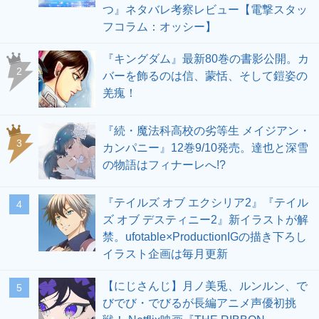
つ』ネタバレ考察レビュー【電撃スタッ
フコラム：オッシー】
『キングダム』最新80巻の書影公開。カ
2
バーを飾るのは信、蒙恬、そして鎧姿の
羌瘣！
『続・魔法科高校の劣等生 メイジアン・
3
カンパニー』12巻9/10発売。達也と深雪
の物語はフィナーレへ!?
『テイルズ オブ エクシリア2』『テイル
4
ズ オブ デスティニー2』新イラストが解
禁。ufotable×ProductionIGの描き下ろし
イラスト企画は毎月更新
【にじさんじ】月ノ美兎、ルンルン、で
5
びでび・でびるが長編アニメ声優初挑