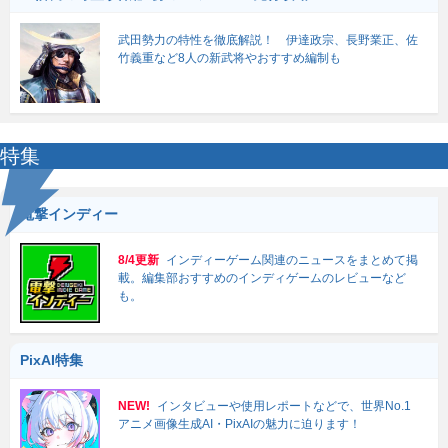
武田勢力の特性を徹底解説！ 伊達政宗、長野業正、佐
竹義重など8人の新武将やおすすめ編制も
特集
電撃インディー
8/4更新
インディーゲーム関連のニュースをまとめて掲
載。編集部おすすめのインディゲームのレビューなど
も。
PixAI特集
NEW!
インタビューや使用レポートなどで、世界No.1
アニメ画像生成AI・PixAIの魅力に迫ります！