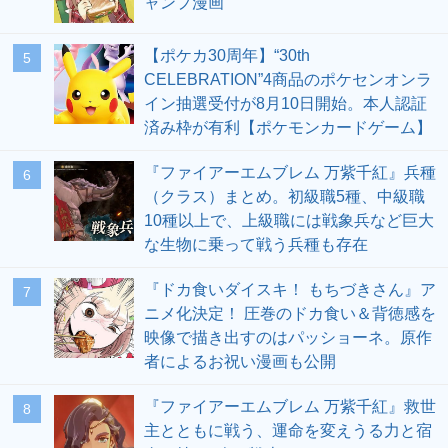
ャンプ漫画
【ポケカ30周年】“30th
5
CELEBRATION”4商品のポケセンオンラ
イン抽選受付が8月10日開始。本人認証
済み枠が有利【ポケモンカードゲーム】
『ファイアーエムブレム 万紫千紅』兵種
6
（クラス）まとめ。初級職5種、中級職
10種以上で、上級職には戦象兵など巨大
な生物に乗って戦う兵種も存在
『ドカ食いダイスキ！ もちづきさん』ア
7
ニメ化決定！ 圧巻のドカ食い＆背徳感を
映像で描き出すのはパッショーネ。原作
者によるお祝い漫画も公開
『ファイアーエムブレム 万紫千紅』救世
8
主とともに戦う、運命を変えうる力と宿