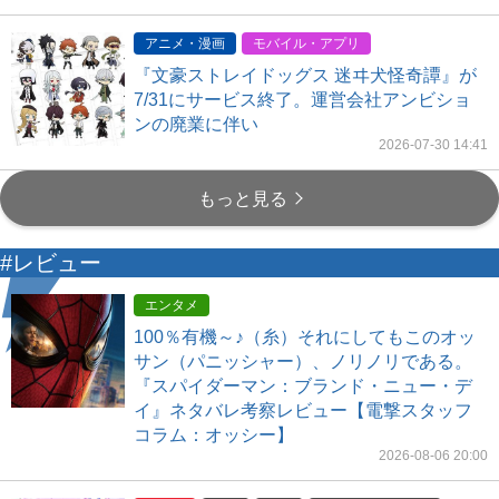
アニメ・漫画
モバイル・アプリ
『文豪ストレイドッグス 迷ヰ犬怪奇譚』が
7/31にサービス終了。運営会社アンビショ
ンの廃業に伴い
2026-07-30 14:41
もっと見る
#レビュー
エンタメ
100％有機～♪（糸）それにしてもこのオッ
サン（パニッシャー）、ノリノリである。
『スパイダーマン：ブランド・ニュー・デ
イ』ネタバレ考察レビュー【電撃スタッフ
コラム：オッシー】
2026-08-06 20:00