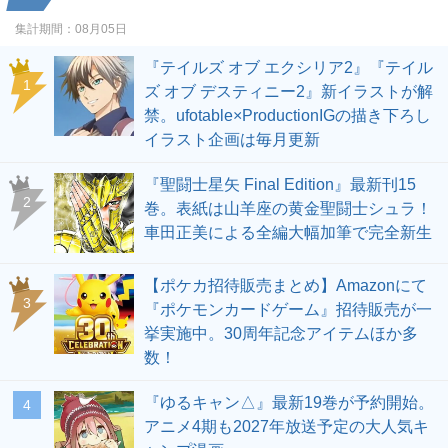
集計期間：
08月05日
『テイルズ オブ エクシリア2』『テイル
1
ズ オブ デスティニー2』新イラストが解
禁。ufotable×ProductionIGの描き下ろし
イラスト企画は毎月更新
『聖闘士星矢 Final Edition』最新刊15
2
巻。表紙は山羊座の黄金聖闘士シュラ！
車田正美による全編大幅加筆で完全新生
【ポケカ招待販売まとめ】Amazonにて
3
『ポケモンカードゲーム』招待販売が一
挙実施中。30周年記念アイテムほか多
数！
『ゆるキャン△』最新19巻が予約開始。
4
アニメ4期も2027年放送予定の大人気キ