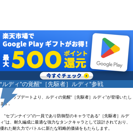
“ルディ”の覚醒“［先駆者］ルディ”参戦
本アップデートより、ルディの覚醒“［先駆者］ルディ”が登場いたし
ます。
“セブンナイツ”の一員であり防御型のキャラである“［先駆者］ルデ
ィ”は、耐久編成に最適な強力なタンクキャラとして設計されており、
優れた耐久力でバトルに新たな戦略的価値をもたらします。