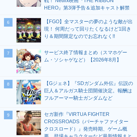
戦！ Netflix映画『THE RIBBON
HERO』第3弾予告＆追加キャスト解禁
【FGO】全マスターの夢のような敵が出
6
現！ 何周だって回りたくなるけど1回き
り＆期間限定なのでお忘れなく!!
サービス終了情報まとめ（スマホゲー
7
ム・ソシャゲなど）【2026年8月】
【Gジェネ】『SDガンダム外伝』伝説の
8
巨人＆アルガス騎士団開催決定。報酬は
フルアーマー騎士ガンダムなど
セガ新作『VIRTUA FIGHTER
9
CROSSROADS（バーチャファイター
クロスロード）』発売時期、ゲーム概
要、登場キャラクターなど最新情報まと