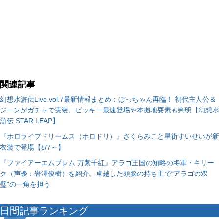
関連記事
幻想水滸伝Live vol.7最新情報まとめ：ぼっちゃん再臨！ 初代主人公＆
ジーンがガチャで実装、ビッキー最速登場や本拠地要素も判明【幻想水
滸伝 STAR LEAP】
『ホロライブドリームス（ホロドリ）』さくらみこと星街すいせいが新
衣装で登場【8/7～】
『ファイアーエムブレム 万紫千紅』アラゴ王国の知略の将軍・キリー
ク（声優：岩澤俊樹）を紹介。卓越した頭脳の持ち主で“アラゴの双
璧”の一角を担う
日間記事ランキング