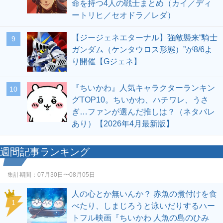
命を持つ4人の戦士まとめ（カイ／ディ
ートリヒ／セオドラ／レダ）
【ジージェネエターナル】強敵襲来“騎士
9
ガンダム（ケンタウロス形態）”が8/6よ
り開催【Gジェネ】
『ちいかわ』人気キャラクターランキン
10
グTOP10。ちいかわ、ハチワレ、うさ
ぎ…ファンが選んだ推しは？（ネタバレ
あり）【2026年4月最新版】
週間記事ランキング
集計期間：
07月30日〜08月05日
人の心とか無いんか？ 赤魚の煮付けを食
1
べたり、しまじろうと泳いだりするハー
トフル映画『ちいかわ 人魚の島のひみ