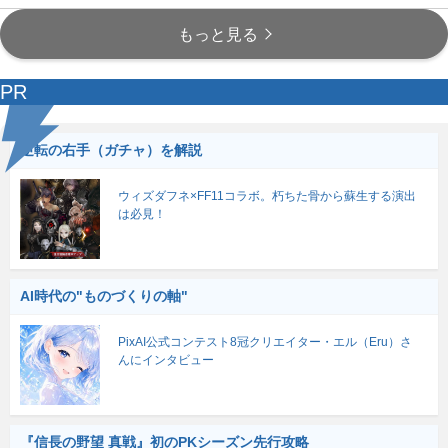
もっと見る
PR
逆転の右手（ガチャ）を解説
ウィズダフネ×FF11コラボ。朽ちた骨から蘇生する演出
は必見！
AI時代の"ものづくりの軸"
PixAI公式コンテスト8冠クリエイター・エル（Eru）さ
んにインタビュー
『信長の野望 真戦』初のPKシーズン先行攻略