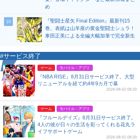
め
『聖闘士星矢 Final Edition』最新刊15
10
巻。表紙は山羊座の黄金聖闘士シュラ！
車田正美による全編大幅加筆で完全新生
#サービス終了
ゲーム
モバイル・アプリ
『NBA RISE』8月31日サービス終了。大型
リニューアルを経て約4年9カ月で幕
2026-08-02 08:20
ゲーム
モバイル・アプリ
『フルールデイズ』8月31日サービス終了。
4人の彼が日々の生活を彩ってくれる花丸ラ
イフサポートゲーム
2026-08-01 08:20