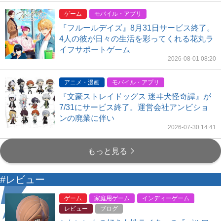
ゲーム
モバイル・アプリ
『フルールデイズ』8月31日サービス終了。
4人の彼が日々の生活を彩ってくれる花丸ラ
イフサポートゲーム
2026-08-01 08:20
アニメ・漫画
モバイル・アプリ
『文豪ストレイドッグス 迷ヰ犬怪奇譚』が
7/31にサービス終了。運営会社アンビショ
ンの廃業に伴い
2026-07-30 14:41
もっと見る
#レビュー
ゲーム
家庭用ゲーム
インディーゲーム
レビュー
ブログ