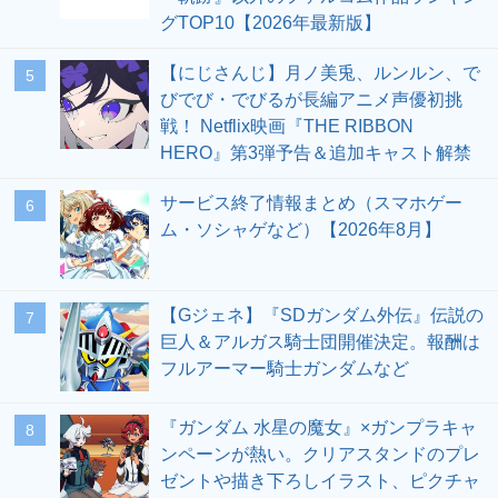
グTOP10【2026年最新版】
【にじさんじ】月ノ美兎、ルンルン、で
5
びでび・でびるが長編アニメ声優初挑
戦！ Netflix映画『THE RIBBON
HERO』第3弾予告＆追加キャスト解禁
サービス終了情報まとめ（スマホゲー
6
ム・ソシャゲなど）【2026年8月】
【Gジェネ】『SDガンダム外伝』伝説の
7
巨人＆アルガス騎士団開催決定。報酬は
フルアーマー騎士ガンダムなど
『ガンダム 水星の魔女』×ガンプラキャ
8
ンペーンが熱い。クリアスタンドのプレ
ゼントや描き下ろしイラスト、ピクチャ