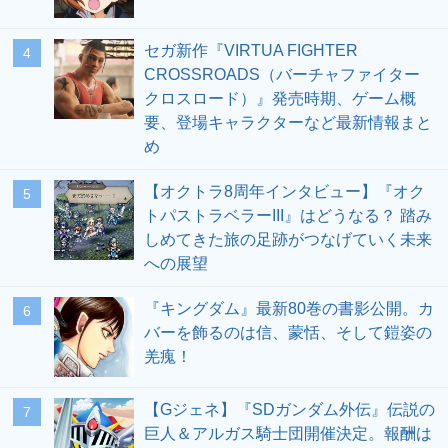
セガ新作『VIRTUA FIGHTER
4
CROSSROADS（バーチャファイター
クロスロード）』発売時期、ゲーム概
要、登場キャラクターなど最新情報まと
め
【オクトラ8周年インタビュー】『オク
5
トパストラベラーIII』はどうなる？ 踏み
しめてきた旅の足跡がつなげていく未来
への展望
『キングダム』最新80巻の書影公開。カ
6
バーを飾るのは信、蒙恬、そして鎧姿の
羌瘣！
【Gジェネ】『SDガンダム外伝』伝説の
7
巨人＆アルガス騎士団開催決定。報酬は