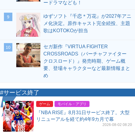
ードラマなども！
ゆずソフト『千恋＊万花』が2027年アニ
9
メ化決定。原作キャスト完全続投、主題
歌はKOTOKOが担当
セガ新作『VIRTUA FIGHTER
10
CROSSROADS（バーチャファイター
クロスロード）』発売時期、ゲーム概
要、登場キャラクターなど最新情報まと
め
#サービス終了
ゲーム
モバイル・アプリ
『NBA RISE』8月31日サービス終了。大型
リニューアルを経て約4年9カ月で幕
2026-08-02 08:20