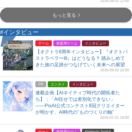
2026-08-02 12:00
もっと見る
#インタビュー
ゲーム
家庭用ゲーム
インタビュー
【オクトラ8周年インタビュー】『オクトパ
ストラベラーIII』はどうなる？ 踏みしめて
きた旅の足跡がつなげていく未来への展望
2026-08-02 10:50
PR
エンタメ
インタビュー
連載企画【AIネイティブ時代の開拓者た
ち】：「AI任せでは差別化できない」
――PixAI公式コンテスト8冠クリエイター
が明かす、AI時代の"ものづくりの軸"
2026-07-31 18:00
ゲーム
家庭用ゲーム
Nintendo Switch