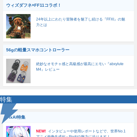
ウィズダフネ×FF11コラボ！
24年以上にわたり冒険者を魅了し続ける『FFXI』の魅
力とは
56gの軽量スマホコントローラー
絶妙なオモチャ感と高級感が最高にエモい『abxylute
M4』レビュー
特集
PixAI特集
NEW!
インタビューや使用レポートなどで、世界No.1
アニメ画像生成AI・PixAIの魅力に迫ります！