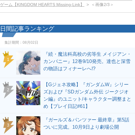
ゲーム【KINGDOM HEARTS Missing-Link】
＜画像2/3＞
日間記事ランキング
集計期間：
08月02日
『続・魔法科高校の劣等生 メイジアン・
1
カンパニー』12巻9/10発売。達也と深雪
の物語はフィナーレへ!?
【Gジェネ攻略】『ガンダムW』シリー
2
ズおよび『SDガンダム外伝 ジークジオ
ン編』のユニット/キャラクター調整まと
め【プレイ日記#61】
『ガールズ＆パンツァー 最終章』第5話
3
ついに完成。10月9日より劇場公開