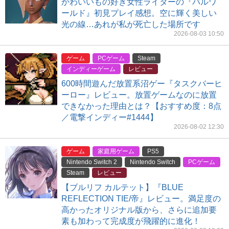
かわいいもの好き女性ライターの『パルワ
ールド』初見プレイ感想。空に輝く美しい
光の線…あれが私が死亡した場所です
2026-08-03 10:50
ゲーム
PCゲーム
Steam
インディーゲーム
レビュー
600時間遊んだ放置系沼ゲー『タスクバーヒ
ーロー』レビュー。放置ゲームなのに放置
できなかった理由とは？【おすすめ度：8点
／電撃インディー#1444】
2026-08-02 12:30
ゲーム
家庭用ゲーム
PS5
Nintendo Switch 2
Nintendo Switch
PCゲーム
Steam
レビュー
【ブルリフ カルテット】『BLUE
REFLECTION TIE/帝』レビュー。満足度の
高かったオリジナル版から、さらに追加要
素も加わって完成度が飛躍的に進化！