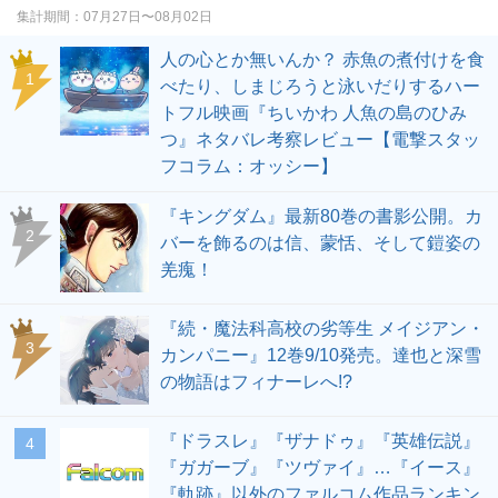
集計期間：
07月27日〜08月02日
人の心とか無いんか？ 赤魚の煮付けを食
1
べたり、しまじろうと泳いだりするハー
トフル映画『ちいかわ 人魚の島のひみ
つ』ネタバレ考察レビュー【電撃スタッ
フコラム：オッシー】
『キングダム』最新80巻の書影公開。カ
2
バーを飾るのは信、蒙恬、そして鎧姿の
羌瘣！
『続・魔法科高校の劣等生 メイジアン・
3
カンパニー』12巻9/10発売。達也と深雪
の物語はフィナーレへ!?
『ドラスレ』『ザナドゥ』『英雄伝説』
4
『ガガーブ』『ツヴァイ』…『イース』
『軌跡』以外のファルコム作品ランキン