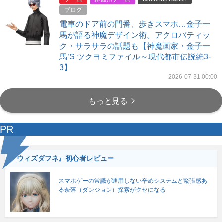
ブログ
電車のドア前の門番、歩きスマホ…金子一
馬が語る神魔デザイン術。アクロバティッ
ク・サラサラの話題も【神魔画家・金子一
馬’S ツクヨミファイル～現代都市伝説編3-
3】
2026-07-31 00:00
もっと見る
PR
『ウィズダフネ』初心者レビュー
スマホゲーの常識が通用しない辛めシステムと緊張感あ
る奈落（ダンジョン）探索がクセになる