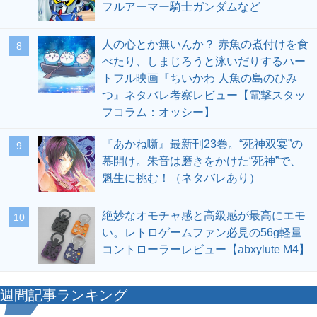
フルアーマー騎士ガンダムなど
人の心とか無いんか？ 赤魚の煮付けを食
8
べたり、しまじろうと泳いだりするハー
トフル映画『ちいかわ 人魚の島のひみ
つ』ネタバレ考察レビュー【電撃スタッ
フコラム：オッシー】
『あかね噺』最新刊23巻。“死神双宴”の
9
幕開け。朱音は磨きをかけた“死神”で、
魁生に挑む！（ネタバレあり）
絶妙なオモチャ感と高級感が最高にエモ
10
い。レトロゲームファン必見の56g軽量
コントローラーレビュー【abxylute M4】
週間記事ランキング