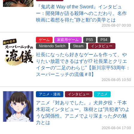
『鬼武者 Way of the Sword』インタビュ
ー：開発陣が語る殺陣へのこだわり。名作
映画に着想を得た"静と動”の美学とは
2026-08-07 00:00
ゲーム
家庭用ゲーム
PS5
PS4
Nintendo Switch
Steam
インタビュー
社長になったら好きなゲームを作って、や
りたい放題できるはずが!? 社長業とクリエ
イターの“二足のわらじ”【新川宗平53周年：
スーパーニッチの流儀＃8】
2026-08-05 10:50
アニメ・漫画
インタビュー
アニメ
アニメ『対ありでした。』犬井夕役・千本
木彩花インタビュー。珠樹とは”共犯者”のよ
うな関係性。アニメでより深まった夕の魅
力とは
2026-08-04 17:00