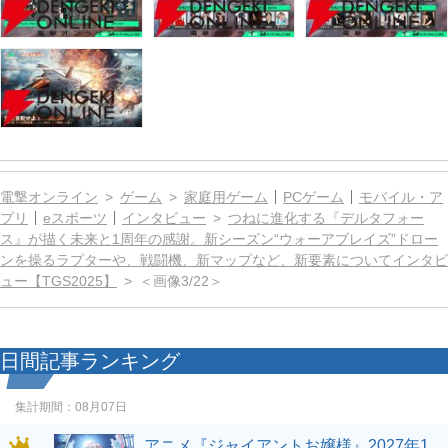
電撃オンライン
ゲーム
家庭用ゲーム
PCゲーム
モバイル・ア
プリ
eスポーツ
インタビュー
つねに進化する『デルタフォー
ス』が描く未来と1周年の感謝。新シーズン“ウォーアブレイズ”ドロー
ンを操るラプターや、戦闘機、新マップなど、新要素についてインタビ
ュー【TGS2025】
＜画像3/22＞
日間記事ランキング
集計期間：
08月07日
アニメ『ジャイアントお嬢様』2027年1