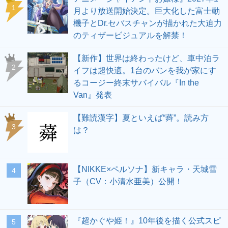
1
月より放送開始決定。巨大化した富士動
機子とDr.セバスチャンが描かれた大迫力
のティザービジュアルを解禁！
【新作】世界は終わったけど、車中泊ラ
2
イフは超快適。1台のバンを我が家にす
るコージー終末サバイバル『In the
Van』発表
【難読漢字】夏といえば“蕣”。読み方
3
は？
【NIKKE×ペルソナ】新キャラ・天城雪
4
子（CV：小清水亜美）公開！
『超かぐや姫！』10年後を描く公式スピ
5