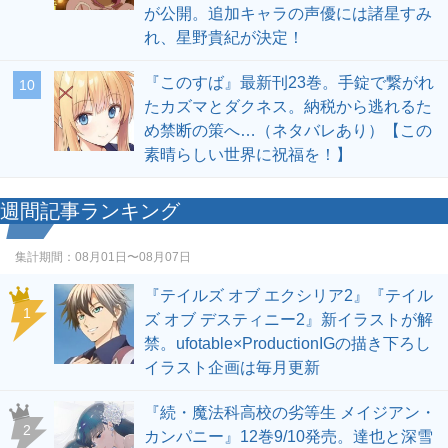
が公開。追加キャラの声優には諸星すみ
れ、星野貴紀が決定！
『このすば』最新刊23巻。手錠で繋がれ
10
たカズマとダクネス。納税から逃れるた
め禁断の策へ…（ネタバレあり）【この
素晴らしい世界に祝福を！】
週間記事ランキング
集計期間：
08月01日〜08月07日
『テイルズ オブ エクシリア2』『テイル
1
ズ オブ デスティニー2』新イラストが解
禁。ufotable×ProductionIGの描き下ろし
イラスト企画は毎月更新
『続・魔法科高校の劣等生 メイジアン・
2
カンパニー』12巻9/10発売。達也と深雪