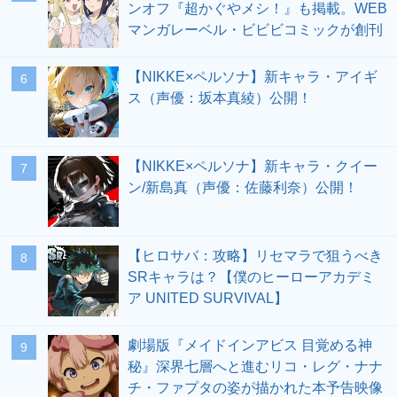
ンオフ『超かぐやメシ！』も掲載。WEB
マンガレーベル・ビビビコミックが創刊
【NIKKE×ペルソナ】新キャラ・アイギ
6
ス（声優：坂本真綾）公開！
【NIKKE×ペルソナ】新キャラ・クイー
7
ン/新島真（声優：佐藤利奈）公開！
【ヒロサバ：攻略】リセマラで狙うべき
8
SRキャラは？【僕のヒーローアカデミ
ア UNITED SURVIVAL】
劇場版『メイドインアビス 目覚める神
9
秘』深界七層へと進むリコ・レグ・ナナ
チ・ファプタの姿が描かれた本予告映像