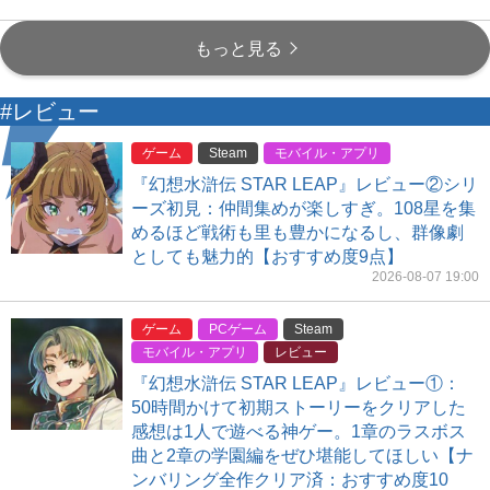
もっと見る
#レビュー
ゲーム
Steam
モバイル・アプリ
『幻想水滸伝 STAR LEAP』レビュー②シリ
ーズ初見：仲間集めが楽しすぎ。108星を集
めるほど戦術も里も豊かになるし、群像劇
としても魅力的【おすすめ度9点】
2026-08-07 19:00
ゲーム
PCゲーム
Steam
モバイル・アプリ
レビュー
『幻想水滸伝 STAR LEAP』レビュー①：
50時間かけて初期ストーリーをクリアした
感想は1人で遊べる神ゲー。1章のラスボス
曲と2章の学園編をぜひ堪能してほしい【ナ
ンバリング全作クリア済：おすすめ度10