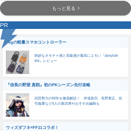
もっと見る
PR
56gの軽量スマホコントローラー
絶妙なオモチャ感と高級感が最高にエモい『abxylute
M4』レビュー
『信長の野望 真戦』初のPKシーズン先行攻略
武田勢力の特性を徹底解説！ 伊達政宗、長野業正、佐
竹義重など8人の新武将やおすすめ編制も
ウィズダフネ×FF11コラボ！