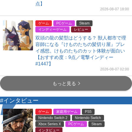
点】
2026-08-07 18:00
ゲーム
PCゲーム
Steam
インディーゲーム
レビュー
双頭の龍の髪型はどうする？ 獣人都市で理
容師になる『けものたちの髪切り屋』プレ
イ感想。けものたちのカット体験が面白い
【おすすめ度：9点／電撃インディー
#1447】
2026-08-07 02:00
もっと見る
#インタビュー
ゲーム
家庭用ゲーム
PS5
Nintendo Switch 2
Nintendo Switch
Xbox Series X
PCゲーム
Steam
インタビュー