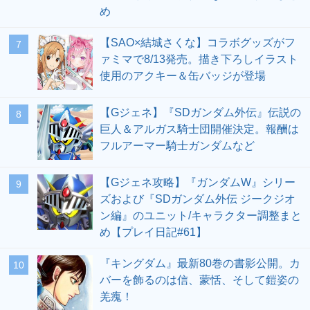
め
【SAO×結城さくな】コラボグッズがフ
7
ァミマで8/13発売。描き下ろしイラスト
使用のアクキー＆缶バッジが登場
【Gジェネ】『SDガンダム外伝』伝説の
8
巨人＆アルガス騎士団開催決定。報酬は
フルアーマー騎士ガンダムなど
【Gジェネ攻略】『ガンダムW』シリー
9
ズおよび『SDガンダム外伝 ジークジオ
ン編』のユニット/キャラクター調整まと
め【プレイ日記#61】
『キングダム』最新80巻の書影公開。カ
10
バーを飾るのは信、蒙恬、そして鎧姿の
羌瘣！