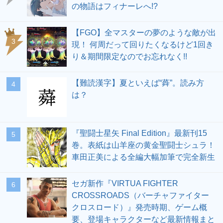
の物語はフィナーレへ!?
【FGO】全マスターの夢のような敵が出
3
現！ 何周だって回りたくなるけど1回き
り＆期間限定なのでお忘れなく!!
【難読漢字】夏といえば“蕣”。読み方
4
は？
『聖闘士星矢 Final Edition』最新刊15
5
巻。表紙は山羊座の黄金聖闘士シュラ！
車田正美による全編大幅加筆で完全新生
セガ新作『VIRTUA FIGHTER
6
CROSSROADS（バーチャファイター
クロスロード）』発売時期、ゲーム概
要、登場キャラクターなど最新情報まと