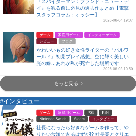
『スパイダーマン：ブランド・ニュー・デ
イ』を観る前に必見の過去作まとめ【電撃
スタッフコラム：オッシー】
2026-08-04 19:07
ゲーム
家庭用ゲーム
インディーゲーム
レビュー
ブログ
かわいいもの好き女性ライターの『パルワ
ールド』初見プレイ感想。空に輝く美しい
光の線…あれが私が死亡した場所です
2026-08-03 10:50
もっと見る
#インタビュー
ゲーム
家庭用ゲーム
PS5
PS4
Nintendo Switch
Steam
インタビュー
社長になったら好きなゲームを作って、や
りたい放題できるはずが!? 社長業とクリエ