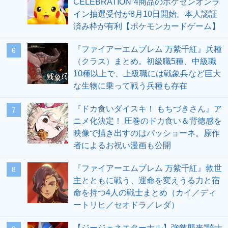
CELEBRATION”4商品のポケセンオンラ
イン抽選受付が8月10日開始。本人認証
済み枠が有利【ポケモンカードゲーム】
『ファイアーエムブレム 万紫千紅』兵種
6
（クラス）まとめ。初級職5種、中級職
10種以上で、上級職には戦象兵など巨大
な生物に乗って戦う兵種も存在
『ドカ食いダイスキ！ もちづきさん』ア
7
ニメ化決定！ 圧巻のドカ食い＆背徳感を
映像で描き出すのはパッショーネ。原作
者によるお祝い漫画も公開
『ファイアーエムブレム 万紫千紅』救世
8
主とともに戦う、運命を変えうる力と宿
命を持つ4人の戦士まとめ（カイ／ディ
ートリヒ／セオドラ／レダ）
【ジージェネエターナル】強敵襲来“騎士