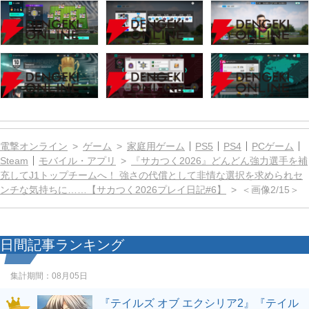
電撃オンライン
ゲーム
家庭用ゲーム
PS5
PS4
PCゲーム
Steam
モバイル・アプリ
『サカつく2026』どんどん強力選手を補
充してJ1トップチームへ！ 強さの代償として非情な選択を求められセ
ンチな気持ちに……【サカつく2026プレイ日記#6】
＜画像2/15＞
日間記事ランキング
集計期間：
08月05日
『テイルズ オブ エクシリア2』『テイル