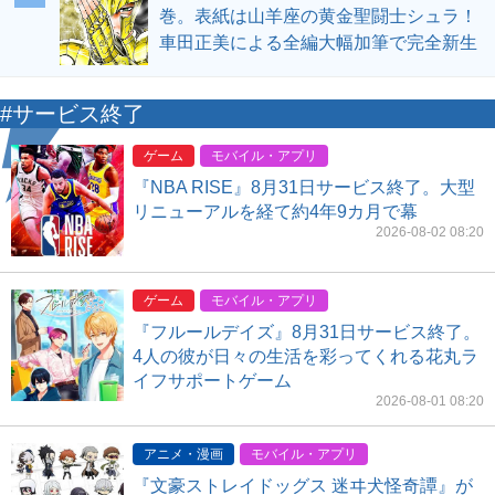
巻。表紙は山羊座の黄金聖闘士シュラ！
車田正美による全編大幅加筆で完全新生
#サービス終了
ゲーム
モバイル・アプリ
『NBA RISE』8月31日サービス終了。大型
リニューアルを経て約4年9カ月で幕
2026-08-02 08:20
ゲーム
モバイル・アプリ
『フルールデイズ』8月31日サービス終了。
4人の彼が日々の生活を彩ってくれる花丸ラ
イフサポートゲーム
2026-08-01 08:20
アニメ・漫画
モバイル・アプリ
『文豪ストレイドッグス 迷ヰ犬怪奇譚』が