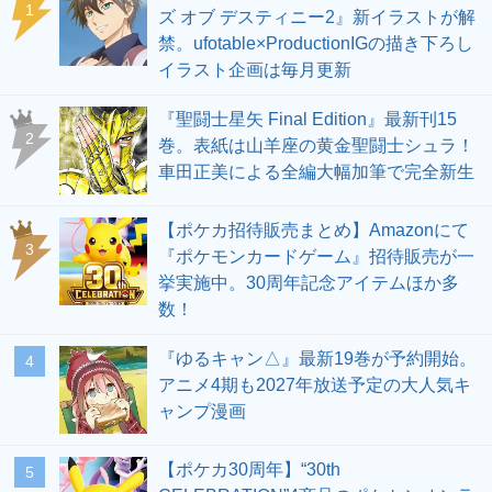
1
ズ オブ デスティニー2』新イラストが解
禁。ufotable×ProductionIGの描き下ろし
イラスト企画は毎月更新
『聖闘士星矢 Final Edition』最新刊15
2
巻。表紙は山羊座の黄金聖闘士シュラ！
車田正美による全編大幅加筆で完全新生
【ポケカ招待販売まとめ】Amazonにて
3
『ポケモンカードゲーム』招待販売が一
挙実施中。30周年記念アイテムほか多
数！
『ゆるキャン△』最新19巻が予約開始。
4
アニメ4期も2027年放送予定の大人気キ
ャンプ漫画
【ポケカ30周年】“30th
5