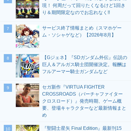
現！ 何周だって回りたくなるけど1回き
り＆期間限定なのでお忘れなく!!
サービス終了情報まとめ（スマホゲー
7
ム・ソシャゲなど）【2026年8月】
【Gジェネ】『SDガンダム外伝』伝説の
8
巨人＆アルガス騎士団開催決定。報酬は
フルアーマー騎士ガンダムなど
セガ新作『VIRTUA FIGHTER
9
CROSSROADS（バーチャファイター
クロスロード）』発売時期、ゲーム概
要、登場キャラクターなど最新情報まと
め
『聖闘士星矢 Final Edition』最新刊15
10