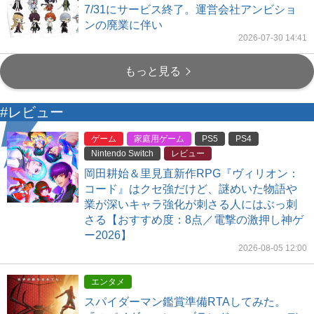
7/31にサービス終了。運営会社アンビショ
ンの廃業に伴い
2026-07-30 14:41
もっと見る
#レビュー
ゲーム
家庭用ゲーム
PS5
PS4
Nintendo Switch
レビュー
岡田耕始＆里見直新作RPG『ヴィリオン：
コード』はクセ強だけど、謎めいた物語や
業が深いキャラ強化が刺さる人にはぶっ刺
さる【おすすめ度：8点／電撃の激押し神ゲ
ー2026】
2026-08-05 12:00
エンタメ
スパイダーマン鑑賞準備RTAしてみた。