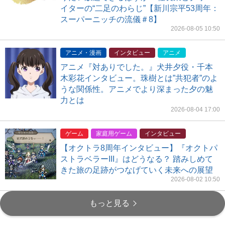
イターの“二足のわらじ”【新川宗平53周年：
スーパーニッチの流儀＃8】
2026-08-05 10:50
アニメ・漫画
インタビュー
アニメ
アニメ『対ありでした。』犬井夕役・千本
木彩花インタビュー。珠樹とは”共犯者”のよ
うな関係性。アニメでより深まった夕の魅
力とは
2026-08-04 17:00
ゲーム
家庭用ゲーム
インタビュー
【オクトラ8周年インタビュー】『オクトパ
ストラベラーIII』はどうなる？ 踏みしめて
きた旅の足跡がつなげていく未来への展望
2026-08-02 10:50
もっと見る