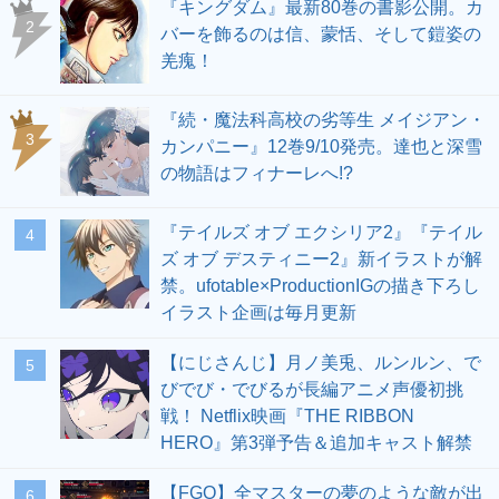
『キングダム』最新80巻の書影公開。カ
2
バーを飾るのは信、蒙恬、そして鎧姿の
羌瘣！
『続・魔法科高校の劣等生 メイジアン・
3
カンパニー』12巻9/10発売。達也と深雪
の物語はフィナーレへ!?
『テイルズ オブ エクシリア2』『テイル
4
ズ オブ デスティニー2』新イラストが解
禁。ufotable×ProductionIGの描き下ろし
イラスト企画は毎月更新
【にじさんじ】月ノ美兎、ルンルン、で
5
びでび・でびるが長編アニメ声優初挑
戦！ Netflix映画『THE RIBBON
HERO』第3弾予告＆追加キャスト解禁
【FGO】全マスターの夢のような敵が出
6