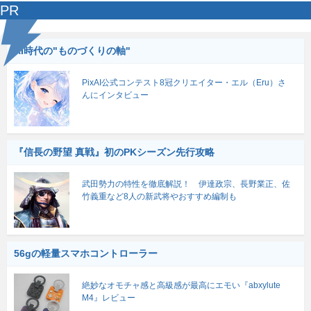
PR
AI時代の"ものづくりの軸"
PixAI公式コンテスト8冠クリエイター・エル（Eru）さ
んにインタビュー
『信長の野望 真戦』初のPKシーズン先行攻略
武田勢力の特性を徹底解説！ 伊達政宗、長野業正、佐
竹義重など8人の新武将やおすすめ編制も
56gの軽量スマホコントローラー
絶妙なオモチャ感と高級感が最高にエモい『abxylute
M4』レビュー