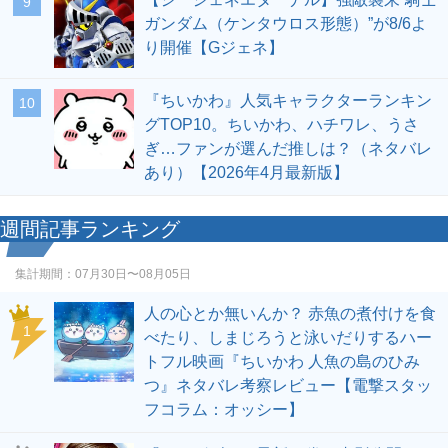
9
ガンダム（ケンタウロス形態）”が8/6よ
り開催【Gジェネ】
『ちいかわ』人気キャラクターランキン
10
グTOP10。ちいかわ、ハチワレ、うさ
ぎ…ファンが選んだ推しは？（ネタバレ
あり）【2026年4月最新版】
週間記事ランキング
集計期間：
07月30日〜08月05日
人の心とか無いんか？ 赤魚の煮付けを食
1
べたり、しまじろうと泳いだりするハー
トフル映画『ちいかわ 人魚の島のひみ
つ』ネタバレ考察レビュー【電撃スタッ
フコラム：オッシー】