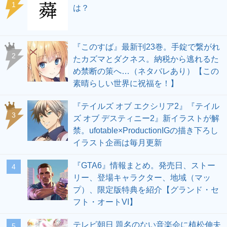
1
は？
『このすば』最新刊23巻。手錠で繋がれ
2
たカズマとダクネス。納税から逃れるた
め禁断の策へ…（ネタバレあり）【この
素晴らしい世界に祝福を！】
『テイルズ オブ エクシリア2』『テイル
3
ズ オブ デスティニー2』新イラストが解
禁。ufotable×ProductionIGの描き下ろし
イラスト企画は毎月更新
『GTA6』情報まとめ。発売日、ストー
4
リー、登場キャラクター、地域（マッ
プ）、限定版特典を紹介【グランド・セ
フト・オートVI】
テレビ朝日 題名のない音楽会に植松伸夫
5