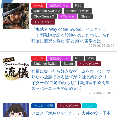
ゲーム
家庭用ゲーム
PS5
Nintendo Switch 2
Nintendo Switch
Xbox Series X
PCゲーム
Steam
インタビュー
『鬼武者 Way of the Sword』インタビュ
ー：開発陣が語る殺陣へのこだわり。名作
映画に着想を得た"静と動”の美学とは
2026-08-07 00:00
ゲーム
家庭用ゲーム
PS5
PS4
Nintendo Switch
Steam
インタビュー
社長になったら好きなゲームを作って、や
りたい放題できるはずが!? 社長業とクリエ
イターの“二足のわらじ”【新川宗平53周年：
スーパーニッチの流儀＃8】
2026-08-05 10:50
アニメ・漫画
インタビュー
アニメ
アニメ『対ありでした。』犬井夕役・千本