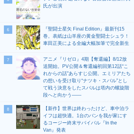
氏が出演
『聖闘士星矢 Final Edition』最新刊15
6
巻。表紙は山羊座の黄金聖闘士シュラ！
車田正美による全編大幅加筆で完全新生
アニメ『リゼロ』4期【奪還編】8/12放
7
送開始。PV公開＆奪還編初回第12話“こ
れからの話”あらすじ公開。エミリアたち
の想いを受け取り“ナツキ・スバル”とし
て戦う決意をしたスバルは塔内の螺旋階
段へと向かう――
【新作】世界は終わったけど、車中泊ラ
8
イフは超快適。1台のバンを我が家にす
るコージー終末サバイバル『In the
Van』発表