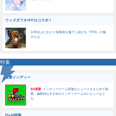
ウィズダフネ×FF11コラボ！
24年以上にわたり冒険者を魅了し続ける『FFXI』の魅
力とは
特集
電撃インディー
8/4更新
インディーゲーム関連のニュースをまとめて掲
載。編集部おすすめのインディゲームのレビューなど
も。
PixAI特集