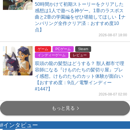
50時間かけて初期ストーリーをクリアした
感想は1人で遊べる神ゲー。1章のラスボス
曲と2章の学園編をぜひ堪能してほしい【ナ
ンバリング全作クリア済：おすすめ度10
点】
2026-08-07 18:00
ゲーム
PCゲーム
Steam
インディーゲーム
レビュー
双頭の龍の髪型はどうする？ 獣人都市で理
容師になる『けものたちの髪切り屋』プレ
イ感想。けものたちのカット体験が面白い
【おすすめ度：9点／電撃インディー
#1447】
2026-08-07 02:00
もっと見る
#インタビュー