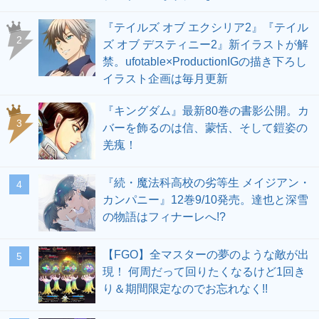
『テイルズ オブ エクシリア2』『テイル
2
ズ オブ デスティニー2』新イラストが解
禁。ufotable×ProductionIGの描き下ろし
イラスト企画は毎月更新
『キングダム』最新80巻の書影公開。カ
3
バーを飾るのは信、蒙恬、そして鎧姿の
羌瘣！
『続・魔法科高校の劣等生 メイジアン・
4
カンパニー』12巻9/10発売。達也と深雪
の物語はフィナーレへ!?
【FGO】全マスターの夢のような敵が出
5
現！ 何周だって回りたくなるけど1回き
り＆期間限定なのでお忘れなく!!