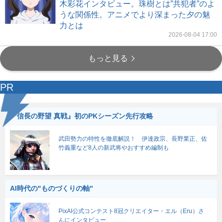
木彩花インタビュー。珠樹とは”共犯者”のよ
うな関係性。アニメでより深まった夕の魅
力とは
2026-08-04 17:00
もっと見る
PR
『信長の野望 真戦』初のPKシーズン先行攻略
武田勢力の特性を徹底解説！ 伊達政宗、長野業正、佐
竹義重など8人の新武将やおすすめ編制も
AI時代の"ものづくりの軸"
PixAI公式コンテスト8冠クリエイター・エル（Eru）さ
んにインタビュー