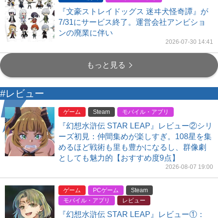
『文豪ストレイドッグス 迷ヰ犬怪奇譚』が
7/31にサービス終了。運営会社アンビショ
ンの廃業に伴い
2026-07-30 14:41
もっと見る
#レビュー
ゲーム
Steam
モバイル・アプリ
『幻想水滸伝 STAR LEAP』レビュー②シリ
ーズ初見：仲間集めが楽しすぎ。108星を集
めるほど戦術も里も豊かになるし、群像劇
としても魅力的【おすすめ度9点】
2026-08-07 19:00
ゲーム
PCゲーム
Steam
モバイル・アプリ
レビュー
『幻想水滸伝 STAR LEAP』レビュー①：