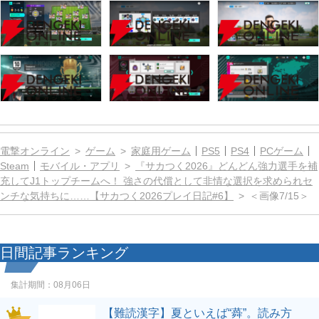
電撃オンライン
ゲーム
家庭用ゲーム
PS5
PS4
PCゲーム
Steam
モバイル・アプリ
『サカつく2026』どんどん強力選手を補
充してJ1トップチームへ！ 強さの代償として非情な選択を求められセ
ンチな気持ちに……【サカつく2026プレイ日記#6】
＜画像7/15＞
日間記事ランキング
集計期間：
08月06日
【難読漢字】夏といえば“蕣”。読み方