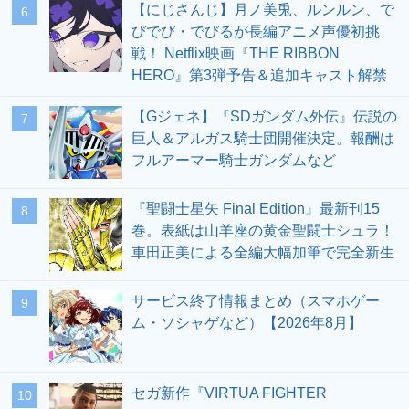
【にじさんじ】月ノ美兎、ルンルン、で
6
びでび・でびるが長編アニメ声優初挑
戦！ Netflix映画『THE RIBBON
HERO』第3弾予告＆追加キャスト解禁
【Gジェネ】『SDガンダム外伝』伝説の
7
巨人＆アルガス騎士団開催決定。報酬は
フルアーマー騎士ガンダムなど
『聖闘士星矢 Final Edition』最新刊15
8
巻。表紙は山羊座の黄金聖闘士シュラ！
車田正美による全編大幅加筆で完全新生
サービス終了情報まとめ（スマホゲー
9
ム・ソシャゲなど）【2026年8月】
セガ新作『VIRTUA FIGHTER
10