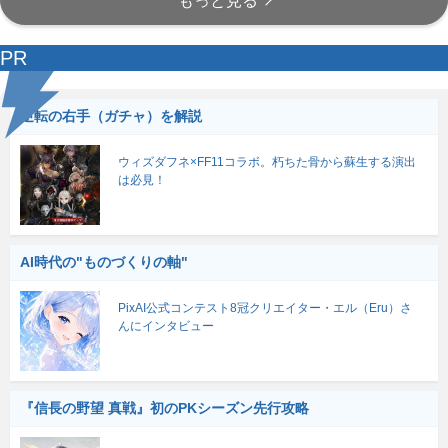
もっと見る
PR
逆転の右手（ガチャ）を解説
ウィズダフネ×FF11コラボ。朽ちた骨から蘇生する演出
は必見！
AI時代の"ものづくりの軸"
PixAI公式コンテスト8冠クリエイター・エル（Eru）さ
んにインタビュー
『信長の野望 真戦』初のPKシーズン先行攻略