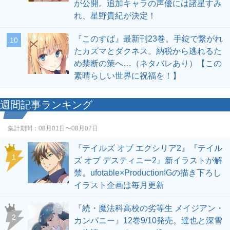
が公開。追加キャラの声優には諸星すみ
れ、星野貴紀が決定！
『このすば』最新刊23巻。手錠で繋がれ
10
たカズマとダクネス。納税から逃れるた
め禁断の策へ…（ネタバレあり）【この
素晴らしい世界に祝福を！】
週間記事ランキング
集計期間：
08月01日〜08月07日
『テイルズ オブ エクシリア2』『テイル
1
ズ オブ デスティニー2』新イラストが解
禁。ufotable×ProductionIGの描き下ろし
イラスト企画は毎月更新
『続・魔法科高校の劣等生 メイジアン・
2
カンパニー』12巻9/10発売。達也と深雪