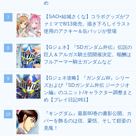
め
【SAO×結城さくな】コラボグッズがフ
7
ァミマで8/13発売。描き下ろしイラスト
使用のアクキー＆缶バッジが登場
【Gジェネ】『SDガンダム外伝』伝説の
8
巨人＆アルガス騎士団開催決定。報酬は
フルアーマー騎士ガンダムなど
【Gジェネ攻略】『ガンダムW』シリー
9
ズおよび『SDガンダム外伝 ジークジオ
ン編』のユニット/キャラクター調整まと
め【プレイ日記#61】
『キングダム』最新80巻の書影公開。カ
10
バーを飾るのは信、蒙恬、そして鎧姿の
羌瘣！