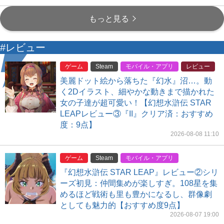
もっと見る
#レビュー
ゲーム
Steam
モバイル・アプリ
レビュー
美麗ドット絵から落ちた『幻水』沼…。動
く2Dイラスト、細やかな動きまで描かれた
女の子達が超可愛い！【幻想水滸伝 STAR
LEAPレビュー③『II』クリア済：おすすめ
度：9点】
2026-08-08 11:10
ゲーム
Steam
モバイル・アプリ
『幻想水滸伝 STAR LEAP』レビュー②シリ
ーズ初見：仲間集めが楽しすぎ。108星を集
めるほど戦術も里も豊かになるし、群像劇
としても魅力的【おすすめ度9点】
2026-08-07 19:00