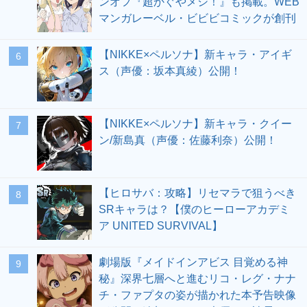
ンオフ『超かぐやメシ！』も掲載。WEB
マンガレーベル・ビビビコミックが創刊
【NIKKE×ペルソナ】新キャラ・アイギ
6
ス（声優：坂本真綾）公開！
【NIKKE×ペルソナ】新キャラ・クイー
7
ン/新島真（声優：佐藤利奈）公開！
【ヒロサバ：攻略】リセマラで狙うべき
8
SRキャラは？【僕のヒーローアカデミ
ア UNITED SURVIVAL】
劇場版『メイドインアビス 目覚める神
9
秘』深界七層へと進むリコ・レグ・ナナ
チ・ファプタの姿が描かれた本予告映像