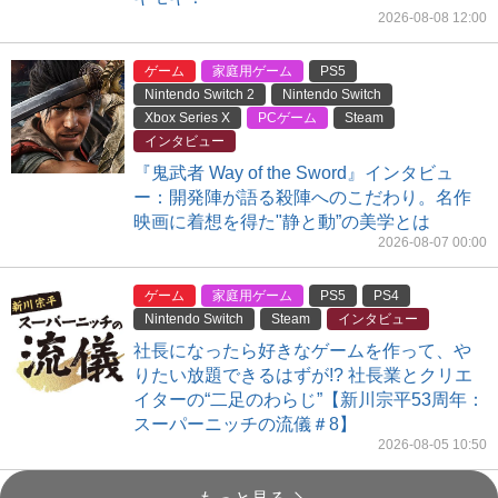
2026-08-08 12:00
ゲーム
家庭用ゲーム
PS5
Nintendo Switch 2
Nintendo Switch
Xbox Series X
PCゲーム
Steam
インタビュー
『鬼武者 Way of the Sword』インタビュ
ー：開発陣が語る殺陣へのこだわり。名作
映画に着想を得た"静と動”の美学とは
2026-08-07 00:00
ゲーム
家庭用ゲーム
PS5
PS4
Nintendo Switch
Steam
インタビュー
社長になったら好きなゲームを作って、や
りたい放題できるはずが!? 社長業とクリエ
イターの“二足のわらじ”【新川宗平53周年：
スーパーニッチの流儀＃8】
2026-08-05 10:50