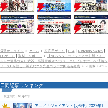
電撃オンライン
ゲーム
家庭用ゲーム
PS4
Nintendo Switch
PCゲーム
取材・リポート
【NGSヘッドラインまとめ】新フィー
ルドの遺跡や★15武器、高難度ボス“ソラス・クリプト”について濱崎シ
リーズDが語る。神威なつき先生コラボの開催も発表
＜画像60/81＞
日間記事ランキング
集計期間：
08月07日
アニメ『ジャイアントお嬢様』2027年1