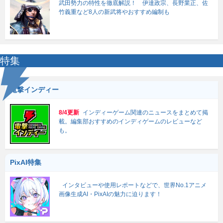
武田勢力の特性を徹底解説！ 伊達政宗、長野業正、佐
竹義重など8人の新武将やおすすめ編制も
特集
電撃インディー
8/4更新
インディーゲーム関連のニュースをまとめて掲
載。編集部おすすめのインディゲームのレビューなど
も。
PixAI特集
インタビューや使用レポートなどで、世界No.1アニメ
画像生成AI・PixAIの魅力に迫ります！