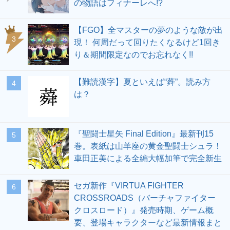
の物語はフィナーレへ!?
【FGO】全マスターの夢のような敵が出
3
現！ 何周だって回りたくなるけど1回き
り＆期間限定なのでお忘れなく!!
【難読漢字】夏といえば“蕣”。読み方
4
は？
『聖闘士星矢 Final Edition』最新刊15
5
巻。表紙は山羊座の黄金聖闘士シュラ！
車田正美による全編大幅加筆で完全新生
セガ新作『VIRTUA FIGHTER
6
CROSSROADS（バーチャファイター
クロスロード）』発売時期、ゲーム概
要、登場キャラクターなど最新情報まと