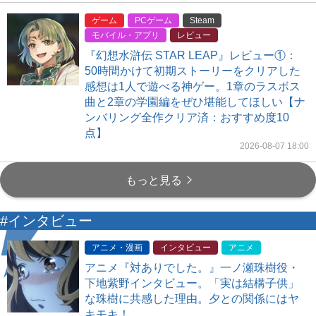
ゲーム
PCゲーム
Steam
モバイル・アプリ
レビュー
『幻想水滸伝 STAR LEAP』レビュー①：
50時間かけて初期ストーリーをクリアした
感想は1人で遊べる神ゲー。1章のラスボス
曲と2章の学園編をぜひ堪能してほしい【ナ
ンバリング全作クリア済：おすすめ度10
点】
2026-08-07 18:00
もっと見る
#インタビュー
アニメ・漫画
インタビュー
アニメ
アニメ『対ありでした。』一ノ瀬珠樹役・
下地紫野インタビュー。「実は結構子供」
な珠樹に共感した理由。夕との関係にはヤ
キモキ！