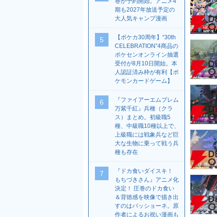
巻が予約開始。アニメ4
期も2027年放送予定の
大人気キャンプ漫画
【ポケカ30周年】“30th
5
CELEBRATION”4商品の
ポケセンオンライン抽選
受付が8月10日開始。本
人認証済み枠が有利【ポ
ケモンカードゲーム】
『ファイアーエムブレム
6
万紫千紅』兵種（クラ
ス）まとめ。初級職5
種、中級職10種以上で、
上級職には戦象兵など巨
大な生物に乗って戦う兵
種も存在
『ドカ食いダイスキ！
7
もちづきさん』アニメ化
決定！ 圧巻のドカ食い
＆背徳感を映像で描き出
すのはパッショーネ。原
作者によるお祝い漫画も