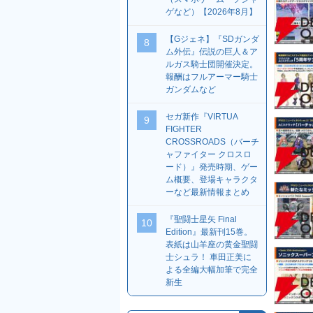
ゲなど）【2026年8月】
【Gジェネ】『SDガンダ
8
ム外伝』伝説の巨人＆ア
ルガス騎士団開催決定。
報酬はフルアーマー騎士
ガンダムなど
セガ新作『VIRTUA
9
FIGHTER
CROSSROADS（バーチ
ャファイター クロスロ
ード）』発売時期、ゲー
ム概要、登場キャラクタ
ーなど最新情報まとめ
『聖闘士星矢 Final
10
Edition』最新刊15巻。
表紙は山羊座の黄金聖闘
士シュラ！ 車田正美に
よる全編大幅加筆で完全
新生