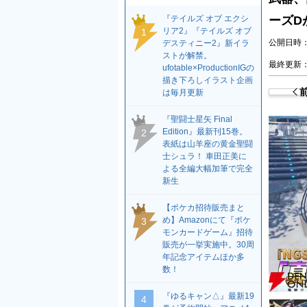
『テイルズ オブ エクシ
ーズD
リア2』『テイルズ オブ
1
公開日時：2
デスティニー2』新イラ
ストが解禁。
最終更新：2
ufotable×ProductionIGの
描き下ろしイラスト企画
は毎月更新
『聖闘士星矢 Final
Edition』最新刊15巻。
2
表紙は山羊座の黄金聖闘
士シュラ！ 車田正美に
よる全編大幅加筆で完全
新生
【ポケカ招待販売まと
め】Amazonにて『ポケ
3
モンカードゲーム』招待
販売が一挙実施中。30周
年記念アイテムほか多
数！
『ゆるキャン△』最新19
4