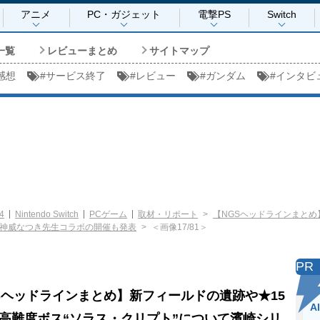
アニメ
PC・ガジェット
電撃PS
Switch
一覧
レビューまとめ
サイトマップ
感想
#
サービス終了
#
レビュー
#
ガンダム
#
インタビ
4
Nintendo Switch
PCゲーム
取材・リポート
【NGSヘッドラインまとめ
。神威なつき先生コラボの開催も発表
＜画像17/81＞
PR
Sヘッドラインまとめ】新フィールドの遺跡や★15
A
高難度ボス“ソラス・クリプト”について濱崎シリ