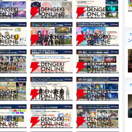
『
ン
『