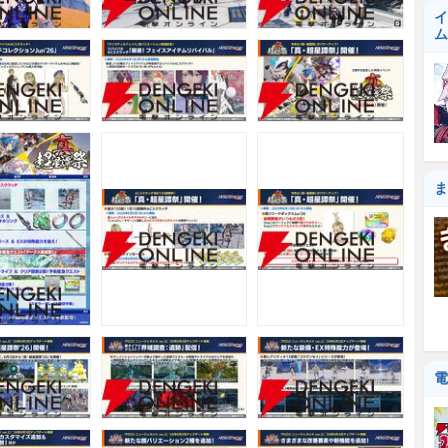
イ
ム
ま
電