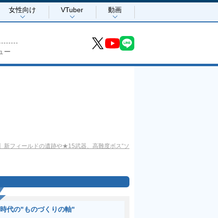
女性向け
VTuber
動画
ュー
】新フィールドの遺跡や★15武器、高難度ボス“ソ
I時代の"ものづくりの軸"