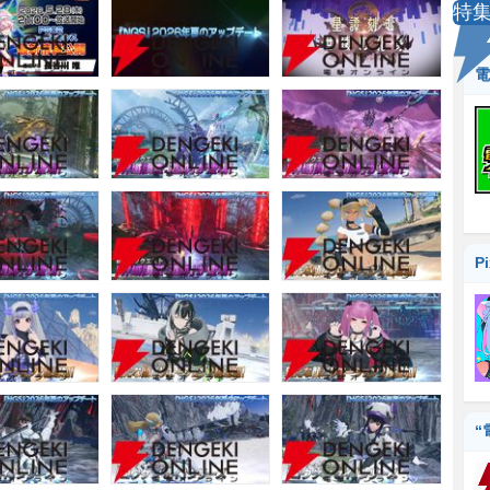
特
電
P
“