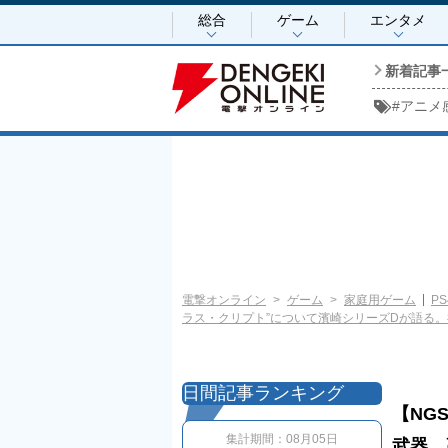
総合
ゲーム
エンタメ
新着記事
#
アニメ
電撃オンライン
ゲーム
家庭用ゲーム
PS
ラス・クリプト”について濱崎シリーズDが語る
日間記事ランキング
【NG
集計期間：
08月05日
武器、