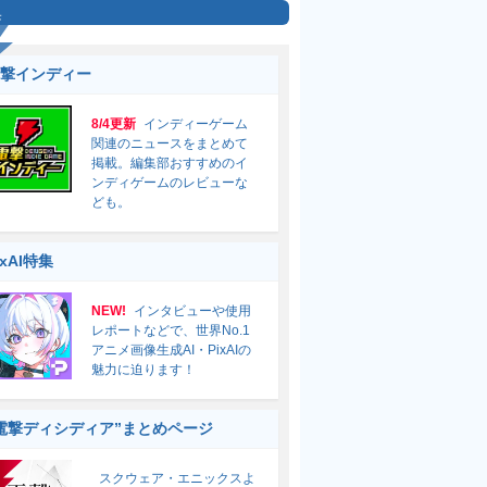
集
撃インディー
8/4更新
インディーゲーム
関連のニュースをまとめて
掲載。編集部おすすめのイ
ンディゲームのレビューな
ども。
ixAI特集
NEW!
インタビューや使用
レポートなどで、世界No.1
アニメ画像生成AI・PixAIの
魅力に迫ります！
電撃ディシディア”まとめページ
スクウェア・エニックスよ