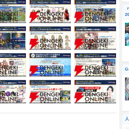
『
2
G
人