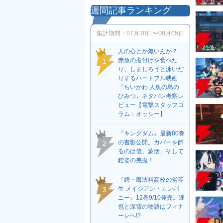
週間記事ランキング
集計期間：
07月30日〜08月05日
人の心とか無いんか？
赤魚の煮付けを食べた
1
り、しまじろうと泳いだ
りするハートフル映画
『ちいかわ 人魚の島の
ひみつ』ネタバレ考察レ
ビュー【電撃スタッフコ
ラム：オッシー】
『キングダム』最新80巻
の書影公開。カバーを飾
2
るのは信、蒙恬、そして
鎧姿の羌瘣！
『続・魔法科高校の劣等
生 メイジアン・カンパ
3
ニー』12巻9/10発売。達
也と深雪の物語はフィナ
ーレへ!?