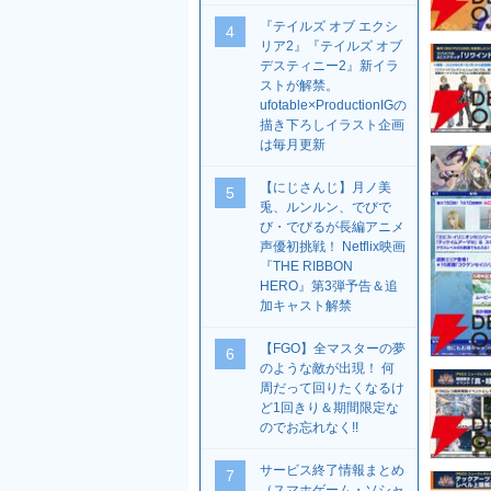
『テイルズ オブ エクシ
4
リア2』『テイルズ オブ
デスティニー2』新イラ
ストが解禁。
ufotable×ProductionIGの
描き下ろしイラスト企画
は毎月更新
【にじさんじ】月ノ美
5
兎、ルンルン、でびで
び・でびるが長編アニメ
声優初挑戦！ Netflix映画
『THE RIBBON
HERO』第3弾予告＆追
加キャスト解禁
【FGO】全マスターの夢
6
のような敵が出現！ 何
周だって回りたくなるけ
ど1回きり＆期間限定な
のでお忘れなく!!
サービス終了情報まとめ
7
（スマホゲーム・ソシャ