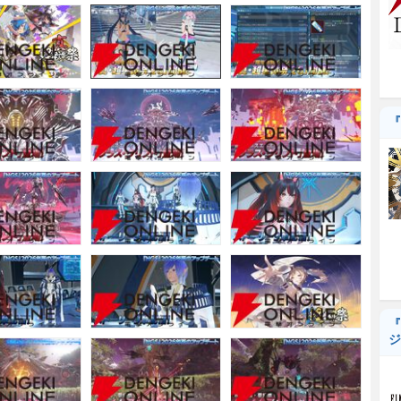
『
『
ジ