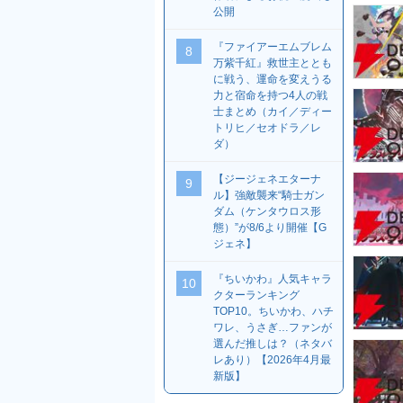
公開
『ファイアーエムブレム
8
万紫千紅』救世主ととも
に戦う、運命を変えうる
力と宿命を持つ4人の戦
士まとめ（カイ／ディー
トリヒ／セオドラ／レ
ダ）
【ジージェネエターナ
9
ル】強敵襲来“騎士ガン
ダム（ケンタウロス形
態）”が8/6より開催【G
ジェネ】
『ちいかわ』人気キャラ
10
クターランキング
TOP10。ちいかわ、ハチ
ワレ、うさぎ…ファンが
選んだ推しは？（ネタバ
レあり）【2026年4月最
新版】