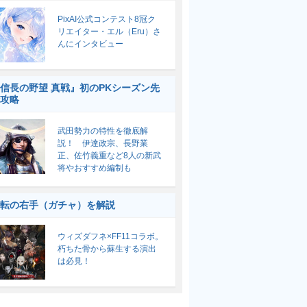
PixAI公式コンテスト8冠ク
リエイター・エル（Eru）さ
んにインタビュー
信長の野望 真戦』初のPKシーズン先
攻略
武田勢力の特性を徹底解
説！ 伊達政宗、長野業
正、佐竹義重など8人の新武
将やおすすめ編制も
転の右手（ガチャ）を解説
ウィズダフネ×FF11コラボ。
朽ちた骨から蘇生する演出
は必見！