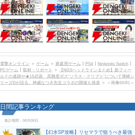
電撃オンライン
ゲーム
家庭用ゲーム
PS4
Nintendo Switch
PCゲーム
取材・リポート
【NGSヘッドラインまとめ】新フィー
ルドの遺跡や★15武器、高難度ボス“ソラス・クリプト”について濱崎シ
リーズDが語る。神威なつき先生コラボの開催も発表
＜画像65/81＞
日間記事ランキング
集計期間：
08月08日
【幻水SP攻略】リセマラで狙うべき最強