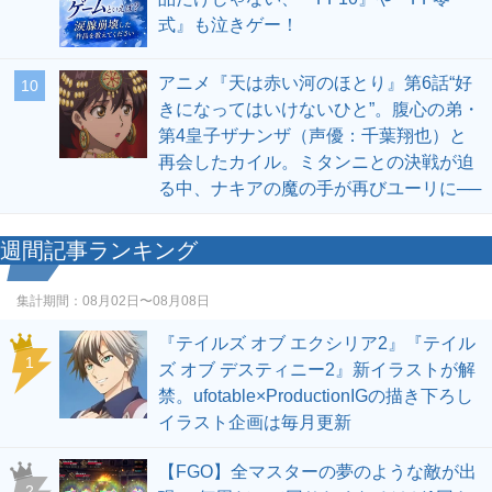
式』も泣きゲー！
アニメ『天は赤い河のほとり』第6話“好
10
きになってはいけないひと”。腹心の弟・
第4皇子ザナンザ（声優：千葉翔也）と
再会したカイル。ミタンニとの決戦が迫
る中、ナキアの魔の手が再びユーリに──
週間記事ランキング
集計期間：
08月02日〜08月08日
『テイルズ オブ エクシリア2』『テイル
1
ズ オブ デスティニー2』新イラストが解
禁。ufotable×ProductionIGの描き下ろし
イラスト企画は毎月更新
【FGO】全マスターの夢のような敵が出
2