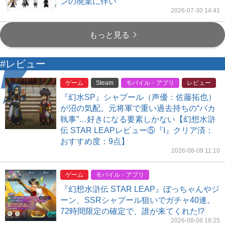
ンの廃業に伴い
2026-07-30 14:41
もっと見る
#レビュー
ゲーム
Steam
モバイル・アプリ
レビュー
『幻水SP』シャプール（声優：佐藤拓也）
が沼の気配。元将軍で重い過去持ちの“バカ
執事”…好きになる要素しかない【幻想水滸
伝 STAR LEAPレビュー⑤『I』クリア済：
おすすめ度：9点】
2026-08-09 11:10
ゲーム
モバイル・アプリ
『幻想水滸伝 STAR LEAP』ぼっちゃんやジ
ーン、SSRシャプール狙いでガチャ40連。
72時間限定の確定で、誰が来てくれた!?
2026-08-08 18:25