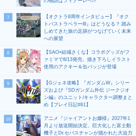
の物語はフィナーレへ!?
【オクトラ8周年インタビュー】『オク
7
トパストラベラーIII』はどうなる？ 踏み
しめてきた旅の足跡がつなげていく未来
への展望
【SAO×結城さくな】コラボグッズがフ
8
ァミマで8/13発売。描き下ろしイラスト
使用のアクキー＆缶バッジが登場
【Gジェネ攻略】『ガンダムW』シリー
9
ズおよび『SDガンダム外伝 ジークジオ
ン編』のユニット/キャラクター調整まと
め【プレイ日記#61】
アニメ『ジャイアントお嬢様』2027年1
10
月より放送開始決定。巨大化した富士動
機子とDr.セバスチャンが描かれた大迫力