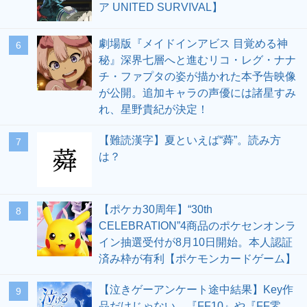
ア UNITED SURVIVAL】
劇場版『メイドインアビス 目覚める神
6
秘』深界七層へと進むリコ・レグ・ナナ
チ・ファプタの姿が描かれた本予告映像
が公開。追加キャラの声優には諸星すみ
れ、星野貴紀が決定！
【難読漢字】夏といえば“蕣”。読み方
7
は？
【ポケカ30周年】“30th
8
CELEBRATION”4商品のポケセンオンラ
イン抽選受付が8月10日開始。本人認証
済み枠が有利【ポケモンカードゲーム】
【泣きゲーアンケート途中結果】Key作
9
品だけじゃない、『FF10』や『FF零