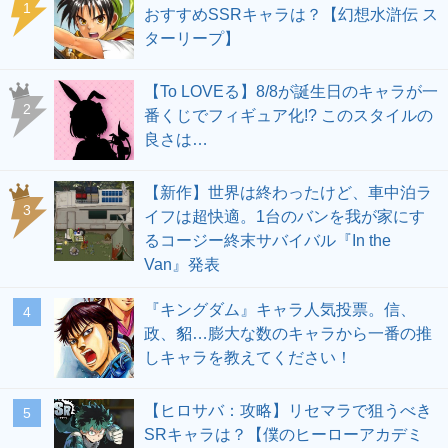
1
おすすめSSRキャラは？【幻想水滸伝 ス
ターリープ】
【To LOVEる】8/8が誕生日のキャラが一
2
番くじでフィギュア化!? このスタイルの
良さは…
【新作】世界は終わったけど、車中泊ラ
3
イフは超快適。1台のバンを我が家にす
るコージー終末サバイバル『In the
Van』発表
『キングダム』キャラ人気投票。信、
4
政、貂…膨大な数のキャラから一番の推
しキャラを教えてください！
【ヒロサバ：攻略】リセマラで狙うべき
5
SRキャラは？【僕のヒーローアカデミ