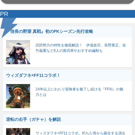
PR
『信長の野望 真戦』初のPKシーズン先行攻略
武田勢力の特性を徹底解説！ 伊達政宗、長野業正、佐
竹義重など8人の新武将やおすすめ編制も
ウィズダフネ×FF11コラボ！
24年以上にわたり冒険者を魅了し続ける『FFXI』の魅
力とは
逆転の右手（ガチャ）を解説
ウィズダフネ×FF11コラボ。朽ちた骨から蘇生する演出