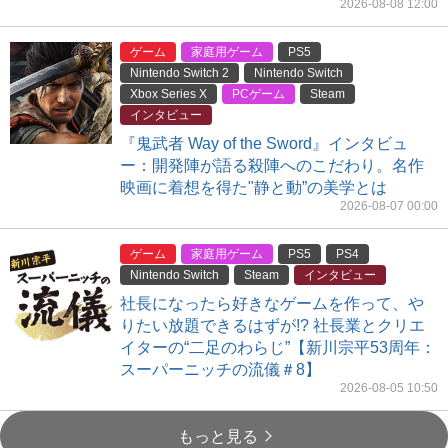
2026-08-08 12:00
ゲーム
家庭用ゲーム
PS5
Nintendo Switch 2
Nintendo Switch
Xbox Series X
PCゲーム
Steam
インタビュー
『鬼武者 Way of the Sword』インタビュ
ー：開発陣が語る殺陣へのこだわり。名作
映画に着想を得た"静と動”の美学とは
2026-08-07 00:00
ゲーム
家庭用ゲーム
PS5
PS4
Nintendo Switch
Steam
インタビュー
社長になったら好きなゲームを作って、や
りたい放題できるはずが!? 社長業とクリエ
イターの“二足のわらじ”【新川宗平53周年：
スーパーニッチの流儀＃8】
2026-08-05 10:50
もっと見る