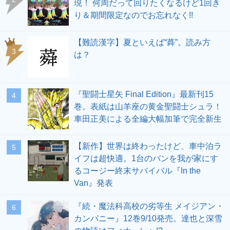
現！ 何周だって回りたくなるけど1回き
り＆期間限定なのでお忘れなく!!
【難読漢字】夏といえば“蕣”。読み方
3
は？
『聖闘士星矢 Final Edition』最新刊15
4
巻。表紙は山羊座の黄金聖闘士シュラ！
車田正美による全編大幅加筆で完全新生
【新作】世界は終わったけど、車中泊ラ
5
イフは超快適。1台のバンを我が家にす
るコージー終末サバイバル『In the
Van』発表
『続・魔法科高校の劣等生 メイジアン・
6
カンパニー』12巻9/10発売。達也と深雪