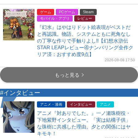
ゲーム
PCゲーム
Steam
モバイル・アプリ
レビュー
『幻水』はやはりドット絵表現がベストだ
と再認識。物語、システムともに死角なし
の丁寧な作りで手触りよし!!【幻想水滸伝
STAR LEAPレビュー④ナンバリング全作ク
リア済：おすすめ度9点】
2026-08-08 17:50
もっと見る
#インタビュー
アニメ・漫画
インタビュー
アニメ
アニメ『対ありでした。』一ノ瀬珠樹役・
下地紫野インタビュー。「実は結構子供」
な珠樹に共感した理由。夕との関係にはヤ
キモキ！