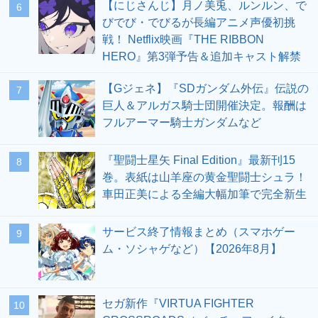
【にじさんじ】月ノ美兎、ルンルン、で
6
びでび・でびるが長編アニメ声優初挑
戦！ Netflix映画『THE RIBBON
HERO』第3弾予告＆追加キャスト解禁
【Gジェネ】『SDガンダム外伝』伝説の
7
巨人＆アルガス騎士団開催決定。報酬は
フルアーマー騎士ガンダムなど
『聖闘士星矢 Final Edition』最新刊15
8
巻。表紙は山羊座の黄金聖闘士シュラ！
車田正美による全編大幅加筆で完全新生
サービス終了情報まとめ（スマホゲー
9
ム・ソシャゲなど）【2026年8月】
セガ新作『VIRTUA FIGHTER
10