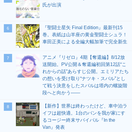
氏が出演
『聖闘士星矢 Final Edition』最新刊15
6
巻。表紙は山羊座の黄金聖闘士シュラ！
車田正美による全編大幅加筆で完全新生
アニメ『リゼロ』4期【奪還編】8/12放
7
送開始。PV公開＆奪還編初回第12話“こ
れからの話”あらすじ公開。エミリアたち
の想いを受け取り“ナツキ・スバル”とし
て戦う決意をしたスバルは塔内の螺旋階
段へと向かう――
【新作】世界は終わったけど、車中泊ラ
8
イフは超快適。1台のバンを我が家にす
るコージー終末サバイバル『In the
Van』発表