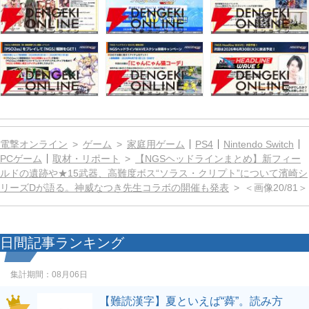
電撃オンライン
ゲーム
家庭用ゲーム
PS4
Nintendo Switch
PCゲーム
取材・リポート
【NGSヘッドラインまとめ】新フィー
ルドの遺跡や★15武器、高難度ボス“ソラス・クリプト”について濱崎シ
リーズDが語る。神威なつき先生コラボの開催も発表
＜画像20/81＞
日間記事ランキング
集計期間：
08月06日
【難読漢字】夏といえば“蕣”。読み方