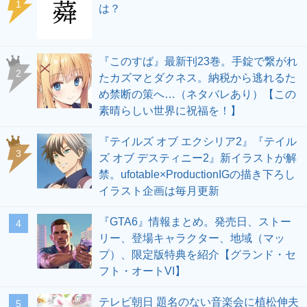
1
は？
『このすば』最新刊23巻。手錠で繋がれ
2
たカズマとダクネス。納税から逃れるた
め禁断の策へ…（ネタバレあり）【この
素晴らしい世界に祝福を！】
『テイルズ オブ エクシリア2』『テイル
3
ズ オブ デスティニー2』新イラストが解
禁。ufotable×ProductionIGの描き下ろし
イラスト企画は毎月更新
『GTA6』情報まとめ。発売日、ストー
4
リー、登場キャラクター、地域（マッ
プ）、限定版特典を紹介【グランド・セ
フト・オートVI】
テレビ朝日 題名のない音楽会に植松伸夫
5