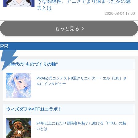
うな関係性。アニメでより深まった夕の魅
力とは
2026-08-04 17:00
もっと見る
PR
AI時代の"ものづくりの軸"
PixAI公式コンテスト8冠クリエイター・エル（Eru）さ
んにインタビュー
ウィズダフネ×FF11コラボ！
24年以上にわたり冒険者を魅了し続ける『FFXI』の魅
力とは