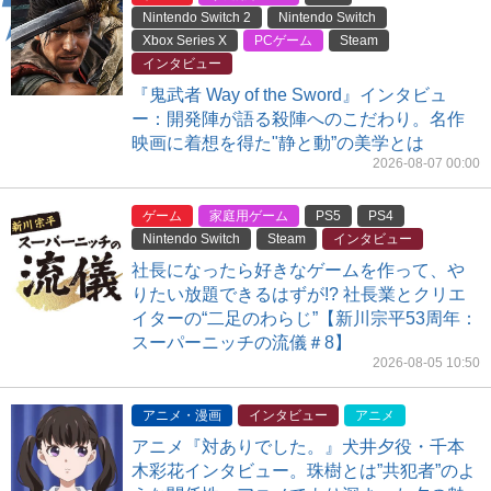
Nintendo Switch 2
Nintendo Switch
Xbox Series X
PCゲーム
Steam
インタビュー
『鬼武者 Way of the Sword』インタビュ
ー：開発陣が語る殺陣へのこだわり。名作
映画に着想を得た"静と動”の美学とは
2026-08-07 00:00
ゲーム
家庭用ゲーム
PS5
PS4
Nintendo Switch
Steam
インタビュー
社長になったら好きなゲームを作って、や
りたい放題できるはずが!? 社長業とクリエ
イターの“二足のわらじ”【新川宗平53周年：
スーパーニッチの流儀＃8】
2026-08-05 10:50
アニメ・漫画
インタビュー
アニメ
アニメ『対ありでした。』犬井夕役・千本
木彩花インタビュー。珠樹とは”共犯者”のよ