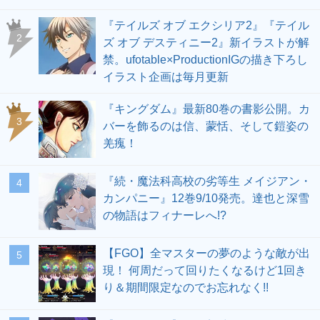
『テイルズ オブ エクシリア2』『テイル
2
ズ オブ デスティニー2』新イラストが解
禁。ufotable×ProductionIGの描き下ろし
イラスト企画は毎月更新
『キングダム』最新80巻の書影公開。カ
3
バーを飾るのは信、蒙恬、そして鎧姿の
羌瘣！
『続・魔法科高校の劣等生 メイジアン・
4
カンパニー』12巻9/10発売。達也と深雪
の物語はフィナーレへ!?
【FGO】全マスターの夢のような敵が出
5
現！ 何周だって回りたくなるけど1回き
り＆期間限定なのでお忘れなく!!