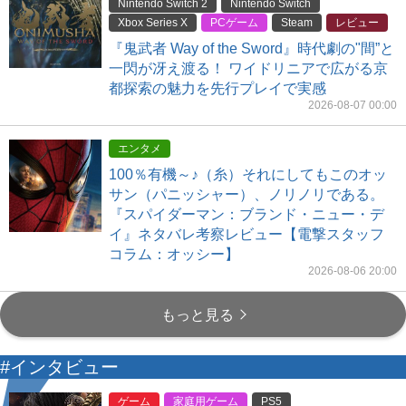
Nintendo Switch 2
Nintendo Switch
Xbox Series X
PCゲーム
Steam
レビュー
『鬼武者 Way of the Sword』時代劇の"間”と
一閃が冴え渡る！ ワイドリニアで広がる京
都探索の魅力を先行プレイで実感
2026-08-07 00:00
エンタメ
100％有機～♪（糸）それにしてもこのオッ
サン（パニッシャー）、ノリノリである。
『スパイダーマン：ブランド・ニュー・デ
イ』ネタバレ考察レビュー【電撃スタッフ
コラム：オッシー】
2026-08-06 20:00
もっと見る
#インタビュー
ゲーム
家庭用ゲーム
PS5