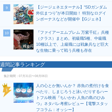
【ジージェネエターナル】“SDガンダム
9
外伝まつり”が本日開始！ 特別なログイ
ンボーナスなどが開催中【Gジェネ】
『ファイアーエムブレム 万紫千紅』兵種
10
（クラス）まとめ。初級職5種、中級職
10種以上で、上級職には戦象兵など巨大
な生物に乗って戦う兵種も存在
週間記事ランキング
集計期間：
07月31日〜08月06日
人の心とか無いんか？ 赤魚の煮付けを食
1
べたり、しまじろうと泳いだりするハー
トフル映画『ちいかわ 人魚の島のひみ
つ』ネタバレ考察レビュー【電撃スタッ
フコラム：オッシー】