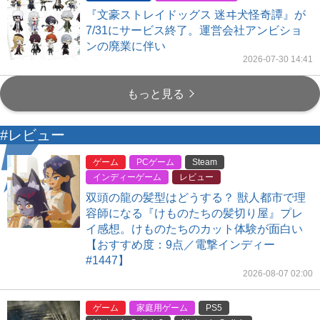
『文豪ストレイドッグス 迷ヰ犬怪奇譚』が
7/31にサービス終了。運営会社アンビショ
ンの廃業に伴い
2026-07-30 14:41
もっと見る
#レビュー
ゲーム
PCゲーム
Steam
インディーゲーム
レビュー
双頭の龍の髪型はどうする？ 獣人都市で理
容師になる『けものたちの髪切り屋』プレ
イ感想。けものたちのカット体験が面白い
【おすすめ度：9点／電撃インディー
#1447】
2026-08-07 02:00
ゲーム
家庭用ゲーム
PS5