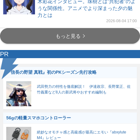
木彩花インタビュー。珠樹とは”共犯者”のよ
うな関係性。アニメでより深まった夕の魅
力とは
2026-08-04 17:00
もっと見る
PR
『信長の野望 真戦』初のPKシーズン先行攻略
武田勢力の特性を徹底解説！ 伊達政宗、長野業正、佐
竹義重など8人の新武将やおすすめ編制も
56gの軽量スマホコントローラー
絶妙なオモチャ感と高級感が最高にエモい『abxylute
M4』レビュー