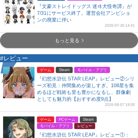
『文豪ストレイドッグス 迷ヰ犬怪奇譚』が
7/31にサービス終了。運営会社アンビショ
ンの廃業に伴い
2026-07-30 14:41
もっと見る
#レビュー
ゲーム
Steam
モバイル・アプリ
『幻想水滸伝 STAR LEAP』レビュー②シリ
ーズ初見：仲間集めが楽しすぎ。108星を集
めるほど戦術も里も豊かになるし、群像劇
としても魅力的【おすすめ度9点】
2026-08-07 19:00
ゲーム
PCゲーム
Steam
モバイル・アプリ
レビュー
『幻想水滸伝 STAR LEAP』レビュー①：