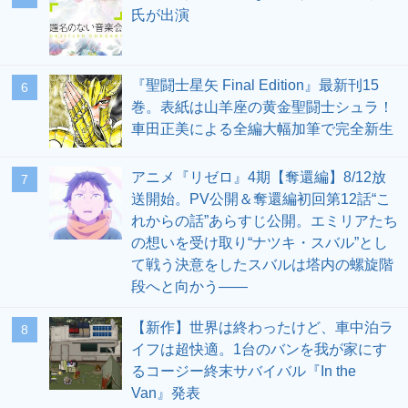
氏が出演
『聖闘士星矢 Final Edition』最新刊15
6
巻。表紙は山羊座の黄金聖闘士シュラ！
車田正美による全編大幅加筆で完全新生
アニメ『リゼロ』4期【奪還編】8/12放
7
送開始。PV公開＆奪還編初回第12話“こ
れからの話”あらすじ公開。エミリアたち
の想いを受け取り“ナツキ・スバル”とし
て戦う決意をしたスバルは塔内の螺旋階
段へと向かう――
【新作】世界は終わったけど、車中泊ラ
8
イフは超快適。1台のバンを我が家にす
るコージー終末サバイバル『In the
Van』発表