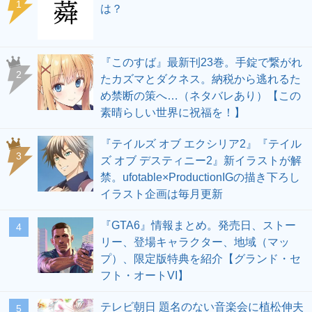
1
は？
『このすば』最新刊23巻。手錠で繋がれ
2
たカズマとダクネス。納税から逃れるた
め禁断の策へ…（ネタバレあり）【この
素晴らしい世界に祝福を！】
『テイルズ オブ エクシリア2』『テイル
3
ズ オブ デスティニー2』新イラストが解
禁。ufotable×ProductionIGの描き下ろし
イラスト企画は毎月更新
『GTA6』情報まとめ。発売日、ストー
4
リー、登場キャラクター、地域（マッ
プ）、限定版特典を紹介【グランド・セ
フト・オートVI】
テレビ朝日 題名のない音楽会に植松伸夫
5