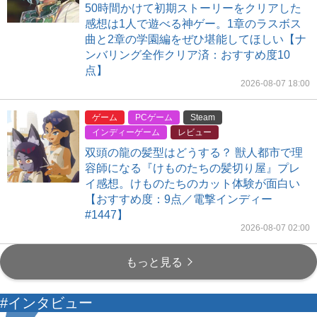
50時間かけて初期ストーリーをクリアした
感想は1人で遊べる神ゲー。1章のラスボス
曲と2章の学園編をぜひ堪能してほしい【ナ
ンバリング全作クリア済：おすすめ度10
点】
2026-08-07 18:00
ゲーム
PCゲーム
Steam
インディーゲーム
レビュー
双頭の龍の髪型はどうする？ 獣人都市で理
容師になる『けものたちの髪切り屋』プレ
イ感想。けものたちのカット体験が面白い
【おすすめ度：9点／電撃インディー
#1447】
2026-08-07 02:00
もっと見る
#インタビュー