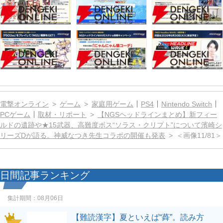
電撃オンライン
ゲーム
家庭用ゲーム
PS4
Nintendo Switch
PCゲーム
取材・リポート
【NGSヘッドラインまとめ】新フィー
ルドの遺跡や★15武器、高難度ボス“ソラス・クリプト”について濱崎シ
リーズDが語る。神威なつき先生コラボの開催も発表
＜画像11/81＞
日間記事ランキング
集計期間：
08月06日
【難読漢字】夏といえば“蕣”。読み方