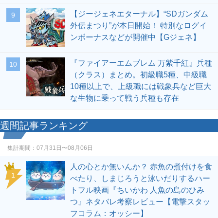
【ジージェネエターナル】“SDガンダム
9
外伝まつり”が本日開始！ 特別なログイ
ンボーナスなどが開催中【Gジェネ】
『ファイアーエムブレム 万紫千紅』兵種
10
（クラス）まとめ。初級職5種、中級職
10種以上で、上級職には戦象兵など巨大
な生物に乗って戦う兵種も存在
週間記事ランキング
集計期間：
07月31日〜08月06日
人の心とか無いんか？ 赤魚の煮付けを食
1
べたり、しまじろうと泳いだりするハー
トフル映画『ちいかわ 人魚の島のひみ
つ』ネタバレ考察レビュー【電撃スタッ
フコラム：オッシー】