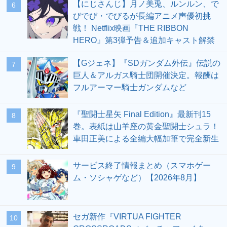
【にじさんじ】月ノ美兎、ルンルン、で
6
びでび・でびるが長編アニメ声優初挑
戦！ Netflix映画『THE RIBBON
HERO』第3弾予告＆追加キャスト解禁
【Gジェネ】『SDガンダム外伝』伝説の
7
巨人＆アルガス騎士団開催決定。報酬は
フルアーマー騎士ガンダムなど
『聖闘士星矢 Final Edition』最新刊15
8
巻。表紙は山羊座の黄金聖闘士シュラ！
車田正美による全編大幅加筆で完全新生
サービス終了情報まとめ（スマホゲー
9
ム・ソシャゲなど）【2026年8月】
セガ新作『VIRTUA FIGHTER
10