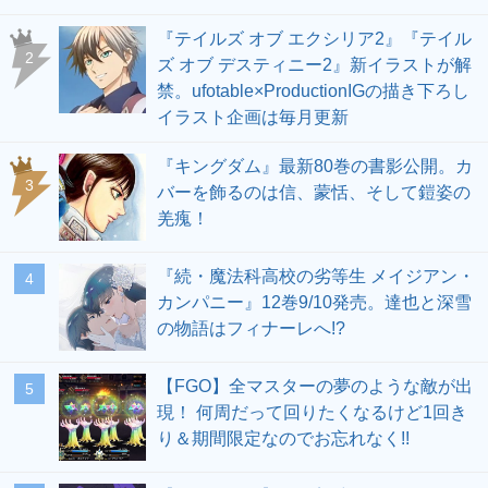
『テイルズ オブ エクシリア2』『テイル
2
ズ オブ デスティニー2』新イラストが解
禁。ufotable×ProductionIGの描き下ろし
イラスト企画は毎月更新
『キングダム』最新80巻の書影公開。カ
3
バーを飾るのは信、蒙恬、そして鎧姿の
羌瘣！
『続・魔法科高校の劣等生 メイジアン・
4
カンパニー』12巻9/10発売。達也と深雪
の物語はフィナーレへ!?
【FGO】全マスターの夢のような敵が出
5
現！ 何周だって回りたくなるけど1回き
り＆期間限定なのでお忘れなく!!