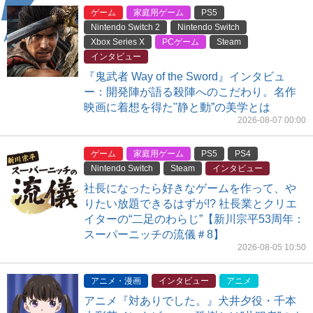
ゲーム
家庭用ゲーム
PS5
Nintendo Switch 2
Nintendo Switch
Xbox Series X
PCゲーム
Steam
インタビュー
『鬼武者 Way of the Sword』インタビュ
ー：開発陣が語る殺陣へのこだわり。名作
映画に着想を得た"静と動”の美学とは
2026-08-07 00:00
ゲーム
家庭用ゲーム
PS5
PS4
Nintendo Switch
Steam
インタビュー
社長になったら好きなゲームを作って、や
りたい放題できるはずが!? 社長業とクリエ
イターの“二足のわらじ”【新川宗平53周年：
スーパーニッチの流儀＃8】
2026-08-05 10:50
アニメ・漫画
インタビュー
アニメ
アニメ『対ありでした。』犬井夕役・千本