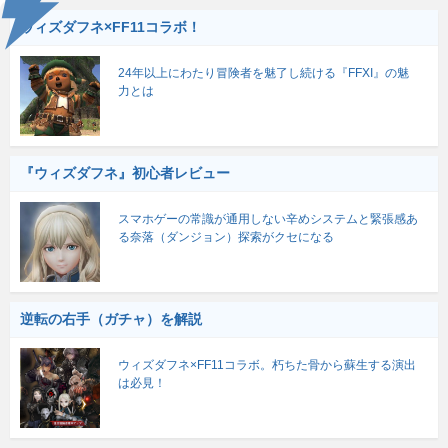
ウィズダフネ×FF11コラボ！
24年以上にわたり冒険者を魅了し続ける『FFXI』の魅
力とは
『ウィズダフネ』初心者レビュー
スマホゲーの常識が通用しない辛めシステムと緊張感あ
る奈落（ダンジョン）探索がクセになる
逆転の右手（ガチャ）を解説
ウィズダフネ×FF11コラボ。朽ちた骨から蘇生する演出
は必見！