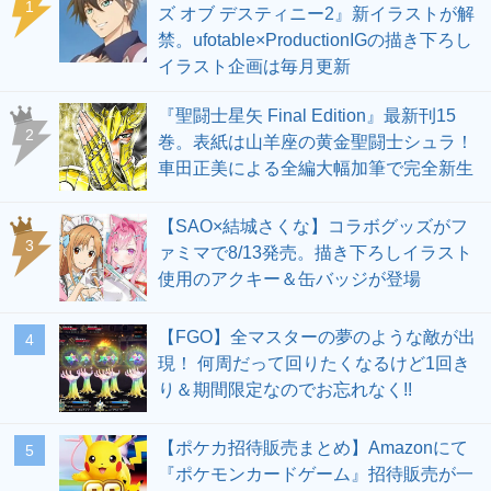
1
ズ オブ デスティニー2』新イラストが解
禁。ufotable×ProductionIGの描き下ろし
イラスト企画は毎月更新
『聖闘士星矢 Final Edition』最新刊15
2
巻。表紙は山羊座の黄金聖闘士シュラ！
車田正美による全編大幅加筆で完全新生
【SAO×結城さくな】コラボグッズがフ
3
ァミマで8/13発売。描き下ろしイラスト
使用のアクキー＆缶バッジが登場
【FGO】全マスターの夢のような敵が出
4
現！ 何周だって回りたくなるけど1回き
り＆期間限定なのでお忘れなく!!
【ポケカ招待販売まとめ】Amazonにて
5
『ポケモンカードゲーム』招待販売が一