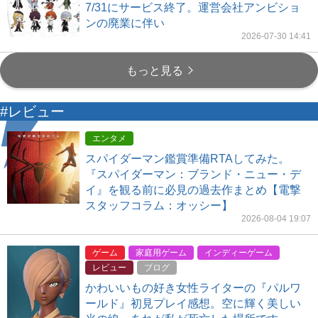
7/31にサービス終了。運営会社アンビショ
ンの廃業に伴い
2026-07-30 14:41
もっと見る
#レビュー
エンタメ
スパイダーマン鑑賞準備RTAしてみた。
『スパイダーマン：ブランド・ニュー・デ
イ』を観る前に必見の過去作まとめ【電撃
スタッフコラム：オッシー】
2026-08-04 19:07
ゲーム
家庭用ゲーム
インディーゲーム
レビュー
ブログ
かわいいもの好き女性ライターの『パルワ
ールド』初見プレイ感想。空に輝く美しい