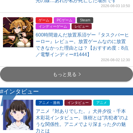
光の線…あれが私が死亡した場所です
2026-08-03 10:50
ゲーム
PCゲーム
Steam
インディーゲーム
レビュー
600時間遊んだ放置系沼ゲー『タスクバーヒ
ーロー』レビュー。放置ゲームなのに放置
できなかった理由とは？【おすすめ度：8点
／電撃インディー#1444】
2026-08-02 12:30
もっと見る
#インタビュー
アニメ・漫画
インタビュー
アニメ
アニメ『対ありでした。』犬井夕役・千本
木彩花インタビュー。珠樹とは”共犯者”のよ
うな関係性。アニメでより深まった夕の魅
力とは