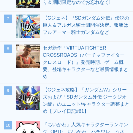
り＆期間限定なのでお忘れなく!!
【Gジェネ】『SDガンダム外伝』伝説の
7
巨人＆アルガス騎士団開催決定。報酬は
フルアーマー騎士ガンダムなど
セガ新作『VIRTUA FIGHTER
8
CROSSROADS（バーチャファイター
クロスロード）』発売時期、ゲーム概
要、登場キャラクターなど最新情報まと
め
【Gジェネ攻略】『ガンダムW』シリー
9
ズおよび『SDガンダム外伝 ジークジオ
ン編』のユニット/キャラクター調整まと
め【プレイ日記#61】
『ちいかわ』人気キャラクターランキン
10
グTOP10。ちいかわ、ハチワレ、うさ