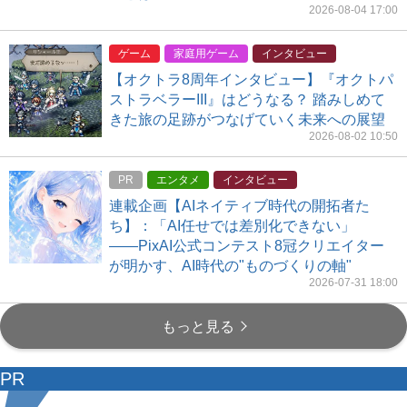
2026-08-04 17:00
ゲーム
家庭用ゲーム
インタビュー
【オクトラ8周年インタビュー】『オクトパ
ストラベラーIII』はどうなる？ 踏みしめて
きた旅の足跡がつなげていく未来への展望
2026-08-02 10:50
PR
エンタメ
インタビュー
連載企画【AIネイティブ時代の開拓者た
ち】：「AI任せでは差別化できない」
――PixAI公式コンテスト8冠クリエイター
が明かす、AI時代の"ものづくりの軸"
2026-07-31 18:00
もっと見る
PR