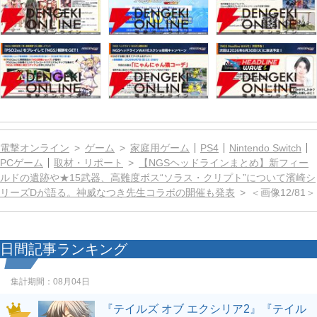
電撃オンライン
ゲーム
家庭用ゲーム
PS4
Nintendo Switch
PCゲーム
取材・リポート
【NGSヘッドラインまとめ】新フィー
ルドの遺跡や★15武器、高難度ボス“ソラス・クリプト”について濱崎シ
リーズDが語る。神威なつき先生コラボの開催も発表
＜画像12/81＞
日間記事ランキング
集計期間：
08月04日
『テイルズ オブ エクシリア2』『テイル