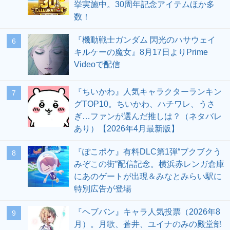
挙実施中。30周年記念アイテムほか多
数！
『機動戦士ガンダム 閃光のハサウェイ
6
キルケーの魔女』8月17日よりPrime
Videoで配信
『ちいかわ』人気キャラクターランキン
7
グTOP10。ちいかわ、ハチワレ、うさ
ぎ…ファンが選んだ推しは？（ネタバレ
あり）【2026年4月最新版】
『ぽこポケ』有料DLC第1弾“ブクブクう
8
みぞこの街”配信記念。横浜赤レンガ倉庫
にあのゲートが出現＆みなとみらい駅に
特別広告が登場
『ヘブバン』キャラ人気投票（2026年8
9
月）。月歌、蒼井、ユイナのみの殿堂部