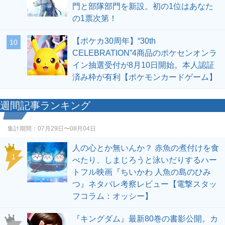
門と部隊部門を新設。初の1位はあなた
の1票次第！
【ポケカ30周年】“30th
10
CELEBRATION”4商品のポケセンオンラ
イン抽選受付が8月10日開始。本人認証
済み枠が有利【ポケモンカードゲーム】
週間記事ランキング
集計期間：
07月29日〜08月04日
人の心とか無いんか？ 赤魚の煮付けを食
1
べたり、しまじろうと泳いだりするハー
トフル映画『ちいかわ 人魚の島のひみ
つ』ネタバレ考察レビュー【電撃スタッ
フコラム：オッシー】
『キングダム』最新80巻の書影公開。カ