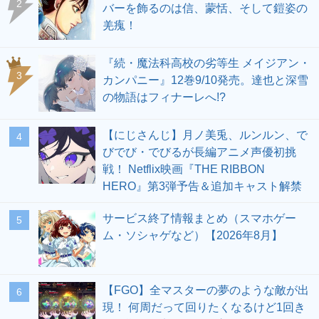
2
バーを飾るのは信、蒙恬、そして鎧姿の
羌瘣！
『続・魔法科高校の劣等生 メイジアン・
3
カンパニー』12巻9/10発売。達也と深雪
の物語はフィナーレへ!?
【にじさんじ】月ノ美兎、ルンルン、で
4
びでび・でびるが長編アニメ声優初挑
戦！ Netflix映画『THE RIBBON
HERO』第3弾予告＆追加キャスト解禁
サービス終了情報まとめ（スマホゲー
5
ム・ソシャゲなど）【2026年8月】
【FGO】全マスターの夢のような敵が出
6
現！ 何周だって回りたくなるけど1回き