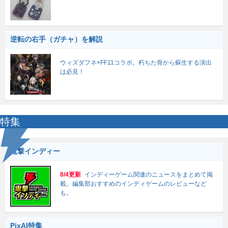
逆転の右手（ガチャ）を解説
ウィズダフネ×FF11コラボ。朽ちた骨から蘇生する演出
は必見！
特集
電撃インディー
8/4更新
インディーゲーム関連のニュースをまとめて掲
載。編集部おすすめのインディゲームのレビューなど
も。
PixAI特集