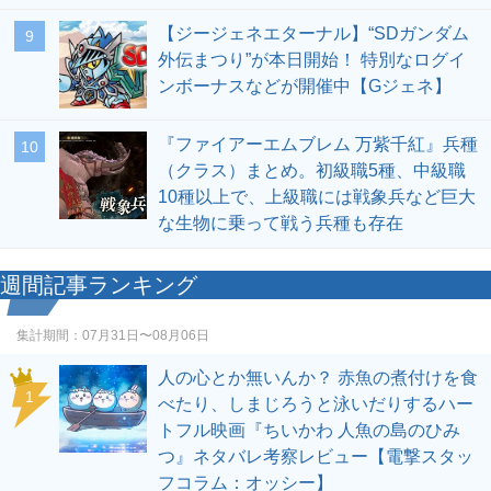
【ジージェネエターナル】“SDガンダム
9
外伝まつり”が本日開始！ 特別なログイ
ンボーナスなどが開催中【Gジェネ】
『ファイアーエムブレム 万紫千紅』兵種
10
（クラス）まとめ。初級職5種、中級職
10種以上で、上級職には戦象兵など巨大
な生物に乗って戦う兵種も存在
週間記事ランキング
集計期間：
07月31日〜08月06日
人の心とか無いんか？ 赤魚の煮付けを食
1
べたり、しまじろうと泳いだりするハー
トフル映画『ちいかわ 人魚の島のひみ
つ』ネタバレ考察レビュー【電撃スタッ
フコラム：オッシー】