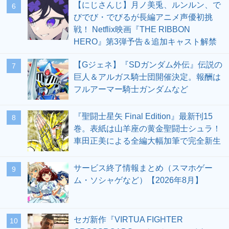
【にじさんじ】月ノ美兎、ルンルン、で
6
びでび・でびるが長編アニメ声優初挑
戦！ Netflix映画『THE RIBBON
HERO』第3弾予告＆追加キャスト解禁
【Gジェネ】『SDガンダム外伝』伝説の
7
巨人＆アルガス騎士団開催決定。報酬は
フルアーマー騎士ガンダムなど
『聖闘士星矢 Final Edition』最新刊15
8
巻。表紙は山羊座の黄金聖闘士シュラ！
車田正美による全編大幅加筆で完全新生
サービス終了情報まとめ（スマホゲー
9
ム・ソシャゲなど）【2026年8月】
セガ新作『VIRTUA FIGHTER
10