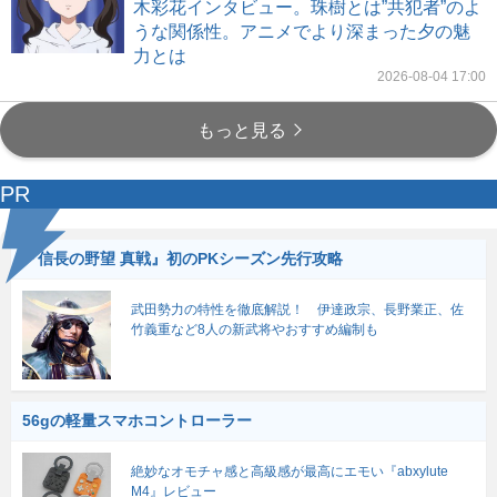
木彩花インタビュー。珠樹とは”共犯者”のよ
うな関係性。アニメでより深まった夕の魅
力とは
2026-08-04 17:00
もっと見る
PR
『信長の野望 真戦』初のPKシーズン先行攻略
武田勢力の特性を徹底解説！ 伊達政宗、長野業正、佐
竹義重など8人の新武将やおすすめ編制も
56gの軽量スマホコントローラー
絶妙なオモチャ感と高級感が最高にエモい『abxylute
M4』レビュー