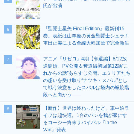
氏が出演
『聖闘士星矢 Final Edition』最新刊15
6
巻。表紙は山羊座の黄金聖闘士シュラ！
車田正美による全編大幅加筆で完全新生
アニメ『リゼロ』4期【奪還編】8/12放
7
送開始。PV公開＆奪還編初回第12話“こ
れからの話”あらすじ公開。エミリアたち
の想いを受け取り“ナツキ・スバル”とし
て戦う決意をしたスバルは塔内の螺旋階
段へと向かう――
【新作】世界は終わったけど、車中泊ラ
8
イフは超快適。1台のバンを我が家にす
るコージー終末サバイバル『In the
Van』発表