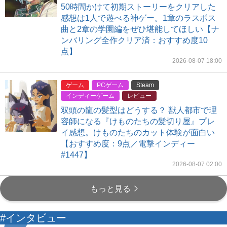
50時間かけて初期ストーリーをクリアした
感想は1人で遊べる神ゲー。1章のラスボス
曲と2章の学園編をぜひ堪能してほしい【ナ
ンバリング全作クリア済：おすすめ度10
点】
2026-08-07 18:00
ゲーム
PCゲーム
Steam
インディーゲーム
レビュー
双頭の龍の髪型はどうする？ 獣人都市で理
容師になる『けものたちの髪切り屋』プレ
イ感想。けものたちのカット体験が面白い
【おすすめ度：9点／電撃インディー
#1447】
2026-08-07 02:00
もっと見る
#インタビュー