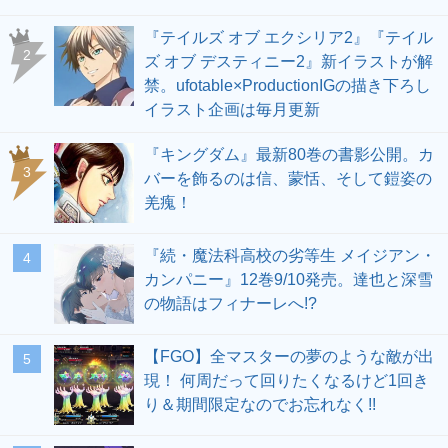
『テイルズ オブ エクシリア2』『テイル
2
ズ オブ デスティニー2』新イラストが解
禁。ufotable×ProductionIGの描き下ろし
イラスト企画は毎月更新
『キングダム』最新80巻の書影公開。カ
3
バーを飾るのは信、蒙恬、そして鎧姿の
羌瘣！
『続・魔法科高校の劣等生 メイジアン・
4
カンパニー』12巻9/10発売。達也と深雪
の物語はフィナーレへ!?
【FGO】全マスターの夢のような敵が出
5
現！ 何周だって回りたくなるけど1回き
り＆期間限定なのでお忘れなく!!