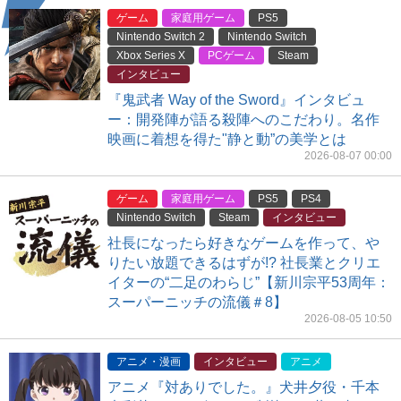
ゲーム
家庭用ゲーム
PS5
Nintendo Switch 2
Nintendo Switch
Xbox Series X
PCゲーム
Steam
インタビュー
『鬼武者 Way of the Sword』インタビュ
ー：開発陣が語る殺陣へのこだわり。名作
映画に着想を得た"静と動”の美学とは
2026-08-07 00:00
ゲーム
家庭用ゲーム
PS5
PS4
Nintendo Switch
Steam
インタビュー
社長になったら好きなゲームを作って、や
りたい放題できるはずが!? 社長業とクリエ
イターの“二足のわらじ”【新川宗平53周年：
スーパーニッチの流儀＃8】
2026-08-05 10:50
アニメ・漫画
インタビュー
アニメ
アニメ『対ありでした。』犬井夕役・千本