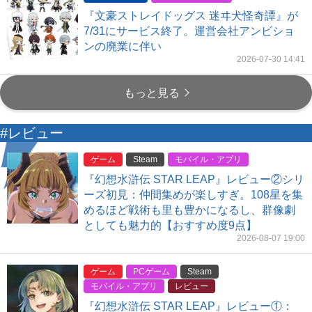
『文豪ストレイドッグス 迷ヰ犬怪奇譚』が
7/31にサービス終了。運営会社アンビショ
ンの廃業に伴い
2026-07-30 14:41
もっと見る
#レビュー
ゲーム
Steam
モバイル・アプリ
『幻想水滸伝 STAR LEAP』レビュー②シリ
ーズ初見：仲間集めが楽しすぎ。108星を集
めるほど戦術も里も豊かになるし、群像劇
としても魅力的【おすすめ度9点】
2026-08-07 19:00
ゲーム
PCゲーム
Steam
モバイル・アプリ
レビュー
『幻想水滸伝 STAR LEAP』レビュー①：