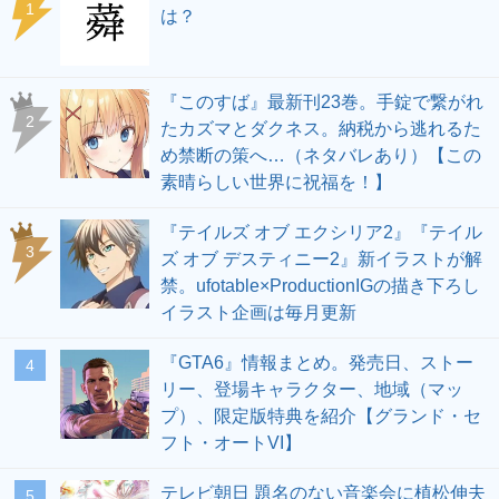
1
は？
『このすば』最新刊23巻。手錠で繋がれ
2
たカズマとダクネス。納税から逃れるた
め禁断の策へ…（ネタバレあり）【この
素晴らしい世界に祝福を！】
『テイルズ オブ エクシリア2』『テイル
3
ズ オブ デスティニー2』新イラストが解
禁。ufotable×ProductionIGの描き下ろし
イラスト企画は毎月更新
『GTA6』情報まとめ。発売日、ストー
4
リー、登場キャラクター、地域（マッ
プ）、限定版特典を紹介【グランド・セ
フト・オートVI】
テレビ朝日 題名のない音楽会に植松伸夫
5