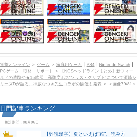
電撃オンライン
ゲーム
家庭用ゲーム
PS4
Nintendo Switch
PCゲーム
取材・リポート
【NGSヘッドラインまとめ】新フィー
ルドの遺跡や★15武器、高難度ボス“ソラス・クリプト”について濱崎シ
リーズDが語る。神威なつき先生コラボの開催も発表
＜画像79/81＞
日間記事ランキング
集計期間：
08月06日
【難読漢字】夏といえば“蕣”。読み方