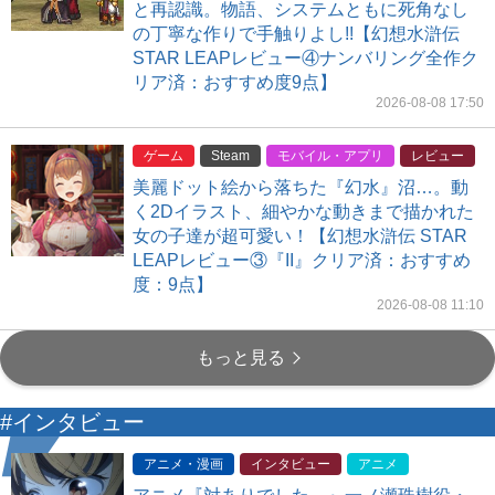
と再認識。物語、システムともに死角なし
の丁寧な作りで手触りよし!!【幻想水滸伝
STAR LEAPレビュー④ナンバリング全作ク
リア済：おすすめ度9点】
2026-08-08 17:50
ゲーム
Steam
モバイル・アプリ
レビュー
美麗ドット絵から落ちた『幻水』沼…。動
く2Dイラスト、細やかな動きまで描かれた
女の子達が超可愛い！【幻想水滸伝 STAR
LEAPレビュー③『II』クリア済：おすすめ
度：9点】
2026-08-08 11:10
もっと見る
#インタビュー
アニメ・漫画
インタビュー
アニメ