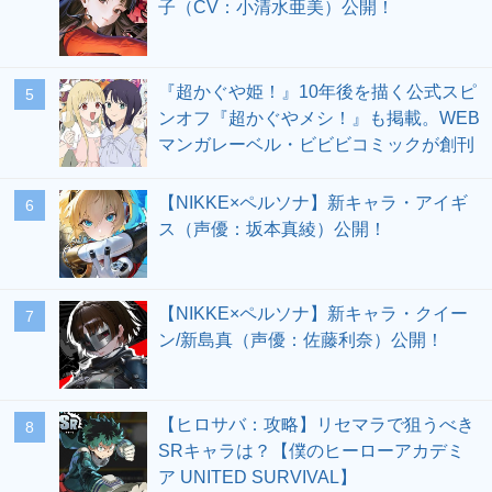
子（CV：小清水亜美）公開！
『超かぐや姫！』10年後を描く公式スピ
5
ンオフ『超かぐやメシ！』も掲載。WEB
マンガレーベル・ビビビコミックが創刊
【NIKKE×ペルソナ】新キャラ・アイギ
6
ス（声優：坂本真綾）公開！
【NIKKE×ペルソナ】新キャラ・クイー
7
ン/新島真（声優：佐藤利奈）公開！
【ヒロサバ：攻略】リセマラで狙うべき
8
SRキャラは？【僕のヒーローアカデミ
ア UNITED SURVIVAL】