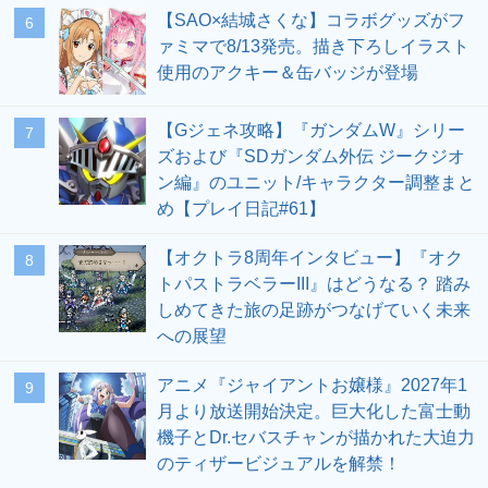
【SAO×結城さくな】コラボグッズがフ
6
ァミマで8/13発売。描き下ろしイラスト
使用のアクキー＆缶バッジが登場
【Gジェネ攻略】『ガンダムW』シリー
7
ズおよび『SDガンダム外伝 ジークジオ
ン編』のユニット/キャラクター調整まと
め【プレイ日記#61】
【オクトラ8周年インタビュー】『オク
8
トパストラベラーIII』はどうなる？ 踏み
しめてきた旅の足跡がつなげていく未来
への展望
アニメ『ジャイアントお嬢様』2027年1
9
月より放送開始決定。巨大化した富士動
機子とDr.セバスチャンが描かれた大迫力
のティザービジュアルを解禁！