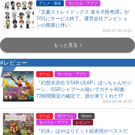
アニメ・漫画
モバイル・アプリ
『文豪ストレイドッグス 迷ヰ犬怪奇譚』が
7/31にサービス終了。運営会社アンビショ
ンの廃業に伴い
2026-07-30 14:41
もっと見る
#レビュー
ゲーム
モバイル・アプリ
『幻想水滸伝 STAR LEAP』ぼっちゃんやジ
ーン、SSRシャプール狙いでガチャ40連。
72時間限定の確定で、誰が来てくれた!?
2026-08-08 18:25
ゲーム
PCゲーム
Steam
モバイル・アプリ
レビュー
『幻水』はやはりドット絵表現がベストだ