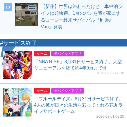
【新作】世界は終わったけど、車中泊ラ
10
イフは超快適。1台のバンを我が家にす
るコージー終末サバイバル『In the
Van』発表
#サービス終了
ゲーム
モバイル・アプリ
『NBA RISE』8月31日サービス終了。大型
リニューアルを経て約4年9カ月で幕
2026-08-02 08:20
ゲーム
モバイル・アプリ
『フルールデイズ』8月31日サービス終了。
4人の彼が日々の生活を彩ってくれる花丸ラ
イフサポートゲーム
2026-08-01 08:20