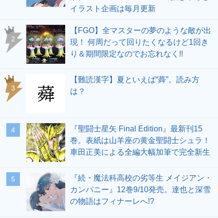
イラスト企画は毎月更新
【FGO】全マスターの夢のような敵が出
2
現！ 何周だって回りたくなるけど1回き
り＆期間限定なのでお忘れなく!!
【難読漢字】夏といえば“蕣”。読み方
3
は？
『聖闘士星矢 Final Edition』最新刊15
4
巻。表紙は山羊座の黄金聖闘士シュラ！
車田正美による全編大幅加筆で完全新生
『続・魔法科高校の劣等生 メイジアン・
5
カンパニー』12巻9/10発売。達也と深雪
の物語はフィナーレへ!?