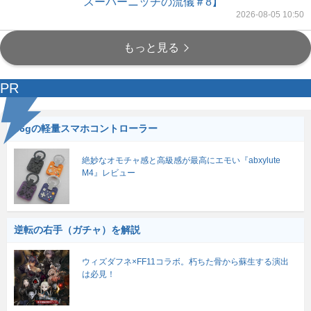
スーパーニッチの流儀＃8】
2026-08-05 10:50
もっと見る
PR
56gの軽量スマホコントローラー
絶妙なオモチャ感と高級感が最高にエモい『abxylute
M4』レビュー
逆転の右手（ガチャ）を解説
ウィズダフネ×FF11コラボ。朽ちた骨から蘇生する演出
は必見！