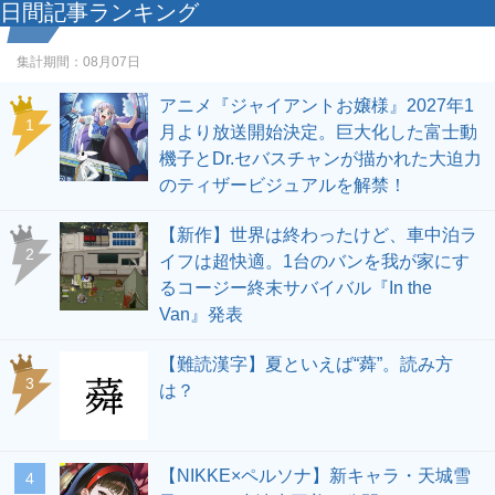
日間記事ランキング
集計期間：
08月07日
アニメ『ジャイアントお嬢様』2027年1
1
月より放送開始決定。巨大化した富士動
機子とDr.セバスチャンが描かれた大迫力
のティザービジュアルを解禁！
【新作】世界は終わったけど、車中泊ラ
2
イフは超快適。1台のバンを我が家にす
るコージー終末サバイバル『In the
Van』発表
【難読漢字】夏といえば“蕣”。読み方
3
は？
【NIKKE×ペルソナ】新キャラ・天城雪
4