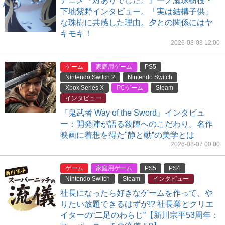
アニメ『対ありでした。』一ノ瀬珠樹役・
下地紫野インタビュー。「実は結構子供」
な珠樹に共感した理由。夕との関係にはヤ
キモキ！
2026-08-08 12:00
ゲーム
家庭用ゲーム
PS5
Nintendo Switch 2
Nintendo Switch
Xbox Series X
PCゲーム
Steam
インタビュー
『鬼武者 Way of the Sword』インタビュ
ー：開発陣が語る殺陣へのこだわり。名作
映画に着想を得た"静と動”の美学とは
2026-08-07 00:00
ゲーム
家庭用ゲーム
PS5
PS4
Nintendo Switch
Steam
インタビュー
社長になったら好きなゲームを作って、や
りたい放題できるはずが!? 社長業とクリエ
イターの“二足のわらじ”【新川宗平53周年：