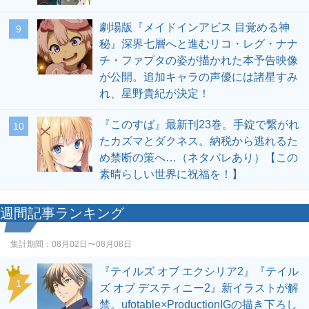
劇場版『メイドインアビス 目覚める神
9
秘』深界七層へと進むリコ・レグ・ナナ
チ・ファプタの姿が描かれた本予告映像
が公開。追加キャラの声優には諸星すみ
れ、星野貴紀が決定！
『このすば』最新刊23巻。手錠で繋がれ
10
たカズマとダクネス。納税から逃れるた
め禁断の策へ…（ネタバレあり）【この
素晴らしい世界に祝福を！】
週間記事ランキング
集計期間：
08月02日〜08月08日
『テイルズ オブ エクシリア2』『テイル
1
ズ オブ デスティニー2』新イラストが解
禁。ufotable×ProductionIGの描き下ろし