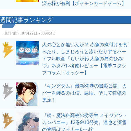
済み枠が有利【ポケモンカードゲーム】
週間記事ランキング
集計期間：
07月29日〜08月04日
人の心とか無いんか？ 赤魚の煮付けを食
1
べたり、しまじろうと泳いだりするハー
トフル映画『ちいかわ 人魚の島のひみ
つ』ネタバレ考察レビュー【電撃スタッ
フコラム：オッシー】
『キングダム』最新80巻の書影公開。カ
2
バーを飾るのは信、蒙恬、そして鎧姿の
羌瘣！
『続・魔法科高校の劣等生 メイジアン・
3
カンパニー』12巻9/10発売。達也と深雪
の物語はフィナーレへ!?