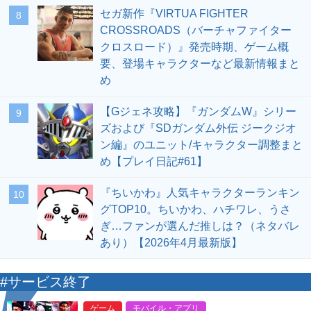
セガ新作『VIRTUA FIGHTER
8
CROSSROADS（バーチャファイター
クロスロード）』発売時期、ゲーム概
要、登場キャラクターなど最新情報まと
め
【Gジェネ攻略】『ガンダムW』シリー
9
ズおよび『SDガンダム外伝 ジークジオ
ン編』のユニット/キャラクター調整まと
め【プレイ日記#61】
『ちいかわ』人気キャラクターランキン
10
グTOP10。ちいかわ、ハチワレ、うさ
ぎ…ファンが選んだ推しは？（ネタバレ
あり）【2026年4月最新版】
#サービス終了
ゲーム
モバイル・アプリ