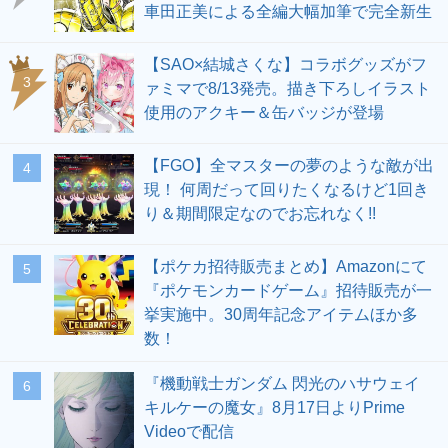
車田正美による全編大幅加筆で完全新生
【SAO×結城さくな】コラボグッズがフ
3
ァミマで8/13発売。描き下ろしイラスト
使用のアクキー＆缶バッジが登場
【FGO】全マスターの夢のような敵が出
4
現！ 何周だって回りたくなるけど1回き
り＆期間限定なのでお忘れなく!!
【ポケカ招待販売まとめ】Amazonにて
5
『ポケモンカードゲーム』招待販売が一
挙実施中。30周年記念アイテムほか多
数！
『機動戦士ガンダム 閃光のハサウェイ
6
キルケーの魔女』8月17日よりPrime
Videoで配信