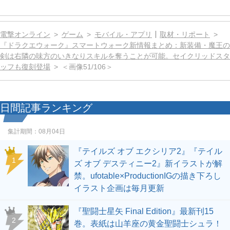
電撃オンライン
ゲーム
モバイル・アプリ
取材・リポート
『ドラクエウォーク』スマートウォーク新情報まとめ：新装備・魔王の
剣は右隣の味方のいきなりスキルを奪うことが可能。セイクリッドスタ
ッフも復刻登場
＜画像51/106＞
日間記事ランキング
集計期間：
08月04日
『テイルズ オブ エクシリア2』『テイル
1
ズ オブ デスティニー2』新イラストが解
禁。ufotable×ProductionIGの描き下ろし
イラスト企画は毎月更新
『聖闘士星矢 Final Edition』最新刊15
2
巻。表紙は山羊座の黄金聖闘士シュラ！