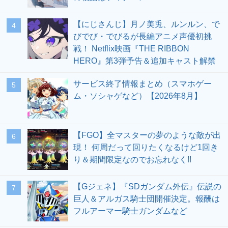
【にじさんじ】月ノ美兎、ルンルン、で
4
びでび・でびるが長編アニメ声優初挑
戦！ Netflix映画『THE RIBBON
HERO』第3弾予告＆追加キャスト解禁
サービス終了情報まとめ（スマホゲー
5
ム・ソシャゲなど）【2026年8月】
【FGO】全マスターの夢のような敵が出
6
現！ 何周だって回りたくなるけど1回き
り＆期間限定なのでお忘れなく!!
【Gジェネ】『SDガンダム外伝』伝説の
7
巨人＆アルガス騎士団開催決定。報酬は
フルアーマー騎士ガンダムなど