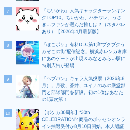
『ちいかわ』人気キャラクターランキン
7
グTOP10。ちいかわ、ハチワレ、うさ
ぎ…ファンが選んだ推しは？（ネタバレ
あり）【2026年4月最新版】
『ぽこポケ』有料DLC第1弾“ブクブクう
8
みぞこの街”配信記念。横浜赤レンガ倉庫
にあのゲートが出現＆みなとみらい駅に
特別広告が登場
『ヘブバン』キャラ人気投票（2026年8
9
月）。月歌、蒼井、ユイナのみの殿堂部
門と部隊部門を新設。初の1位はあなた
の1票次第！
【ポケカ30周年】“30th
10
CELEBRATION”4商品のポケセンオンラ
イン抽選受付が8月10日開始。本人認証