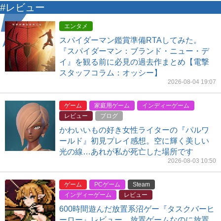
#レビュー
エンタメ
スパイダーマン鑑賞準備RTAしてみた。
『スパイダーマン：ブランド・ニュー・デ
イ』を観る前に必見の過去作まとめ【電撃
スタッフコラム：オッシー】
2026-08-04 19:07
ゲーム
家庭用ゲーム
インディーゲーム
レビュー
ブログ
かわいいもの好き女性ライターの『パルワ
ールド』初見プレイ感想。空に輝く美しい
光の線…あれが私が死亡した場所です
2026-08-03 10:50
ゲーム
PCゲーム
Steam
インディーゲーム
レビュー
600時間遊んだ放置系沼ゲー『タスクバーヒ
ーロー』レビュー。放置ゲームなのに放置