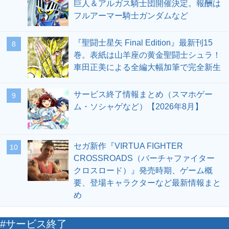
巨人＆アルガス騎士団開催決定。報酬は
フルアーマー騎士ガンダムなど
『聖闘士星矢 Final Edition』最新刊15
8
巻。表紙は山羊座の黄金聖闘士シュラ！
車田正美による全編大幅加筆で完全新生
サービス終了情報まとめ（スマホゲー
9
ム・ソシャゲなど）【2026年8月】
セガ新作『VIRTUA FIGHTER
10
CROSSROADS（バーチャファイター
クロスロード）』発売時期、ゲーム概
要、登場キャラクターなど最新情報まと
め
#サービス終了