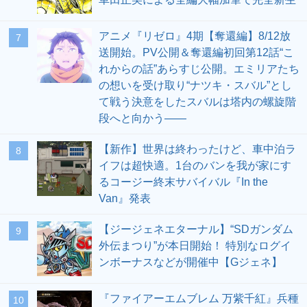
アニメ『リゼロ』4期【奪還編】8/12放
7
送開始。PV公開＆奪還編初回第12話“こ
れからの話”あらすじ公開。エミリアたち
の想いを受け取り“ナツキ・スバル”とし
て戦う決意をしたスバルは塔内の螺旋階
段へと向かう――
【新作】世界は終わったけど、車中泊ラ
8
イフは超快適。1台のバンを我が家にす
るコージー終末サバイバル『In the
Van』発表
【ジージェネエターナル】“SDガンダム
9
外伝まつり”が本日開始！ 特別なログイ
ンボーナスなどが開催中【Gジェネ】
『ファイアーエムブレム 万紫千紅』兵種
10