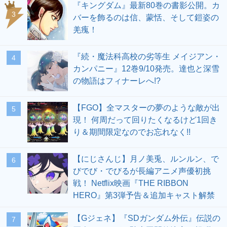
『キングダム』最新80巻の書影公開。カ
3
バーを飾るのは信、蒙恬、そして鎧姿の
羌瘣！
『続・魔法科高校の劣等生 メイジアン・
4
カンパニー』12巻9/10発売。達也と深雪
の物語はフィナーレへ!?
【FGO】全マスターの夢のような敵が出
5
現！ 何周だって回りたくなるけど1回き
り＆期間限定なのでお忘れなく!!
【にじさんじ】月ノ美兎、ルンルン、で
6
びでび・でびるが長編アニメ声優初挑
戦！ Netflix映画『THE RIBBON
HERO』第3弾予告＆追加キャスト解禁
【Gジェネ】『SDガンダム外伝』伝説の
7