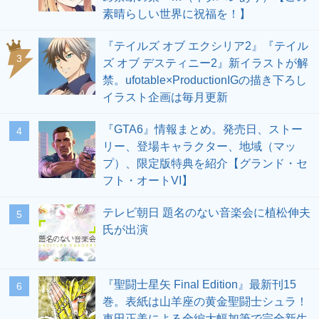
素晴らしい世界に祝福を！】
『テイルズ オブ エクシリア2』『テイル
3
ズ オブ デスティニー2』新イラストが解
禁。ufotable×ProductionIGの描き下ろし
イラスト企画は毎月更新
『GTA6』情報まとめ。発売日、ストー
4
リー、登場キャラクター、地域（マッ
プ）、限定版特典を紹介【グランド・セ
フト・オートVI】
テレビ朝日 題名のない音楽会に植松伸夫
5
氏が出演
『聖闘士星矢 Final Edition』最新刊15
6
巻。表紙は山羊座の黄金聖闘士シュラ！
車田正美による全編大幅加筆で完全新生