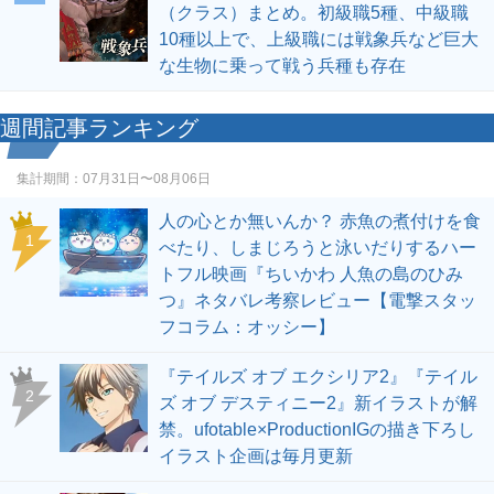
（クラス）まとめ。初級職5種、中級職
10種以上で、上級職には戦象兵など巨大
な生物に乗って戦う兵種も存在
週間記事ランキング
集計期間：
07月31日〜08月06日
人の心とか無いんか？ 赤魚の煮付けを食
1
べたり、しまじろうと泳いだりするハー
トフル映画『ちいかわ 人魚の島のひみ
つ』ネタバレ考察レビュー【電撃スタッ
フコラム：オッシー】
『テイルズ オブ エクシリア2』『テイル
2
ズ オブ デスティニー2』新イラストが解
禁。ufotable×ProductionIGの描き下ろし
イラスト企画は毎月更新