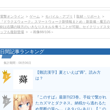
電撃オンライン
ゲーム
モバイル・アプリ
取材・リポート
『ドラクエウォーク』スマートウォーク新情報まとめ：新装備・魔王の
剣は右隣の味方のいきなりスキルを奪うことが可能。セイクリッドスタ
ッフも復刻登場
＜画像88/106＞
日間記事ランキング
集計期間：
08月06日
【難読漢字】夏といえば“蕣”。読み方
1
は？
『このすば』最新刊23巻。手錠で繋がれ
2
たカズマとダクネス。納税から逃れるた
め禁断の策へ…（ネタバレあり）【この