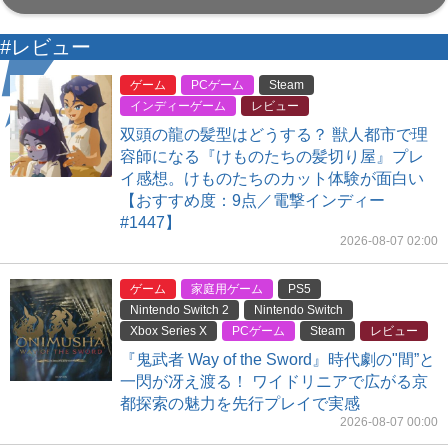
#レビュー
ゲーム
PCゲーム
Steam
インディーゲーム
レビュー
双頭の龍の髪型はどうする？ 獣人都市で理
容師になる『けものたちの髪切り屋』プレ
イ感想。けものたちのカット体験が面白い
【おすすめ度：9点／電撃インディー
#1447】
2026-08-07 02:00
ゲーム
家庭用ゲーム
PS5
Nintendo Switch 2
Nintendo Switch
Xbox Series X
PCゲーム
Steam
レビュー
『鬼武者 Way of the Sword』時代劇の"間”と
一閃が冴え渡る！ ワイドリニアで広がる京
都探索の魅力を先行プレイで実感
2026-08-07 00:00