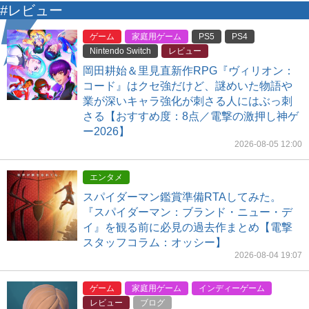
#レビュー
ゲーム
家庭用ゲーム
PS5
PS4
Nintendo Switch
レビュー
岡田耕始＆里見直新作RPG『ヴィリオン：
コード』はクセ強だけど、謎めいた物語や
業が深いキャラ強化が刺さる人にはぶっ刺
さる【おすすめ度：8点／電撃の激押し神ゲ
ー2026】
2026-08-05 12:00
エンタメ
スパイダーマン鑑賞準備RTAしてみた。
『スパイダーマン：ブランド・ニュー・デ
イ』を観る前に必見の過去作まとめ【電撃
スタッフコラム：オッシー】
2026-08-04 19:07
ゲーム
家庭用ゲーム
インディーゲーム
レビュー
ブログ