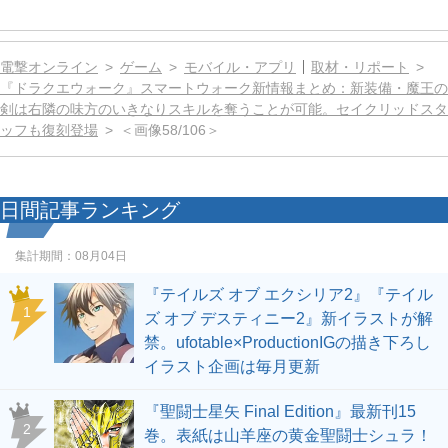
電撃オンライン
ゲーム
モバイル・アプリ
取材・リポート
『ドラクエウォーク』スマートウォーク新情報まとめ：新装備・魔王の
剣は右隣の味方のいきなりスキルを奪うことが可能。セイクリッドスタ
ッフも復刻登場
＜画像58/106＞
日間記事ランキング
集計期間：
08月04日
『テイルズ オブ エクシリア2』『テイル
1
ズ オブ デスティニー2』新イラストが解
禁。ufotable×ProductionIGの描き下ろし
イラスト企画は毎月更新
『聖闘士星矢 Final Edition』最新刊15
2
巻。表紙は山羊座の黄金聖闘士シュラ！