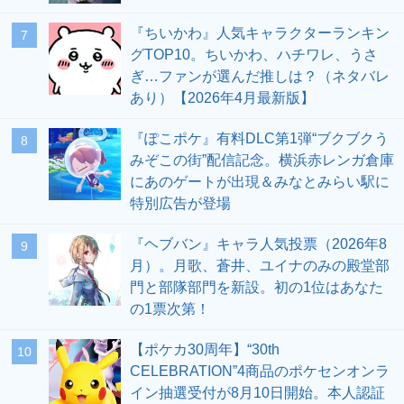
『ちいかわ』人気キャラクターランキン
7
グTOP10。ちいかわ、ハチワレ、うさ
ぎ…ファンが選んだ推しは？（ネタバレ
あり）【2026年4月最新版】
『ぽこポケ』有料DLC第1弾“ブクブクう
8
みぞこの街”配信記念。横浜赤レンガ倉庫
にあのゲートが出現＆みなとみらい駅に
特別広告が登場
『ヘブバン』キャラ人気投票（2026年8
9
月）。月歌、蒼井、ユイナのみの殿堂部
門と部隊部門を新設。初の1位はあなた
の1票次第！
【ポケカ30周年】“30th
10
CELEBRATION”4商品のポケセンオンラ
イン抽選受付が8月10日開始。本人認証