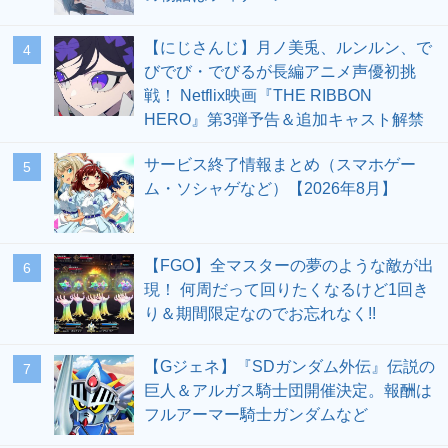
【にじさんじ】月ノ美兎、ルンルン、で
4
びでび・でびるが長編アニメ声優初挑
戦！ Netflix映画『THE RIBBON
HERO』第3弾予告＆追加キャスト解禁
サービス終了情報まとめ（スマホゲー
5
ム・ソシャゲなど）【2026年8月】
【FGO】全マスターの夢のような敵が出
6
現！ 何周だって回りたくなるけど1回き
り＆期間限定なのでお忘れなく!!
【Gジェネ】『SDガンダム外伝』伝説の
7
巨人＆アルガス騎士団開催決定。報酬は
フルアーマー騎士ガンダムなど