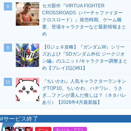
セガ新作『VIRTUA FIGHTER
8
CROSSROADS（バーチャファイター
クロスロード）』発売時期、ゲーム概
要、登場キャラクターなど最新情報まと
め
【Gジェネ攻略】『ガンダムW』シリー
9
ズおよび『SDガンダム外伝 ジークジオ
ン編』のユニット/キャラクター調整まと
め【プレイ日記#61】
『ちいかわ』人気キャラクターランキン
10
グTOP10。ちいかわ、ハチワレ、うさ
ぎ…ファンが選んだ推しは？（ネタバレ
あり）【2026年4月最新版】
#サービス終了
ゲーム
モバイル・アプリ