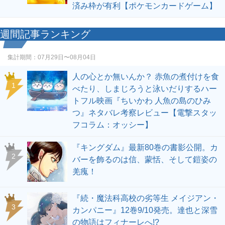
済み枠が有利【ポケモンカードゲーム】
週間記事ランキング
集計期間：
07月29日〜08月04日
人の心とか無いんか？ 赤魚の煮付けを食
1
べたり、しまじろうと泳いだりするハー
トフル映画『ちいかわ 人魚の島のひみ
つ』ネタバレ考察レビュー【電撃スタッ
フコラム：オッシー】
『キングダム』最新80巻の書影公開。カ
2
バーを飾るのは信、蒙恬、そして鎧姿の
羌瘣！
『続・魔法科高校の劣等生 メイジアン・
3
カンパニー』12巻9/10発売。達也と深雪
の物語はフィナーレへ!?