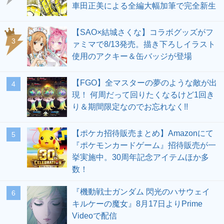
車田正美による全編大幅加筆で完全新生
【SAO×結城さくな】コラボグッズがフ
3
ァミマで8/13発売。描き下ろしイラスト
使用のアクキー＆缶バッジが登場
【FGO】全マスターの夢のような敵が出
4
現！ 何周だって回りたくなるけど1回き
り＆期間限定なのでお忘れなく!!
【ポケカ招待販売まとめ】Amazonにて
5
『ポケモンカードゲーム』招待販売が一
挙実施中。30周年記念アイテムほか多
数！
『機動戦士ガンダム 閃光のハサウェイ
6
キルケーの魔女』8月17日よりPrime
Videoで配信