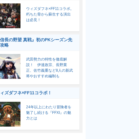
ウィズダフネ×FF11コラボ。
朽ちた骨から蘇生する演出
は必見！
信長の野望 真戦』初のPKシーズン先
攻略
武田勢力の特性を徹底解
説！ 伊達政宗、長野業
正、佐竹義重など8人の新武
将やおすすめ編制も
ィズダフネ×FF11コラボ！
24年以上にわたり冒険者を
魅了し続ける『FFXI』の魅
力とは