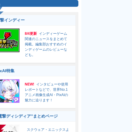
集
撃インディー
8/4更新
インディーゲーム
関連のニュースをまとめて
掲載。編集部おすすめのイ
ンディゲームのレビューな
ども。
ixAI特集
NEW!
インタビューや使用
レポートなどで、世界No.1
アニメ画像生成AI・PixAIの
魅力に迫ります！
電撃ディシディア”まとめページ
スクウェア・エニックスよ