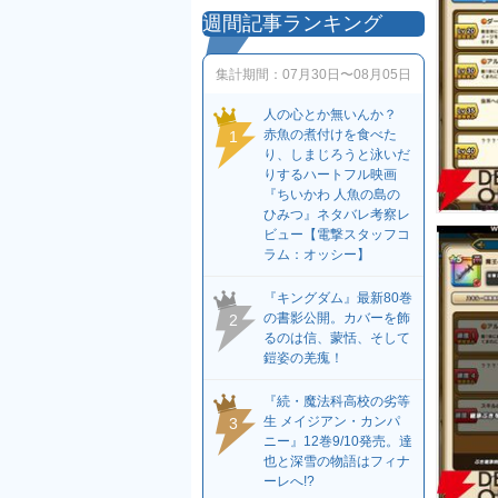
週間記事ランキング
集計期間：
07月30日〜08月05日
人の心とか無いんか？
赤魚の煮付けを食べた
1
り、しまじろうと泳いだ
りするハートフル映画
『ちいかわ 人魚の島の
ひみつ』ネタバレ考察レ
ビュー【電撃スタッフコ
ラム：オッシー】
『キングダム』最新80巻
の書影公開。カバーを飾
2
るのは信、蒙恬、そして
鎧姿の羌瘣！
『続・魔法科高校の劣等
生 メイジアン・カンパ
3
ニー』12巻9/10発売。達
也と深雪の物語はフィナ
ーレへ!?