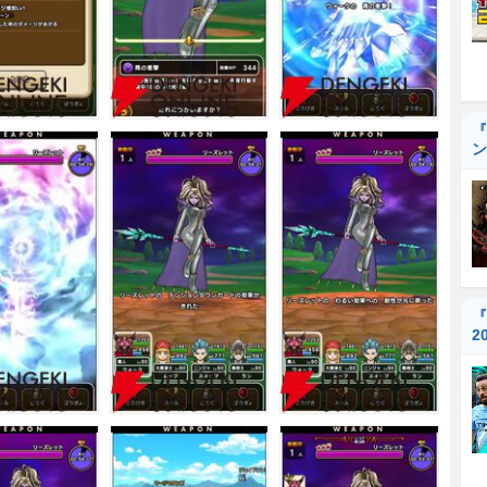
『
ン
『
2