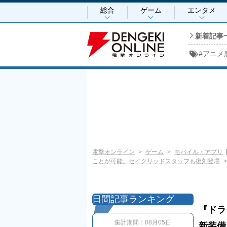
総合
ゲーム
エンタメ
新着記事
#
アニメ
電撃オンライン
ゲーム
モバイル・アプリ
ことが可能。セイクリッドスタッフも復刻登場
日間記事ランキング
『ドラ
集計期間：
08月05日
新装備