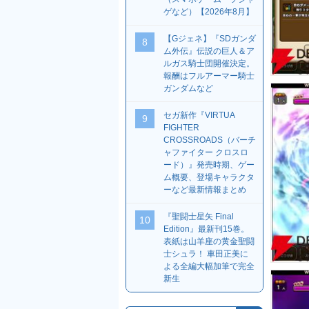
ゲなど）【2026年8月】
【Gジェネ】『SDガンダ
8
ム外伝』伝説の巨人＆ア
ルガス騎士団開催決定。
報酬はフルアーマー騎士
ガンダムなど
セガ新作『VIRTUA
9
FIGHTER
CROSSROADS（バーチ
ャファイター クロスロ
ード）』発売時期、ゲー
ム概要、登場キャラクタ
ーなど最新情報まとめ
『聖闘士星矢 Final
10
Edition』最新刊15巻。
表紙は山羊座の黄金聖闘
士シュラ！ 車田正美に
よる全編大幅加筆で完全
新生