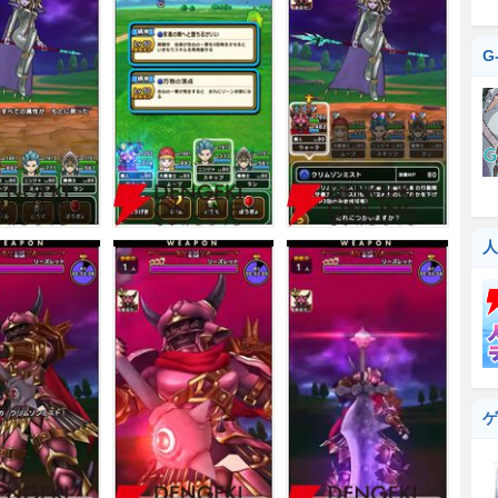
G
人
ゲ