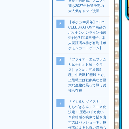
巻が予約開始。アニメ4
期も2027年放送予定の
大人気キャンプ漫画
【ポケカ30周年】“30th
5
CELEBRATION”4商品の
ポケセンオンライン抽選
受付が8月10日開始。本
人認証済み枠が有利【ポ
ケモンカードゲーム】
『ファイアーエムブレム
6
万紫千紅』兵種（クラ
ス）まとめ。初級職5
種、中級職10種以上で、
上級職には戦象兵など巨
大な生物に乗って戦う兵
種も存在
『ドカ食いダイスキ！
7
もちづきさん』アニメ化
決定！ 圧巻のドカ食い
＆背徳感を映像で描き出
すのはパッショーネ。原
作者によるお祝い漫画も