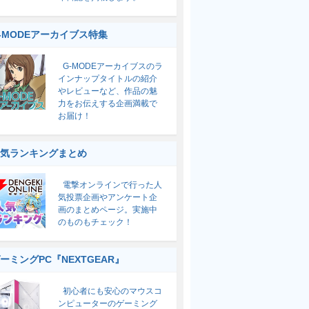
-MODEアーカイブス特集
G-MODEアーカイブスのラ
インナップタイトルの紹介
やレビューなど、作品の魅
力をお伝えする企画満載で
お届け！
気ランキングまとめ
電撃オンラインで行った人
気投票企画やアンケート企
画のまとめページ。実施中
のものもチェック！
ーミングPC『NEXTGEAR』
初心者にも安心のマウスコ
ンピューターのゲーミング