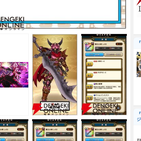
『
『
ジ