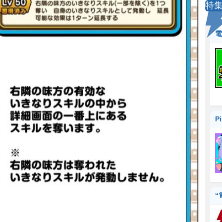
特
電
P
“