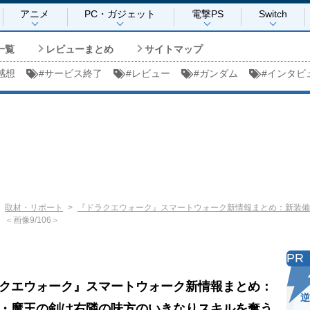
アニメ
PC・ガジェット
電撃PS
Switch
一覧
レビューまとめ
サイトマップ
感想
#
サービス終了
#
レビュー
#
ガンダム
#
インタビ
取材・リポート
『ドラクエウォーク』スマートウォーク新情報まとめ：新装備
＜画像9/106＞
PR
クエウォーク』スマートウォーク新情報まとめ：
逆
・魔王の剣は右隣の味方のいきなりスキルを奪う