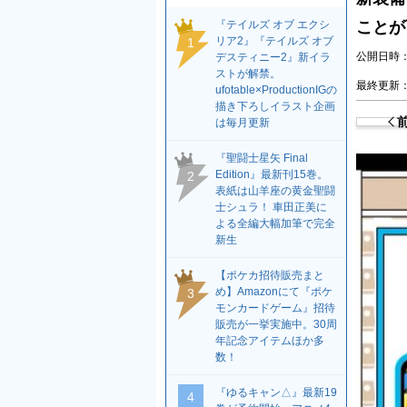
『テイルズ オブ エクシ
ことが
リア2』『テイルズ オブ
1
公開日時：2
デスティニー2』新イラ
ストが解禁。
最終更新：2
ufotable×ProductionIGの
描き下ろしイラスト企画
は毎月更新
『聖闘士星矢 Final
Edition』最新刊15巻。
2
表紙は山羊座の黄金聖闘
士シュラ！ 車田正美に
よる全編大幅加筆で完全
新生
【ポケカ招待販売まと
め】Amazonにて『ポケ
3
モンカードゲーム』招待
販売が一挙実施中。30周
年記念アイテムほか多
数！
『ゆるキャン△』最新19
4