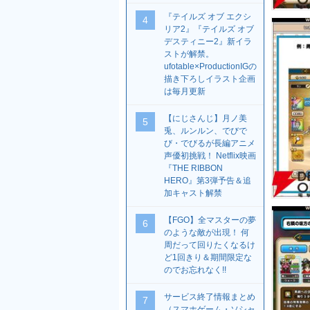
『テイルズ オブ エクシ
4
リア2』『テイルズ オブ
デスティニー2』新イラ
ストが解禁。
ufotable×ProductionIGの
描き下ろしイラスト企画
は毎月更新
【にじさんじ】月ノ美
5
兎、ルンルン、でびで
び・でびるが長編アニメ
声優初挑戦！ Netflix映画
『THE RIBBON
HERO』第3弾予告＆追
加キャスト解禁
【FGO】全マスターの夢
6
のような敵が出現！ 何
周だって回りたくなるけ
ど1回きり＆期間限定な
のでお忘れなく!!
サービス終了情報まとめ
7
（スマホゲーム・ソシャ