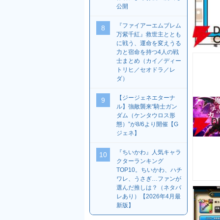
公開
『ファイアーエムブレム
8
万紫千紅』救世主ととも
に戦う、運命を変えうる
力と宿命を持つ4人の戦
士まとめ（カイ／ディー
トリヒ／セオドラ／レ
ダ）
【ジージェネエターナ
9
ル】強敵襲来“騎士ガン
ダム（ケンタウロス形
態）”が8/6より開催【G
ジェネ】
『ちいかわ』人気キャラ
10
クターランキング
TOP10。ちいかわ、ハチ
ワレ、うさぎ…ファンが
選んだ推しは？（ネタバ
レあり）【2026年4月最
新版】