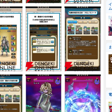
イ
ム
ま
電