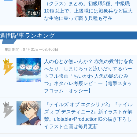
（クラス）まとめ。初級職5種、中級職
10種以上で、上級職には戦象兵など巨大
な生物に乗って戦う兵種も存在
週間記事ランキング
集計期間：
07月31日〜08月06日
人の心とか無いんか？ 赤魚の煮付けを食
1
べたり、しまじろうと泳いだりするハー
トフル映画『ちいかわ 人魚の島のひみ
つ』ネタバレ考察レビュー【電撃スタッ
フコラム：オッシー】
『テイルズ オブ エクシリア2』『テイル
2
ズ オブ デスティニー2』新イラストが解
禁。ufotable×ProductionIGの描き下ろし
イラスト企画は毎月更新