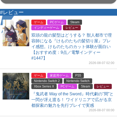
#レビュー
ゲーム
PCゲーム
Steam
インディーゲーム
レビュー
双頭の龍の髪型はどうする？ 獣人都市で理
容師になる『けものたちの髪切り屋』プレ
イ感想。けものたちのカット体験が面白い
【おすすめ度：9点／電撃インディー
#1447】
2026-08-07 02:00
ゲーム
家庭用ゲーム
PS5
Nintendo Switch 2
Nintendo Switch
Xbox Series X
PCゲーム
Steam
レビュー
『鬼武者 Way of the Sword』時代劇の"間”と
一閃が冴え渡る！ ワイドリニアで広がる京
都探索の魅力を先行プレイで実感
2026-08-07 00:00