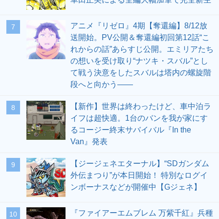
アニメ『リゼロ』4期【奪還編】8/12放
7
送開始。PV公開＆奪還編初回第12話“こ
れからの話”あらすじ公開。エミリアたち
の想いを受け取り“ナツキ・スバル”とし
て戦う決意をしたスバルは塔内の螺旋階
段へと向かう――
【新作】世界は終わったけど、車中泊ラ
8
イフは超快適。1台のバンを我が家にす
るコージー終末サバイバル『In the
Van』発表
【ジージェネエターナル】“SDガンダム
9
外伝まつり”が本日開始！ 特別なログイ
ンボーナスなどが開催中【Gジェネ】
『ファイアーエムブレム 万紫千紅』兵種
10