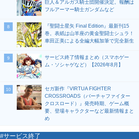
巨人＆アルガス騎士団開催決定。報酬は
フルアーマー騎士ガンダムなど
『聖闘士星矢 Final Edition』最新刊15
8
巻。表紙は山羊座の黄金聖闘士シュラ！
車田正美による全編大幅加筆で完全新生
サービス終了情報まとめ（スマホゲー
9
ム・ソシャゲなど）【2026年8月】
セガ新作『VIRTUA FIGHTER
10
CROSSROADS（バーチャファイター
クロスロード）』発売時期、ゲーム概
要、登場キャラクターなど最新情報まと
め
#サービス終了