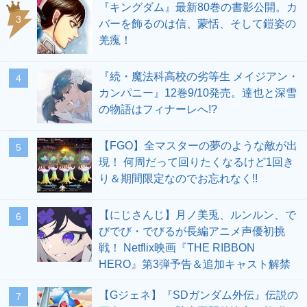
『キングダム』最新80巻の書影公開。カ
3
バーを飾るのは信、蒙恬、そして鎧姿の
羌瘣！
『続・魔法科高校の劣等生 メイジアン・
4
カンパニー』12巻9/10発売。達也と深雪
の物語はフィナーレへ!?
【FGO】全マスターの夢のような敵が出
5
現！ 何周だって回りたくなるけど1回き
り＆期間限定なのでお忘れなく!!
【にじさんじ】月ノ美兎、ルンルン、で
6
びでび・でびるが長編アニメ声優初挑
戦！ Netflix映画『THE RIBBON
HERO』第3弾予告＆追加キャスト解禁
【Gジェネ】『SDガンダム外伝』伝説の
7