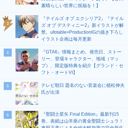
素晴らしい世界に祝福を！】
『テイルズ オブ エクシリア2』『テイル
3
ズ オブ デスティニー2』新イラストが解
禁。ufotable×ProductionIGの描き下ろし
イラスト企画は毎月更新
『GTA6』情報まとめ。発売日、ストー
4
リー、登場キャラクター、地域（マッ
プ）、限定版特典を紹介【グランド・セ
フト・オートVI】
テレビ朝日 題名のない音楽会に植松伸夫
5
氏が出演
『聖闘士星矢 Final Edition』最新刊15
6
巻。表紙は山羊座の黄金聖闘士シュラ！
車田正美による全編大幅加筆で完全新生