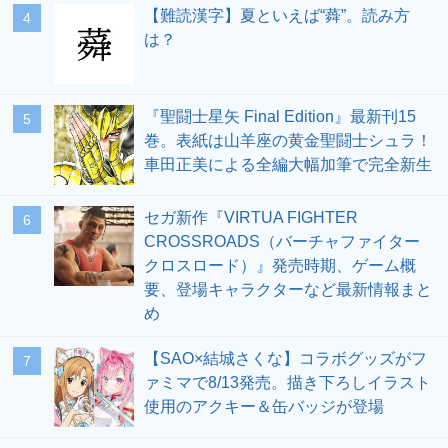
【難読漢字】夏といえば“蕣”。読み方
4
は？
『聖闘士星矢 Final Edition』最新刊15
5
巻。表紙は山羊座の黄金聖闘士シュラ！
車田正美による全編大幅加筆で完全新生
セガ新作『VIRTUA FIGHTER
6
CROSSROADS（バーチャファイター
クロスロード）』発売時期、ゲーム概
要、登場キャラクターなど最新情報まと
め
【SAO×結城さくな】コラボグッズがフ
7
ァミマで8/13発売。描き下ろしイラスト
使用のアクキー＆缶バッジが登場