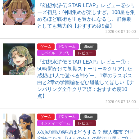
『幻想水滸伝 STAR LEAP』レビュー②シリ
ーズ初見：仲間集めが楽しすぎ。108星を集
めるほど戦術も里も豊かになるし、群像劇
としても魅力的【おすすめ度9点】
2026-08-07 19:00
ゲーム
PCゲーム
Steam
モバイル・アプリ
レビュー
『幻想水滸伝 STAR LEAP』レビュー①：
50時間かけて初期ストーリーをクリアした
感想は1人で遊べる神ゲー。1章のラスボス
曲と2章の学園編をぜひ堪能してほしい【ナ
ンバリング全作クリア済：おすすめ度10
点】
2026-08-07 18:00
ゲーム
PCゲーム
Steam
インディーゲーム
レビュー
双頭の龍の髪型はどうする？ 獣人都市で理
容師になる『けものたちの髪切り屋』プレ