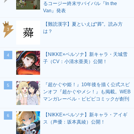
るコージー終末サバイバル『In the
Van』発表
【難読漢字】夏といえば“蕣”。読み方
3
は？
【NIKKE×ペルソナ】新キャラ・天城雪
4
子（CV：小清水亜美）公開！
『超かぐや姫！』10年後を描く公式スピ
5
ンオフ『超かぐやメシ！』も掲載。WEB
マンガレーベル・ビビビコミックが創刊
【NIKKE×ペルソナ】新キャラ・アイギ
6
ス（声優：坂本真綾）公開！