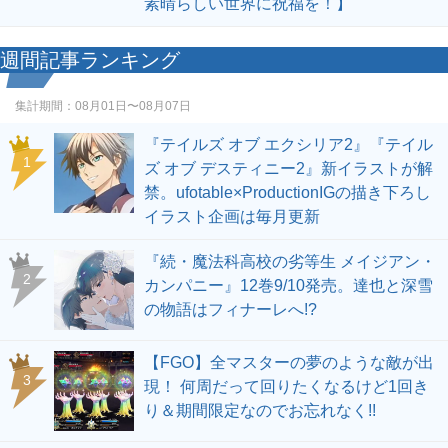
素晴らしい世界に祝福を！】
週間記事ランキング
集計期間：
08月01日〜08月07日
『テイルズ オブ エクシリア2』『テイル
1
ズ オブ デスティニー2』新イラストが解
禁。ufotable×ProductionIGの描き下ろし
イラスト企画は毎月更新
『続・魔法科高校の劣等生 メイジアン・
2
カンパニー』12巻9/10発売。達也と深雪
の物語はフィナーレへ!?
【FGO】全マスターの夢のような敵が出
3
現！ 何周だって回りたくなるけど1回き
り＆期間限定なのでお忘れなく!!