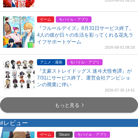
2026-08-02 08:20
ゲーム
モバイル・アプリ
『フルールデイズ』8月31日サービス終了。
4人の彼が日々の生活を彩ってくれる花丸ラ
イフサポートゲーム
2026-08-01 08:20
アニメ・漫画
モバイル・アプリ
『文豪ストレイドッグス 迷ヰ犬怪奇譚』が
7/31にサービス終了。運営会社アンビショ
ンの廃業に伴い
2026-07-30 14:41
もっと見る
#レビュー
ゲーム
Steam
モバイル・アプリ