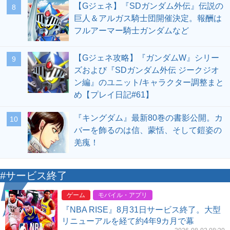
【Gジェネ】『SDガンダム外伝』伝説の
8
巨人＆アルガス騎士団開催決定。報酬は
フルアーマー騎士ガンダムなど
【Gジェネ攻略】『ガンダムW』シリー
9
ズおよび『SDガンダム外伝 ジークジオ
ン編』のユニット/キャラクター調整まと
め【プレイ日記#61】
『キングダム』最新80巻の書影公開。カ
10
バーを飾るのは信、蒙恬、そして鎧姿の
羌瘣！
#サービス終了
ゲーム
モバイル・アプリ
『NBA RISE』8月31日サービス終了。大型
リニューアルを経て約4年9カ月で幕