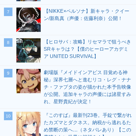
【NIKKE×ペルソナ】新キャラ・クイー
7
ン/新島真（声優：佐藤利奈）公開！
【ヒロサバ：攻略】リセマラで狙うべき
8
SRキャラは？【僕のヒーローアカデミ
ア UNITED SURVIVAL】
劇場版『メイドインアビス 目覚める神
9
秘』深界七層へと進むリコ・レグ・ナナ
チ・ファプタの姿が描かれた本予告映像
が公開。追加キャラの声優には諸星すみ
れ、星野貴紀が決定！
『このすば』最新刊23巻。手錠で繋がれ
10
たカズマとダクネス。納税から逃れるた
め禁断の策へ…（ネタバレあり）【この