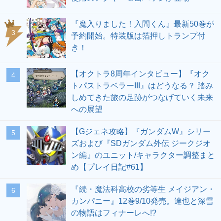
『魔入りました！入間くん』最新50巻が
3
予約開始。特装版は箔押しトランプ付
き！
【オクトラ8周年インタビュー】『オク
4
トパストラベラーIII』はどうなる？ 踏み
しめてきた旅の足跡がつなげていく未来
への展望
【Gジェネ攻略】『ガンダムW』シリー
5
ズおよび『SDガンダム外伝 ジークジオ
ン編』のユニット/キャラクター調整まと
め【プレイ日記#61】
『続・魔法科高校の劣等生 メイジアン・
6
カンパニー』12巻9/10発売。達也と深雪
の物語はフィナーレへ!?