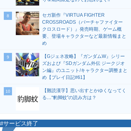
セガ新作『VIRTUA FIGHTER
8
CROSSROADS（バーチャファイター
クロスロード）』発売時期、ゲーム概
要、登場キャラクターなど最新情報まと
め
【Gジェネ攻略】『ガンダムW』シリー
9
ズおよび『SDガンダム外伝 ジークジオ
ン編』のユニット/キャラクター調整まと
め【プレイ日記#61】
【難読漢字】思い出すとかゆくなってく
10
る…“豹脚蚊”の読み方は？
#サービス終了