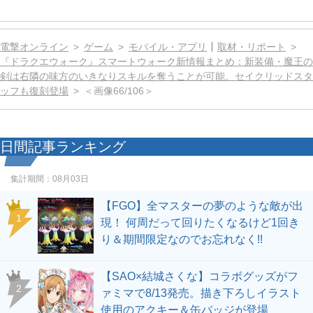
電撃オンライン
ゲーム
モバイル・アプリ
取材・リポート
『ドラクエウォーク』スマートウォーク新情報まとめ：新装備・魔王の
剣は右隣の味方のいきなりスキルを奪うことが可能。セイクリッドスタ
ッフも復刻登場
＜画像66/106＞
日間記事ランキング
集計期間：
08月03日
【FGO】全マスターの夢のような敵が出
1
現！ 何周だって回りたくなるけど1回き
り＆期間限定なのでお忘れなく!!
【SAO×結城さくな】コラボグッズがフ
2
ァミマで8/13発売。描き下ろしイラスト
使用のアクキー＆缶バッジが登場