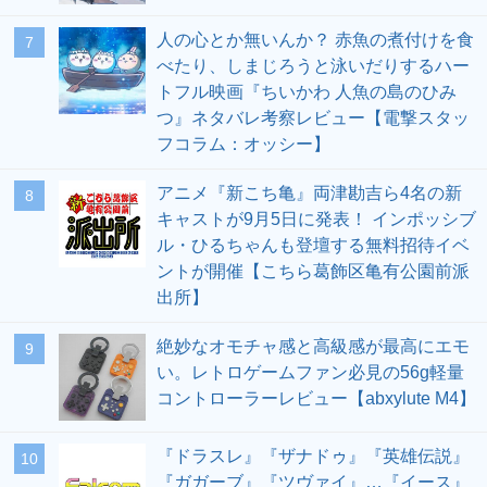
人の心とか無いんか？ 赤魚の煮付けを食
7
べたり、しまじろうと泳いだりするハー
トフル映画『ちいかわ 人魚の島のひみ
つ』ネタバレ考察レビュー【電撃スタッ
フコラム：オッシー】
アニメ『新こち亀』両津勘吉ら4名の新
8
キャストが9月5日に発表！ インポッシブ
ル・ひるちゃんも登壇する無料招待イベ
ントが開催【こちら葛飾区亀有公園前派
出所】
絶妙なオモチャ感と高級感が最高にエモ
9
い。レトロゲームファン必見の56g軽量
コントローラーレビュー【abxylute M4】
『ドラスレ』『ザナドゥ』『英雄伝説』
10
『ガガーブ』『ツヴァイ』…『イース』