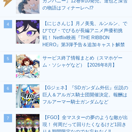
カンパニー』12巻9/10発売。達也と深雪
の物語はフィナーレへ!?
【にじさんじ】月ノ美兎、ルンルン、で
4
びでび・でびるが長編アニメ声優初挑
戦！ Netflix映画『THE RIBBON
HERO』第3弾予告＆追加キャスト解禁
サービス終了情報まとめ（スマホゲー
5
ム・ソシャゲなど）【2026年8月】
【Gジェネ】『SDガンダム外伝』伝説の
6
巨人＆アルガス騎士団開催決定。報酬は
フルアーマー騎士ガンダムなど
【FGO】全マスターの夢のような敵が出
7
現！ 何周だって回りたくなるけど1回き
り＆期間限定なのでお忘れなく!!