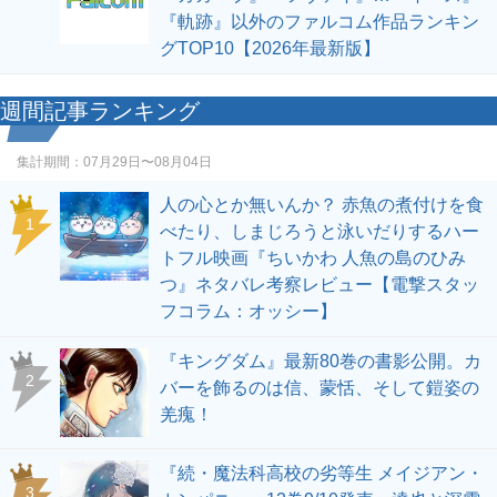
『軌跡』以外のファルコム作品ランキン
グTOP10【2026年最新版】
週間記事ランキング
集計期間：
07月29日〜08月04日
人の心とか無いんか？ 赤魚の煮付けを食
1
べたり、しまじろうと泳いだりするハー
トフル映画『ちいかわ 人魚の島のひみ
つ』ネタバレ考察レビュー【電撃スタッ
フコラム：オッシー】
『キングダム』最新80巻の書影公開。カ
2
バーを飾るのは信、蒙恬、そして鎧姿の
羌瘣！
『続・魔法科高校の劣等生 メイジアン・
3