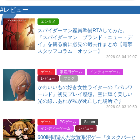
#レビュー
エンタメ
スパイダーマン鑑賞準備RTAしてみた。
『スパイダーマン：ブランド・ニュー・デ
イ』を観る前に必見の過去作まとめ【電撃
スタッフコラム：オッシー】
2026-08-04 19:07
ゲーム
家庭用ゲーム
インディーゲーム
レビュー
ブログ
かわいいもの好き女性ライターの『パルワ
ールド』初見プレイ感想。空に輝く美しい
光の線…あれが私が死亡した場所です
2026-08-03 10:50
ゲーム
PCゲーム
Steam
インディーゲーム
レビュー
600時間遊んだ放置系沼ゲー『タスクバーヒ