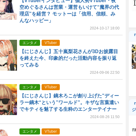
【VTuberインタビュー】個人勢VTuber・夜
空めぐるさんは営業・運営もいけて“魔界の代
理店”を経営？ モットーは「信用、信頼、み
んなハッピー」
2024-10-17 18:00
『
エンタメ
VTuber
【にじさんじ】五十嵐梨花さんが3Dお披露目
を終えた今、印象的だった活動内容を振り返
ってみる
2024-09-06 22:50
エンタメ
VTuber
【にじさんじ】鏑木ろこが創り上げた”ディー
ラー鏑木“という”ワールド”。キザな言葉遣い
『
でキティを魅了する生粋のエンターテイナー
ジ
2024-08-26 11:50
エンタメ
VTuber