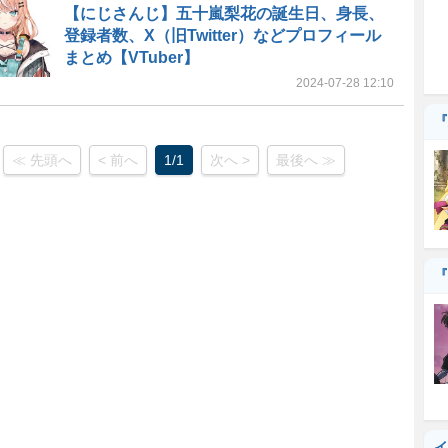
【にじさんじ】五十嵐梨花の誕生日、身長、
登録者数、X（旧Twitter）などプロフィール
まとめ【VTuber】
2024-07-28 12:10
『
≪ 先頭へ
< 前へ
1/1
次へ >
最後へ ≫
『
イ