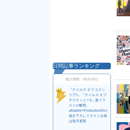
日間記事ランキング
集計期間：
08月04日
『テイルズ オブ エクシ
リア2』『テイルズ オブ
1
デスティニー2』新イラ
ストが解禁。
ufotable×ProductionIGの
描き下ろしイラスト企画
は毎月更新