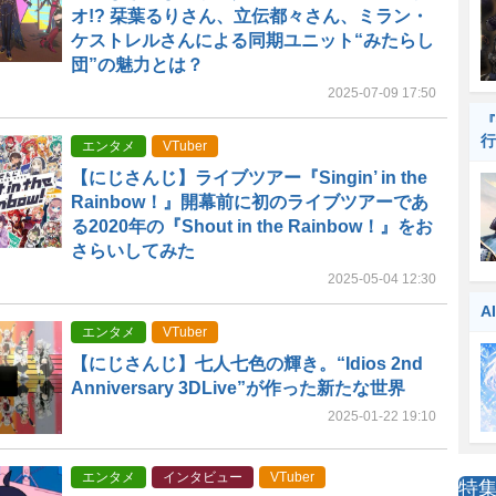
オ!? 栞葉るりさん、立伝都々さん、ミラン・
ケストレルさんによる同期ユニット“みたらし
団”の魅力とは？
2025-07-09 17:50
『
行
エンタメ
VTuber
【にじさんじ】ライブツアー『Singin’ in the
Rainbow！』開幕前に初のライブツアーであ
る2020年の『Shout in the Rainbow！』をお
さらいしてみた
2025-05-04 12:30
A
エンタメ
VTuber
【にじさんじ】七人七色の輝き。“Idios 2nd
Anniversary 3DLive”が作った新たな世界
2025-01-22 19:10
エンタメ
インタビュー
VTuber
特