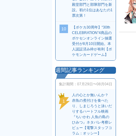
殿堂部門と部隊部門を新
設。初の1位はあなたの1
票次第！
【ポケカ30周年】“30th
10
CELEBRATION”4商品の
ポケセンオンライン抽選
受付が8月10日開始。本
人認証済み枠が有利【ポ
ケモンカードゲーム】
週間記事ランキング
集計期間：
07月29日〜08月04日
人の心とか無いんか？
赤魚の煮付けを食べた
1
り、しまじろうと泳いだ
りするハートフル映画
『ちいかわ 人魚の島の
ひみつ』ネタバレ考察レ
ビュー【電撃スタッフコ
ラム：オッシー】