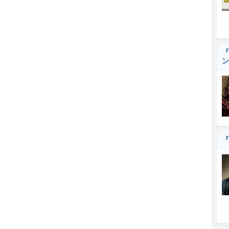
『
ン
『