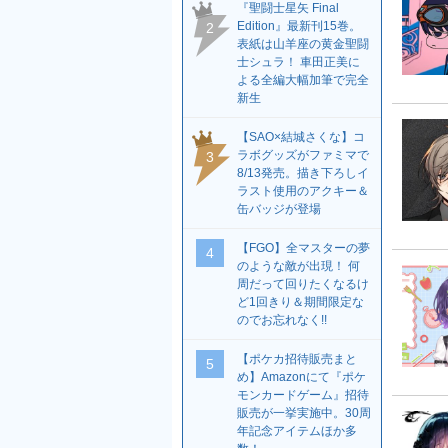
『聖闘士星矢 Final
Edition』最新刊15巻。
2
表紙は山羊座の黄金聖闘
士シュラ！ 車田正美に
よる全編大幅加筆で完全
新生
【SAO×結城さくな】コ
ラボグッズがファミマで
3
8/13発売。描き下ろしイ
ラスト使用のアクキー＆
缶バッジが登場
【FGO】全マスターの夢
4
のような敵が出現！ 何
周だって回りたくなるけ
ど1回きり＆期間限定な
のでお忘れなく!!
【ポケカ招待販売まと
5
め】Amazonにて『ポケ
モンカードゲーム』招待
販売が一挙実施中。30周
年記念アイテムほか多