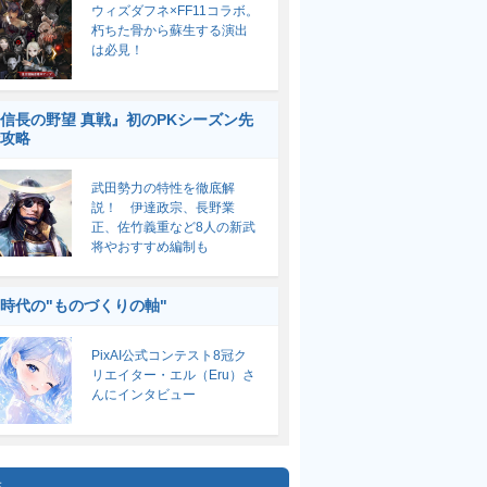
ウィズダフネ×FF11コラボ。
朽ちた骨から蘇生する演出
は必見！
信長の野望 真戦』初のPKシーズン先
攻略
武田勢力の特性を徹底解
説！ 伊達政宗、長野業
正、佐竹義重など8人の新武
将やおすすめ編制も
I時代の"ものづくりの軸"
PixAI公式コンテスト8冠ク
リエイター・エル（Eru）さ
んにインタビュー
集