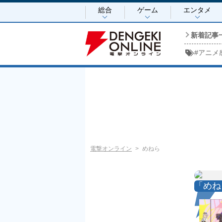
総合
ゲーム
エンタメ
新着記事
#
アニメ
電撃オンライン
めねら
「めね