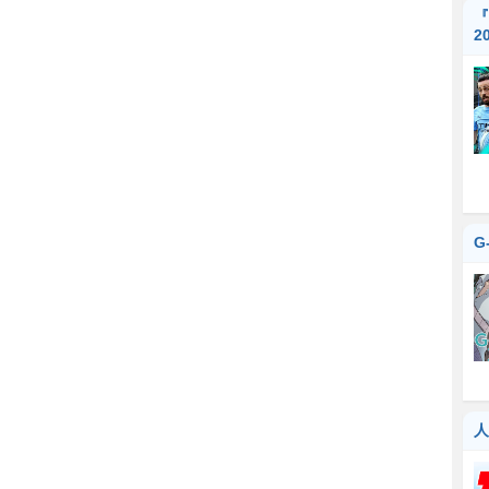
『
2
G
人