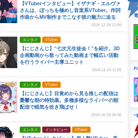
【VTuberインタビュー】イザナギ・エルヴァ
さんは、ぼっちを極めし音楽系VTuber。作詞
電
作曲からMV制作までこなす彼の魅力に迫る
2024-12-28 12:00
エンタメ
VTuber
【にじさんじ】“七次元生徒会！”を紹介。3D
企画動画から歌ってみた動画まで幅広い活動
を行うライバー主導ユニット
P
2024-11-24 11:50
エンタメ
VTuber
【にじさんじ】目覚めから見る推しの配信は
憂鬱な朝の特効薬。多種多様なライバーの朝
配信で眠気を吹き飛ばせ！
2024-10-25 06:00
“
エンタメ
インタビュー
VTuber