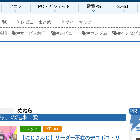
アニメ
PC・ガジェット
電撃PS
Switch
一覧
レビューまとめ
サイトマップ
感想
#
サービス終了
#
レビュー
#
ガンダム
#
インタビ
めねら
PR
ら」の記事一覧
逆
エンタメ
VTuber
【にじさんじ】リーダー不在のデコボコトリ