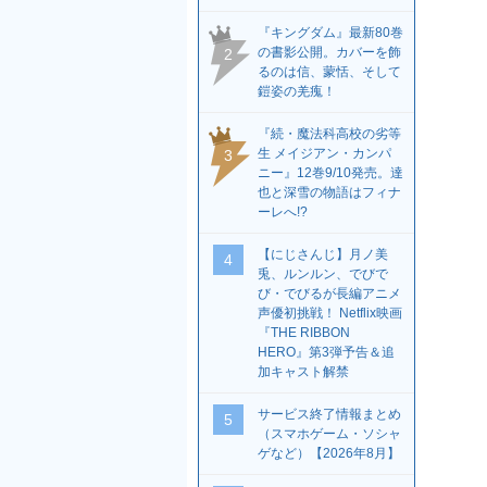
『キングダム』最新80巻
の書影公開。カバーを飾
2
るのは信、蒙恬、そして
鎧姿の羌瘣！
『続・魔法科高校の劣等
生 メイジアン・カンパ
3
ニー』12巻9/10発売。達
也と深雪の物語はフィナ
ーレへ!?
【にじさんじ】月ノ美
4
兎、ルンルン、でびで
び・でびるが長編アニメ
声優初挑戦！ Netflix映画
『THE RIBBON
HERO』第3弾予告＆追
加キャスト解禁
サービス終了情報まとめ
5
（スマホゲーム・ソシャ
ゲなど）【2026年8月】