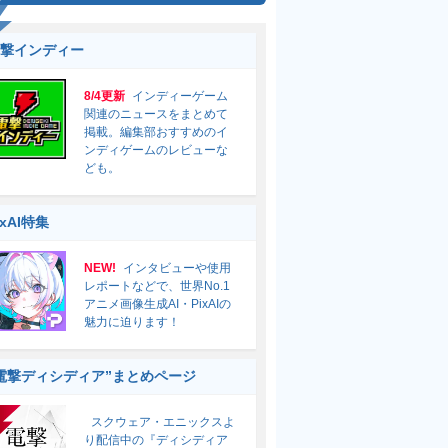
撃インディー
8/4更新
インディーゲーム
関連のニュースをまとめて
掲載。編集部おすすめのイ
ンディゲームのレビューな
ども。
ixAI特集
NEW!
インタビューや使用
レポートなどで、世界No.1
アニメ画像生成AI・PixAIの
魅力に迫ります！
電撃ディシディア”まとめページ
スクウェア・エニックスよ
り配信中の『ディシディア