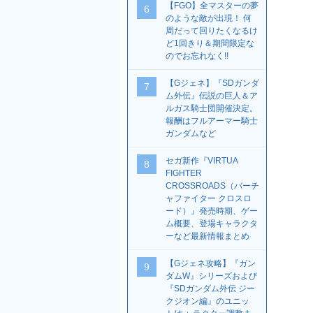
【FGO】全マスターの夢
6
のような敵が出現！ 何
周だって回りたくなるけ
ど1回きり＆期間限定な
のでお忘れなく!!
【Gジェネ】『SDガンダ
7
ム外伝』伝説の巨人＆ア
ルガス騎士団開催決定。
報酬はフルアーマー騎士
ガンダムなど
セガ新作『VIRTUA
8
FIGHTER
CROSSROADS（バーチ
ャファイター クロスロ
ード）』発売時期、ゲー
ム概要、登場キャラクタ
ーなど最新情報まとめ
【Gジェネ攻略】『ガン
9
ダムW』シリーズおよび
『SDガンダム外伝 ジー
クジオン編』のユニッ