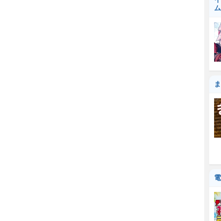
ム
ま
電