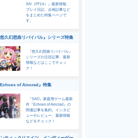
XIV（FF14）』最新情報、
プレイ日記、企画記事など
をまとめた特集ページで
す。
悠久幻想曲リバイバル』シリーズ特集
『悠久幻想曲リバイバル』
シリーズの注目記事、最新
情報などはここでチェッ
ク！
Echoes of Aincrad』特集
『SAO』家庭用ゲーム最新
作『Echoes of Aincrad』の
関連記事を集約。インタビ
ューやレビュー、最新情報
などをチェック！
ンティ・クリエイツ インディーゲー