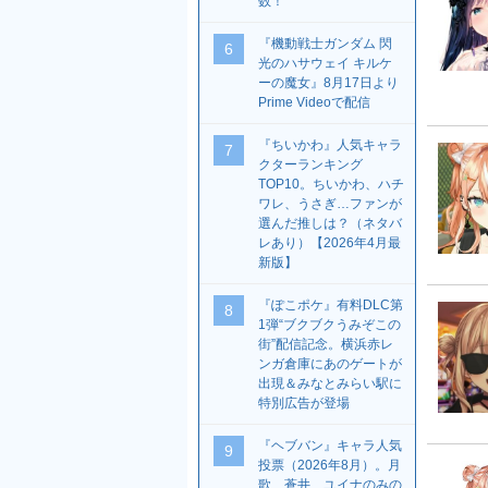
数！
『機動戦士ガンダム 閃
6
光のハサウェイ キルケ
ーの魔女』8月17日より
Prime Videoで配信
『ちいかわ』人気キャラ
7
クターランキング
TOP10。ちいかわ、ハチ
ワレ、うさぎ…ファンが
選んだ推しは？（ネタバ
レあり）【2026年4月最
新版】
『ぽこポケ』有料DLC第
8
1弾“ブクブクうみぞこの
街”配信記念。横浜赤レ
ンガ倉庫にあのゲートが
出現＆みなとみらい駅に
特別広告が登場
『ヘブバン』キャラ人気
9
投票（2026年8月）。月
歌、蒼井、ユイナのみの