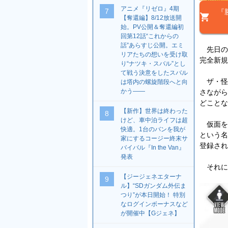
アニメ『リゼロ』4期
7
『
【奪還編】8/12放送開
始。PV公開＆奪還編初
回第12話“これからの
話”あらすじ公開。エミ
先日の
リアたちの想いを受け取
完全新規
り“ナツキ・スバル”とし
て戦う決意をしたスバル
ザ・怪
は塔内の螺旋階段へと向
かう――
さながら
どことな
【新作】世界は終わった
8
けど、車中泊ライフは超
仮面を
快適。1台のバンを我が
という名
家にするコージー終末サ
登録され
バイバル『In the Van』
発表
それによ
【ジージェネエターナ
9
ル】“SDガンダム外伝ま
つり”が本日開始！ 特別
なログインボーナスなど
が開催中【Gジェネ】