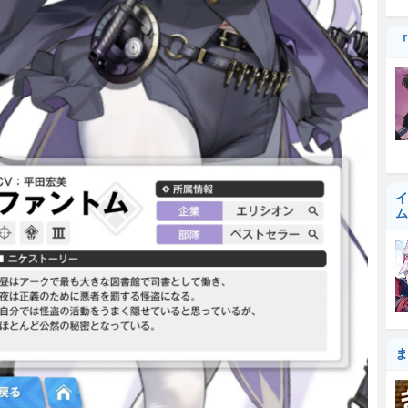
『
イ
ム
ま