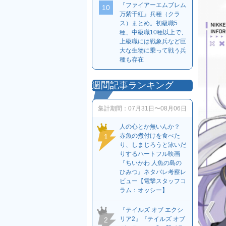
『ファイアーエムブレム
10
万紫千紅』兵種（クラ
ス）まとめ。初級職5
種、中級職10種以上で、
上級職には戦象兵など巨
大な生物に乗って戦う兵
種も存在
週間記事ランキング
集計期間：
07月31日〜08月06日
人の心とか無いんか？
赤魚の煮付けを食べた
1
り、しまじろうと泳いだ
りするハートフル映画
『ちいかわ 人魚の島の
ひみつ』ネタバレ考察レ
ビュー【電撃スタッフコ
ラム：オッシー】
『テイルズ オブ エクシ
リア2』『テイルズ オブ
2