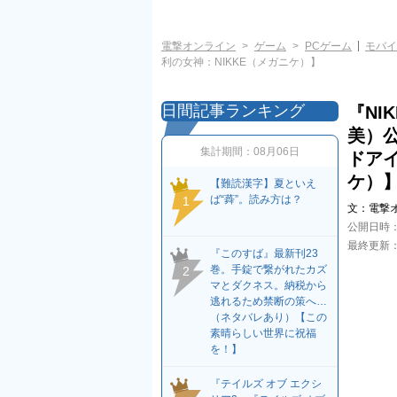
電撃オンライン
ゲーム
PCゲーム
モバイ
利の女神：NIKKE（メガニケ）】
日間記事ランキング
『NI
美）
集計期間：
08月06日
ドアイ
ケ）
【難読漢字】夏といえ
ば“蕣”。読み方は？
1
文：
電撃
公開日時
最終更新
『このすば』最新刊23
巻。手錠で繋がれたカズ
2
マとダクネス。納税から
逃れるため禁断の策へ…
（ネタバレあり）【この
素晴らしい世界に祝福
を！】
『テイルズ オブ エクシ