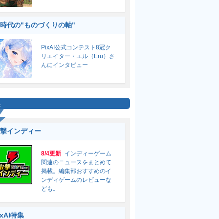
I時代の"ものづくりの軸"
PixAI公式コンテスト8冠ク
リエイター・エル（Eru）さ
んにインタビュー
集
撃インディー
8/4更新
インディーゲーム
関連のニュースをまとめて
掲載。編集部おすすめのイ
ンディゲームのレビューな
ども。
ixAI特集