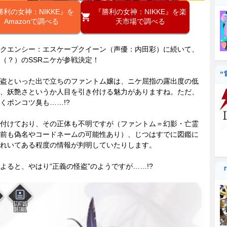
勝利の女神：NIKKE』を
『勝利の女神：NIKKE』を楽
Amazonで調べる
天市場で調べる
クエンシー：エスケープクイーン（声優：内田彩）に続いて、
（？）のSSRニケが参戦決定！
“
盗といった出で立ちのファントム嬢は、ニケ屈指の露出度の低
、妖艶さというか人目を引き付ける魅力がありますね。ただ、
くポンコツ臭も……!?
付けており、その正体も不明ですが（ファントム＝幻影・亡霊
前も偽名やコードネームの可能性あり）、じつはすでに図鑑に
れいてある程度の情報が判明していたりします。
ると、やはり“正義の怪盗”のようですが……!?
『