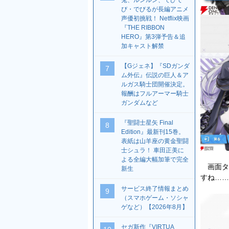
兎、ルンルン、でびで
び・でびるが長編アニメ
声優初挑戦！ Netflix映画
『THE RIBBON
HERO』第3弾予告＆追
加キャスト解禁
【Gジェネ】『SDガンダ
7
ム外伝』伝説の巨人＆ア
ルガス騎士団開催決定。
報酬はフルアーマー騎士
ガンダムなど
『聖闘士星矢 Final
8
Edition』最新刊15巻。
表紙は山羊座の黄金聖闘
士シュラ！ 車田正美に
よる全編大幅加筆で完全
画面タ
新生
すね……
サービス終了情報まとめ
9
（スマホゲーム・ソシャ
ゲなど）【2026年8月】
セガ新作『VIRTUA