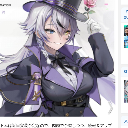
『
2
G
人
トムは近日実装予定なので、図鑑で予習しつつ、続報＆アップ