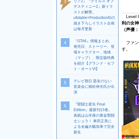
リア2』『テイルズ オブ
3
デスティニー2』新イラ
ストが解禁。
Level
ufotable×ProductionIGの
利の女神
描き下ろしイラスト企画
は毎月更新
（声優：
『GTA6』情報まとめ。
4
ファント
発売日、ストーリー、登
す。
場キャラクター、地域
（マップ）、限定版特典
を紹介【グランド・セフ
ト・オートVI】
テレビ朝日 題名のない
5
音楽会に植松伸夫氏が出
演
『聖闘士星矢 Final
6
Edition』最新刊15巻。
表紙は山羊座の黄金聖闘
士シュラ！ 車田正美に
よる全編大幅加筆で完全
新生