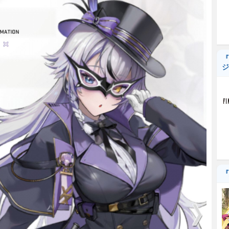
『
ジ
『