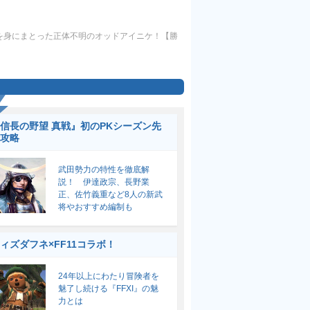
装を身にまとった正体不明のオッドアイニケ！【勝
信長の野望 真戦』初のPKシーズン先
攻略
武田勢力の特性を徹底解
説！ 伊達政宗、長野業
正、佐竹義重など8人の新武
将やおすすめ編制も
ィズダフネ×FF11コラボ！
24年以上にわたり冒険者を
魅了し続ける『FFXI』の魅
力とは