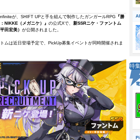
A
 Infiniteが、SHIFT UPと手を組んで制作したガンガールRPG
『勝
：NIKKE（メガニケ）』
の公式Xで、
新SSRニケ・ファントム
平田宏美）
が公開されました。
ムは近日登場予定で、PickUp募集イベントが同時開催されま
特
電
P