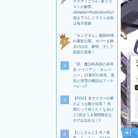
デスティニー2』新イラ
ストが解禁。
ufotable×ProductionIGの
描き下ろしイラスト企画
は毎月更新
『キングダム』最新80巻
の書影公開。カバーを飾
3
るのは信、蒙恬、そして
鎧姿の羌瘣！
『続・魔法科高校の劣等
4
生 メイジアン・カンパ
ニー』12巻9/10発売。達
也と深雪の物語はフィナ
ーレへ!?
【FGO】全マスターの夢
5
のような敵が出現！ 何
周だって回りたくなるけ
ど1回きり＆期間限定な
のでお忘れなく!!
【にじさんじ】月ノ美
6