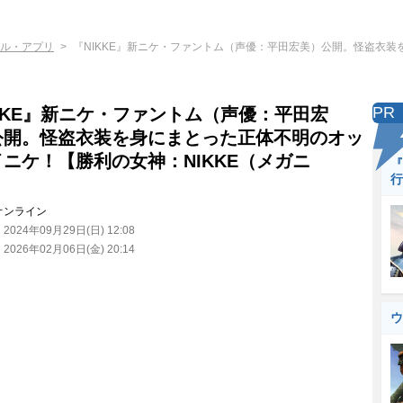
ル・アプリ
『NIKKE』新ニケ・ファントム（声優：平田宏美）公開。怪盗衣
PR
KKE』新ニケ・ファントム（声優：平田宏
公開。怪盗衣装を身にまとった正体不明のオッ
ニケ！【勝利の女神：NIKKE（メガニ
『
行
】
オンライン
：
2024年09月29日(日) 12:08
：
2026年02月06日(金) 20:14
ウ