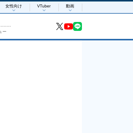
女性向け
VTuber
動画
ュー