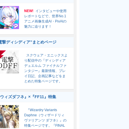
NEW!
インタビューや使用
レポートなどで、世界No.1
アニメ画像生成AI・PixAIの
魅力に迫ります！
電撃ディシディア”まとめページ
スクウェア・エニックスよ
り配信中の『ディシディア
デュエルム ファイナルファ
ンタジー』最新情報、プレ
イ日記、企画記事などをま
とめた特集ページです。
ウィズダフネ』×『FF11』特集
『Wizardry Variants
Daphne（ウィザードリィ
ヴァリアンツ ダフネ）』の
特集ページです。『FINAL