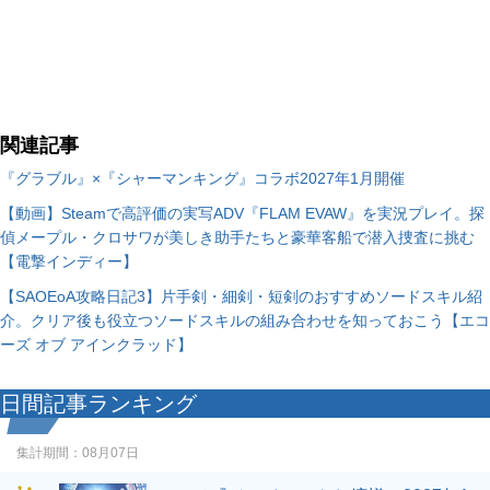
関連記事
『グラブル』×『シャーマンキング』コラボ2027年1月開催
【動画】Steamで高評価の実写ADV『FLAM EVAW』を実況プレイ。探
偵メープル・クロサワが美しき助手たちと豪華客船で潜入捜査に挑む
【電撃インディー】
【SAOEoA攻略日記3】片手剣・細剣・短剣のおすすめソードスキル紹
介。クリア後も役立つソードスキルの組み合わせを知っておこう【エコ
ーズ オブ アインクラッド】
日間記事ランキング
集計期間：
08月07日