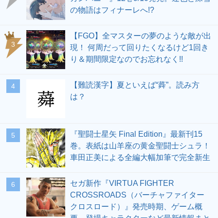
の物語はフィナーレへ!?
【FGO】全マスターの夢のような敵が出
3
現！ 何周だって回りたくなるけど1回き
り＆期間限定なのでお忘れなく!!
【難読漢字】夏といえば“蕣”。読み方
4
は？
『聖闘士星矢 Final Edition』最新刊15
5
巻。表紙は山羊座の黄金聖闘士シュラ！
車田正美による全編大幅加筆で完全新生
セガ新作『VIRTUA FIGHTER
6
CROSSROADS（バーチャファイター
クロスロード）』発売時期、ゲーム概