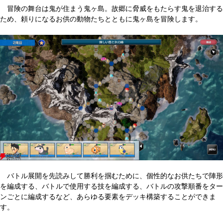
冒険の舞台は鬼が住まう鬼ヶ島。故郷に脅威をもたらす鬼を退治する
ため、頼りになるお供の動物たちとともに鬼ヶ島を冒険します。
バトル展開を先読みして勝利を掴むために、個性的なお供たちで陣形
を編成する、バトルで使用する技を編成する、バトルの攻撃順番をター
ンごとに編成するなど、あらゆる要素をデッキ構築することができま
す。