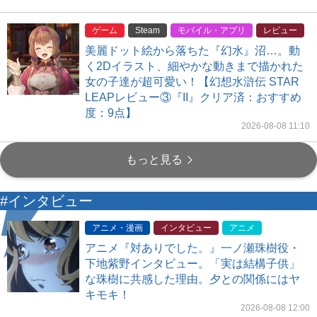
ゲーム
Steam
モバイル・アプリ
レビュー
美麗ドット絵から落ちた『幻水』沼…。動
く2Dイラスト、細やかな動きまで描かれた
女の子達が超可愛い！【幻想水滸伝 STAR
LEAPレビュー③『II』クリア済：おすすめ
度：9点】
2026-08-08 11:10
もっと見る
#インタビュー
アニメ・漫画
インタビュー
アニメ
アニメ『対ありでした。』一ノ瀬珠樹役・
下地紫野インタビュー。「実は結構子供」
な珠樹に共感した理由。夕との関係にはヤ
キモキ！
2026-08-08 12:00