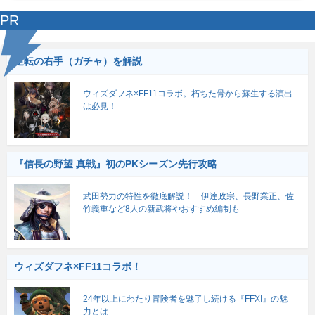
PR
逆転の右手（ガチャ）を解説
ウィズダフネ×FF11コラボ。朽ちた骨から蘇生する演出
は必見！
『信長の野望 真戦』初のPKシーズン先行攻略
武田勢力の特性を徹底解説！ 伊達政宗、長野業正、佐
竹義重など8人の新武将やおすすめ編制も
ウィズダフネ×FF11コラボ！
24年以上にわたり冒険者を魅了し続ける『FFXI』の魅
力とは