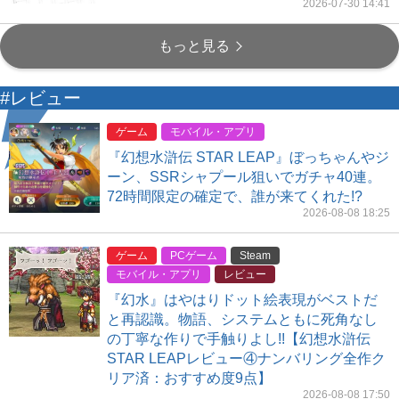
2026-07-30 14:41
もっと見る
#レビュー
ゲーム
モバイル・アプリ
『幻想水滸伝 STAR LEAP』ぼっちゃんやジ
ーン、SSRシャプール狙いでガチャ40連。
72時間限定の確定で、誰が来てくれた!?
2026-08-08 18:25
ゲーム
PCゲーム
Steam
モバイル・アプリ
レビュー
『幻水』はやはりドット絵表現がベストだ
と再認識。物語、システムともに死角なし
の丁寧な作りで手触りよし!!【幻想水滸伝
STAR LEAPレビュー④ナンバリング全作ク
リア済：おすすめ度9点】
2026-08-08 17:50