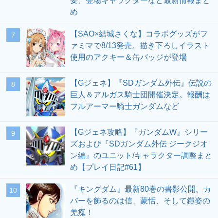
要、登場キャラクターなど最新情報まと
め
【SAO×結城さくな】コラボグッズがフ
7
ァミマで8/13発売。描き下ろしイラスト
使用のアクキー＆缶バッジが登場
【Gジェネ】『SDガンダム外伝』伝説の
8
巨人＆アルガス騎士団開催決定。報酬は
フルアーマー騎士ガンダムなど
【Gジェネ攻略】『ガンダムW』シリー
9
ズおよび『SDガンダム外伝 ジークジオ
ン編』のユニット/キャラクター調整まと
め【プレイ日記#61】
『キングダム』最新80巻の書影公開。カ
10
バーを飾るのは信、蒙恬、そして鎧姿の
羌瘣！