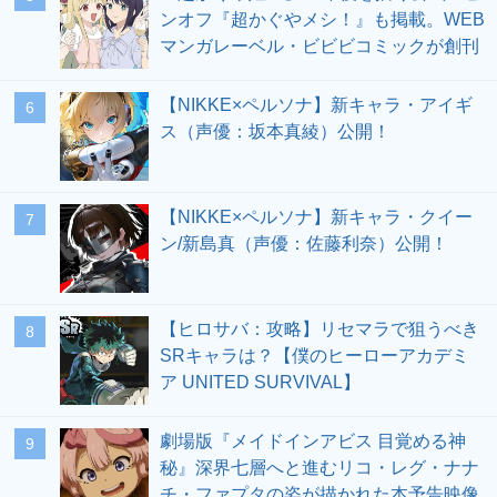
ンオフ『超かぐやメシ！』も掲載。WEB
マンガレーベル・ビビビコミックが創刊
【NIKKE×ペルソナ】新キャラ・アイギ
6
ス（声優：坂本真綾）公開！
【NIKKE×ペルソナ】新キャラ・クイー
7
ン/新島真（声優：佐藤利奈）公開！
【ヒロサバ：攻略】リセマラで狙うべき
8
SRキャラは？【僕のヒーローアカデミ
ア UNITED SURVIVAL】
劇場版『メイドインアビス 目覚める神
9
秘』深界七層へと進むリコ・レグ・ナナ
チ・ファプタの姿が描かれた本予告映像