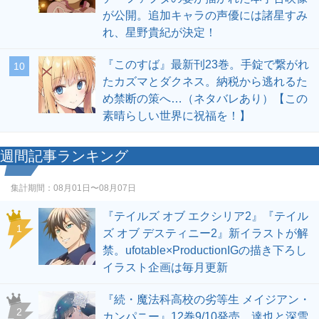
が公開。追加キャラの声優には諸星すみ
れ、星野貴紀が決定！
『このすば』最新刊23巻。手錠で繋がれ
10
たカズマとダクネス。納税から逃れるた
め禁断の策へ…（ネタバレあり）【この
素晴らしい世界に祝福を！】
週間記事ランキング
集計期間：
08月01日〜08月07日
『テイルズ オブ エクシリア2』『テイル
1
ズ オブ デスティニー2』新イラストが解
禁。ufotable×ProductionIGの描き下ろし
イラスト企画は毎月更新
『続・魔法科高校の劣等生 メイジアン・
2
カンパニー』12巻9/10発売。達也と深雪