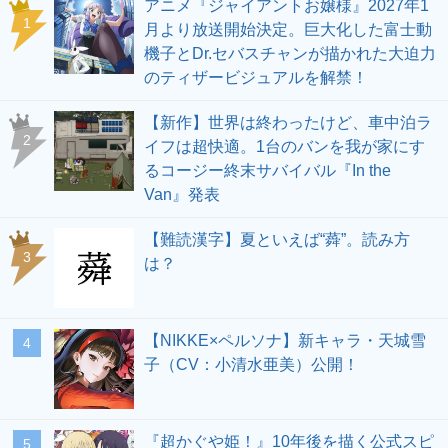
アニメ『ジャイアントお嬢様』2027年1
1
月より放送開始決定。巨大化した富士動
機子とDr.セバスチャンが描かれた大迫力
のティザービジュアルを解禁！
【新作】世界は終わったけど、車中泊ラ
2
イフは超快適。1台のバンを我が家にす
るコージー終末サバイバル『In the
Van』発表
【難読漢字】夏といえば“蕣”。読み方
3
は？
【NIKKE×ペルソナ】新キャラ・天城雪
4
子（CV：小清水亜美）公開！
『超かぐや姫！』10年後を描く公式スピ
5