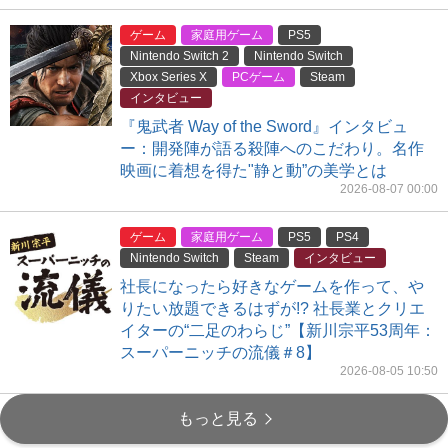
ゲーム
家庭用ゲーム
PS5
Nintendo Switch 2
Nintendo Switch
Xbox Series X
PCゲーム
Steam
インタビュー
『鬼武者 Way of the Sword』インタビュ
ー：開発陣が語る殺陣へのこだわり。名作
映画に着想を得た"静と動”の美学とは
2026-08-07 00:00
ゲーム
家庭用ゲーム
PS5
PS4
Nintendo Switch
Steam
インタビュー
社長になったら好きなゲームを作って、や
りたい放題できるはずが!? 社長業とクリエ
イターの“二足のわらじ”【新川宗平53周年：
スーパーニッチの流儀＃8】
2026-08-05 10:50
もっと見る