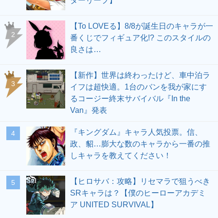
ターリープ】
【To LOVEる】8/8が誕生日のキャラが一
2
番くじでフィギュア化!? このスタイルの
良さは…
【新作】世界は終わったけど、車中泊ラ
3
イフは超快適。1台のバンを我が家にす
るコージー終末サバイバル『In the
Van』発表
『キングダム』キャラ人気投票。信、
4
政、貂…膨大な数のキャラから一番の推
しキャラを教えてください！
【ヒロサバ：攻略】リセマラで狙うべき
5
SRキャラは？【僕のヒーローアカデミ
ア UNITED SURVIVAL】