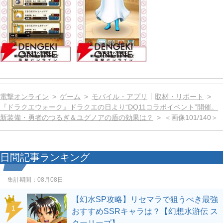
電撃オンライン
ゲーム
モバイル・アプリ
取材・リポート
『ドラクエウォーク』ドラクエの日より“DQ11コラボイベント”開催。
新装備・勇者のつるぎ＆ユグノアの盾の効果は？
＜画像101/140＞
日間記事ランキング
集計期間：
08月08日
【幻水SP攻略】リセマラで狙うべき最強
1
おすすめSSRキャラは？【幻想水滸伝 ス