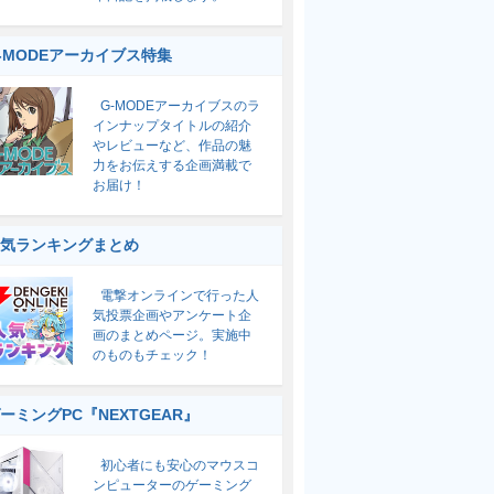
-MODEアーカイブス特集
G-MODEアーカイブスのラ
インナップタイトルの紹介
やレビューなど、作品の魅
力をお伝えする企画満載で
お届け！
気ランキングまとめ
電撃オンラインで行った人
気投票企画やアンケート企
画のまとめページ。実施中
のものもチェック！
ーミングPC『NEXTGEAR』
初心者にも安心のマウスコ
ンピューターのゲーミング