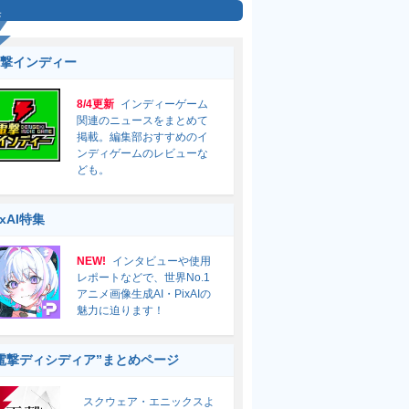
集
撃インディー
8/4更新
インディーゲーム
関連のニュースをまとめて
掲載。編集部おすすめのイ
ンディゲームのレビューな
ども。
ixAI特集
NEW!
インタビューや使用
レポートなどで、世界No.1
アニメ画像生成AI・PixAIの
魅力に迫ります！
電撃ディシディア”まとめページ
スクウェア・エニックスよ