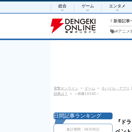
総合
ゲーム
エンタメ
新着記事
#
アニメ
電撃オンライン
ゲーム
モバイル・アプリ
効果は？
＜画像13/140＞
日間記事ランキング
『ドラ
集計期間：
08月06日
ベント