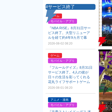
#サービス終了
ゲーム
モバイル・アプリ
『NBA RISE』8月31日サー
ビス終了。大型リニューア
ルを経て約4年9カ月で幕
2026-08-02 08:20
ゲーム
モバイル・アプリ
『フルールデイズ』8月31日
サービス終了。4人の彼が
日々の生活を彩ってくれる
花丸ライフサポートゲーム
2026-08-01 08:20
アニメ・漫画
モバイル・アプリ
『文豪ストレイドッグス 迷