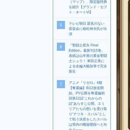
（マップ）、限定版特典
を紹介【グランド・セフ
ト・オートVI】
テレビ朝日 題名のない
5
音楽会に植松伸夫氏が出
演
『聖闘士星矢 Final
6
Edition』最新刊15巻。
表紙は山羊座の黄金聖闘
士シュラ！ 車田正美に
よる全編大幅加筆で完全
新生
アニメ『リゼロ』4期
7
【奪還編】8/12放送開
始。PV公開＆奪還編初
回第12話“これからの
話”あらすじ公開。エミ
リアたちの想いを受け取
り“ナツキ・スバル”とし
て戦う決意をしたスバル
は塔内の螺旋階段へと向
かう――