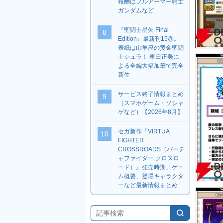
報酬はフルアーマー騎士
ガンダムなど
『聖闘士星矢 Final
8
Edition』最新刊15巻。
表紙は山羊座の黄金聖闘
士シュラ！ 車田正美に
よる全編大幅加筆で完全
新生
サービス終了情報まとめ
9
（スマホゲーム・ソシャ
ゲなど）【2026年8月】
セガ新作『VIRTUA
10
FIGHTER
CROSSROADS（バーチ
ャファイター クロスロ
ード）』発売時期、ゲー
ム概要、登場キャラクタ
ーなど最新情報まとめ