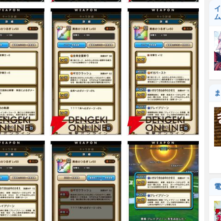
イ
ム
ま
電