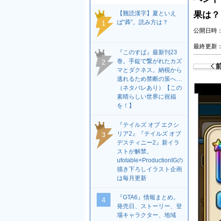
【難読漢字】夏といえ
果は？
ば“蕣”。読み方は？
1
公開日時：2
最終更新：2
『このすば』最新刊23
巻。手錠で繋がれたカズ
2
マとダクネス。納税から
逃れるため禁断の策へ…
（ネタバレあり）【この
素晴らしい世界に祝福
を！】
『テイルズ オブ エクシ
リア2』『テイルズ オブ
3
デスティニー2』新イラ
ストが解禁。
ufotable×ProductionIGの
描き下ろしイラスト企画
は毎月更新
『GTA6』情報まとめ。
4
発売日、ストーリー、登
場キャラクター、地域