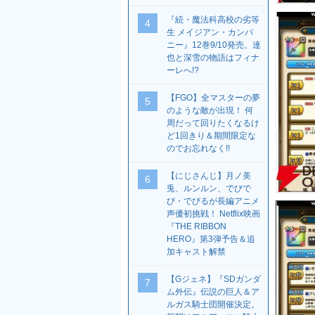
『続・魔法科高校の劣等
4
生 メイジアン・カンパ
ニー』12巻9/10発売。達
也と深雪の物語はフィナ
ーレへ!?
【FGO】全マスターの夢
5
のような敵が出現！ 何
周だって回りたくなるけ
ど1回きり＆期間限定な
のでお忘れなく!!
【にじさんじ】月ノ美
6
兎、ルンルン、でびで
び・でびるが長編アニメ
声優初挑戦！ Netflix映画
『THE RIBBON
HERO』第3弾予告＆追
加キャスト解禁
【Gジェネ】『SDガンダ
7
ム外伝』伝説の巨人＆ア
ルガス騎士団開催決定。