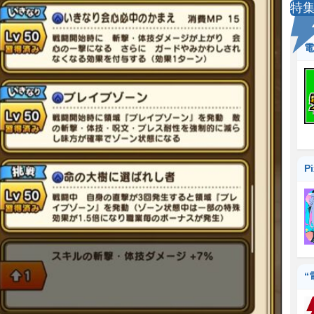
特
電
P
“