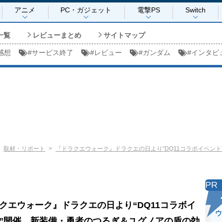
アニメ
PC・ガジェット
電撃PS
Switch
一覧
レビューまとめ
サイトマップ
感想
#
サービス終了
#
レビュー
#
ガンダム
#
インタビ
取材・リポート
『ドラクエウォーク』ドラクエの日より“DQ11コラボイベン
PR
クエウォーク』ドラクエの日より“DQ11コラボイ
ウ
”開催。新装備・勇者のつるぎ＆ユグノアの盾の効