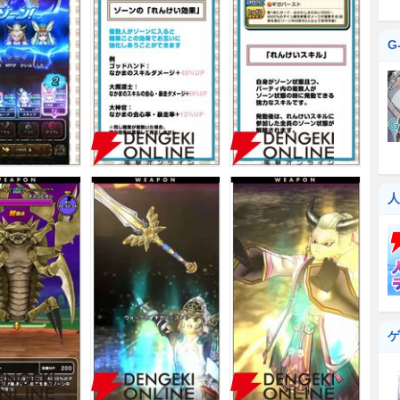
G
人
ゲ