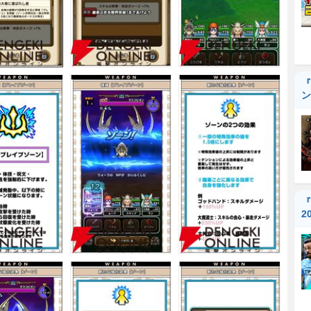
『
ン
『
2