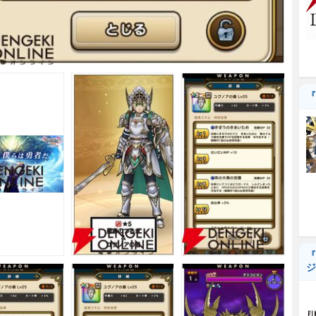
『
『
ジ