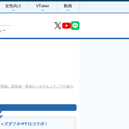
女性向け
VTuber
動画
ュー
ト”開催。新装備・勇者のつるぎ＆ユグノアの盾の
ィズダフネ×FF11コラボ！