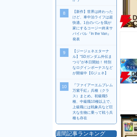
【新作】世界は終わった
8
けど、車中泊ライフは超
快適。1台のバンを我が
家にするコージー終末サ
バイバル『In the Van』
発表
【ジージェネエターナ
9
ル】“SDガンダム外伝ま
つり”が本日開始！ 特別
なログインボーナスなど
が開催中【Gジェネ】
『ファイアーエムブレム
10
万紫千紅』兵種（クラ
ス）まとめ。初級職5
種、中級職10種以上で、
上級職には戦象兵など巨
大な生物に乗って戦う兵
種も存在
週間記事ランキング