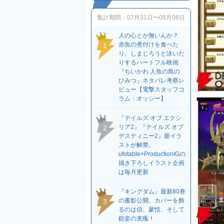
集計期間：
07月31日〜08月06日
人の心とか無いんか？
赤魚の煮付けを食べた
1
り、しまじろうと泳いだ
りするハートフル映画
『ちいかわ 人魚の島の
ひみつ』ネタバレ考察レ
ビュー【電撃スタッフコ
ラム：オッシー】
『テイルズ オブ エクシ
リア2』『テイルズ オブ
2
デスティニー2』新イラ
ストが解禁。
ufotable×ProductionIGの
描き下ろしイラスト企画
は毎月更新
『キングダム』最新80巻
の書影公開。カバーを飾
3
るのは信、蒙恬、そして
鎧姿の羌瘣！