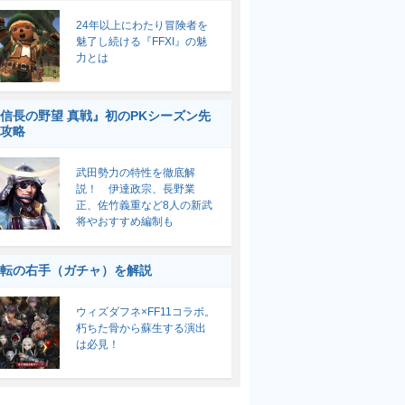
24年以上にわたり冒険者を
魅了し続ける『FFXI』の魅
力とは
信長の野望 真戦』初のPKシーズン先
攻略
武田勢力の特性を徹底解
説！ 伊達政宗、長野業
正、佐竹義重など8人の新武
将やおすすめ編制も
転の右手（ガチャ）を解説
ウィズダフネ×FF11コラボ。
朽ちた骨から蘇生する演出
は必見！