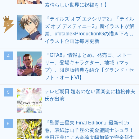
『このすば』最新刊23巻。手錠で繋がれ
2
たカズマとダクネス。納税から逃れるた
め禁断の策へ…（ネタバレあり）【この
素晴らしい世界に祝福を！】
『テイルズ オブ エクシリア2』『テイル
3
ズ オブ デスティニー2』新イラストが解
禁。ufotable×ProductionIGの描き下ろし
イラスト企画は毎月更新
『GTA6』情報まとめ。発売日、ストー
4
リー、登場キャラクター、地域（マッ
プ）、限定版特典を紹介【グランド・セ
フト・オートVI】
テレビ朝日 題名のない音楽会に植松伸夫
5
氏が出演