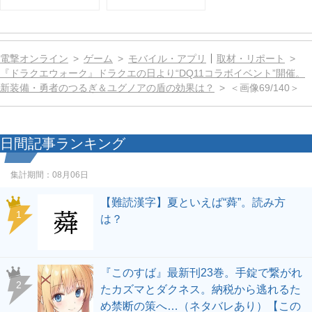
電撃オンライン
ゲーム
モバイル・アプリ
取材・リポート
『ドラクエウォーク』ドラクエの日より“DQ11コラボイベント”開催。
新装備・勇者のつるぎ＆ユグノアの盾の効果は？
＜画像69/140＞
日間記事ランキング
集計期間：
08月06日
【難読漢字】夏といえば“蕣”。読み方
1
は？