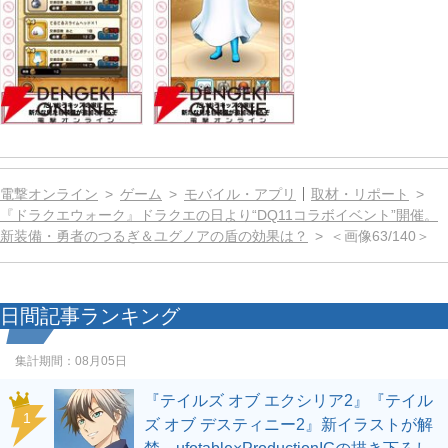
電撃オンライン
ゲーム
モバイル・アプリ
取材・リポート
『ドラクエウォーク』ドラクエの日より“DQ11コラボイベント”開催。
新装備・勇者のつるぎ＆ユグノアの盾の効果は？
＜画像63/140＞
日間記事ランキング
集計期間：
08月05日
『テイルズ オブ エクシリア2』『テイル
1
ズ オブ デスティニー2』新イラストが解