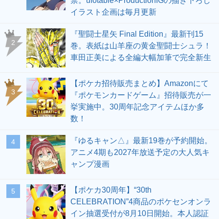
禁。ufotable×ProductionIGの描き下ろし
イラスト企画は毎月更新
『聖闘士星矢 Final Edition』最新刊15
2
巻。表紙は山羊座の黄金聖闘士シュラ！
車田正美による全編大幅加筆で完全新生
【ポケカ招待販売まとめ】Amazonにて
3
『ポケモンカードゲーム』招待販売が一
挙実施中。30周年記念アイテムほか多
数！
『ゆるキャン△』最新19巻が予約開始。
4
アニメ4期も2027年放送予定の大人気キ
ャンプ漫画
【ポケカ30周年】“30th
5
CELEBRATION”4商品のポケセンオンラ
イン抽選受付が8月10日開始。本人認証