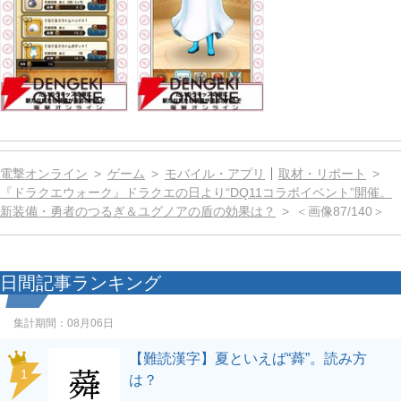
電撃オンライン
ゲーム
モバイル・アプリ
取材・リポート
『ドラクエウォーク』ドラクエの日より“DQ11コラボイベント”開催。
新装備・勇者のつるぎ＆ユグノアの盾の効果は？
＜画像87/140＞
日間記事ランキング
集計期間：
08月06日
【難読漢字】夏といえば“蕣”。読み方
1
は？