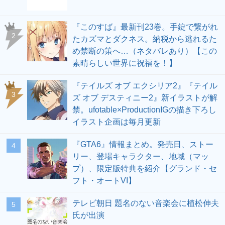
『このすば』最新刊23巻。手錠で繋がれ
2
たカズマとダクネス。納税から逃れるた
め禁断の策へ…（ネタバレあり）【この
素晴らしい世界に祝福を！】
『テイルズ オブ エクシリア2』『テイル
3
ズ オブ デスティニー2』新イラストが解
禁。ufotable×ProductionIGの描き下ろし
イラスト企画は毎月更新
『GTA6』情報まとめ。発売日、ストー
4
リー、登場キャラクター、地域（マッ
プ）、限定版特典を紹介【グランド・セ
フト・オートVI】
テレビ朝日 題名のない音楽会に植松伸夫
5
氏が出演