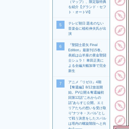
（マップ）、限定版特典
を紹介【グランド・セフ
ト・オートVI】
テレビ朝日 題名のない
5
音楽会に植松伸夫氏が出
演
『聖闘士星矢 Final
6
Edition』最新刊15巻。
表紙は山羊座の黄金聖闘
士シュラ！ 車田正美に
よる全編大幅加筆で完全
新生
アニメ『リゼロ』4期
7
【奪還編】8/12放送開
始。PV公開＆奪還編初
回第12話“これからの
話”あらすじ公開。エミ
リアたちの想いを受け取
り“ナツキ・スバル”とし
て戦う決意をしたスバル
は塔内の螺旋階段へと向
かう――