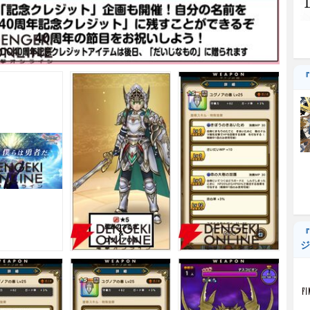
『
『
ジ