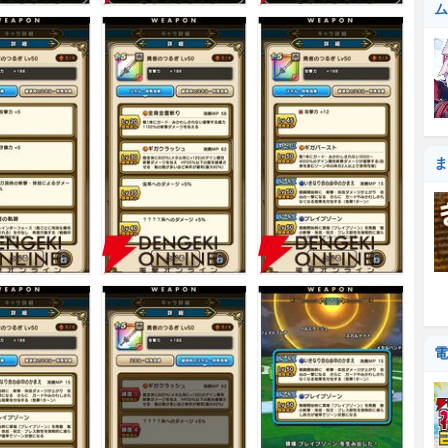
ム
ま
電