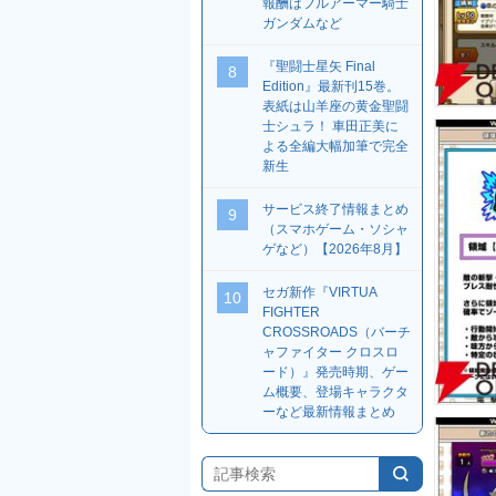
報酬はフルアーマー騎士
ガンダムなど
『聖闘士星矢 Final
8
Edition』最新刊15巻。
表紙は山羊座の黄金聖闘
士シュラ！ 車田正美に
よる全編大幅加筆で完全
新生
サービス終了情報まとめ
9
（スマホゲーム・ソシャ
ゲなど）【2026年8月】
セガ新作『VIRTUA
10
FIGHTER
CROSSROADS（バーチ
ャファイター クロスロ
ード）』発売時期、ゲー
ム概要、登場キャラクタ
ーなど最新情報まとめ