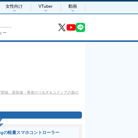
女性向け
VTuber
動画
ュー
ト”開催。新装備・勇者のつるぎ＆ユグノアの盾の
6gの軽量スマホコントローラー