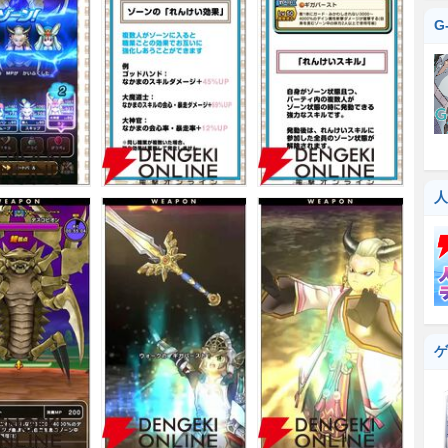
G
人
ゲ