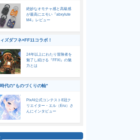
絶妙なオモチャ感と高級感
が最高にエモい『abxylute
M4』レビュー
ィズダフネ×FF11コラボ！
24年以上にわたり冒険者を
魅了し続ける『FFXI』の魅
力とは
I時代の"ものづくりの軸"
PixAI公式コンテスト8冠ク
リエイター・エル（Eru）さ
んにインタビュー
集