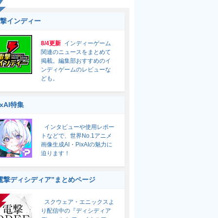
撃インディー
8/4更新
インディーゲーム
関連のニュースをまとめて
掲載。編集部おすすめのイ
ンディゲームのレビューな
ども。
ixAI特集
インタビューや使用レポー
トなどで、世界No.1アニメ
画像生成AI・PixAIの魅力に
迫ります！
電撃ディシディア”まとめページ
スクウェア・エニックスよ
り配信中の『ディシディア