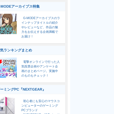
-MODEアーカイブス特集
G-MODEアーカイブスのラ
インナップタイトルの紹介
やレビューなど、作品の魅
力をお伝えする企画満載で
お届け！
気ランキングまとめ
電撃オンラインで行った人
気投票企画やアンケート企
画のまとめページ。実施中
のものもチェック！
ーミングPC『NEXTGEAR』
初心者にも安心のマウスコ
ンピューターのゲーミング
PCブランド