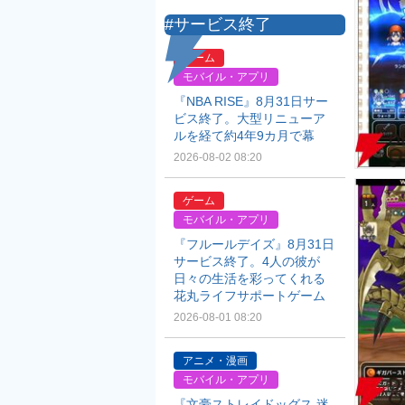
#サービス終了
ゲーム
モバイル・アプリ
『NBA RISE』8月31日サー
ビス終了。大型リニューア
ルを経て約4年9カ月で幕
2026-08-02 08:20
ゲーム
モバイル・アプリ
『フルールデイズ』8月31日
サービス終了。4人の彼が
日々の生活を彩ってくれる
花丸ライフサポートゲーム
2026-08-01 08:20
アニメ・漫画
モバイル・アプリ
『文豪ストレイドッグス 迷