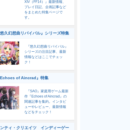
XIV（FF14）』最新情報、
プレイ日記、企画記事など
をまとめた特集ページで
す。
悠久幻想曲リバイバル』シリーズ特集
『悠久幻想曲リバイバル』
シリーズの注目記事、最新
情報などはここでチェッ
ク！
Echoes of Aincrad』特集
『SAO』家庭用ゲーム最新
作『Echoes of Aincrad』の
関連記事を集約。インタビ
ューやレビュー、最新情報
などをチェック！
ンティ・クリエイツ インディーゲー