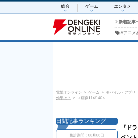
総合
ゲーム
エンタメ
新着記事
#
アニメ
電撃オンライン
ゲーム
モバイル・アプリ
効果は？
＜画像114/140＞
日間記事ランキング
『ドラ
集計期間：
08月06日
ベント