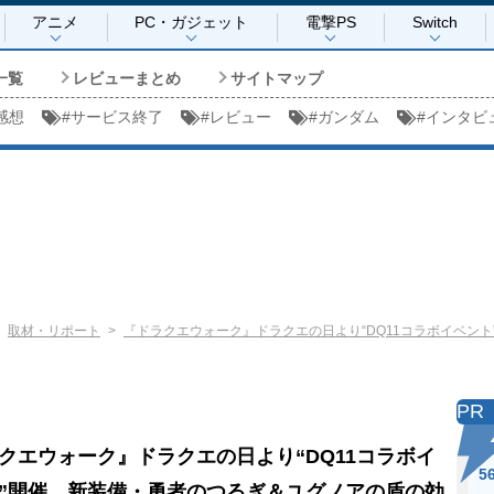
アニメ
PC・ガジェット
電撃PS
Switch
一覧
レビューまとめ
サイトマップ
感想
#
サービス終了
#
レビュー
#
ガンダム
#
インタビ
取材・リポート
『ドラクエウォーク』ドラクエの日より“DQ11コラボイベン
PR
クエウォーク』ドラクエの日より“DQ11コラボイ
5
”開催。新装備・勇者のつるぎ＆ユグノアの盾の効