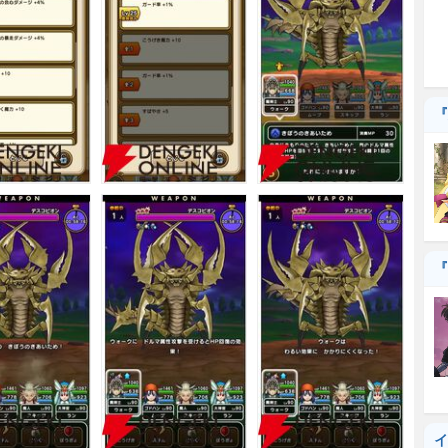
『
『
イ