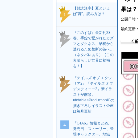
【難読漢字】夏といえ
果は？
ば“蕣”。読み方は？
1
公開日時：2
最終更新：2
『このすば』最新刊23
巻。手錠で繋がれたカズ
2
マとダクネス。納税から
逃れるため禁断の策へ…
（ネタバレあり）【この
素晴らしい世界に祝福
を！】
『テイルズ オブ エクシ
リア2』『テイルズ オブ
3
デスティニー2』新イラ
ストが解禁。
ufotable×ProductionIGの
描き下ろしイラスト企画
は毎月更新
『GTA6』情報まとめ。
4
発売日、ストーリー、登
場キャラクター、地域