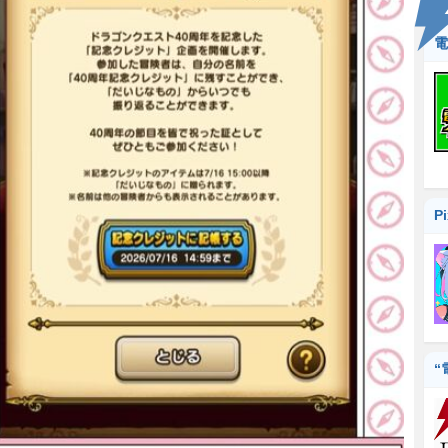
電
P
“