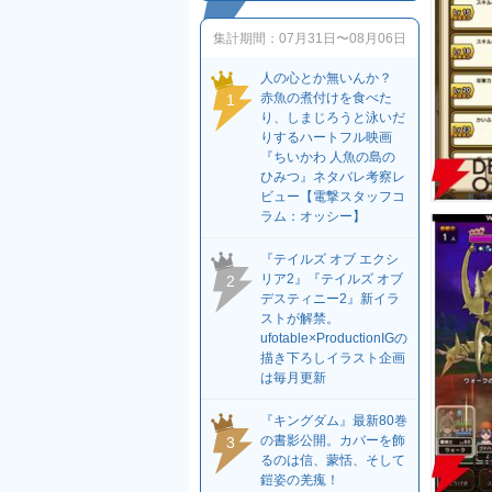
集計期間：
07月31日〜08月06日
人の心とか無いんか？
赤魚の煮付けを食べた
1
り、しまじろうと泳いだ
りするハートフル映画
『ちいかわ 人魚の島の
ひみつ』ネタバレ考察レ
ビュー【電撃スタッフコ
ラム：オッシー】
『テイルズ オブ エクシ
リア2』『テイルズ オブ
2
デスティニー2』新イラ
ストが解禁。
ufotable×ProductionIGの
描き下ろしイラスト企画
は毎月更新
『キングダム』最新80巻
の書影公開。カバーを飾
3
るのは信、蒙恬、そして
鎧姿の羌瘣！