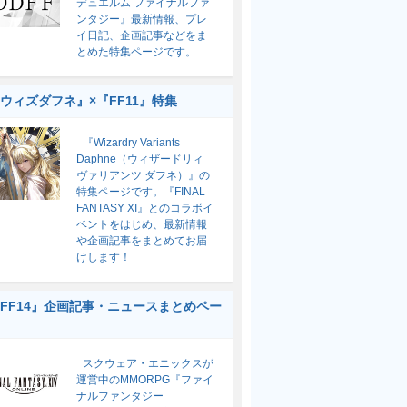
デュエルム ファイナルファ
ンタジー』最新情報、プレ
イ日記、企画記事などをま
とめた特集ページです。
ウィズダフネ』×『FF11』特集
『Wizardry Variants
Daphne（ウィザードリィ
ヴァリアンツ ダフネ）』の
特集ページです。『FINAL
FANTASY XI』とのコラボイ
ベントをはじめ、最新情報
や企画記事をまとめてお届
けします！
FF14』企画記事・ニュースまとめペー
スクウェア・エニックスが
運営中のMMORPG『ファイ
ナルファンタジー