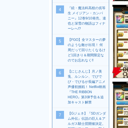
『続・魔法科高校の劣等
4
生 メイジアン・カンパ
ニー』12巻9/10発売。達
也と深雪の物語はフィナ
ーレへ!?
【FGO】全マスターの夢
5
のような敵が出現！ 何
周だって回りたくなるけ
ど1回きり＆期間限定な
のでお忘れなく!!
【にじさんじ】月ノ美
6
兎、ルンルン、でびで
び・でびるが長編アニメ
声優初挑戦！ Netflix映画
『THE RIBBON
HERO』第3弾予告＆追
加キャスト解禁
【Gジェネ】『SDガンダ
7
ム外伝』伝説の巨人＆ア
ルガス騎士団開催決定。