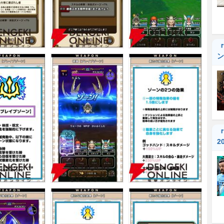
『
ン
『
2