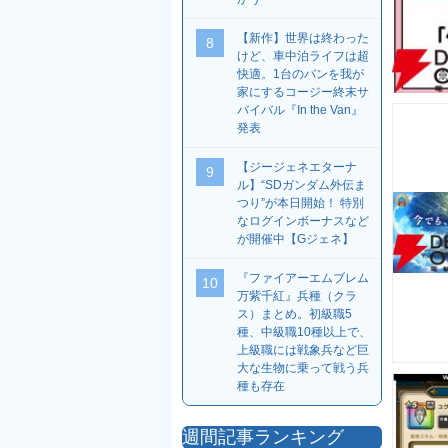
【新作】世界は終わった
8
けど、車中泊ライフは超
快適。1台のバンを我が
家にするコージー終末サ
バイバル『In the Van』
発表
【ジージェネエターナ
9
ル】“SDガンダム外伝ま
つり”が本日開始！ 特別
なログインボーナスなど
が開催中【Gジェネ】
『ファイアーエムブレム
10
万紫千紅』兵種（クラ
ス）まとめ。初級職5
種、中級職10種以上で、
上級職には戦象兵など巨
大な生物に乗って戦う兵
種も存在
週間記事ランキング