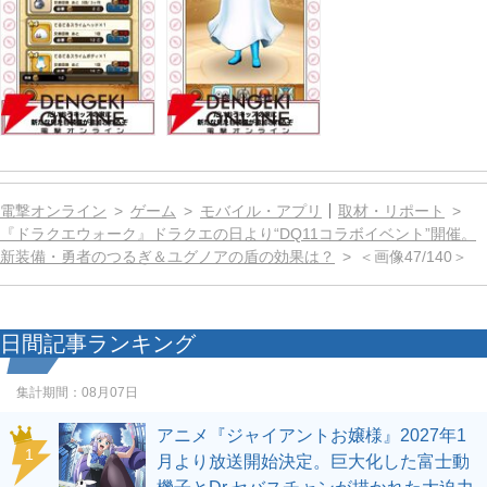
電撃オンライン
ゲーム
モバイル・アプリ
取材・リポート
『ドラクエウォーク』ドラクエの日より“DQ11コラボイベント”開催。
新装備・勇者のつるぎ＆ユグノアの盾の効果は？
＜画像47/140＞
日間記事ランキング
集計期間：
08月07日
アニメ『ジャイアントお嬢様』2027年1
1
月より放送開始決定。巨大化した富士動