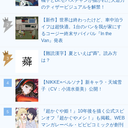
機子とDr.セバスチャンが描かれた大迫力
のティザービジュアルを解禁！
【新作】世界は終わったけど、車中泊ラ
2
イフは超快適。1台のバンを我が家にす
るコージー終末サバイバル『In the
Van』発表
【難読漢字】夏といえば“蕣”。読み方
3
は？
【NIKKE×ペルソナ】新キャラ・天城雪
4
子（CV：小清水亜美）公開！
『超かぐや姫！』10年後を描く公式スピ
5
ンオフ『超かぐやメシ！』も掲載。WEB
マンガレーベル・ビビビコミックが創刊