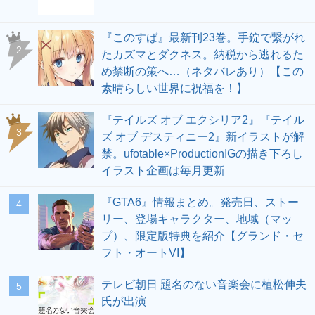
『このすば』最新刊23巻。手錠で繋がれ
2
たカズマとダクネス。納税から逃れるた
め禁断の策へ…（ネタバレあり）【この
素晴らしい世界に祝福を！】
『テイルズ オブ エクシリア2』『テイル
3
ズ オブ デスティニー2』新イラストが解
禁。ufotable×ProductionIGの描き下ろし
イラスト企画は毎月更新
『GTA6』情報まとめ。発売日、ストー
4
リー、登場キャラクター、地域（マッ
プ）、限定版特典を紹介【グランド・セ
フト・オートVI】
テレビ朝日 題名のない音楽会に植松伸夫
5
氏が出演