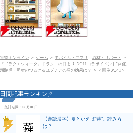
電撃オンライン
ゲーム
モバイル・アプリ
取材・リポート
『ドラクエウォーク』ドラクエの日より“DQ11コラボイベント”開催。
新装備・勇者のつるぎ＆ユグノアの盾の効果は？
＜画像3/140＞
日間記事ランキング
集計期間：
08月06日
【難読漢字】夏といえば“蕣”。読み方
1
は？