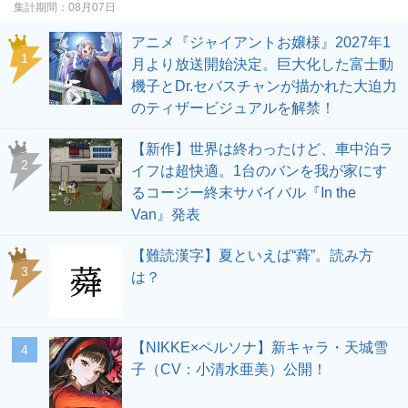
集計期間：
08月07日
アニメ『ジャイアントお嬢様』2027年1
1
月より放送開始決定。巨大化した富士動
機子とDr.セバスチャンが描かれた大迫力
のティザービジュアルを解禁！
【新作】世界は終わったけど、車中泊ラ
2
イフは超快適。1台のバンを我が家にす
るコージー終末サバイバル『In the
Van』発表
【難読漢字】夏といえば“蕣”。読み方
3
は？
【NIKKE×ペルソナ】新キャラ・天城雪
4
子（CV：小清水亜美）公開！