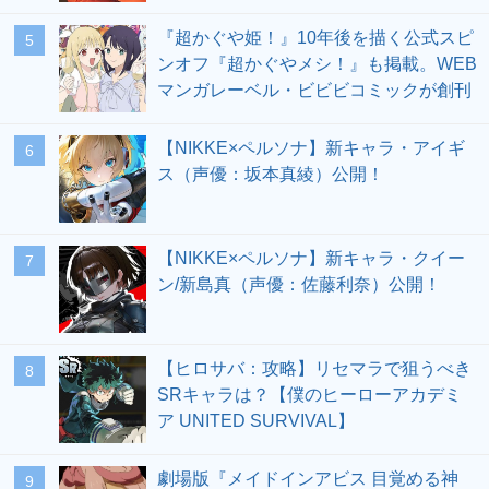
『超かぐや姫！』10年後を描く公式スピ
5
ンオフ『超かぐやメシ！』も掲載。WEB
マンガレーベル・ビビビコミックが創刊
【NIKKE×ペルソナ】新キャラ・アイギ
6
ス（声優：坂本真綾）公開！
【NIKKE×ペルソナ】新キャラ・クイー
7
ン/新島真（声優：佐藤利奈）公開！
【ヒロサバ：攻略】リセマラで狙うべき
8
SRキャラは？【僕のヒーローアカデミ
ア UNITED SURVIVAL】
劇場版『メイドインアビス 目覚める神
9