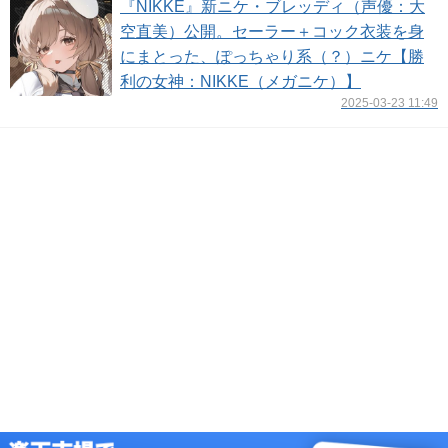
『NIKKE』新ニケ・ブレッディ（声優：大
空直美）公開。セーラー＋コック衣装を身
にまとった、ぽっちゃり系（？）ニケ【勝
利の女神：NIKKE（メガニケ）】
2025-03-23 11:49