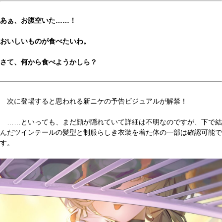
あぁ、お腹空いた……！
おいしいものが食べたいわ。
さて、何から食べようかしら？
次に登場すると思われる新ニケの予告ビジュアルが解禁！
……といっても、まだ顔が隠れていて詳細は不明なのですが、下で結
んだツインテールの髪型と制服らしき衣装を着た体の一部は確認可能で
す。