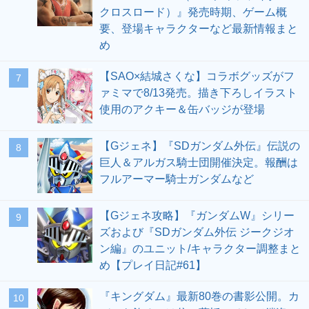
クロスロード）』発売時期、ゲーム概
要、登場キャラクターなど最新情報まと
め
【SAO×結城さくな】コラボグッズがフ
7
ァミマで8/13発売。描き下ろしイラスト
使用のアクキー＆缶バッジが登場
【Gジェネ】『SDガンダム外伝』伝説の
8
巨人＆アルガス騎士団開催決定。報酬は
フルアーマー騎士ガンダムなど
【Gジェネ攻略】『ガンダムW』シリー
9
ズおよび『SDガンダム外伝 ジークジオ
ン編』のユニット/キャラクター調整まと
め【プレイ日記#61】
『キングダム』最新80巻の書影公開。カ
10