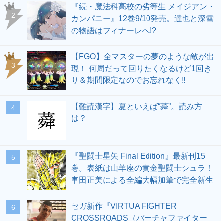
『続・魔法科高校の劣等生 メイジアン・
2
カンパニー』12巻9/10発売。達也と深雪
の物語はフィナーレへ!?
【FGO】全マスターの夢のような敵が出
3
現！ 何周だって回りたくなるけど1回き
り＆期間限定なのでお忘れなく!!
【難読漢字】夏といえば“蕣”。読み方
4
は？
『聖闘士星矢 Final Edition』最新刊15
5
巻。表紙は山羊座の黄金聖闘士シュラ！
車田正美による全編大幅加筆で完全新生
セガ新作『VIRTUA FIGHTER
6
CROSSROADS（バーチャファイター