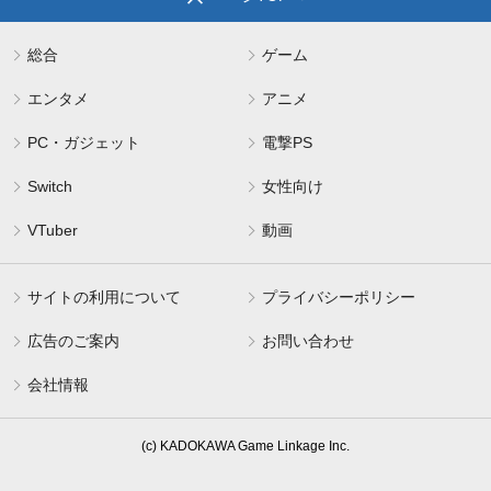
総合
ゲーム
エンタメ
アニメ
PC・ガジェット
電撃PS
Switch
女性向け
VTuber
動画
サイトの利用について
プライバシーポリシー
広告のご案内
お問い合わせ
会社情報
(c) KADOKAWA Game Linkage Inc.