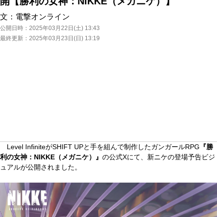
開【勝利の女神：NIKKE（メガニケ）】
文：
電撃オンライン
公開日時：
2025年03月22日(土) 13:43
最終更新：
2025年03月23日(日) 13:19
Level InfiniteがSHIFT UPと手を組んで制作したガンガールRPG
『勝
利の女神：NIKKE（メガニケ）』
の公式Xにて、新ニケの登場予告ビジ
ュアルが公開されました。