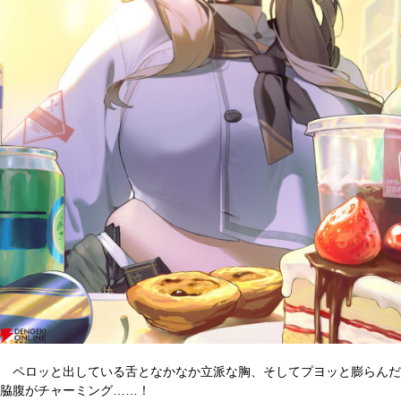
ペロッと出している舌となかなか立派な胸、そしてプヨッと膨らんだ
脇腹がチャーミング……！