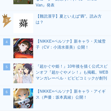
Van』発表
【難読漢字】夏といえば“蕣”。読み方
3
は？
【NIKKE×ペルソナ】新キャラ・天城雪
4
子（CV：小清水亜美）公開！
『超かぐや姫！』10年後を描く公式スピ
5
ンオフ『超かぐやメシ！』も掲載。WEB
マンガレーベル・ビビビコミックが創刊
【NIKKE×ペルソナ】新キャラ・アイギ
6
ス（声優：坂本真綾）公開！