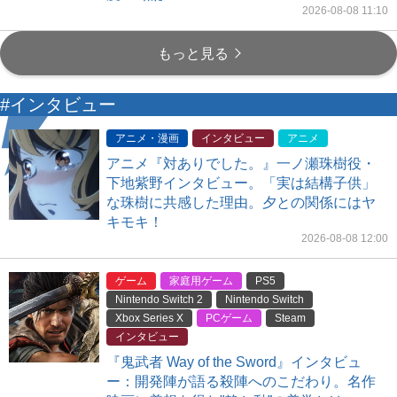
2026-08-08 11:10
もっと見る
#インタビュー
アニメ・漫画
インタビュー
アニメ
アニメ『対ありでした。』一ノ瀬珠樹役・
下地紫野インタビュー。「実は結構子供」
な珠樹に共感した理由。夕との関係にはヤ
キモキ！
2026-08-08 12:00
ゲーム
家庭用ゲーム
PS5
Nintendo Switch 2
Nintendo Switch
Xbox Series X
PCゲーム
Steam
インタビュー
『鬼武者 Way of the Sword』インタビュ
ー：開発陣が語る殺陣へのこだわり。名作