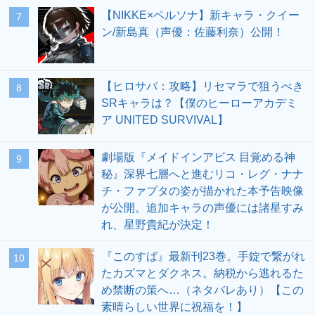
【NIKKE×ペルソナ】新キャラ・クイー
7
ン/新島真（声優：佐藤利奈）公開！
【ヒロサバ：攻略】リセマラで狙うべき
8
SRキャラは？【僕のヒーローアカデミ
ア UNITED SURVIVAL】
劇場版『メイドインアビス 目覚める神
9
秘』深界七層へと進むリコ・レグ・ナナ
チ・ファプタの姿が描かれた本予告映像
が公開。追加キャラの声優には諸星すみ
れ、星野貴紀が決定！
『このすば』最新刊23巻。手錠で繋がれ
10
たカズマとダクネス。納税から逃れるた
め禁断の策へ…（ネタバレあり）【この
素晴らしい世界に祝福を！】