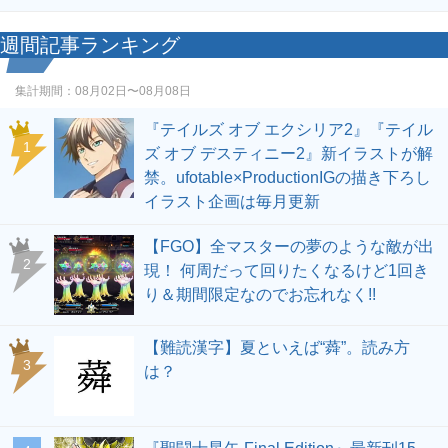
週間記事ランキング
集計期間：
08月02日〜08月08日
『テイルズ オブ エクシリア2』『テイル
1
ズ オブ デスティニー2』新イラストが解
禁。ufotable×ProductionIGの描き下ろし
イラスト企画は毎月更新
【FGO】全マスターの夢のような敵が出
2
現！ 何周だって回りたくなるけど1回き
り＆期間限定なのでお忘れなく!!
【難読漢字】夏といえば“蕣”。読み方
3
は？