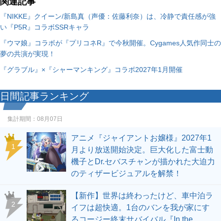
関連記事
『NIKKE』クイーン/新島真（声優：佐藤利奈）は、冷静で責任感が強
い『P5R』コラボSSRキャラ
『ウマ娘』コラボが『プリコネR』で今秋開催。Cygames人気作同士の
夢の共演が実現！
『グラブル』×『シャーマンキング』コラボ2027年1月開催
日間記事ランキング
集計期間：
08月07日
アニメ『ジャイアントお嬢様』2027年1
1
月より放送開始決定。巨大化した富士動
機子とDr.セバスチャンが描かれた大迫力
のティザービジュアルを解禁！
【新作】世界は終わったけど、車中泊ラ
2
イフは超快適。1台のバンを我が家にす
るコージー終末サバイバル『In the