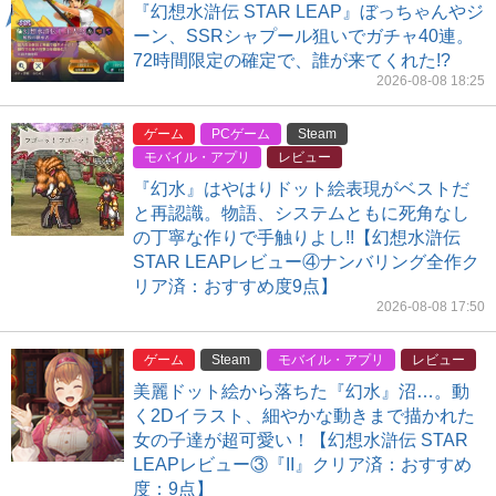
『幻想水滸伝 STAR LEAP』ぼっちゃんやジ
ーン、SSRシャプール狙いでガチャ40連。
72時間限定の確定で、誰が来てくれた!?
2026-08-08 18:25
ゲーム
PCゲーム
Steam
モバイル・アプリ
レビュー
『幻水』はやはりドット絵表現がベストだ
と再認識。物語、システムともに死角なし
の丁寧な作りで手触りよし!!【幻想水滸伝
STAR LEAPレビュー④ナンバリング全作ク
リア済：おすすめ度9点】
2026-08-08 17:50
ゲーム
Steam
モバイル・アプリ
レビュー
美麗ドット絵から落ちた『幻水』沼…。動
く2Dイラスト、細やかな動きまで描かれた
女の子達が超可愛い！【幻想水滸伝 STAR
LEAPレビュー③『II』クリア済：おすすめ
度：9点】