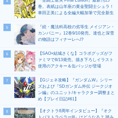
『聖闘士星矢 Final Edition』最新刊15
4
巻。表紙は山羊座の黄金聖闘士シュラ！
車田正美による全編大幅加筆で完全新生
『続・魔法科高校の劣等生 メイジアン・
5
カンパニー』12巻9/10発売。達也と深雪
の物語はフィナーレへ!?
【SAO×結城さくな】コラボグッズがフ
6
ァミマで8/13発売。描き下ろしイラスト
使用のアクキー＆缶バッジが登場
【Gジェネ攻略】『ガンダムW』シリー
7
ズおよび『SDガンダム外伝 ジークジオ
ン編』のユニット/キャラクター調整まと
め【プレイ日記#61】
【オクトラ8周年インタビュー】『オク
8
トパストラベラーIII』はどうなる？ 踏み