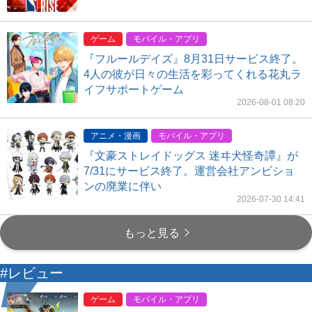
ゲーム
モバイル・アプリ
『フルールデイズ』8月31日サービス終了。
4人の彼が日々の生活を彩ってくれる花丸ラ
イフサポートゲーム
2026-08-01 08:20
アニメ・漫画
モバイル・アプリ
『文豪ストレイドッグス 迷ヰ犬怪奇譚』が
7/31にサービス終了。運営会社アンビショ
ンの廃業に伴い
2026-07-30 14:41
もっと見る
#レビュー
ゲーム
モバイル・アプリ