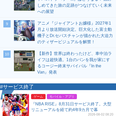
しめてきた旅の足跡がつなげていく未来
への展望
アニメ『ジャイアントお嬢様』2027年1
9
月より放送開始決定。巨大化した富士動
機子とDr.セバスチャンが描かれた大迫力
のティザービジュアルを解禁！
【新作】世界は終わったけど、車中泊ラ
10
イフは超快適。1台のバンを我が家にす
るコージー終末サバイバル『In the
Van』発表
#サービス終了
ゲーム
モバイル・アプリ
『NBA RISE』8月31日サービス終了。大型
リニューアルを経て約4年9カ月で幕
2026-08-02 08:20