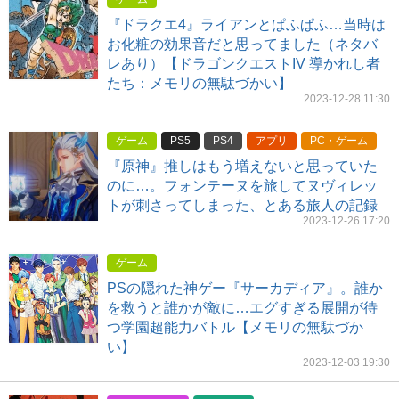
『ドラクエ4』ライアンとぱふぱふ…当時は
お化粧の効果音だと思ってました（ネタバ
レあり）【ドラゴンクエストIV 導かれし者
たち：メモリの無駄づかい】
2023-12-28 11:30
ゲーム
PS5
PS4
アプリ
PC・ゲーム
『原神』推しはもう増えないと思っていた
のに…。フォンテーヌを旅してヌヴィレッ
トが刺さってしまった、とある旅人の記録
2023-12-26 17:20
ゲーム
PSの隠れた神ゲー『サーカディア』。誰か
を救うと誰かが敵に…エグすぎる展開が待
つ学園超能力バトル【メモリの無駄づか
い】
2023-12-03 19:30