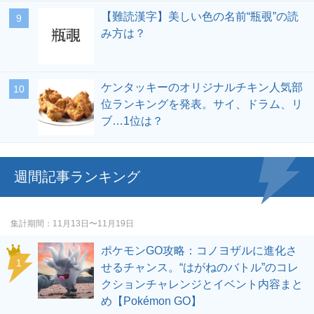
【難読漢字】美しい色の名前“瓶覗”の読
み方は？
ケンタッキーのオリジナルチキン人気部
位ランキングを発表。サイ、ドラム、リ
ブ…1位は？
週間記事ランキング
集計期間
11月13日〜11月19日
ポケモンGO攻略：コノヨザルに進化さ
せるチャンス。“はがねのバトル”のコレ
クションチャレンジとイベント内容まと
め【Pokémon GO】