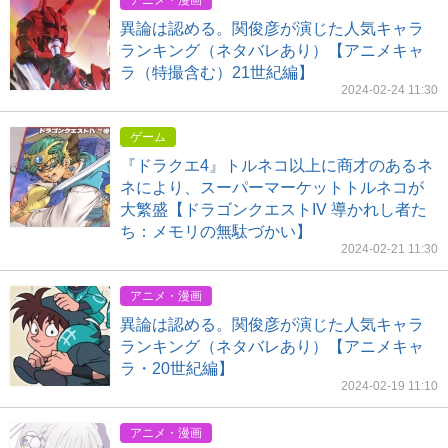
アニメ・漫画
異論は認める。関俊彦が演じた人気キャラ
ランキング（ネタバレあり）【アニメキャ
ラ（特撮含む）21世紀編】
2024-02-24 11:30
ゲーム
『ドラクエ4』トルネコ以上に商才のあるネ
ネにより、スーパーマーケットトルネコが
大繁盛【ドラゴンクエストIV 導かれし者た
ち：メモリの無駄づかい】
2024-02-21 11:30
アニメ・漫画
異論は認める。関俊彦が演じた人気キャラ
ランキング（ネタバレあり）【アニメキャ
ラ・20世紀編】
2024-02-19 11:10
アニメ・漫画