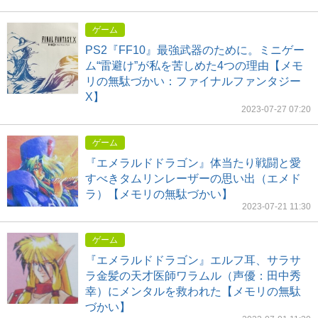
ゲーム
PS2『FF10』最強武器のために。ミニゲー
ム“雷避け”が私を苦しめた4つの理由【メモ
リの無駄づかい：ファイナルファンタジー
X】
2023-07-27 07:20
ゲーム
『エメラルドドラゴン』体当たり戦闘と愛
すべきタムリンレーザーの思い出（エメド
ラ）【メモリの無駄づかい】
2023-07-21 11:30
ゲーム
『エメラルドドラゴン』エルフ耳、サラサ
ラ金髪の天才医師ワラムル（声優：田中秀
幸）にメンタルを救われた【メモリの無駄
づかい】