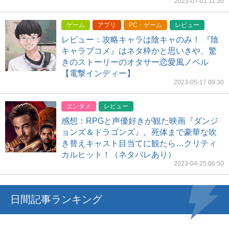
2023-07-01 11:30
ゲーム
アプリ
PC・ゲーム
レビュー
レビュー：攻略キャラは陰キャのみ！ 『陰
キャラブコメ』はネタ枠かと思いきや、驚
きのストーリーのオタサー恋愛風ノベル
【電撃インディー】
2023-05-17 09:30
エンタメ
レビュー
感想：RPGと声優好きが観た映画『ダンジ
ョンズ＆ドラゴンズ』。死体まで豪華な吹
き替えキャスト目当てに観たら…クリティ
カルヒット！（ネタバレあり）
2023-04-25 06:50
日間記事ランキング