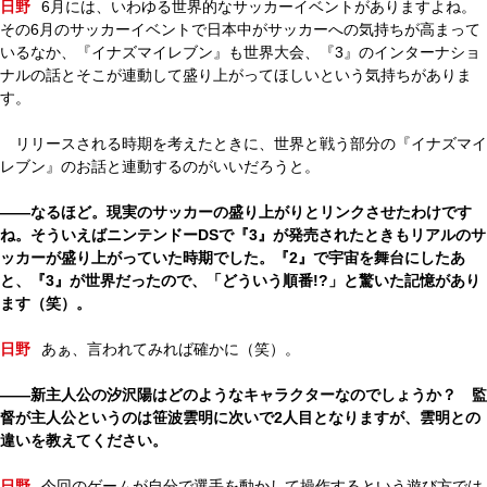
日野
6月には、いわゆる世界的なサッカーイベントがありますよね。
その6月のサッカーイベントで日本中がサッカーへの気持ちが高まって
いるなか、『イナズマイレブン』も世界大会、『3』のインターナショ
ナルの話とそこが連動して盛り上がってほしいという気持ちがありま
す。
リリースされる時期を考えたときに、世界と戦う部分の『イナズマイ
レブン』のお話と連動するのがいいだろうと。
――なるほど。現実のサッカーの盛り上がりとリンクさせたわけです
ね。そういえばニンテンドーDSで『3』が発売されたときもリアルのサ
ッカーが盛り上がっていた時期でした。『2』で宇宙を舞台にしたあ
と、『3』が世界だったので、「どういう順番!?」と驚いた記憶があり
ます（笑）。
日野
あぁ、言われてみれば確かに（笑）。
――新主人公の汐沢陽はどのようなキャラクターなのでしょうか？ 監
督が主人公というのは笹波雲明に次いで2人目となりますが、雲明との
違いを教えてください。
日野
今回のゲームが自分で選手を動かして操作するという遊び方では