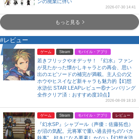
ンの廃業に伴い
2026-07-30 14:41
もっと見る
#レビュー
ゲーム
Steam
モバイル・アプリ
若きフリックやオデッサ！ 『幻水』ファン
が見たかった懐かしキャラとの再会、思い
出のエピソードの補完が満載。主人公の父
ホウやヒスイなど新キャラも魅力的【幻想
水滸伝 STAR LEAPレビュー⑥ナンバリング
全作クリア済：おすすめ度10点】
2026-08-09 18:10
ゲーム
Steam
モバイル・アプリ
レビュー
『幻水SP』シャプール（声優：佐藤拓也）
が沼の気配。元将軍で重い過去持ちの“バカ
執事”…好きになる要素しかない【幻想水滸