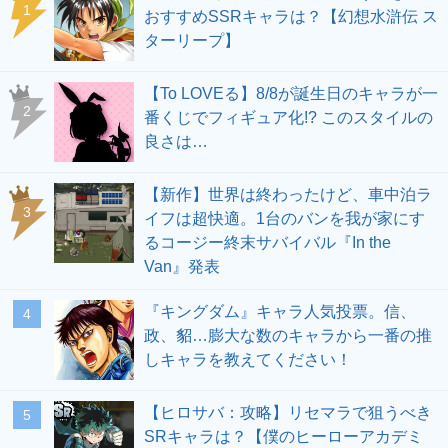
1
おすすめSSRキャラは？【幻想水滸伝 ス
ターリープ】
【To LOVEる】8/8が誕生日のキャラが一
2
番くじでフィギュア化!? このスタイルの
良さは…
【新作】世界は終わったけど、車中泊ラ
3
イフは超快適。1台のバンを我が家にす
るコージー終末サバイバル『In the
Van』発表
『キングダム』キャラ人気投票。信、
4
政、貂…膨大な数のキャラから一番の推
しキャラを教えてください！
【ヒロサバ：攻略】リセマラで狙うべき
5
SRキャラは？【僕のヒーローアカデミ