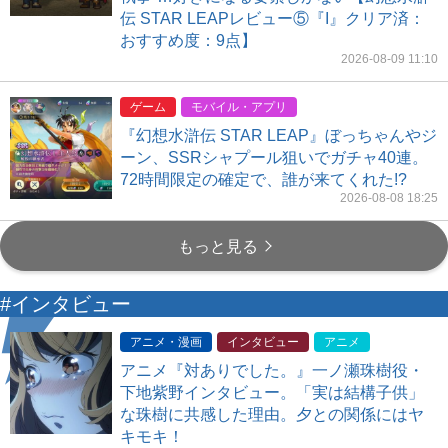
伝 STAR LEAPレビュー⑤『I』クリア済：
おすすめ度：9点】
2026-08-09 11:10
ゲーム
モバイル・アプリ
『幻想水滸伝 STAR LEAP』ぼっちゃんやジ
ーン、SSRシャプール狙いでガチャ40連。
72時間限定の確定で、誰が来てくれた!?
2026-08-08 18:25
もっと見る
#インタビュー
アニメ・漫画
インタビュー
アニメ
アニメ『対ありでした。』一ノ瀬珠樹役・
下地紫野インタビュー。「実は結構子供」
な珠樹に共感した理由。夕との関係にはヤ
キモキ！