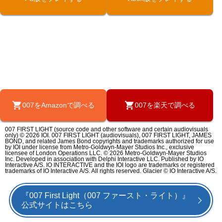
007をAmazonで調べる
007を楽天で調べる
007 FIRST LIGHT (source code and other software and certain audiovisuals
only) © 2026 IOI. 007 FIRST LIGHT (audiovisuals), 007 FIRST LIGHT, JAMES
BOND, and related James Bond copyrights and trademarks authorized for use
by IOI under license from Metro-Goldwyn-Mayer Studios Inc., exclusive
licensee of London Operations LLC. © 2026 Metro-Goldwyn-Mayer Studios
Inc. Developed in association with Delphi Interactive LLC. Published by IO
Interactive A/S. IO INTERACTIVE and the IOI logo are trademarks or registered
trademarks of IO Interactive A/S. All rights reserved. Glacier © IO Interactive A/S.
『007 First Light（007 ファースト・ライト）』
公式サイトはこちら