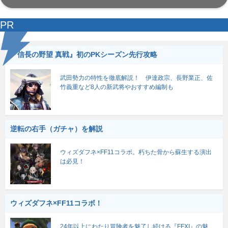
PR
『信長の野望 真戦』初のPKシーズン先行攻略
武田勢力の特性を徹底解説！ 伊達政宗、長野業正、佐
竹義重など8人の新武将やおすすめ編制も
逆転の右手（ガチャ）を解説
ウィズダフネ×FF11コラボ。朽ちた骨から蘇生する演出
は必見！
ウィズダフネ×FF11コラボ！
24年以上にわたり冒険者を魅了し続ける『FFXI』の魅