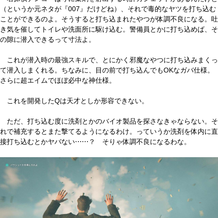
（というか元ネタが『007』だけどね）、それで毒的なヤツを打ち込む
ことができるのよ。そうすると打ち込まれたやつが体調不良になる。吐
き気を催してトイレや洗面所に駆け込む。警備員とかに打ち込めば、そ
の隙に潜入できるって寸法よ。
これが潜入時の最強スキルで、とにかく邪魔なやつに打ち込みまくっ
て潜入しまくれる。ちなみに、目の前で打ち込んでもOKなガバ仕様。
さらに超エイムでほぼ必中な神仕様。
これを開発したQは天才としか形容できない。
ただ、打ち込む度に洗剤とかのバイオ製品を探さなきゃならない。そ
れで補充するとまた撃てるようになるわけ。っていうか洗剤を体内に直
接打ち込むとかヤバない⋯⋯？ そりゃ体調不良になるわな。