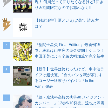
2
現！ 何周だって回りたくなるけど1回き
り＆期間限定なのでお忘れなく!!
【難読漢字】夏といえば“蕣”。読み方
3
は？
『聖闘士星矢 Final Edition』最新刊15
4
巻。表紙は山羊座の黄金聖闘士シュラ！
車田正美による全編大幅加筆で完全新生
【新作】世界は終わったけど、車中泊ラ
5
イフは超快適。1台のバンを我が家にす
るコージー終末サバイバル『In the
Van』発表
『続・魔法科高校の劣等生 メイジアン・
6
カンパニー』12巻9/10発売。達也と深雪