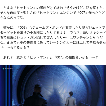
とまあ『ヒットマン』の感想だけで終わりそうだけど、話を戻すと、
そんな自由度＝楽しさの『ヒットマン』エンジンで『007』作ったらど
うなんのって話。
確かに、『007』もジェームズ・ボンドが変装したり謎ガジェットで
ターゲットを眠りの小五郎にしたりするよ？ でもさ、白いタキシード
着て花束にショットガン隠して突入したり⋯⋯はワンチャンしそうだ
な。まあでも車の整備員に扮してレーシングカーに細工して事故らせた
り⋯⋯もするかも？
あれ？ 意外と『ヒットマン』と『007』の相性良いかも⋯⋯？