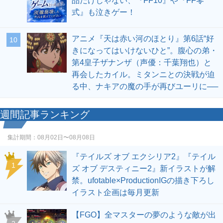
品だけじゃない、『FF10』や『FF零
式』も泣きゲー！
アニメ『天は赤い河のほとり』第6話“好
10
きになってはいけないひと”。腹心の弟・
第4皇子ザナンザ（声優：千葉翔也）と
再会したカイル。ミタンニとの決戦が迫
る中、ナキアの魔の手が再びユーリに──
週間記事ランキング
集計期間：
08月02日〜08月08日
『テイルズ オブ エクシリア2』『テイル
1
ズ オブ デスティニー2』新イラストが解
禁。ufotable×ProductionIGの描き下ろし
イラスト企画は毎月更新
【FGO】全マスターの夢のような敵が出