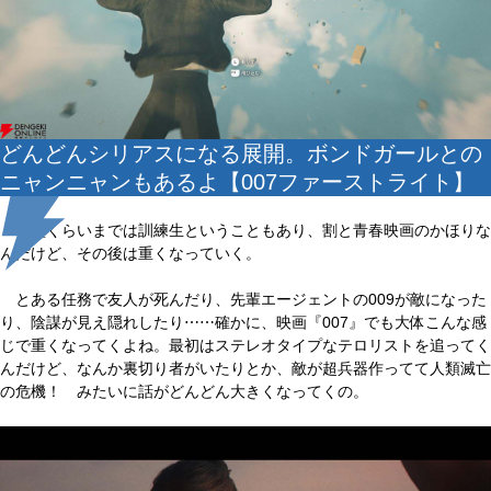
どんどんシリアスになる展開。ボンドガールとの
ニャンニャンもあるよ【007ファーストライト】
中盤くらいまでは訓練生ということもあり、割と青春映画のかほりな
んだけど、その後は重くなっていく。
とある任務で友人が死んだり、先輩エージェントの009が敵になった
り、陰謀が見え隠れしたり⋯⋯確かに、映画『007』でも大体こんな感
じで重くなってくよね。最初はステレオタイプなテロリストを追ってく
んだけど、なんか裏切り者がいたりとか、敵が超兵器作ってて人類滅亡
の危機！ みたいに話がどんどん大きくなってくの。