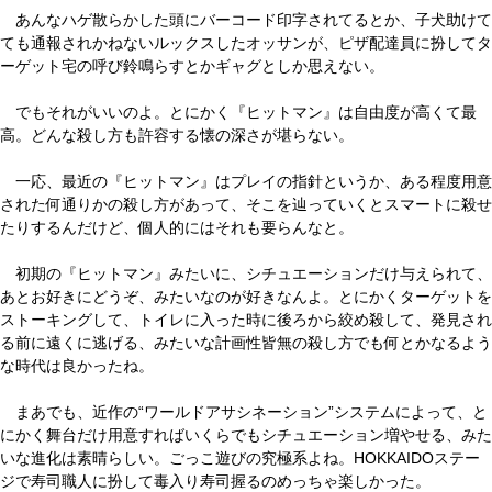
あんなハゲ散らかした頭にバーコード印字されてるとか、子犬助けて
ても通報されかねないルックスしたオッサンが、ピザ配達員に扮してタ
ーゲット宅の呼び鈴鳴らすとかギャグとしか思えない。
でもそれがいいのよ。とにかく『ヒットマン』は自由度が高くて最
高。どんな殺し方も許容する懐の深さが堪らない。
一応、最近の『ヒットマン』はプレイの指針というか、ある程度用意
された何通りかの殺し方があって、そこを辿っていくとスマートに殺せ
たりするんだけど、個人的にはそれも要らんなと。
初期の『ヒットマン』みたいに、シチュエーションだけ与えられて、
あとお好きにどうぞ、みたいなのが好きなんよ。とにかくターゲットを
ストーキングして、トイレに入った時に後ろから絞め殺して、発見され
る前に遠くに逃げる、みたいな計画性皆無の殺し方でも何とかなるよう
な時代は良かったね。
まあでも、近作の“ワールドアサシネーション”システムによって、と
にかく舞台だけ用意すればいくらでもシチュエーション増やせる、みた
いな進化は素晴らしい。ごっこ遊びの究極系よね。HOKKAIDOステー
ジで寿司職人に扮して毒入り寿司握るのめっちゃ楽しかった。