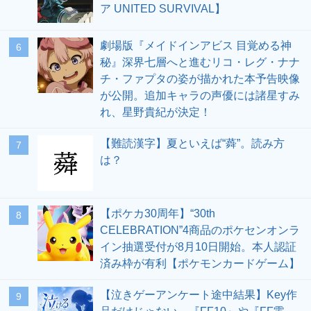
ア UNITED SURVIVAL】
劇場版『メイドインアビス 目覚める神
6
秘』深界七層へと進むリコ・レグ・ナナ
チ・ファプタの姿が描かれた本予告映像
が公開。追加キャラの声優には諸星すみ
れ、星野貴紀が決定！
【難読漢字】夏といえば“蕣”。読み方
7
は？
【ポケカ30周年】“30th
8
CELEBRATION”4商品のポケセンオンラ
イン抽選受付が8月10日開始。本人認証
済み枠が有利【ポケモンカードゲーム】
【泣きゲーアンケート途中結果】Key作
9