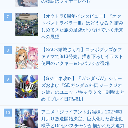
の物語はフィナーレへ!?
【オクトラ8周年インタビュー】『オク
7
トパストラベラーIII』はどうなる？ 踏み
しめてきた旅の足跡がつなげていく未来
への展望
【SAO×結城さくな】コラボグッズがフ
8
ァミマで8/13発売。描き下ろしイラスト
使用のアクキー＆缶バッジが登場
【Gジェネ攻略】『ガンダムW』シリー
9
ズおよび『SDガンダム外伝 ジークジオ
ン編』のユニット/キャラクター調整まと
め【プレイ日記#61】
アニメ『ジャイアントお嬢様』2027年1
10
月より放送開始決定。巨大化した富士動
機子とDr.セバスチャンが描かれた大迫力