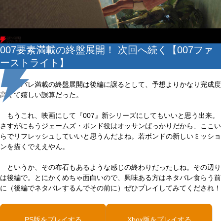
007要素満載の終盤展開！ 次回へ続く【007ファ
ーストライト】
ネタバレ満載の終盤展開は後編に譲るとして、予想よりかなり完成度
高くて嬉しい誤算だった。
もうこれ、映画にして『007』新シリーズにしてもいいと思う出来。
さすがにもうジェームズ・ボンド役はオッサンばっかりだから、ここい
らでリフレッシュしていいと思うんだよね。若ボンドの新しいミッショ
ンを描くでええやん。
というか、その布石もあるような感じの終わりだったしね。その辺り
は後編で。とにかくめちゃ面白いので、興味ある方はネタバレ食らう前
に（後編でネタバレするんでその前に）ぜひプレイしてみてくだされ！
PS版をプレイする
Xbox版をプレイする