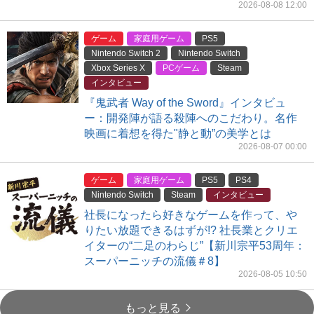
2026-08-08 12:00
ゲーム
家庭用ゲーム
PS5
Nintendo Switch 2
Nintendo Switch
Xbox Series X
PCゲーム
Steam
インタビュー
『鬼武者 Way of the Sword』インタビュ
ー：開発陣が語る殺陣へのこだわり。名作
映画に着想を得た"静と動”の美学とは
2026-08-07 00:00
ゲーム
家庭用ゲーム
PS5
PS4
Nintendo Switch
Steam
インタビュー
社長になったら好きなゲームを作って、や
りたい放題できるはずが!? 社長業とクリエ
イターの“二足のわらじ”【新川宗平53周年：
スーパーニッチの流儀＃8】
2026-08-05 10:50
もっと見る