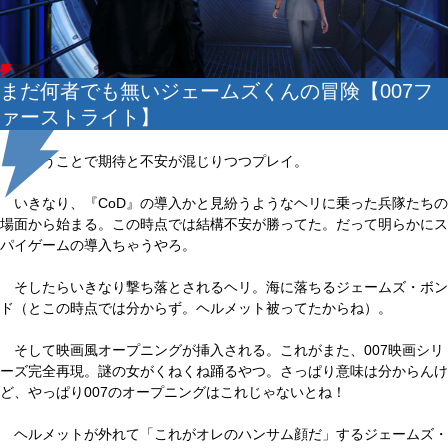
まだ何者でも無いジェームズくんの冒険【007フ
ァーストライト】
ということで期待と不安が混じりつつプレイ。
いきなり、『CoD』の導入かと見紛うようなヘリに乗った兵隊たちの
場面から始まる。この時点では結構不安が勝ってた。だって明らかにス
パイゲームの導入ちゃうやろ。
そしたらいきなり撃ち落とされるヘリ。海に落ちるジェームズ・ボン
ド（とこの時点では分からず。ヘルメット被ってたからね）。
そして映画風オープニングが挿入される。これがまた、007映画シリ
ーズ完全再現。謎の女がくねくね踊るやつ。さっぱり意味は分からんけ
ど、やっぱり007のオープニングはこれじゃないとね！
ヘルメットが外れて「これがオレのハンサム顔だ」するジェームズ・