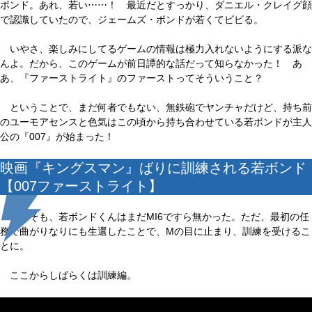
ボンド。あれ、若い⋯⋯！ 最近だとすっかり、ダニエル・クレイグ顔
で認識していたので、ジェームズ・ボンドが若くてビビる。
いやさ、楽しみにしてるゲームの情報は極力入れないようにする派な
んよ。だから、このゲームが前日譚的な話だって知らなかった！ あ
あ、『ファーストライト』のファーストってそういうこと？
ということで、まだ何者でもない、無鉄砲でヤンチャだけど、持ち前
のユーモアセンスと色気はこの頃から持ち合わせている若ボンドが主人
公の『007』が始まった！
映画『キングスマン』ばりに訓練される若ボンド
【007ファーストライト】
そもそも、若ボンドくんはまだMI6ですら無かった。ただ、最初の任
務で曲がりなりにも生還したことで、Mの目に止まり、訓練を受けるこ
とに。
ここからしばらくは訓練編。