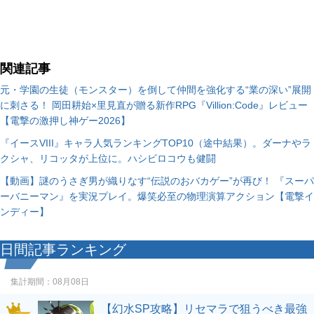
関連記事
元・学園の生徒（モンスター）を倒して仲間を強化する“業の深い”展開
に刺さる！ 岡田耕始×里見直が贈る新作RPG『Villion:Code』レビュー
【電撃の激押し神ゲー2026】
『イースVIII』キャラ人気ランキングTOP10（途中結果）。ダーナやラ
クシャ、リコッタが上位に。ハシビロコウも健闘
【動画】謎のうさぎ男が織りなす“伝説のおバカゲー”が再び！ 『スーパ
ーバニーマン』を実況プレイ。爆笑必至の物理演算アクション【電撃イ
ンディー】
日間記事ランキング
集計期間：
08月08日
【幻水SP攻略】リセマラで狙うべき最強