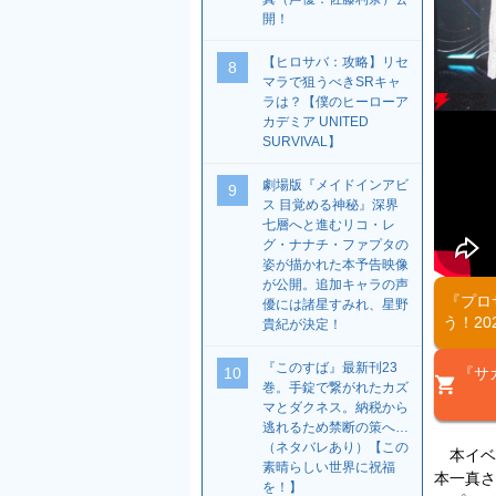
開！
【ヒロサバ：攻略】リセ
8
マラで狙うべきSRキャ
ラは？【僕のヒーローア
カデミア UNITED
SURVIVAL】
劇場版『メイドインアビ
9
ス 目覚める神秘』深界
七層へと進むリコ・レ
グ・ナナチ・ファプタの
姿が描かれた本予告映像
が公開。追加キャラの声
『プロ
優には諸星すみれ、星野
う！2
貴紀が決定！
『このすば』最新刊23
10
『サ
巻。手錠で繋がれたカズ
マとダクネス。納税から
逃れるため禁断の策へ…
（ネタバレあり）【この
本イベン
素晴らしい世界に祝福
本一真さ
を！】