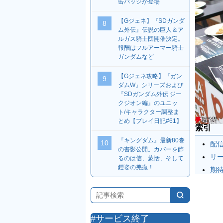
缶バッジが登場
【Gジェネ】『SDガンダ
8
ム外伝』伝説の巨人＆ア
ルガス騎士団開催決定。
報酬はフルアーマー騎士
ガンダムなど
【Gジェネ攻略】『ガン
9
ダムW』シリーズおよび
『SDガンダム外伝 ジー
クジオン編』のユニッ
ト/キャラクター調整ま
とめ【プレイ日記#61】
索引
『キングダム』最新80巻
10
配
の書影公開。カバーを飾
リ
るのは信、蒙恬、そして
鎧姿の羌瘣！
期
#サービス終了