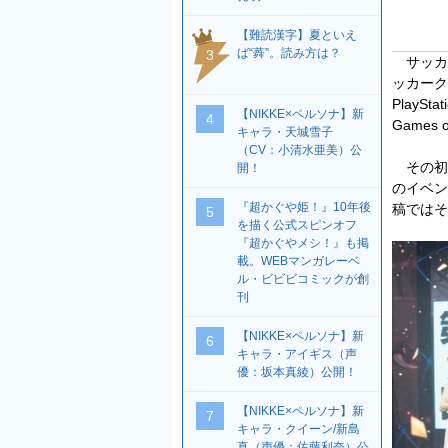
【難読漢字】夏といえ
ば“蕣”。読み方は？
3
サッカ
ッカーク
PlaySta
【NIKKE×ペルソナ】新
4
Games
キャラ・天城雪子
（CV：小清水亜美）公
その初
開！
のイベン
『超かぐや姫！』10年後
稿ではそ
5
を描く公式スピンオフ
『超かぐやメシ！』も掲
載。WEBマンガレーベ
ル・ビビビコミックが創
刊
【NIKKE×ペルソナ】新
6
キャラ・アイギス（声
優：坂本真綾）公開！
【NIKKE×ペルソナ】新
7
キャラ・クイーン/新島
真（声優：佐藤利奈）公