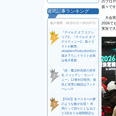
のプロデ
面々です
週間記事ランキング
大会実
2026
集計期間：
08月01日〜08月07日
実況で大
『テイルズ オブ エクシ
リア2』『テイルズ オブ
1
デスティニー2』新イラ
ストが解禁。
ufotable×ProductionIGの
描き下ろしイラスト企画
は毎月更新
『続・魔法科高校の劣等
生 メイジアン・カンパ
2
ニー』12巻9/10発売。達
也と深雪の物語はフィナ
ーレへ!?
【FGO】全マスターの夢
のような敵が出現！ 何
3
周だって回りたくなるけ
ど1回きり＆期間限定な