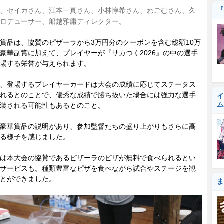
『
、セイカさん、江本一真さん、小林惇希さん、わごむさん、久
ロデューサー、船越雅庸ディレクター。
品は、協賛のピザーラから3万円分のクーポンを含む総額10万
豪華副賞に加えて、プレイヤーが『サカつく2026』の中の選手
場する栄誉が与えられます。
、登場するプレイヤーカードは大会の成績に応じてステータス
れるとのことで、優秀な成績で勝ち抜いた場合には強力な選手
イ
ム
装される可能性もあるとのこと。
豪華賞品の説明があり、参加監督たちの盛り上がりもさらに高
る様子を感じました。
は本大会の協賛であるピザーラのピザが無料で食べられるとい
サービスも。種類豊富なピザを食べながら試合やステージを観
とができました。
ま