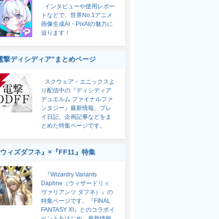
インタビューや使用レポー
トなどで、世界No.1アニメ
画像生成AI・PixAIの魅力に
迫ります！
電撃ディシディア”まとめページ
スクウェア・エニックスよ
り配信中の『ディシディア
デュエルム ファイナルファ
ンタジー』最新情報、プレ
イ日記、企画記事などをま
とめた特集ページです。
ウィズダフネ』×『FF11』特集
『Wizardry Variants
Daphne（ウィザードリィ
ヴァリアンツ ダフネ）』の
特集ページです。『FINAL
FANTASY XI』とのコラボイ
ベントをはじめ、最新情報