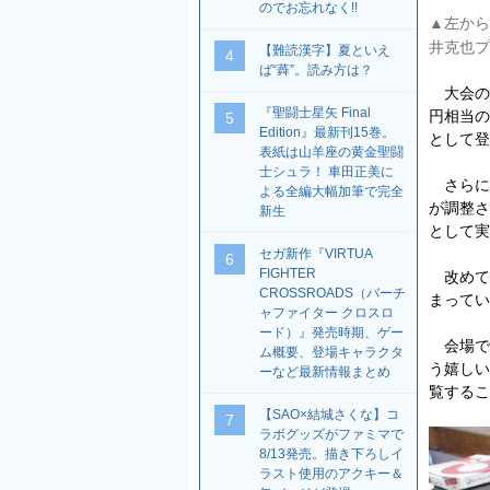
のでお忘れなく!!
▲左から
井克也プ
【難読漢字】夏といえ
4
ば“蕣”。読み方は？
大会の賞
『聖闘士星矢 Final
円相当の
5
Edition』最新刊15巻。
として登
表紙は山羊座の黄金聖闘
士シュラ！ 車田正美に
さらに
よる全編大幅加筆で完全
が調整さ
新生
として実
セガ新作『VIRTUA
6
FIGHTER
改めて
CROSSROADS（バーチ
まってい
ャファイター クロスロ
ード）』発売時期、ゲー
会場で
ム概要、登場キャラクタ
う嬉しい
ーなど最新情報まとめ
覧するこ
【SAO×結城さくな】コ
7
ラボグッズがファミマで
8/13発売。描き下ろしイ
ラスト使用のアクキー＆