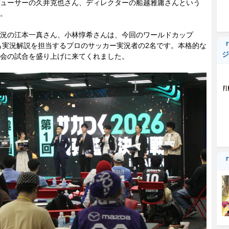
ューサーの久井克也さん、ディレクターの船越雅庸さんという
。
況の江本一真さん、小林惇希さんは、今回のワールドカップ
でも実況解説を担当するプロのサッカー実況者の2名です。本格的な
『
ジ
会の試合を盛り上げに来てくれました。
『