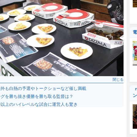
電
閉じる
信外も白熱の予選やトークショーなど催し満載
『
ン
ーグを勝ち抜き優勝を勝ち取る監督は？
待以上のハイレベルな試合に運営人も驚き