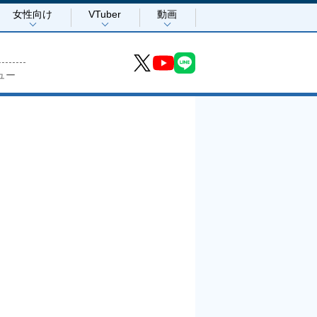
女性向け
VTuber
動画
ュー