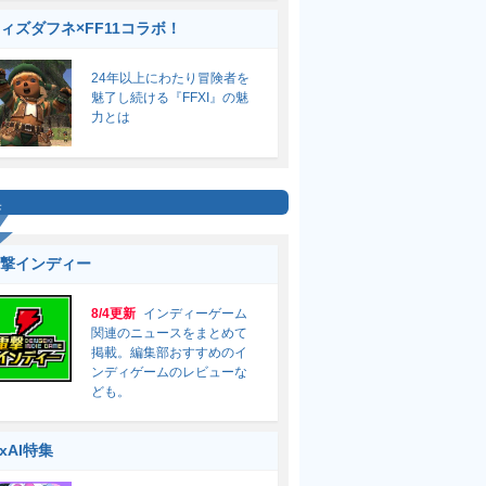
ィズダフネ×FF11コラボ！
24年以上にわたり冒険者を
魅了し続ける『FFXI』の魅
力とは
集
撃インディー
8/4更新
インディーゲーム
関連のニュースをまとめて
掲載。編集部おすすめのイ
ンディゲームのレビューな
ども。
ixAI特集