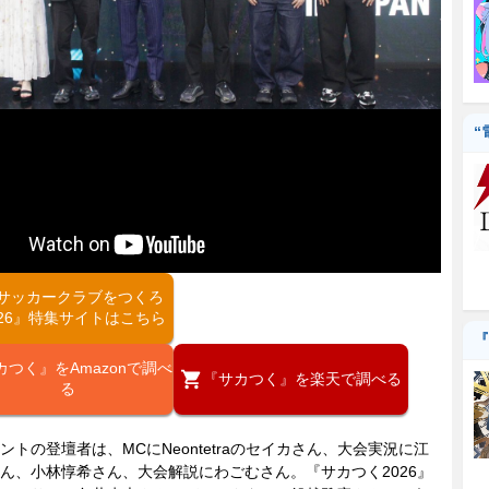
“
サッカークラブをつくろ
026』特集サイトはこちら
『
カつく』をAmazonで調べ
『サカつく』を楽天で調べる
る
トの登壇者は、MCにNeontetraのセイカさん、大会実況に江
ん、小林惇希さん、大会解説にわごむさん。『サカつく2026』