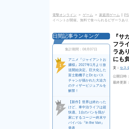
電撃オンライン
ゲーム
家庭用ゲーム
PS
イベントが開催。無料で食べられるピザーラあり
日間記事ランキング
『サカ
フラ
集計期間：
08月07日
ラあ
にも
アニメ『ジャイアントお
嬢様』2027年1月より放
1
文：
セス
送開始決定。巨大化した
富士動機子とDr.セバス
公開日時
チャンが描かれた大迫力
最終更新
のティザービジュアルを
解禁！
【新作】世界は終わった
けど、車中泊ライフは超
2
快適。1台のバンを我が
家にするコージー終末サ
バイバル『In the Van』
発表