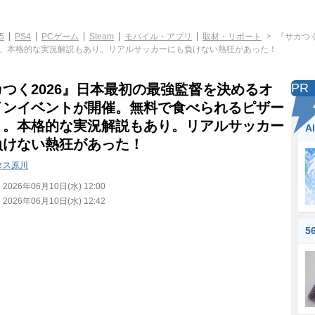
5
PS4
PCゲーム
Steam
モバイル・アプリ
取材・リポート
『サカつ
。本格的な実況解説もあり。リアルサッカーにも負けない熱狂があった！
PR
つく2026』日本最初の最強監督を決めるオ
インイベントが開催。無料で食べられるピザー
り。本格的な実況解説もあり。リアルサッカー
A
負けない熱狂があった！
タス原川
：
2026年06月10日(水) 12:00
：
2026年06月10日(水) 12:42
5