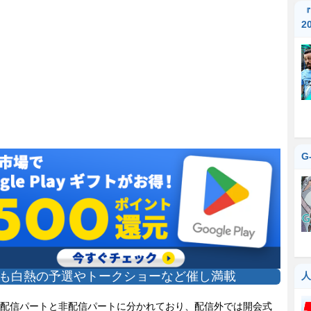
『
2
G
も白熱の予選やトークショーなど催し満載
人
配信パートと非配信パートに分かれており、配信外では開会式