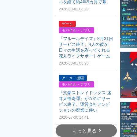
ルを経て約4年9カ月で幕
2026-08-02 08:20
ゲーム
モバイル・アプリ
『フルールデイズ』8月31日
サービス終了。4人の彼が
日々の生活を彩ってくれる
花丸ライフサポートゲーム
2026-08-01 08:20
アニメ・漫画
モバイル・アプリ
『文豪ストレイドッグス 迷
ヰ犬怪奇譚』が7/31にサー
ビス終了。運営会社アンビ
ションの廃業に伴い
2026-07-30 14:41
もっと見る