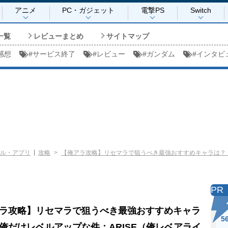
アニメ
PC・ガジェット
電撃PS
Switch
一覧
レビューまとめ
サイトマップ
感想
#
サービス終了
#
レビュー
#
ガンダム
#
インタビ
ル・アプリ
攻略
【俺アラ攻略】リセマラで狙うべき最強おすすめキャラは？【
PR
ラ攻略】リセマラで狙うべき最強おすすめキャラ
5
俺だけレベルアップな件：ARISE（俺レベアライ