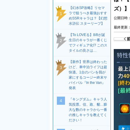
【幻水SP攻略】リセマ
ズ）】
ラで狙うべき最強おすす
1
公開日時：2
めSSRキャラは？【幻想
水滸伝 スターリープ】
最終更新：2
【To LOVEる】8/8が誕
生日のキャラが一番くじ
2
でフィギュア化!? このス
タイルの良さは…
【新作】世界は終わった
けど、車中泊ライフは超
3
快適。1台のバンを我が
家にするコージー終末サ
バイバル『In the Van』
発表
『キングダム』キャラ人
4
気投票。信、政、貂…膨
大な数のキャラから一番
の推しキャラを教えてく
ださい！