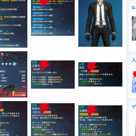
G
人
ゲ