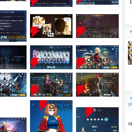
『
『
ジ