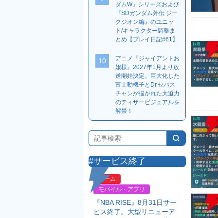
ダムW』シリーズおよび
『SDガンダム外伝 ジー
クジオン編』のユニッ
ト/キャラクター調整ま
とめ【プレイ日記#61】
アニメ『ジャイアントお
10
嬢様』2027年1月より放
送開始決定。巨大化した
富士動機子とDr.セバス
チャンが描かれた大迫力
のティザービジュアルを
解禁！
#サービス終了
ゲーム
モバイル・アプリ
『NBA RISE』8月31日サー
ビス終了。大型リニューア