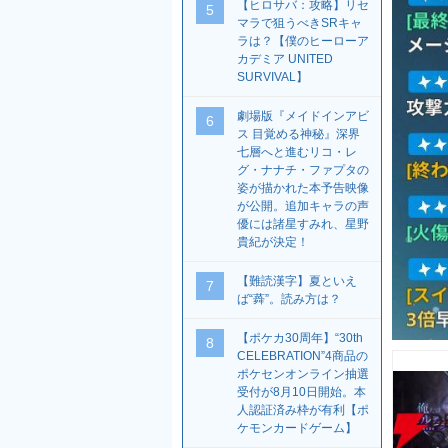
【ヒロサバ：攻略】リセ
5
マラで狙うべきSRキャ
ラは？【僕のヒーローア
カデミア UNITED
SURVIVAL】
劇場版『メイドインアビ
6
ス 目覚める神秘』深界
七層へと進むリコ・レ
グ・ナナチ・ファプタの
姿が描かれた本予告映像
が公開。追加キャラの声
優には諸星すみれ、星野
貴紀が決定！
【難読漢字】夏といえ
7
ば“蕣”。読み方は？
【ポケカ30周年】“30th
8
CELEBRATION”4商品の
ポケセンオンライン抽選
受付が8月10日開始。本
人認証済み枠が有利【ポ
ケモンカードゲーム】