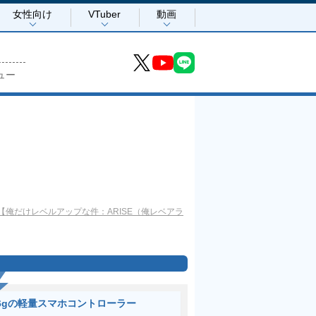
女性向け
VTuber
動画
ュー
俺だけレベルアップな件：ARISE（俺レベアラ
6gの軽量スマホコントローラー