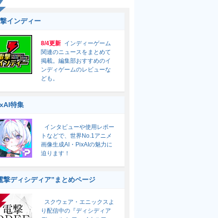
撃インディー
8/4更新
インディーゲーム
関連のニュースをまとめて
掲載。編集部おすすめのイ
ンディゲームのレビューな
ども。
ixAI特集
インタビューや使用レポー
トなどで、世界No.1アニメ
画像生成AI・PixAIの魅力に
迫ります！
電撃ディシディア”まとめページ
スクウェア・エニックスよ
り配信中の『ディシディア