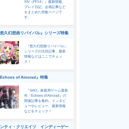
XIV（FF14）』最新情報、
プレイ日記、企画記事など
をまとめた特集ページで
す。
悠久幻想曲リバイバル』シリーズ特集
『悠久幻想曲リバイバル』
シリーズの注目記事、最新
情報などはここでチェッ
ク！
Echoes of Aincrad』特集
『SAO』家庭用ゲーム最新
作『Echoes of Aincrad』の
関連記事を集約。インタビ
ューやレビュー、最新情報
などをチェック！
ンティ・クリエイツ インディーゲー