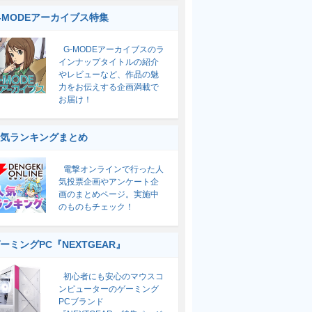
-MODEアーカイブス特集
G-MODEアーカイブスのラ
インナップタイトルの紹介
やレビューなど、作品の魅
力をお伝えする企画満載で
お届け！
気ランキングまとめ
電撃オンラインで行った人
気投票企画やアンケート企
画のまとめページ。実施中
のものもチェック！
ーミングPC『NEXTGEAR』
初心者にも安心のマウスコ
ンピューターのゲーミング
PCブランド