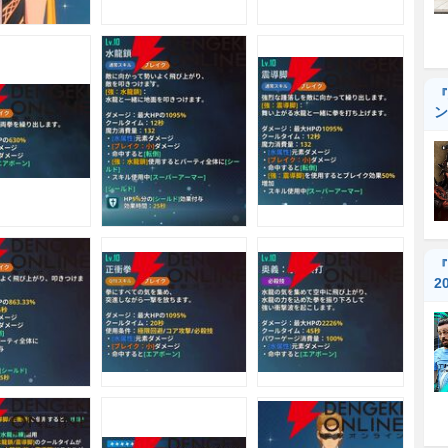
『
ン
『
2