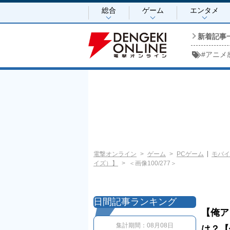
総合
ゲーム
エンタメ
新着記事
#
アニメ
電撃オンライン
ゲーム
PCゲーム
モバイ
イズ）】
＜画像100/277＞
日間記事ランキング
【俺ア
集計期間：
08月08日
は？【