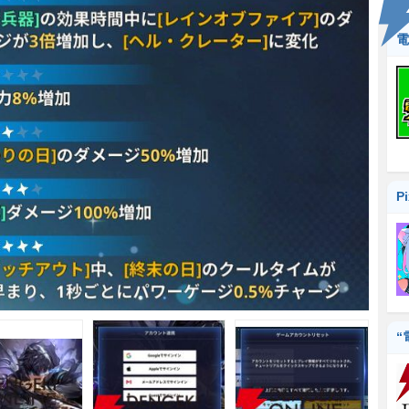
電
P
“