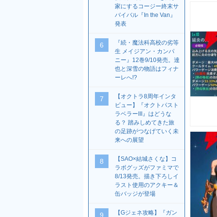
家にするコージー終末サ
バイバル『In the Van』
発表
『続・魔法科高校の劣等
6
生 メイジアン・カンパ
ニー』12巻9/10発売。達
也と深雪の物語はフィナ
ーレへ!?
【オクトラ8周年インタ
7
ビュー】『オクトパスト
ラベラーIII』はどうな
る？ 踏みしめてきた旅
の足跡がつなげていく未
来への展望
【SAO×結城さくな】コ
8
ラボグッズがファミマで
8/13発売。描き下ろしイ
ラスト使用のアクキー＆
缶バッジが登場
【Gジェネ攻略】『ガン
9