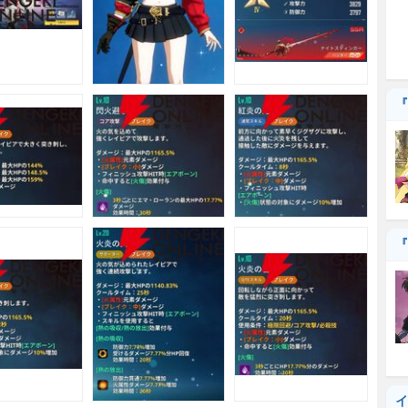
『
『
イ