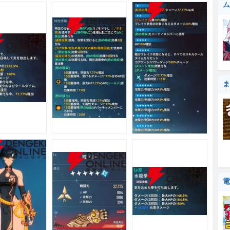
ム
ま
電