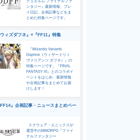
デュエルム ファイナルファ
ンタジー』最新情報、プレ
イ日記、企画記事などをま
とめた特集ページです。
ウィズダフネ』×『FF11』特集
『Wizardry Variants
Daphne（ウィザードリィ
ヴァリアンツ ダフネ）』の
特集ページです。『FINAL
FANTASY XI』とのコラボイ
ベントをはじめ、最新情報
や企画記事をまとめてお届
けします！
FF14』企画記事・ニュースまとめペー
スクウェア・エニックスが
運営中のMMORPG『ファイ
ナルファンタジー