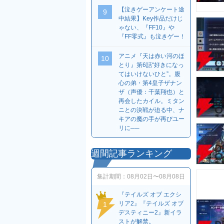
【泣きゲーアンケート途
9
中結果】Key作品だけじ
ゃない、『FF10』や
『FF零式』も泣きゲー！
アニメ『天は赤い河のほ
10
とり』第6話“好きになっ
てはいけないひと”。腹
心の弟・第4皇子ザナン
ザ（声優：千葉翔也）と
再会したカイル。ミタン
ニとの決戦が迫る中、ナ
キアの魔の手が再びユー
リに──
週間記事ランキング
集計期間：
08月02日〜08月08日
『テイルズ オブ エクシ
リア2』『テイルズ オブ
1
デスティニー2』新イラ
ストが解禁。