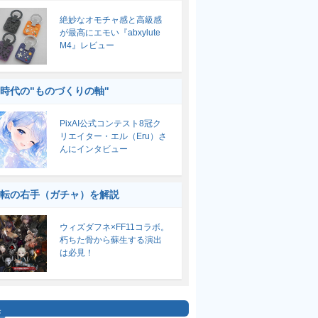
絶妙なオモチャ感と高級感
が最高にエモい『abxylute
M4』レビュー
I時代の"ものづくりの軸"
PixAI公式コンテスト8冠ク
リエイター・エル（Eru）さ
んにインタビュー
転の右手（ガチャ）を解説
ウィズダフネ×FF11コラボ。
朽ちた骨から蘇生する演出
は必見！
集