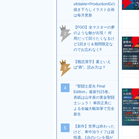
ufotable×ProductionIGの
描き下ろしイラスト企画
は毎月更新
【FGO】全マスターの夢
のような敵が出現！ 何
2
周だって回りたくなるけ
ど1回きり＆期間限定な
のでお忘れなく!!
【難読漢字】夏といえ
ば“蕣”。読み方は？
3
『聖闘士星矢 Final
4
Edition』最新刊15巻。
表紙は山羊座の黄金聖闘
士シュラ！ 車田正美に
よる全編大幅加筆で完全
新生
【新作】世界は終わった
5
けど、車中泊ライフは超
快適。1台のバンを我が