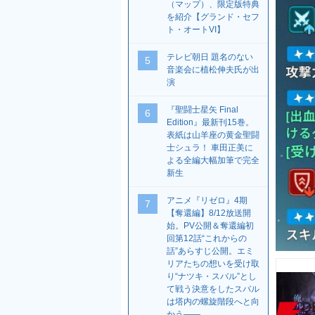
（マップ）、限定版特典
を紹介【グランド・セフ
ト・オートVI】
テレビ朝日 題名のない
5
音楽会に植松伸夫氏が出
演
『聖闘士星矢 Final
6
Edition』最新刊15巻。
表紙は山羊座の黄金聖闘
士シュラ！ 車田正美に
よる全編大幅加筆で完全
新生
アニメ『リゼロ』4期
7
【奪還編】8/12放送開
始。PV公開＆奪還編初
回第12話“これからの
話”あらすじ公開。エミ
リアたちの想いを受け取
り“ナツキ・スバル”とし
て戦う決意をしたスバル
は塔内の螺旋階段へと向
かう――