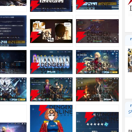
『
『
ジ