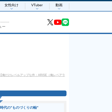
女性向け
VTuber
動画
ュー
俺だけレベルアップな件：ARISE（俺レベアラ
I時代の"ものづくりの軸"