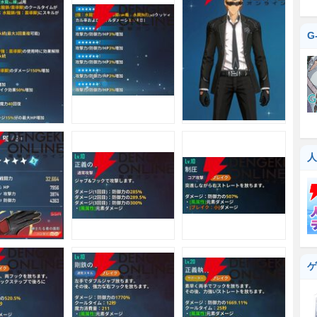
G
人
ゲ