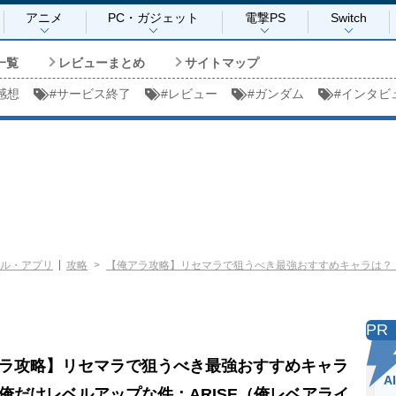
アニメ
PC・ガジェット
電撃PS
Switch
一覧
レビューまとめ
サイトマップ
感想
#
サービス終了
#
レビュー
#
ガンダム
#
インタビ
ル・アプリ
攻略
【俺アラ攻略】リセマラで狙うべき最強おすすめキャラは？【
PR
ラ攻略】リセマラで狙うべき最強おすすめキャラ
A
俺だけレベルアップな件：ARISE（俺レベアライ