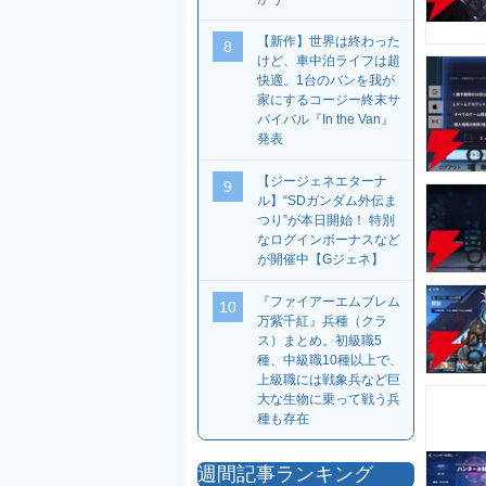
【新作】世界は終わった
8
けど、車中泊ライフは超
快適。1台のバンを我が
家にするコージー終末サ
バイバル『In the Van』
発表
【ジージェネエターナ
9
ル】“SDガンダム外伝ま
つり”が本日開始！ 特別
なログインボーナスなど
が開催中【Gジェネ】
『ファイアーエムブレム
10
万紫千紅』兵種（クラ
ス）まとめ。初級職5
種、中級職10種以上で、
上級職には戦象兵など巨
大な生物に乗って戦う兵
種も存在
週間記事ランキング