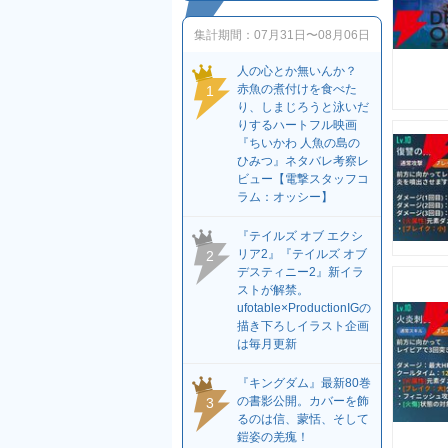
集計期間：
07月31日〜08月06日
人の心とか無いんか？
赤魚の煮付けを食べた
1
り、しまじろうと泳いだ
りするハートフル映画
『ちいかわ 人魚の島の
ひみつ』ネタバレ考察レ
ビュー【電撃スタッフコ
ラム：オッシー】
『テイルズ オブ エクシ
リア2』『テイルズ オブ
2
デスティニー2』新イラ
ストが解禁。
ufotable×ProductionIGの
描き下ろしイラスト企画
は毎月更新
『キングダム』最新80巻
の書影公開。カバーを飾
3
るのは信、蒙恬、そして
鎧姿の羌瘣！