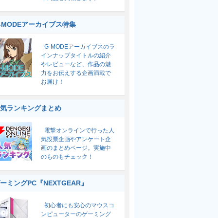
-MODEアーカイブス特集
G-MODEアーカイブスのラ
インナップタイトルの紹介
やレビューなど、作品の魅
力をお伝えする企画満載で
お届け！
気ランキングまとめ
電撃オンラインで行った人
気投票企画やアンケート企
画のまとめページ。実施中
のものもチェック！
ーミングPC『NEXTGEAR』
初心者にも安心のマウスコ
ンピューターのゲーミング