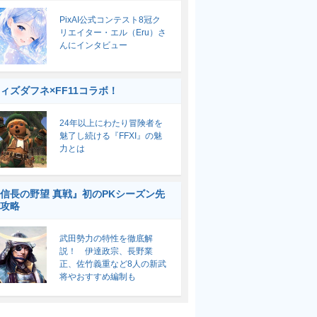
PixAI公式コンテスト8冠ク
リエイター・エル（Eru）さ
んにインタビュー
ィズダフネ×FF11コラボ！
24年以上にわたり冒険者を
魅了し続ける『FFXI』の魅
力とは
信長の野望 真戦』初のPKシーズン先
攻略
武田勢力の特性を徹底解
説！ 伊達政宗、長野業
正、佐竹義重など8人の新武
将やおすすめ編制も