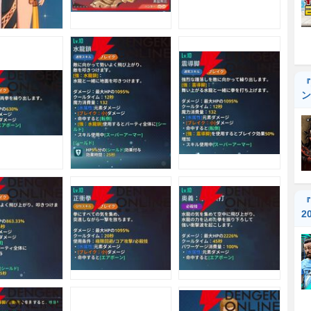
『
ン
『
2