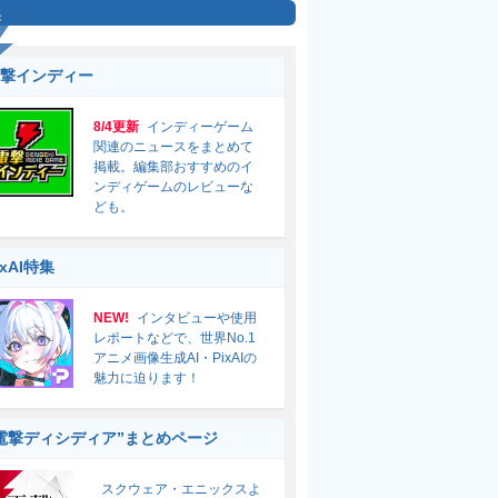
集
撃インディー
8/4更新
インディーゲーム
関連のニュースをまとめて
掲載。編集部おすすめのイ
ンディゲームのレビューな
ども。
ixAI特集
NEW!
インタビューや使用
レポートなどで、世界No.1
アニメ画像生成AI・PixAIの
魅力に迫ります！
電撃ディシディア”まとめページ
スクウェア・エニックスよ