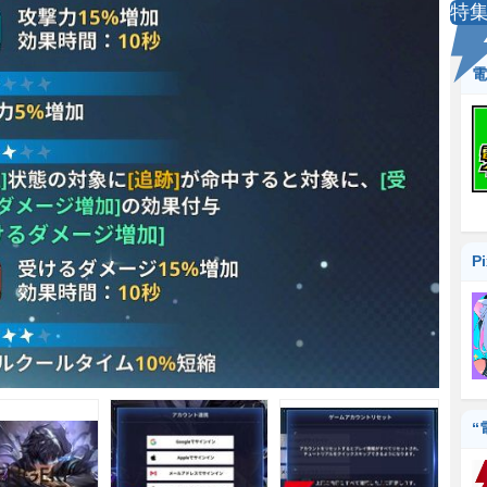
特
電
P
“