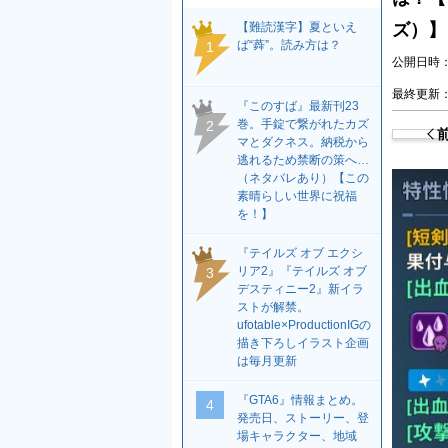
【難読漢字】夏といえ
ズ）】
ば“蕣”。読み方は？
1
公開日時：2
最終更新：2
『このすば』最新刊23
巻。手錠で繋がれたカズ
2
マとダクネス。納税から
逃れるため禁断の策へ…
（ネタバレあり）【この
素晴らしい世界に祝福
を！】
『テイルズ オブ エクシ
リア2』『テイルズ オブ
3
デスティニー2』新イラ
ストが解禁。
ufotable×ProductionIGの
描き下ろしイラスト企画
は毎月更新
『GTA6』情報まとめ。
4
発売日、ストーリー、登
場キャラクター、地域