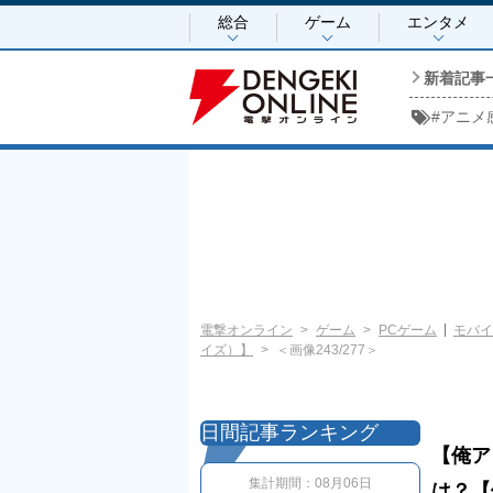
総合
ゲーム
エンタメ
新着記事
#
アニメ
電撃オンライン
ゲーム
PCゲーム
モバイ
イズ）】
＜画像243/277＞
日間記事ランキング
【俺ア
集計期間：
08月06日
は？【