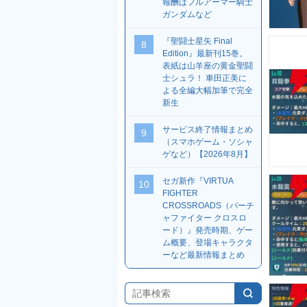
報酬はフルアーマー騎士
ガンダムなど
『聖闘士星矢 Final
8
Edition』最新刊15巻。
表紙は山羊座の黄金聖闘
士シュラ！ 車田正美に
よる全編大幅加筆で完全
新生
サービス終了情報まとめ
9
（スマホゲーム・ソシャ
ゲなど）【2026年8月】
セガ新作『VIRTUA
10
FIGHTER
CROSSROADS（バーチ
ャファイター クロスロ
ード）』発売時期、ゲー
ム概要、登場キャラクタ
ーなど最新情報まとめ