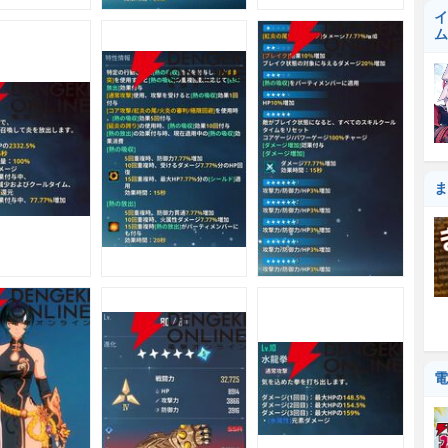
イ
ム
ま
電