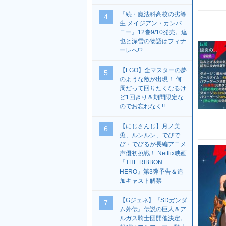
『続・魔法科高校の劣等
4
生 メイジアン・カンパ
ニー』12巻9/10発売。達
也と深雪の物語はフィナ
ーレへ!?
【FGO】全マスターの夢
5
のような敵が出現！ 何
周だって回りたくなるけ
ど1回きり＆期間限定な
のでお忘れなく!!
【にじさんじ】月ノ美
6
兎、ルンルン、でびで
び・でびるが長編アニメ
声優初挑戦！ Netflix映画
『THE RIBBON
HERO』第3弾予告＆追
加キャスト解禁
【Gジェネ】『SDガンダ
7
ム外伝』伝説の巨人＆ア
ルガス騎士団開催決定。