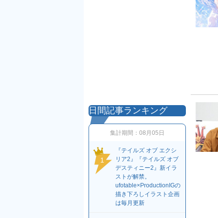
日間記事ランキング
集計期間：
08月05日
『テイルズ オブ エクシ
リア2』『テイルズ オブ
1
デスティニー2』新イラ
ストが解禁。
ufotable×ProductionIGの
描き下ろしイラスト企画
は毎月更新