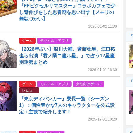
『FFピクセルリマスター』コラボカフェで少
し背伸びをした思春期を思い出す【メモリの
無駄づかい】
2026-01-02 11:30
『
ゲーム
モバイル・アプリ
【2026年占い】浪川大輔、斉藤壮馬、江口拓
也ら出演『君ノ隣ニ座ル星。』で占う12星座
別運勢まとめ
2026-01-01 16:30
『
ゲーム
モバイル・アプリ
女性向けゲーム
レビュー
『東京ディバンカー』寮長一覧（シーズン
1）：個性豊かな7人のキャラクターを公式設
定＋主観で紹介します！
2025-12-31 10:20
イ