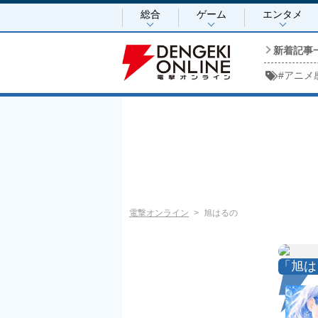
総合
ゲーム
エンタメ
新着記事
#
アニメ
電撃オンライン
旭はるの
「旭は