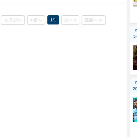
≪ 先頭へ
< 前へ
1/1
次へ >
最後へ ≫
『
ン
『
2