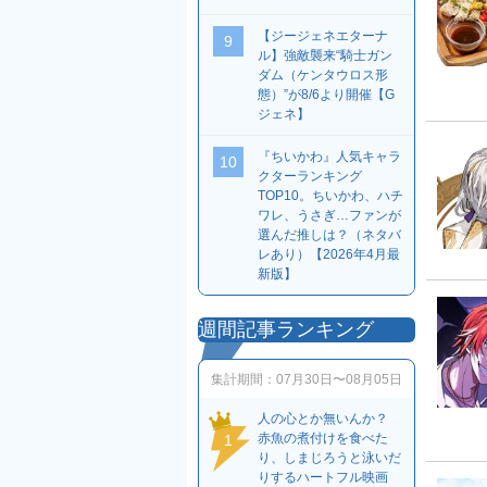
【ジージェネエターナ
9
ル】強敵襲来“騎士ガン
ダム（ケンタウロス形
態）”が8/6より開催【G
ジェネ】
『ちいかわ』人気キャラ
10
クターランキング
TOP10。ちいかわ、ハチ
ワレ、うさぎ…ファンが
選んだ推しは？（ネタバ
レあり）【2026年4月最
新版】
週間記事ランキング
集計期間：
07月30日〜08月05日
人の心とか無いんか？
赤魚の煮付けを食べた
1
り、しまじろうと泳いだ
りするハートフル映画