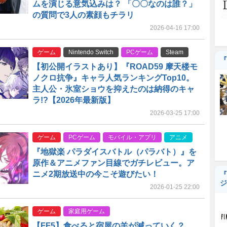
ムを演じる意気込みは？ 「〇〇なのは誰？」
の質問で3人の素顔もチラリ
2026-04-16 17:00
ゲーム
Nintendo Switch
PCゲーム
Steam
『
【初公開イラストあり】『ROAD59 摩天楼モ
ノクロ抗争』キャラ人気ランキングTop10。
主人公・氷室ショウを抑えたのは納得のキャ
ラ!?【2026年最新版】
2026-03-25 17:00
ゲーム
PCゲーム
モバイル・アプリ
アニメ
『地獄楽 パラダイスバトル（パラバト）』を
原作＆アニメファン目線でガチレビュー。ア
ニメ2期放送中の今こそ遊びたい！
『
ジ
2026-01-25 22:00
ゲーム
家庭用ゲーム
【FF5】食べると宿屋の羊が減っていく？