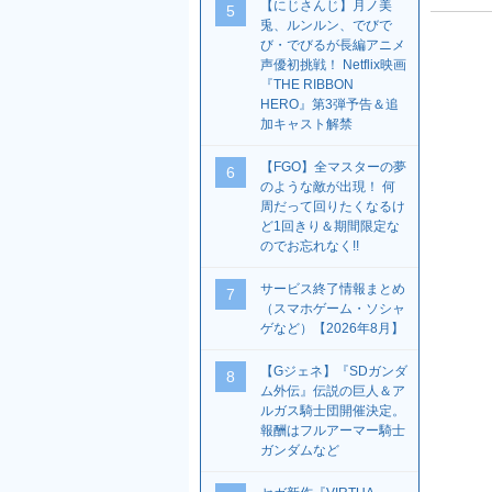
【にじさんじ】月ノ美
5
兎、ルンルン、でびで
び・でびるが長編アニメ
声優初挑戦！ Netflix映画
『THE RIBBON
HERO』第3弾予告＆追
加キャスト解禁
【FGO】全マスターの夢
6
のような敵が出現！ 何
周だって回りたくなるけ
ど1回きり＆期間限定な
のでお忘れなく!!
サービス終了情報まとめ
7
（スマホゲーム・ソシャ
ゲなど）【2026年8月】
【Gジェネ】『SDガンダ
8
ム外伝』伝説の巨人＆ア
ルガス騎士団開催決定。
報酬はフルアーマー騎士
ガンダムなど