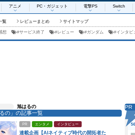
アニメ
PC・ガジェット
電撃PS
Switch
一覧
レビューまとめ
サイトマップ
感想
#
サービス終了
#
レビュー
#
ガンダム
#
インタビ
旭はるの
PR
るの」の記事一覧
5
PR
エンタメ
インタビュー
連載企画【AIネイティブ時代の開拓者た