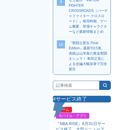
セガ新作『VIRTUA
9
FIGHTER
CROSSROADS（バーチ
ャファイター クロスロ
ード）』発売時期、ゲー
ム概要、登場キャラクタ
ーなど最新情報まとめ
『聖闘士星矢 Final
10
Edition』最新刊15巻。
表紙は山羊座の黄金聖闘
士シュラ！ 車田正美に
よる全編大幅加筆で完全
新生
#サービス終了
ゲーム
モバイル・アプリ
『NBA RISE』8月31日サー
ビス終了。大型リニューア