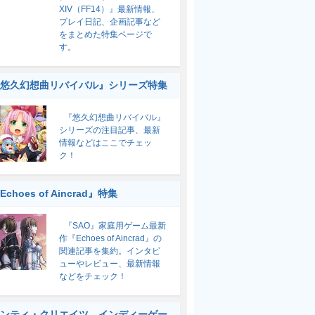
XIV（FF14）』最新情報、
プレイ日記、企画記事など
をまとめた特集ページで
す。
悠久幻想曲リバイバル』シリーズ特集
『悠久幻想曲リバイバル』
シリーズの注目記事、最新
情報などはここでチェッ
ク！
Echoes of Aincrad』特集
『SAO』家庭用ゲーム最新
作『Echoes of Aincrad』の
関連記事を集約。インタビ
ューやレビュー、最新情報
などをチェック！
ンティ・クリエイツ インディーゲー