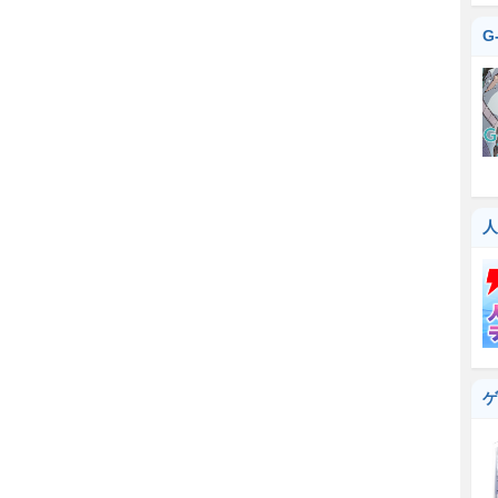
G
人
ゲ