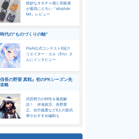
絶妙なオモチャ感と高級感
が最高にエモい『abxylute
M4』レビュー
I時代の"ものづくりの軸"
PixAI公式コンテスト8冠ク
リエイター・エル（Eru）さ
んにインタビュー
信長の野望 真戦』初のPKシーズン先
攻略
武田勢力の特性を徹底解
説！ 伊達政宗、長野業
正、佐竹義重など8人の新武
将やおすすめ編制も
集