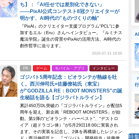
ち】：「AI任せでは差別化できない」
――PixAI公式コンテスト8冠クリエイターが
明かす、AI時代の"ものづくりの軸"
『PixAI』のクリエイター支援プログラム“PCL”に参
加するエル（Eru）さんへインタビュー。『ルミナス
A
魔法学院』誕生の背景やPixAIの活用方法、AI時代の
創作哲学に迫ります。
2026-07-31 18:00
PR
ゲーム
モバイル・アプリ
インタビュー
ゴジバト5周年記念：ビオランテが熱線を吐
『
く。西川伸司氏×佐藤僚祐氏（東宝）
行
が"GODZILLA RE：BOOT MONSTERS"の誕
生秘話を語る【ゴジラバトルライン】
累計450万DL突破の『ゴジラバトルライン』が配信5
周年を迎え、新企画「REBOOT MONSTERS」が始
動。第1弾の“ビオランテ・ハーベスト”、“デストロ
イア（超ドラゴン体）”が5月29日18:00に実装され
ます。その実装を記念し、2体を再構築したレジェン
特
ド・西川伸司氏と、『ゴジバト』開発担当・佐藤僚