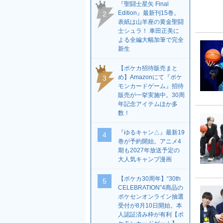
『聖闘士星矢 Final
Edition』最新刊15巻。
2
表紙は山羊座の黄金聖闘
士シュラ！ 車田正美に
よる全編大幅加筆で完全
新生
【ポケカ招待販売まと
め】Amazonにて『ポケ
3
モンカードゲーム』招待
販売が一挙実施中。30周
年記念アイテムほか多
数！
『ゆるキャン△』最新19
4
巻が予約開始。アニメ4
期も2027年放送予定の
大人気キャンプ漫画
【ポケカ30周年】“30th
5
CELEBRATION”4商品の
ポケセンオンライン抽選
受付が8月10日開始。本
人認証済み枠が有利【ポ