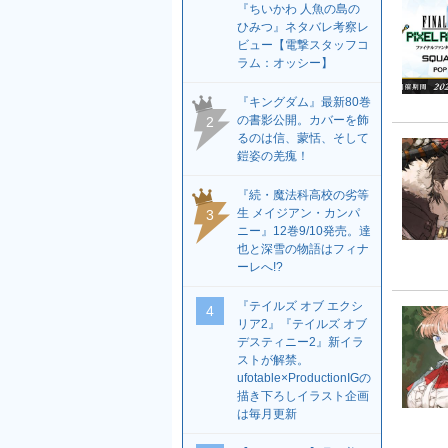
『ちいかわ 人魚の島の
ひみつ』ネタバレ考察レ
ビュー【電撃スタッフコ
ラム：オッシー】
『キングダム』最新80巻
の書影公開。カバーを飾
2
るのは信、蒙恬、そして
鎧姿の羌瘣！
『続・魔法科高校の劣等
生 メイジアン・カンパ
3
ニー』12巻9/10発売。達
也と深雪の物語はフィナ
ーレへ!?
『テイルズ オブ エクシ
4
リア2』『テイルズ オブ
デスティニー2』新イラ
ストが解禁。
ufotable×ProductionIGの
描き下ろしイラスト企画
は毎月更新