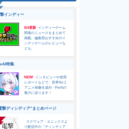
撃インディー
8/4更新
インディーゲーム
関連のニュースをまとめて
掲載。編集部おすすめのイ
ンディゲームのレビューな
ども。
ixAI特集
NEW!
インタビューや使用
レポートなどで、世界No.1
アニメ画像生成AI・PixAIの
魅力に迫ります！
電撃ディシディア”まとめページ
スクウェア・エニックスよ
り配信中の『ディシディア