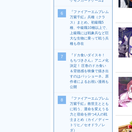
ケモンカードゲーム】
『ファイアーエムブレム
6
万紫千紅』兵種（クラ
ス）まとめ。初級職5
種、中級職10種以上で、
上級職には戦象兵など巨
大な生物に乗って戦う兵
種も存在
『ドカ食いダイスキ！
7
もちづきさん』アニメ化
決定！ 圧巻のドカ食い
＆背徳感を映像で描き出
すのはパッショーネ。原
作者によるお祝い漫画も
公開
『ファイアーエムブレム
8
万紫千紅』救世主ととも
に戦う、運命を変えうる
力と宿命を持つ4人の戦
士まとめ（カイ／ディー
トリヒ／セオドラ／レ
ダ）