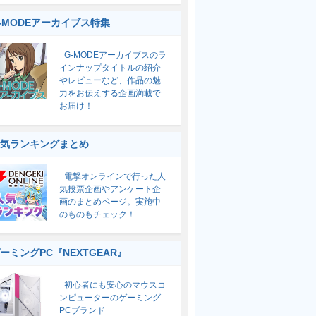
-MODEアーカイブス特集
G-MODEアーカイブスのラ
インナップタイトルの紹介
やレビューなど、作品の魅
力をお伝えする企画満載で
お届け！
気ランキングまとめ
電撃オンラインで行った人
気投票企画やアンケート企
画のまとめページ。実施中
のものもチェック！
ーミングPC『NEXTGEAR』
初心者にも安心のマウスコ
ンピューターのゲーミング
PCブランド