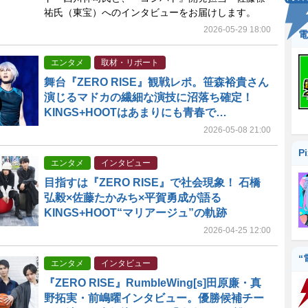
祐氏（東宝）へのインタビューをお届けします。
2026-05-29 18:00
電
エンタメ
取材・リポート
舞台『ZERO RISE』観戦レポ。笹森裕貴さん
演じるマドカの繊細な演技に沼落ち確定！
KINGS+HOOTはあまりにも青春で…
2026-05-08 21:00
P
エンタメ
インタビュー
目指すは『ZERO RISE』で社会現象！ 石橋
弘毅×佐藤たかみち×平賀勇成が語る
KINGS+HOOT“マリアージュ”の軌跡
2026-04-25 12:00
“
エンタメ
インタビュー
『ZERO RISE』RumbleWing[s]田原廉・真
野拓実・前嶋曜インタビュー。優勝候補チー