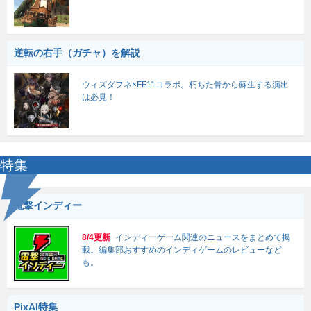
逆転の右手（ガチャ）を解説
ウィズダフネ×FF11コラボ。朽ちた骨から蘇生する演出
は必見！
特集
電撃インディー
8/4更新
インディーゲーム関連のニュースをまとめて掲
載。編集部おすすめのインディゲームのレビューなど
も。
PixAI特集