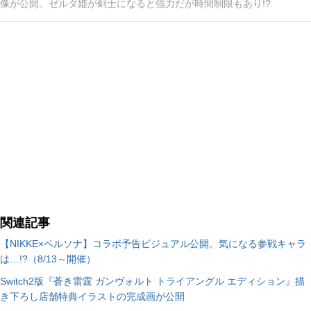
像が公開。ゼルダ姫が剣士になると強力だが時間制限もあり!?
関連記事
【NIKKE×ペルソナ】コラボ予告ビジュアル公開。気になる参戦キャラ
は…!?（8/13～開催）
Switch2版『蒼き雷霆 ガンヴォルト トライアングル エディション』描
き下ろし店舗特典イラストの完成画が公開