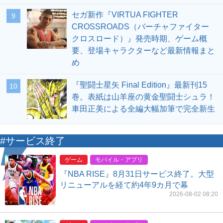
セガ新作『VIRTUA FIGHTER
9
CROSSROADS（バーチャファイター
クロスロード）』発売時期、ゲーム概
要、登場キャラクターなど最新情報まと
め
『聖闘士星矢 Final Edition』最新刊15
10
巻。表紙は山羊座の黄金聖闘士シュラ！
車田正美による全編大幅加筆で完全新生
#サービス終了
ゲーム
モバイル・アプリ
『NBA RISE』8月31日サービス終了。大型
リニューアルを経て約4年9カ月で幕
2026-08-02 08:20