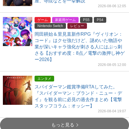
屋、寺院などを一挙解説
2026-08-06 12:05
ゲーム
家庭用ゲーム
PS5
PS4
Nintendo Switch
レビュー
岡田耕始＆里見直新作RPG『ヴィリオン：
コード』はクセ強だけど、謎めいた物語や
業が深いキャラ強化が刺さる人にはぶっ刺
さる【おすすめ度：8点／電撃の激押し神ゲ
ー2026】
2026-08-05 12:00
エンタメ
スパイダーマン鑑賞準備RTAしてみた。
『スパイダーマン：ブランド・ニュー・デ
イ』を観る前に必見の過去作まとめ【電撃
スタッフコラム：オッシー】
2026-08-04 19:07
もっと見る