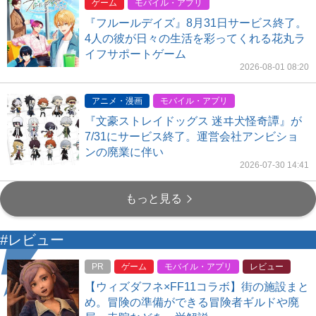
ゲーム
モバイル・アプリ
『フルールデイズ』8月31日サービス終了。
4人の彼が日々の生活を彩ってくれる花丸ラ
イフサポートゲーム
2026-08-01 08:20
アニメ・漫画
モバイル・アプリ
『文豪ストレイドッグス 迷ヰ犬怪奇譚』が
7/31にサービス終了。運営会社アンビショ
ンの廃業に伴い
2026-07-30 14:41
もっと見る
#レビュー
PR
ゲーム
モバイル・アプリ
レビュー
【ウィズダフネ×FF11コラボ】街の施設まと
め。冒険の準備ができる冒険者ギルドや廃