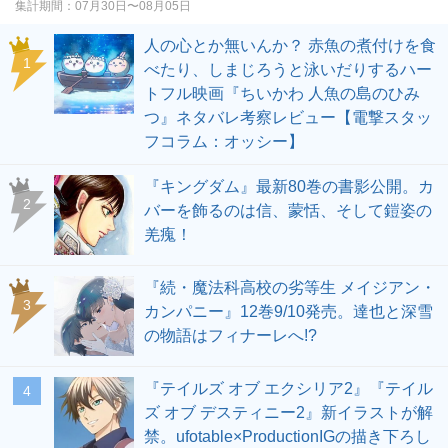
集計期間：
07月30日〜08月05日
人の心とか無いんか？ 赤魚の煮付けを食
1
べたり、しまじろうと泳いだりするハー
トフル映画『ちいかわ 人魚の島のひみ
つ』ネタバレ考察レビュー【電撃スタッ
フコラム：オッシー】
『キングダム』最新80巻の書影公開。カ
2
バーを飾るのは信、蒙恬、そして鎧姿の
羌瘣！
『続・魔法科高校の劣等生 メイジアン・
3
カンパニー』12巻9/10発売。達也と深雪
の物語はフィナーレへ!?
『テイルズ オブ エクシリア2』『テイル
4
ズ オブ デスティニー2』新イラストが解
禁。ufotable×ProductionIGの描き下ろし