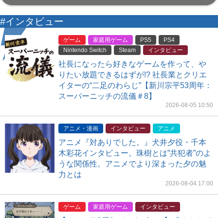
#インタビュー
ゲーム
家庭用ゲーム
PS5
PS4
Nintendo Switch
Steam
インタビュー
社長になったら好きなゲームを作って、や
りたい放題できるはずが!? 社長業とクリエ
イターの“二足のわらじ”【新川宗平53周年：
スーパーニッチの流儀＃8】
2026-08-05 10:50
アニメ・漫画
インタビュー
アニメ
アニメ『対ありでした。』犬井夕役・千本
木彩花インタビュー。珠樹とは”共犯者”のよ
うな関係性。アニメでより深まった夕の魅
力とは
2026-08-04 17:00
ゲーム
家庭用ゲーム
インタビュー