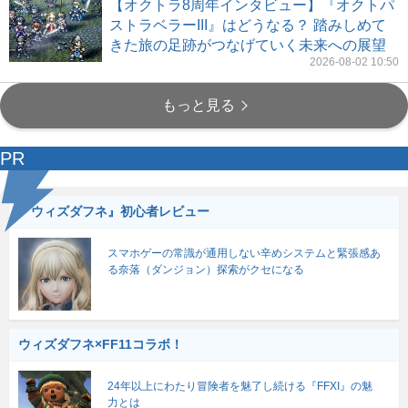
【オクトラ8周年インタビュー】『オクトパ
ストラベラーIII』はどうなる？ 踏みしめて
きた旅の足跡がつなげていく未来への展望
2026-08-02 10:50
もっと見る
PR
『ウィズダフネ』初心者レビュー
スマホゲーの常識が通用しない辛めシステムと緊張感あ
る奈落（ダンジョン）探索がクセになる
ウィズダフネ×FF11コラボ！
24年以上にわたり冒険者を魅了し続ける『FFXI』の魅
力とは