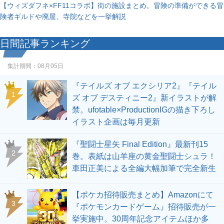
【ウィズダフネ×FF11コラボ】街の施設まとめ。冒険の準備ができる冒
険者ギルドや廃屋、寺院などを一挙解説
日間記事ランキング
集計期間：
08月05日
『テイルズ オブ エクシリア2』『テイル
1
ズ オブ デスティニー2』新イラストが解
禁。ufotable×ProductionIGの描き下ろし
イラスト企画は毎月更新
『聖闘士星矢 Final Edition』最新刊15
2
巻。表紙は山羊座の黄金聖闘士シュラ！
車田正美による全編大幅加筆で完全新生
【ポケカ招待販売まとめ】Amazonにて
3
『ポケモンカードゲーム』招待販売が一
挙実施中。30周年記念アイテムほか多