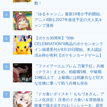
数！
『ゆるキャン△』最新19巻が予約開始。
4
アニメ4期も2027年放送予定の大人気キ
ャンプ漫画
【ポケカ30周年】“30th
5
CELEBRATION”4商品のポケセンオンラ
イン抽選受付が8月10日開始。本人認証
済み枠が有利【ポケモンカードゲーム】
『ファイアーエムブレム 万紫千紅』兵種
6
（クラス）まとめ。初級職5種、中級職
10種以上で、上級職には戦象兵など巨大
な生物に乗って戦う兵種も存在
『ドカ食いダイスキ！ もちづきさん』ア
7
ニメ化決定！ 圧巻のドカ食い＆背徳感を
映像で描き出すのはパッショーネ。原作