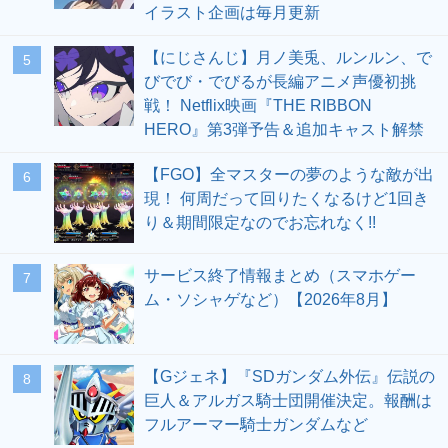
イラスト企画は毎月更新
【にじさんじ】月ノ美兎、ルンルン、で
5
びでび・でびるが長編アニメ声優初挑
戦！ Netflix映画『THE RIBBON
HERO』第3弾予告＆追加キャスト解禁
【FGO】全マスターの夢のような敵が出
6
現！ 何周だって回りたくなるけど1回き
り＆期間限定なのでお忘れなく!!
サービス終了情報まとめ（スマホゲー
7
ム・ソシャゲなど）【2026年8月】
【Gジェネ】『SDガンダム外伝』伝説の
8
巨人＆アルガス騎士団開催決定。報酬は
フルアーマー騎士ガンダムなど