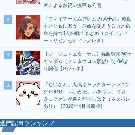
者によるお祝い漫画も公開
『ファイアーエムブレム 万紫千紅』救世
8
主とともに戦う、運命を変えうる力と宿
命を持つ4人の戦士まとめ（カイ／ディ
ートリヒ／セオドラ／レダ）
【ジージェネエターナル】強敵襲来“騎士
9
ガンダム（ケンタウロス形態）”が8/6よ
り開催【Gジェネ】
『ちいかわ』人気キャラクターランキン
10
グTOP10。ちいかわ、ハチワレ、うさ
ぎ…ファンが選んだ推しは？（ネタバレ
あり）【2026年4月最新版】
週間記事ランキング