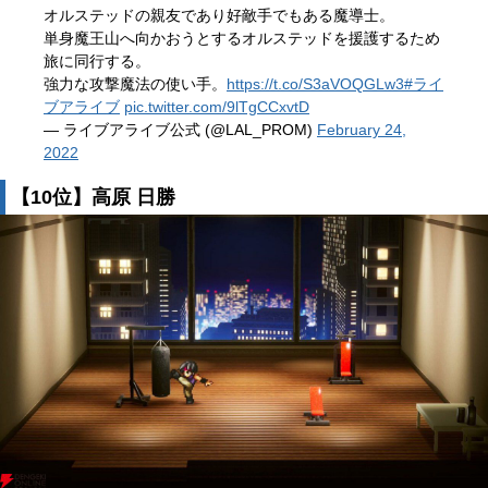
オルステッドの親友であり好敵手でもある魔導士。
単身魔王山へ向かおうとするオルステッドを援護するため
旅に同行する。
強力な攻撃魔法の使い手。
https://t.co/S3aVOQGLw3
#ライ
ブアライブ
pic.twitter.com/9lTgCCxvtD
— ライブアライブ公式 (@LAL_PROM)
February 24,
2022
【10位】高原 日勝