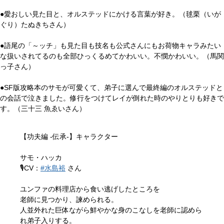
●愛おしい見た目と、オルステッドにかける言葉が好き。（毬栗（いが
ぐり）たぬきちさん）
●語尾の「～ッチ」も見た目も技名も公式さんにもお荷物キャラみたい
な扱いされてるのも全部ひっくるめてかわいい。不憫かわいい。（馬関
っ子さん）
●SF版攻略本のサモが可愛くて、弟子に選んで最終編のオルステッドと
の会話で泣きました。修行をつけてレイが倒れた時のやりとりも好きで
す。（三十三 魚ゑいさん）
【功夫編 -伝承-】キャラクター
サモ・ハッカ
🎙️CV：
#水島裕
さん
ユンファの料理店から食い逃げしたところを
老師に見つかり、諫められる。
人並外れた巨体ながら鮮やかな身のこなしを老師に認めら
れ弟子入りする。