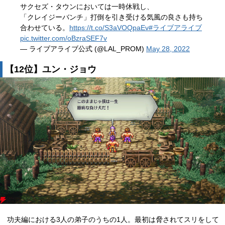
サクセズ・タウンにおいては一時休戦し、
「クレイジーバンチ」打倒を引き受ける気風の良さも持ち
合わせている。
https://t.co/S3aVOQpaEv
#ライブアライブ
pic.twitter.com/oBzraSEF7v
— ライブアライブ公式 (@LAL_PROM)
May 28, 2022
【12位】ユン・ジョウ
功夫編における3人の弟子のうちの1人。最初は脅されてスリをして