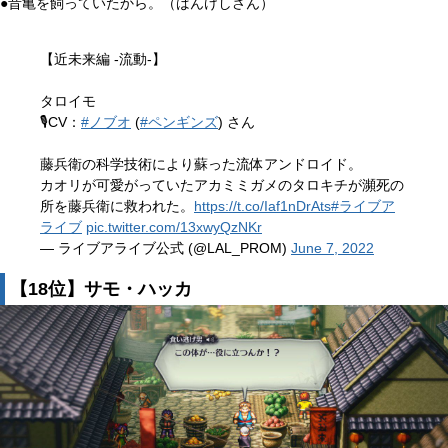
●昔亀を飼っていたから。（ばんけしさん）
【近未来編 -流動-】
タロイモ
🎙️CV：
#ノブオ
(
#ペンギンズ
) さん
藤兵衛の科学技術により蘇った流体アンドロイド。
カオリが可愛がっていたアカミミガメのタロキチが瀕死の
所を藤兵衛に救われた。
https://t.co/Iaf1nDrAts
#ライブア
ライブ
pic.twitter.com/13xwyQzNKr
— ライブアライブ公式 (@LAL_PROM)
June 7, 2022
【18位】サモ・ハッカ