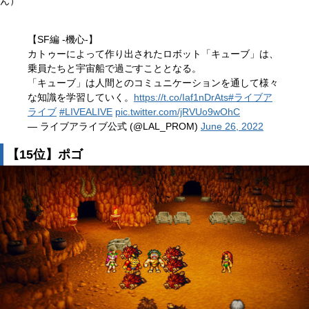
ん）
【SF編 -機心-】
カトゥーによって作り出されたロボット「キューブ」は、
乗員たちと宇宙船で過ごすこととなる。
「キューブ」は人間とのコミュニケーションを通して様々
な知識を学習していく。
https://t.co/Iaf1nDrAts
#ライブア
ライブ
#LIVEALIVE
pic.twitter.com/jRVUo9wOhC
— ライブアライブ公式 (@LAL_PROM)
June 26, 2022
【15位】ポゴ