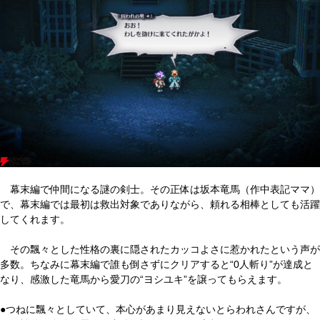
幕末編で仲間になる謎の剣士。その正体は坂本竜馬（作中表記ママ）
で、幕末編では最初は救出対象でありながら、頼れる相棒としても活躍
してくれます。
その飄々とした性格の裏に隠されたカッコよさに惹かれたという声が
多数。ちなみに幕末編で誰も倒さずにクリアすると“0人斬り”が達成と
なり、感激した竜馬から愛刀の“ヨシユキ”を譲ってもらえます。
●つねに飄々としていて、本心があまり見えないとらわれさんですが、