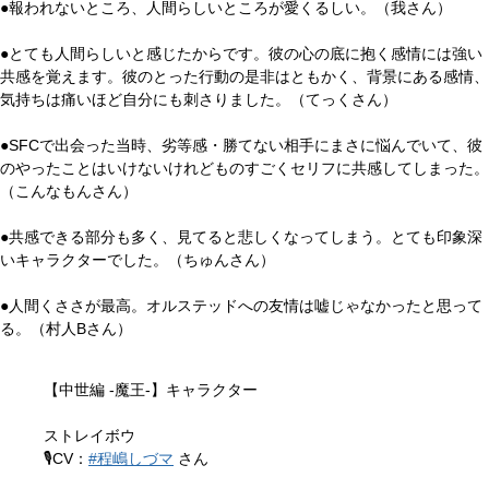
●報われないところ、人間らしいところが愛くるしい。（我さん）
●とても人間らしいと感じたからです。彼の心の底に抱く感情には強い
共感を覚えます。彼のとった行動の是非はともかく、背景にある感情、
気持ちは痛いほど自分にも刺さりました。（てっくさん）
●SFCで出会った当時、劣等感・勝てない相手にまさに悩んでいて、彼
のやったことはいけないけれどものすごくセリフに共感してしまった。
（こんなもんさん）
●共感できる部分も多く、見てると悲しくなってしまう。とても印象深
いキャラクターでした。（ちゅんさん）
●人間くささが最高。オルステッドへの友情は嘘じゃなかったと思って
る。（村人Bさん）
【中世編 -魔王-】キャラクター
ストレイボウ
🎙️CV：
#程嶋しづマ
さん