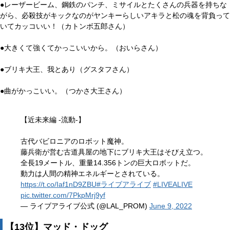
●レーザービーム、鋼鉄のパンチ、ミサイルとたくさんの兵器を持ちな
がら、必殺技がキックなのがヤンキーらしいアキラと松の魂を背負って
いてカッコいい！（カトンボ五郎さん）
●大きくて強くてかっこいいから。（おいらさん）
●ブリキ大王、我とあり（グスタフさん）
●曲がかっこいい。（つかさ大王さん）
【近未来編 -流動-】
古代バビロニアのロボット魔神。
藤兵衛が営む古道具屋の地下にブリキ大王はそびえ立つ。
全長19メートル、重量14.356トンの巨大ロボットだ。
動力は人間の精神エネルギーとされている。
https://t.co/Iaf1nD9ZBU
#ライブアライブ
#LIVEALIVE
pic.twitter.com/7PkpMrj9yf
— ライブアライブ公式 (@LAL_PROM)
June 9, 2022
【13位】マッド・ドッグ