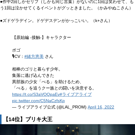
●作中2回しかセリフ（しかも同じ言葉）がないのに1回は笑わせて、も
う1回は泣かせてくるイベントがグッときました。（かみやぬこさん）
●ズドゲラデイン。ドゲデスデンがかっこいい。（k+さん）
【原始編 -接触-】キャラクター
ポゴ
🎙️CV：
#緒方恵美
さん
相棒のゴリと暮らす少年。
集落に逃げ込んできた
異部族の少女「べる」を助けるため、
「べる」を追うクー族との闘いを決意する。
https://t.co/S3aVOQpaEv
#ライブアライブ
pic.twitter.com/C5NaCzfsKp
— ライブアライブ公式 (@LAL_PROM)
April 16, 2022
【14位】ブリキ大王