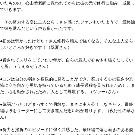
いたものの、心山拳老師に救われてからは彼の元で修行に励み、成長し
ていきます。
その努力する姿に主人公らしさを感じたファンもいたようで、最終編
で彼を選んだという声も多かったです。
●初めは弱かったけどたくさん修行を積んで強くなる、そんな主人公ら
しいところが好きです！（翠夏さん）
●脅されてスリをしていた少年が、自らの意志で心も体も強くなってい
く所。（うぇるぞうさん）
●ユンは自分の弱さを客観的に見ることができ、努力する心の強さや恐
怖に立ち向かう勇気を持っているため（成長過程を見られるため）。ま
た、心を動かされたため。人として尊敬する。（ツァー♪さん）
●気弱だったけどまっすくで勇敢な、まさに主人公！ なキャラ。最終
編は彼をリーダーにして突き進んだ思い出が甦ります。（夜行性の草さ
ん）
●努力と挫折のエピソードに強く共感した。最終編で落ち着きのある姿