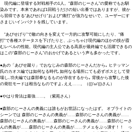
現代編に登場する対戦相手の1人。“森部のじーさん”の愛称でもお馴
染みです。本来であれば1回戦うだけの短い出番ではありますが、彼か
ら習得できる“あびせげり”および“痛打”が強力なせいで、ユーザーにす
さまじいインパクトを残しています。
“あびせげり”で敵の向きを変えて一方的に攻撃可能にしたり、“痛
打”で各種ステータスを下げたりと、ぶっちゃけ現代編のほかの技が霞
むレベルの性能。現代編の主人公である高原が最終編でも活躍できるの
はこの“森部のじーさん”のおかげであるという声も多かったです。
●あの「あびせ蹴り」でおなじみの森部のじーさんだから｡ ヒテッマン
氏のカオス編では如何なる時代､如何なる場所にても必ずボスとして登
場し､功夫編では森部拳なるものが存在するから｡ 背後から攻撃した後
の発狂モードは相当なものですよ､ええ……。（(|)'ω'(|)さん）
●やはり骨法は最強……。（紫苑さん）
●森部のじーさんの奥義には誰もがお世話になったはず。 オブライトの
シーンでは 森部のじーさんの奥義が……森部のじーさんの奥義が……
森部のじーさんの奥義が……森部のじーさんの奥義が……森部のじーさ
んの奥義が……森部のじーさんの奥義が……テメェをぶっ潰す！！ っ