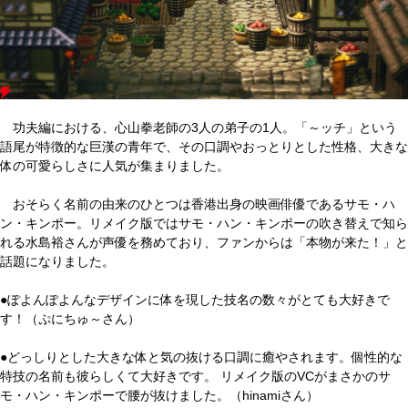
功夫編における、心山拳老師の3人の弟子の1人。「～ッチ」という
語尾が特徴的な巨漢の青年で、その口調やおっとりとした性格、大きな
体の可愛らしさに人気が集まりました。
おそらく名前の由来のひとつは香港出身の映画俳優であるサモ・ハ
ン・キンポー。リメイク版ではサモ・ハン・キンポーの吹き替えで知ら
れる水島裕さんが声優を務めており、ファンからは「本物が来た！」と
話題になりました。
●ぽよんぽよんなデザインに体を現した技名の数々がとても大好きで
す！（ぷにちゅ～さん）
●どっしりとした大きな体と気の抜ける口調に癒やされます。個性的な
特技の名前も彼らしくて大好きです。 リメイク版のVCがまさかのサ
モ・ハン・キンポーで腰が抜けました。（hinamiさん）