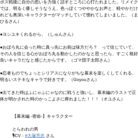
ボス戦後に自分の思いを力強く話すところに心打たれました。リメイク
では、明るく優しそうなうえ、色っぽくつややかなお声と、軽やかだけ
れども奥深いキャラクターがマッチしていて惚れてしまいました。（ま
ひるさん）
●ヨシユキくれるから。（しゅんさん）
●おぼろ丸に会った時に真っ先にお前は味方だろ？ って信じていて、
その人を信じる心がおぼろ丸を動かしたのかなと思ったら、すごく格好
良いキャラだなと感じたからです。（ゴマ団子太郎さん）
●忍者ものでちょっとシリアスになりがちな幕末を楽しくしてくれる、
明るいステキなキャラで好きです。（Goyouさん）
●出てきた時はふにゃふにゃなのに戦うと強いし、幕末編のラストで正
体が明かされた時のかっこよさに痺れました！！！（オユさん）
【幕末編 -密命-】キャラクター
とらわれの男
🎙️CV：
#大塚芳忠
さん