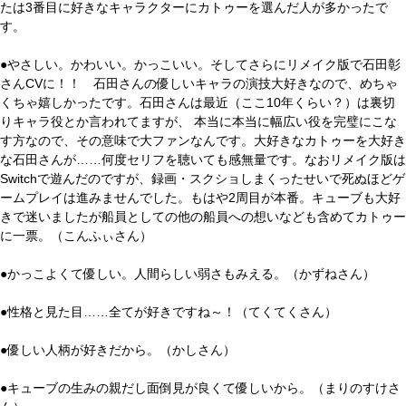
たは3番目に好きなキャラクターにカトゥーを選んだ人が多かったで
す。
●やさしい。かわいい。かっこいい。そしてさらにリメイク版で石田彰
さんCVに！！ 石田さんの優しいキャラの演技大好きなので、めちゃ
くちゃ嬉しかったです。石田さんは最近（ここ10年くらい？）は裏切
りキャラ役とか言われてますが、 本当に本当に幅広い役を完璧にこな
す方なので、その意味で大ファンなんです。大好きなカトゥーを大好き
な石田さんが……何度セリフを聴いても感無量です。なおリメイク版は
Switchで遊んだのですが、録画・スクショしまくったせいで死ぬほどゲ
ームプレイは進みませんでした。もはや2周目が本番。キューブも大好
きで迷いましたが船員としての他の船員への想いなども含めてカトゥー
に一票。（こんふぃさん）
●かっこよくて優しい。人間らしい弱さもみえる。（かずねさん）
●性格と見た目……全てが好きですね～！（てくてくさん）
●優しい人柄が好きだから。（かしさん）
●キューブの生みの親だし面倒見が良くて優しいから。（まりのすけさ