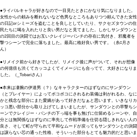
●ライバルキャラが好きなので一目見たときにかなり気になりました。
女性からの頼みを断れないなど色男なところもありつつ頼んできた女性
の日記orシミーズを盗むことを良しとしていたり、サクセズタウンの住
民たちに喝を入れたりと良い男だなと見てました。しかしサンダウンと
の2回目の決闘ではお互いクレイジーバンチの存在に気付き、邪魔者を
撃つシーンで完全に落ちました。最高に格好良い男です。（糸ｴ月さ
ん）
●リメイク前から好きでしたが、リメイク後に声がついて、それが想像
の何億倍も渋くてカッコよくてイメージにも合ってて、大好きになりま
した。（_Tobariさん）
●本来は凄腕の伊達男（？）なキャラクターのはずなのにサンダウン
（とプレイヤー）によってボコボコにされるわ装備は剥がれるわ、なに
かと残念な部分にまた愛嬌があって好きだなぁと思います。いきなりカ
ッコ悪い部分から取り上げてしまいましたが、サンダウンとの早撃ちシ
ーンでクレイジー・バンチの下っ端を事も無げに仕留めるシーンや、自
分とは無関係なはずなのに率先して作戦準備を仕切る隠しきれない人の
良さ、そして町が守られて平和なムードが戻ってもサンダウンとの決闘
は譲らない芯の通った性格、そういった部分もとても魅力的だと思いま