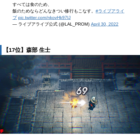
すべては食のため、
飯のためならどんなきつい修行もこなす。
#ライブアライ
ブ
pic.twitter.com/nkovHk97IJ
— ライブアライブ公式 (@LAL_PROM)
April 30, 2022
【17位】森部 生士