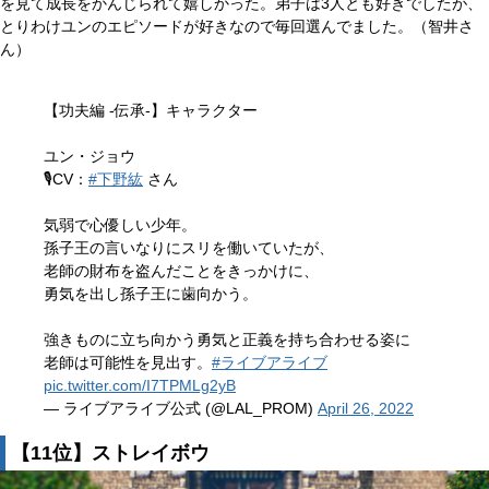
を見て成長をかんじられて嬉しかった。弟子は3人とも好きでしたが、
とりわけユンのエピソードが好きなので毎回選んでました。（智井さ
ん）
【功夫編 -伝承-】キャラクター
ユン・ジョウ
🎙️CV：
#下野紘
さん
気弱で心優しい少年。
孫子王の言いなりにスリを働いていたが、
老師の財布を盗んだことをきっかけに、
勇気を出し孫子王に歯向かう。
強きものに立ち向かう勇気と正義を持ち合わせる姿に
老師は可能性を見出す。
#ライブアライブ
pic.twitter.com/I7TPMLg2yB
— ライブアライブ公式 (@LAL_PROM)
April 26, 2022
【11位】ストレイボウ