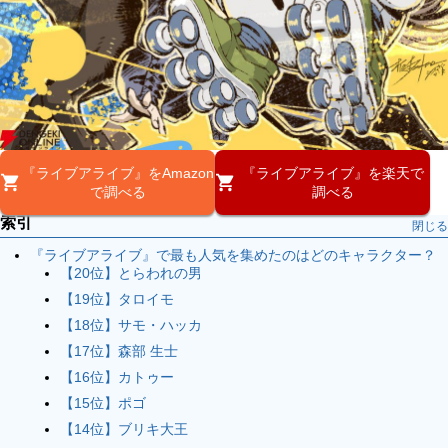
『ライブアライブ』をAmazon
『ライブアライブ』を楽天で
で調べる
調べる
索引
閉じる
『ライブアライブ』で最も人気を集めたのはどのキャラクター？
【20位】とらわれの男
【19位】タロイモ
【18位】サモ・ハッカ
【17位】森部 生士
【16位】カトゥー
【15位】ポゴ
【14位】ブリキ大王