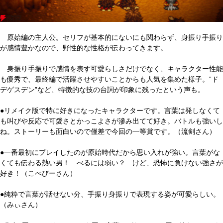
原始編の主人公。セリフが基本的にないにも関わらず、身振り手振り
が感情豊かなので、野性的な性格が伝わってきます。
身振り手振りで感情を表す可愛らしさだけでなく、キャラクター性能
も優秀で、最終編で活躍させやすいことからも人気を集めた様子。“ド
デゲスデン”など、特徴的な技の台詞が印象に残ったという声も。
●リメイク版で特に好きになったキャラクターです。言葉は発しなくて
も叫びや反応で可愛さとかっこよさが滲み出てて好き。バトルも強いし
ね。ストーリーも面白いので僅差で今回の一等賞です。（流剣さん）
●一番最初にプレイしたのが原始時代だから思い入れが強い。言葉がな
くても伝わる熱い男！ べるには弱い？ けど、恐怖に負けない強さが
好き！（こべびーさん）
●純粋で言葉が話せない分、手振り身振りで表現する姿が可愛らしい。
（みぃさん）