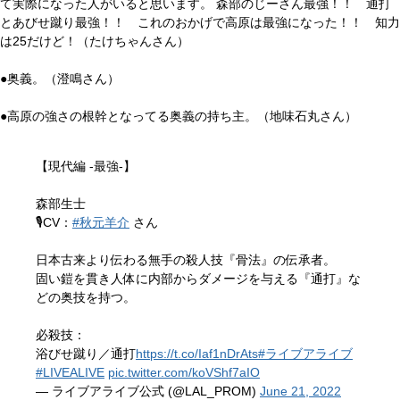
て実際になった人がいると思います。 森部のじーさん最強！！ 通打
とあびせ蹴り最強！！ これのおかげで高原は最強になった！！ 知力
は25だけど！（たけちゃんさん）
●奥義。（澄鳴さん）
●高原の強さの根幹となってる奥義の持ち主。（地味石丸さん）
【現代編 -最強-】
森部生士
🎙️CV：
#秋元羊介
さん
日本古来より伝わる無手の殺人技『骨法』の伝承者。
固い鎧を貫き人体に内部からダメージを与える『通打』な
どの奥技を持つ。
必殺技：
浴びせ蹴り／通打
https://t.co/Iaf1nDrAts
#ライブアライブ
#LIVEALIVE
pic.twitter.com/koVShf7aIO
— ライブアライブ公式 (@LAL_PROM)
June 21, 2022