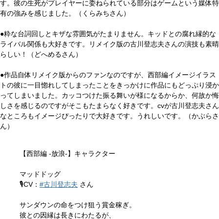
す。彼の生死がプレイヤーに委ねられている部分はゲームという媒体特
有の強みを感じました。（くらみちさん）
●粋な台詞回しとキザな雰囲気がたまりません。キッドとの腐れ縁的な
ライバル関係も大好きです。リメイク版の古川登志夫さんの演技も素晴
らしい！（どへめるさん）
●作品自体リメイク版からのファンなのですが、西部編イメージイラス
トの彼に一目惚れしてしまったことをきっかけに作品にもどっぷり浸か
ってしまいました。カッコつけた振る舞いが様になるからか、何故か悔
しさを感じるのですがそこもたまらなく好きです。cvが古川登志夫さん
なところもイメージぴったりで大好きです。うれしいです。（かぶらさ
ん）
【西部編 -放浪-】キャラクター
マッドドッグ
🎙️CV：
#古川登志夫
さん
サンダウンの命をつけ狙う賞金稼ぎ。
彼との因縁は長きにわたるが、