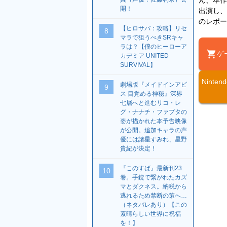
開！
出演し、
のレポー
【ヒロサバ：攻略】リセ
8
マラで狙うべきSRキャ
ラは？【僕のヒーローア
ゲ
カデミア UNITED
SURVIVAL】
Ninte
劇場版『メイドインアビ
9
ス 目覚める神秘』深界
七層へと進むリコ・レ
グ・ナナチ・ファプタの
姿が描かれた本予告映像
が公開。追加キャラの声
優には諸星すみれ、星野
貴紀が決定！
『このすば』最新刊23
10
巻。手錠で繋がれたカズ
マとダクネス。納税から
逃れるため禁断の策へ…
（ネタバレあり）【この
素晴らしい世界に祝福
を！】