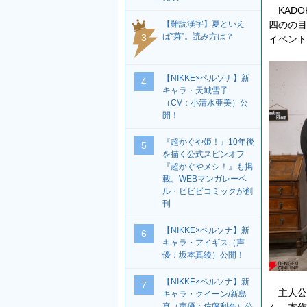
KADO
【難読漢字】夏といえ
四のの目
ば“蕣”。読み方は？
3
イベント
【NIKKE×ペルソナ】新
4
キャラ・天城雪子
（CV：小清水亜美）公
開！
『超かぐや姫！』10年後
5
を描く公式スピンオフ
『超かぐやメシ！』も掲
載。WEBマンガレーベ
ル・ビビビコミックが創
刊
【NIKKE×ペルソナ】新
6
キャラ・アイギス（声
優：坂本真綾）公開！
【NIKKE×ペルソナ】新
7
主人公の
キャラ・クイーン/新島
ん、本作
真（声優：佐藤利奈）公