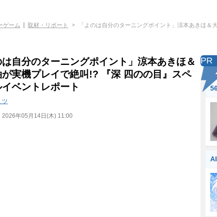
ーゲーム
取材・リポート
「よのは自分のターニングポイント」涼本あきほ＆大倉
PR
のは自分のターニングポイント」涼本あきほ＆
が実機プレイで絶叫!? 『深 四のの目』スペ
ルイベントレポート
5
ミツ
：
2026年05月14日(木) 11:00
A