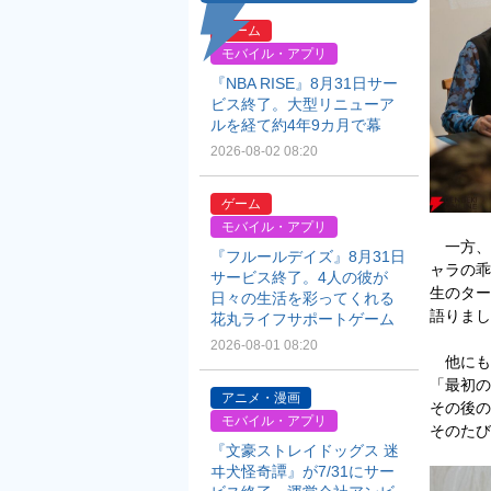
ゲーム
モバイル・アプリ
『NBA RISE』8月31日サー
ビス終了。大型リニューア
ルを経て約4年9カ月で幕
2026-08-02 08:20
ゲーム
モバイル・アプリ
一方、
『フルールデイズ』8月31日
ャラの乖
サービス終了。4人の彼が
生のター
日々の生活を彩ってくれる
語りまし
花丸ライフサポートゲーム
2026-08-01 08:20
他にも「
「最初の
アニメ・漫画
その後の
モバイル・アプリ
そのたび
『文豪ストレイドッグス 迷
ヰ犬怪奇譚』が7/31にサー