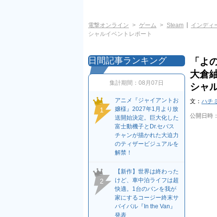
電撃オンライン
ゲーム
Steam
インディ
シャルイベントレポート
日間記事ランキング
「よ
大倉紬
集計期間：
08月07日
シャ
アニメ『ジャイアントお
文：
ハチ
嬢様』2027年1月より放
1
公開日時
送開始決定。巨大化した
富士動機子とDr.セバス
チャンが描かれた大迫力
のティザービジュアルを
解禁！
【新作】世界は終わった
けど、車中泊ライフは超
2
快適。1台のバンを我が
家にするコージー終末サ
バイバル『In the Van』
発表