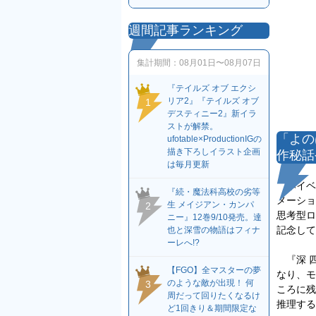
週間記事ランキング
集計期間：
08月01日〜08月07日
『テイルズ オブ エクシ
リア2』『テイルズ オブ
1
デスティニー2』新イラ
ストが解禁。
「よの
ufotable×ProductionIGの
描き下ろしイラスト企画
作秘話
は毎月更新
本イベント
『続・魔法科高校の劣等
メーション
生 メイジアン・カンパ
2
思考型ロ
ニー』12巻9/10発売。達
記念して
也と深雪の物語はフィナ
ーレへ!?
『深 四
【FGO】全マスターの夢
なり、モ
のような敵が出現！ 何
3
ころに残
周だって回りたくなるけ
推理する
ど1回きり＆期間限定な