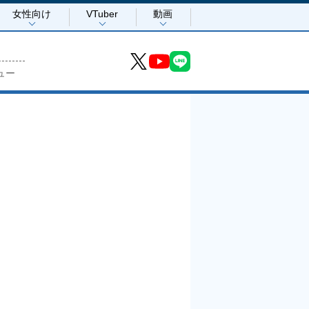
女性向け
VTuber
動画
ュー