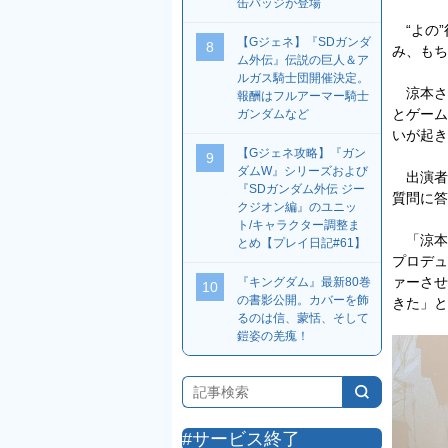
缶バッジが登場
“よの”
【Gジェネ】『SDガンダ
8
み、もち
ム外伝』伝説の巨人＆ア
ルガス騎士団開催決定。
涼本さ
報酬はフルアーマー騎士
とゲーム
ガンダムなど
いが起き
【Gジェネ攻略】『ガン
9
ダムW』シリーズおよび
出演者
『SDガンダム外伝 ジー
質問に答
クジオン編』のユニッ
ト/キャラクター調整ま
「涼本さ
とめ【プレイ日記#61】
プロデュ
ァーさせ
『キングダム』最新80巻
10
の書影公開。カバーを飾
きた」と
るのは信、蒙恬、そして
鎧姿の羌瘣！
#サービス終了