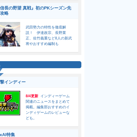
信長の野望 真戦』初のPKシーズン先
攻略
武田勢力の特性を徹底解
説！ 伊達政宗、長野業
正、佐竹義重など8人の新武
将やおすすめ編制も
集
撃インディー
8/4更新
インディーゲーム
関連のニュースをまとめて
掲載。編集部おすすめのイ
ンディゲームのレビューな
ども。
ixAI特集