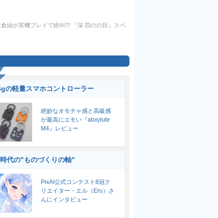
紬が実機プレイで絶叫!? 『深 四のの目』スペ
6gの軽量スマホコントローラー
絶妙なオモチャ感と高級感
が最高にエモい『abxylute
M4』レビュー
I時代の"ものづくりの軸"
PixAI公式コンテスト8冠ク
リエイター・エル（Eru）さ
んにインタビュー