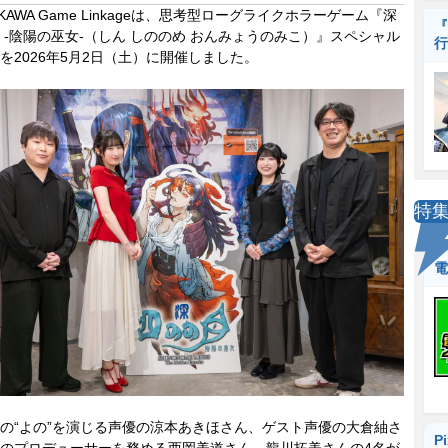
KAWA Game Linkageは、思考型ローグライクホラーゲーム『深
『
 -陰陽の巫女-（しん しののめ おんみょうのみこ）』スペシャル
行
を2026年5月2日（土）に開催しました。
特
電
“よの”を演じる声優の涼本あきほさん、ゲスト声優の大倉紬さ
P
のプロデューサーを務める西岡美道さん、龍川拓美さんの4名が