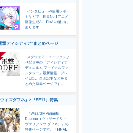
インタビューや使用レポー
トなどで、世界No.1アニメ
画像生成AI・PixAIの魅力に
迫ります！
電撃ディシディア”まとめページ
スクウェア・エニックスよ
り配信中の『ディシディア
デュエルム ファイナルファ
ンタジー』最新情報、プレ
イ日記、企画記事などをま
とめた特集ページです。
ウィズダフネ』×『FF11』特集
『Wizardry Variants
Daphne（ウィザードリィ
ヴァリアンツ ダフネ）』の
特集ページです。『FINAL