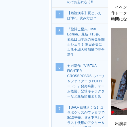
のでお忘れなく!!
イベン
作トーク
【難読漢字】夏といえ
4
ば“蕣”。読み方は？
時間にな
『聖闘士星矢 Final
5
Edition』最新刊15巻。
表紙は山羊座の黄金聖闘
士シュラ！ 車田正美に
よる全編大幅加筆で完全
新生
セガ新作『VIRTUA
6
FIGHTER
CROSSROADS（バーチ
ャファイター クロスロ
ード）』発売時期、ゲー
ム概要、登場キャラクタ
ーなど最新情報まとめ
【SAO×結城さくな】コ
7
ラボグッズがファミマで
8/13発売。描き下ろしイ
ラスト使用のアクキー＆
出演者