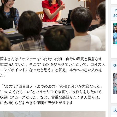
『
2
涼本さんは「オファーをいただいた頃、自分の声質と得意なキ
離に悩んでいた。そこで“よの”をやらせていただいて、自分の人
G
ニングポイントになったと思う」と答え、本作への思い入れを
た。
“よの”と“四目ヨノ（よつめよの）”の演じ分けが大変だった」
“ごめんくださ～い”というセリフで徹底的に役作りをしたので、
収録はスムーズだった」など、貴重な裏話がたくさん語られ、
に会場からどよめきや感嘆の声が上がります。
人