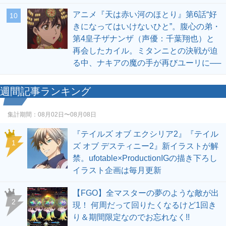
アニメ『天は赤い河のほとり』第6話“好
10
きになってはいけないひと”。腹心の弟・
第4皇子ザナンザ（声優：千葉翔也）と
再会したカイル。ミタンニとの決戦が迫
る中、ナキアの魔の手が再びユーリに──
週間記事ランキング
集計期間：
08月02日〜08月08日
『テイルズ オブ エクシリア2』『テイル
1
ズ オブ デスティニー2』新イラストが解
禁。ufotable×ProductionIGの描き下ろし
イラスト企画は毎月更新
【FGO】全マスターの夢のような敵が出
2
現！ 何周だって回りたくなるけど1回き
り＆期間限定なのでお忘れなく!!