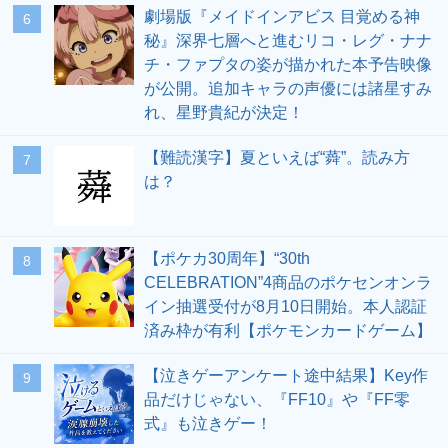
劇場版『メイドインアビス 目覚める神
6
秘』深界七層へと進むリコ・レグ・ナナ
チ・ファプタの姿が描かれた本予告映像
が公開。追加キャラの声優には諸星すみ
れ、星野貴紀が決定！
【難読漢字】夏といえば“蕣”。読み方
7
は？
【ポケカ30周年】“30th
8
CELEBRATION”4商品のポケセンオンラ
イン抽選受付が8月10日開始。本人認証
済み枠が有利【ポケモンカードゲーム】
【泣きゲーアンケート途中結果】Key作
9
品だけじゃない、『FF10』や『FF零
式』も泣きゲー！