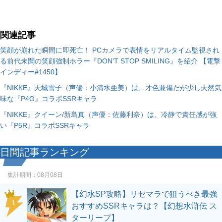
関連記事
笑顔が崩れた瞬間に即死亡！ PCカメラで表情をリアルタイム監視され
る前代未聞の笑顔強制ホラー『DON'T STOP SMILING』を紹介 【電撃
インディー#1450】
『NIKKE』天城雪子（声優：小清水亜美）は、才色兼備だが少し天然気
味な『P4G』コラボSSRキャラ
『NIKKE』クイーン/新島真（声優：佐藤利奈）は、冷静で責任感が強
い『P5R』コラボSSRキャラ
日間記事ランキング
集計期間：
08月08日
【幻水SP攻略】リセマラで狙うべき最強
1
おすすめSSRキャラは？【幻想水滸伝 ス
ターリープ】