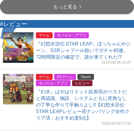
もっと見る
#レビュー
ゲーム
モバイル・アプリ
『幻想水滸伝 STAR LEAP』ぼっちゃんやジ
ーン、SSRシャプール狙いでガチャ40連。
72時間限定の確定で、誰が来てくれた!?
2026-08-08 18:25
ゲーム
PCゲーム
Steam
モバイル・アプリ
レビュー
『幻水』はやはりドット絵表現がベストだ
と再認識。物語、システムともに死角なし
の丁寧な作りで手触りよし!!【幻想水滸伝
STAR LEAPレビュー④ナンバリング全作ク
リア済：おすすめ度9点】
2026-08-08 17:50