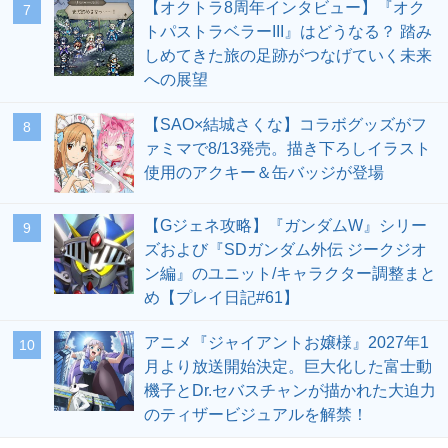
【オクトラ8周年インタビュー】『オク
7
トパストラベラーIII』はどうなる？ 踏み
しめてきた旅の足跡がつなげていく未来
への展望
【SAO×結城さくな】コラボグッズがフ
8
ァミマで8/13発売。描き下ろしイラスト
使用のアクキー＆缶バッジが登場
【Gジェネ攻略】『ガンダムW』シリー
9
ズおよび『SDガンダム外伝 ジークジオ
ン編』のユニット/キャラクター調整まと
め【プレイ日記#61】
アニメ『ジャイアントお嬢様』2027年1
10
月より放送開始決定。巨大化した富士動
機子とDr.セバスチャンが描かれた大迫力
のティザービジュアルを解禁！