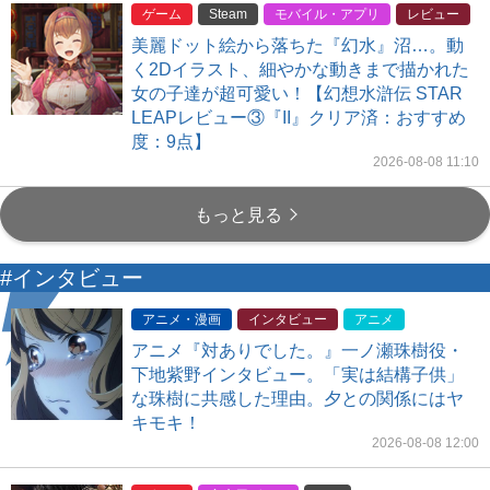
ゲーム
Steam
モバイル・アプリ
レビュー
美麗ドット絵から落ちた『幻水』沼…。動
く2Dイラスト、細やかな動きまで描かれた
女の子達が超可愛い！【幻想水滸伝 STAR
LEAPレビュー③『II』クリア済：おすすめ
度：9点】
2026-08-08 11:10
もっと見る
#インタビュー
アニメ・漫画
インタビュー
アニメ
アニメ『対ありでした。』一ノ瀬珠樹役・
下地紫野インタビュー。「実は結構子供」
な珠樹に共感した理由。夕との関係にはヤ
キモキ！
2026-08-08 12:00