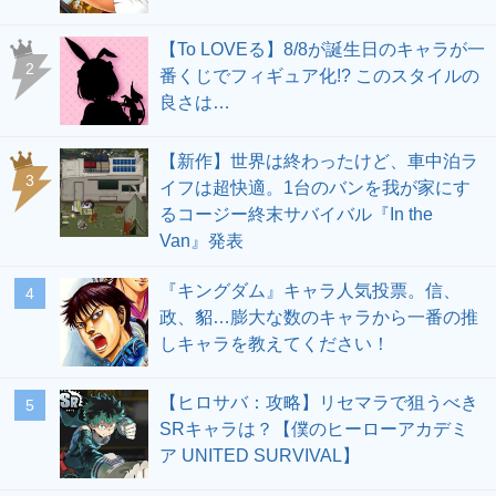
【To LOVEる】8/8が誕生日のキャラが一
2
番くじでフィギュア化!? このスタイルの
良さは…
【新作】世界は終わったけど、車中泊ラ
3
イフは超快適。1台のバンを我が家にす
るコージー終末サバイバル『In the
Van』発表
『キングダム』キャラ人気投票。信、
4
政、貂…膨大な数のキャラから一番の推
しキャラを教えてください！
【ヒロサバ：攻略】リセマラで狙うべき
5
SRキャラは？【僕のヒーローアカデミ
ア UNITED SURVIVAL】