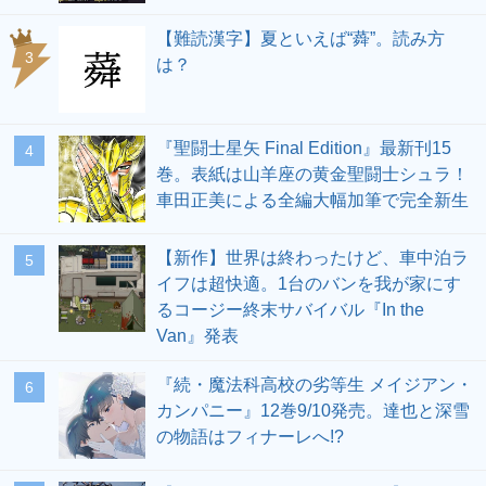
【難読漢字】夏といえば“蕣”。読み方
3
は？
『聖闘士星矢 Final Edition』最新刊15
4
巻。表紙は山羊座の黄金聖闘士シュラ！
車田正美による全編大幅加筆で完全新生
【新作】世界は終わったけど、車中泊ラ
5
イフは超快適。1台のバンを我が家にす
るコージー終末サバイバル『In the
Van』発表
『続・魔法科高校の劣等生 メイジアン・
6
カンパニー』12巻9/10発売。達也と深雪
の物語はフィナーレへ!?