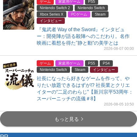
ゲーム
家庭用ゲーム
PS5
Nintendo Switch 2
Nintendo Switch
Xbox Series X
PCゲーム
Steam
インタビュー
『鬼武者 Way of the Sword』インタビュ
ー：開発陣が語る殺陣へのこだわり。名作
映画に着想を得た"静と動”の美学とは
2026-08-07 00:00
ゲーム
家庭用ゲーム
PS5
PS4
Nintendo Switch
Steam
インタビュー
社長になったら好きなゲームを作って、や
りたい放題できるはずが!? 社長業とクリエ
イターの“二足のわらじ”【新川宗平53周年：
スーパーニッチの流儀＃8】
2026-08-05 10:50
もっと見る
PR