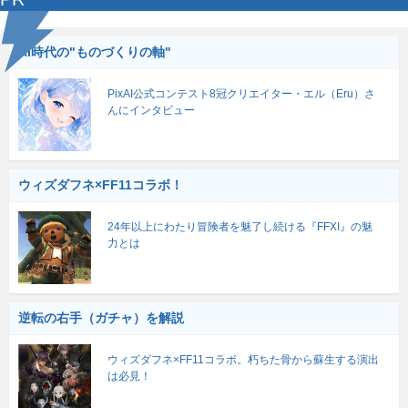
AI時代の"ものづくりの軸"
PixAI公式コンテスト8冠クリエイター・エル（Eru）さ
んにインタビュー
ウィズダフネ×FF11コラボ！
24年以上にわたり冒険者を魅了し続ける『FFXI』の魅
力とは
逆転の右手（ガチャ）を解説
ウィズダフネ×FF11コラボ。朽ちた骨から蘇生する演出
は必見！