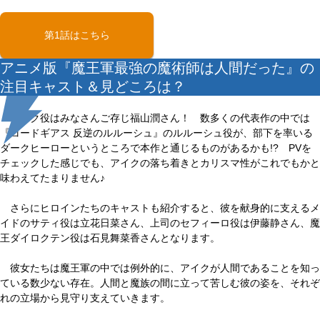
第1話はこちら
アニメ版『魔王軍最強の魔術師は人間だった』の
注目キャスト＆見どころは？
アイク役はみなさんご存じ福山潤さん！ 数多くの代表作の中では
『コードギアス 反逆のルルーシュ』のルルーシュ役が、部下を率いる
ダークヒーローというところで本作と通じるものがあるかも!? PVを
チェックした感じでも、アイクの落ち着きとカリスマ性がこれでもかと
味わえてたまりません♪
さらにヒロインたちのキャストも紹介すると、彼を献身的に支えるメ
イドのサティ役は立花日菜さん、上司のセフィーロ役は伊藤静さん、魔
王ダイロクテン役は石見舞菜香さんとなります。
彼女たちは魔王軍の中では例外的に、アイクが人間であることを知っ
ている数少ない存在。人間と魔族の間に立って苦しむ彼の姿を、それぞ
れの立場から見守り支えていきます。