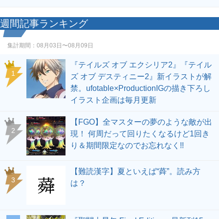
週間記事ランキング
集計期間：
08月03日〜08月09日
『テイルズ オブ エクシリア2』『テイル
1
ズ オブ デスティニー2』新イラストが解
禁。ufotable×ProductionIGの描き下ろし
イラスト企画は毎月更新
【FGO】全マスターの夢のような敵が出
2
現！ 何周だって回りたくなるけど1回き
り＆期間限定なのでお忘れなく!!
【難読漢字】夏といえば“蕣”。読み方
3
は？