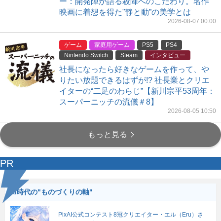
ー：開発陣が語る殺陣へのこだわり。名作
映画に着想を得た"静と動”の美学とは
2026-08-07 00:00
ゲーム
家庭用ゲーム
PS5
PS4
Nintendo Switch
Steam
インタビュー
社長になったら好きなゲームを作って、や
りたい放題できるはずが!? 社長業とクリエ
イターの“二足のわらじ”【新川宗平53周年：
スーパーニッチの流儀＃8】
2026-08-05 10:50
もっと見る
PR
AI時代の"ものづくりの軸"
PixAI公式コンテスト8冠クリエイター・エル（Eru）さ