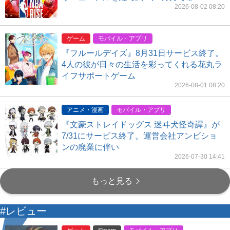
2026-08-02 08:20
ゲーム
モバイル・アプリ
『フルールデイズ』8月31日サービス終了。
4人の彼が日々の生活を彩ってくれる花丸ラ
イフサポートゲーム
2026-08-01 08:20
アニメ・漫画
モバイル・アプリ
『文豪ストレイドッグス 迷ヰ犬怪奇譚』が
7/31にサービス終了。運営会社アンビショ
ンの廃業に伴い
2026-07-30 14:41
もっと見る
#レビュー