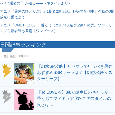
へ！ “運命の日”が迫る――（ネタバレあり）
アニメ『薬屋のひとりごと』1期＆2期全話がTVerで配信中。今秋の3期
放送に備えよう
アニメ『ONE PIECE』一番くじ《エルバフ編 第2弾》発売。ゾロ・サ
ンジら新衣装も登場【ワンピース】
日間記事ランキング
集計期間：
08月08日
【幻水SP攻略】リセマラで狙うべき最強
1
おすすめSSRキャラは？【幻想水滸伝 ス
ターリープ】
【To LOVEる】8/8が誕生日のキャラが一
2
番くじでフィギュア化!? このスタイルの
良さは…