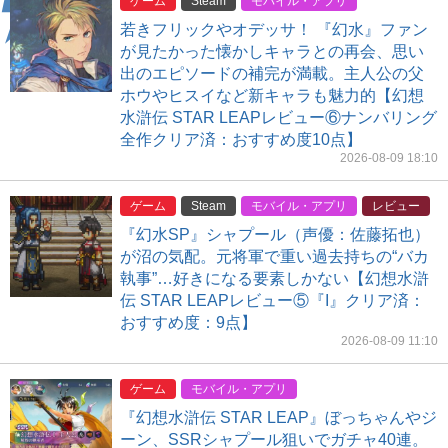
ゲーム
Steam
モバイル・アプリ
若きフリックやオデッサ！ 『幻水』ファン
が見たかった懐かしキャラとの再会、思い
出のエピソードの補完が満載。主人公の父
ホウやヒスイなど新キャラも魅力的【幻想
水滸伝 STAR LEAPレビュー⑥ナンバリング
全作クリア済：おすすめ度10点】
2026-08-09 18:10
ゲーム
Steam
モバイル・アプリ
レビュー
『幻水SP』シャプール（声優：佐藤拓也）
が沼の気配。元将軍で重い過去持ちの“バカ
執事”…好きになる要素しかない【幻想水滸
伝 STAR LEAPレビュー⑤『I』クリア済：
おすすめ度：9点】
2026-08-09 11:10
ゲーム
モバイル・アプリ
『幻想水滸伝 STAR LEAP』ぼっちゃんやジ
ーン、SSRシャプール狙いでガチャ40連。