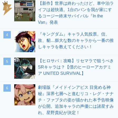
【新作】世界は終わったけど、車中泊ラ
3
イフは超快適。1台のバンを我が家にす
るコージー終末サバイバル『In the
Van』発表
『キングダム』キャラ人気投票。信、
4
政、貂…膨大な数のキャラから一番の推
しキャラを教えてください！
【ヒロサバ：攻略】リセマラで狙うべき
5
SRキャラは？【僕のヒーローアカデミ
ア UNITED SURVIVAL】
劇場版『メイドインアビス 目覚める神
6
秘』深界七層へと進むリコ・レグ・ナナ
チ・ファプタの姿が描かれた本予告映像
が公開。追加キャラの声優には諸星すみ
れ、星野貴紀が決定！