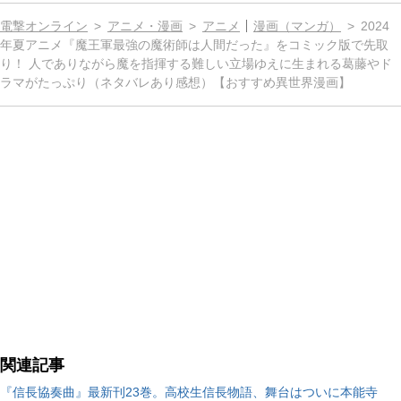
電撃オンライン
アニメ・漫画
アニメ
漫画（マンガ）
2024
年夏アニメ『魔王軍最強の魔術師は人間だった』をコミック版で先取
り！ 人でありながら魔を指揮する難しい立場ゆえに生まれる葛藤やド
ラマがたっぷり（ネタバレあり感想）【おすすめ異世界漫画】
関連記事
『信長協奏曲』最新刊23巻。高校生信長物語、舞台はついに本能寺