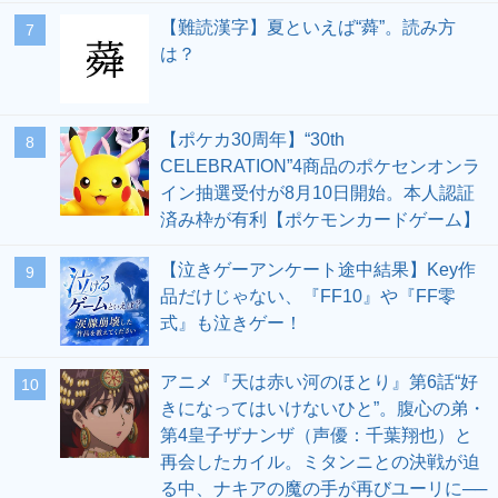
【難読漢字】夏といえば“蕣”。読み方
7
は？
【ポケカ30周年】“30th
8
CELEBRATION”4商品のポケセンオンラ
イン抽選受付が8月10日開始。本人認証
済み枠が有利【ポケモンカードゲーム】
【泣きゲーアンケート途中結果】Key作
9
品だけじゃない、『FF10』や『FF零
式』も泣きゲー！
アニメ『天は赤い河のほとり』第6話“好
10
きになってはいけないひと”。腹心の弟・
第4皇子ザナンザ（声優：千葉翔也）と
再会したカイル。ミタンニとの決戦が迫
る中、ナキアの魔の手が再びユーリに──