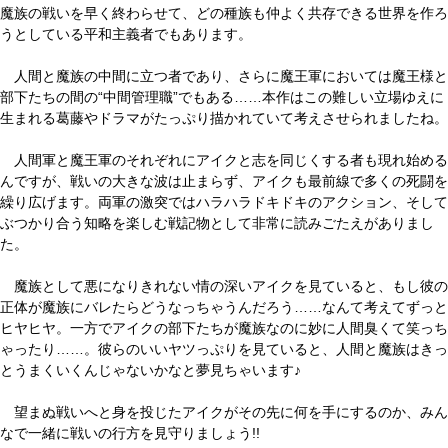
魔族の戦いを早く終わらせて、どの種族も仲よく共存できる世界を作ろ
うとしている平和主義者でもあります。
人間と魔族の中間に立つ者であり、さらに魔王軍においては魔王様と
部下たちの間の“中間管理職”でもある……本作はこの難しい立場ゆえに
生まれる葛藤やドラマがたっぷり描かれていて考えさせられましたね。
人間軍と魔王軍のそれぞれにアイクと志を同じくする者も現れ始める
んですが、戦いの大きな波は止まらず、アイクも最前線で多くの死闘を
繰り広げます。両軍の激突ではハラハラドキドキのアクション、そして
ぶつかり合う知略を楽しむ戦記物として非常に読みごたえがありまし
た。
魔族として悪になりきれない情の深いアイクを見ていると、もし彼の
正体が魔族にバレたらどうなっちゃうんだろう……なんて考えてずっと
ヒヤヒヤ。一方でアイクの部下たちが魔族なのに妙に人間臭くて笑っち
ゃったり……。彼らのいいヤツっぷりを見ていると、人間と魔族はきっ
とうまくいくんじゃないかなと夢見ちゃいます♪
望まぬ戦いへと身を投じたアイクがその先に何を手にするのか、みん
なで一緒に戦いの行方を見守りましょう!!