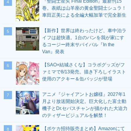
『聖闘士星矢 Final Edition』最新刊15
4
巻。表紙は山羊座の黄金聖闘士シュラ！
車田正美による全編大幅加筆で完全新生
【新作】世界は終わったけど、車中泊ラ
5
イフは超快適。1台のバンを我が家にす
るコージー終末サバイバル『In the
Van』発表
【SAO×結城さくな】コラボグッズがフ
6
ァミマで8/13発売。描き下ろしイラスト
使用のアクキー＆缶バッジが登場
アニメ『ジャイアントお嬢様』2027年1
7
月より放送開始決定。巨大化した富士動
機子とDr.セバスチャンが描かれた大迫力
のティザービジュアルを解禁！
【ポケカ招待販売まとめ】Amazonにて
8