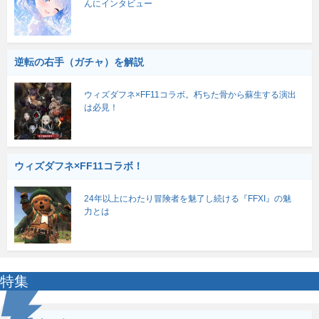
んにインタビュー
逆転の右手（ガチャ）を解説
ウィズダフネ×FF11コラボ。朽ちた骨から蘇生する演出
は必見！
ウィズダフネ×FF11コラボ！
24年以上にわたり冒険者を魅了し続ける『FFXI』の魅
力とは
特集