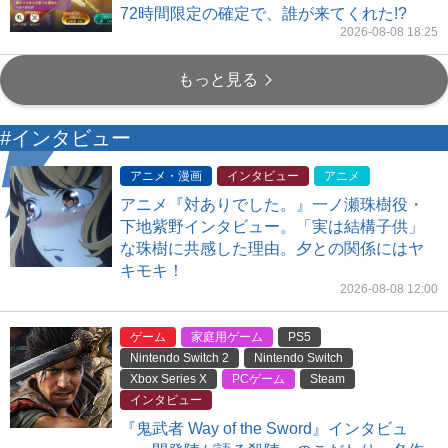
72時間限定の確定で、誰が来てくれた!?
2026-08-08 18:25
もっと見る
#インタビュー
アニメ・漫画
インタビュー
アニメ
アニメ『対ありでした。』一ノ瀬珠樹役・
下地紫野インタビュー。「実は結構子供」
な珠樹に共感した理由。夕との関係にはヤ
キモキ！
2026-08-08 12:00
ゲーム
家庭用ゲーム
PS5
Nintendo Switch 2
Nintendo Switch
Xbox Series X
PCゲーム
Steam
インタビュー
『鬼武者 Way of the Sword』インタビュ