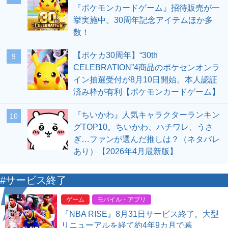
『ポケモンカードゲーム』招待販売が一
挙実施中。30周年記念アイテムほか多
数！
【ポケカ30周年】“30th
9
CELEBRATION”4商品のポケセンオンラ
イン抽選受付が8月10日開始。本人認証
済み枠が有利【ポケモンカードゲーム】
『ちいかわ』人気キャラクターランキン
10
グTOP10。ちいかわ、ハチワレ、うさ
ぎ…ファンが選んだ推しは？（ネタバレ
あり）【2026年4月最新版】
#サービス終了
ゲーム
モバイル・アプリ
『NBA RISE』8月31日サービス終了。大型
リニューアルを経て約4年9カ月で幕