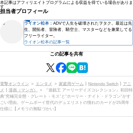
本記事はアフィリエイトプログラムによる収益を得ている場合がありま
す
担当者プロフィール
ライオン松本
：
ADVで人生を破壊されたヲタク。最近は先
生、開拓者、冒険者、騎空士、マスターなどを兼業してる
フリーライター。
ライオン松本
の記事一覧
この記事を共有
電撃オンライン
エンタメ
家庭用ゲーム
Nintendo Switch
アニ
メ
漫画（マンガ）
『遊戯王 アーリーデイズコレクション』初回特
典“究極完全態・グレート・モス”と“ホーリー・ナイト・ドラゴン”がす
ごい理由。ゲームボーイ世代のデュエリストの憧れのカードが25周年
仕様に【メモリの無駄づかい】