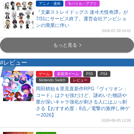
アニメ・漫画
モバイル・アプリ
『文豪ストレイドッグス 迷ヰ犬怪奇譚』が
7/31にサービス終了。運営会社アンビショ
ンの廃業に伴い
2026-07-30 14:41
もっと見る
#レビュー
ゲーム
家庭用ゲーム
PS5
PS4
Nintendo Switch
レビュー
岡田耕始＆里見直新作RPG『ヴィリオン：
コード』はクセ強だけど、謎めいた物語や
業が深いキャラ強化が刺さる人にはぶっ刺
さる【おすすめ度：8点／電撃の激押し神ゲ
ー2026】
2026-08-05 12:00