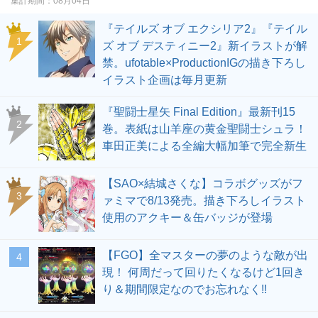
集計期間：
08月04日
『テイルズ オブ エクシリア2』『テイル
1
ズ オブ デスティニー2』新イラストが解
禁。ufotable×ProductionIGの描き下ろし
イラスト企画は毎月更新
『聖闘士星矢 Final Edition』最新刊15
2
巻。表紙は山羊座の黄金聖闘士シュラ！
車田正美による全編大幅加筆で完全新生
【SAO×結城さくな】コラボグッズがフ
3
ァミマで8/13発売。描き下ろしイラスト
使用のアクキー＆缶バッジが登場
【FGO】全マスターの夢のような敵が出
4
現！ 何周だって回りたくなるけど1回き
り＆期間限定なのでお忘れなく!!