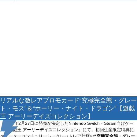
リアルな激レアプロモカード“究極完全態・グレー
ト・モス”＆“ホーリー・ナイト・ドラゴン”【遊戯
王 アーリーデイズコレクション】
2025年2月27日に発売が決定したNintendo Switch・Steam向けゲー
ム『遊戯王 アーリーデイズコレクション』にて、初回生産限定特典に
クォーターセンチュリーシークレットレア仕様の
“究極完全態・グレー