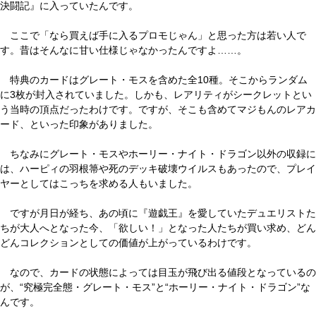
決闘記』に入っていたんです。
ここで「なら買えば手に入るプロモじゃん」と思った方は若い人で
す。昔はそんなに甘い仕様じゃなかったんですよ……。
特典のカードはグレート・モスを含めた全10種。そこからランダム
に3枚が封入されていました。しかも、レアリティがシークレットとい
う当時の頂点だったわけです。ですが、そこも含めてマジもんのレアカ
ード、といった印象がありました。
ちなみにグレート・モスやホーリー・ナイト・ドラゴン以外の収録に
は、ハーピィの羽根箒や死のデッキ破壊ウイルスもあったので、プレイ
ヤーとしてはこっちを求める人もいました。
ですが月日が経ち、あの頃に『遊戯王』を愛していたデュエリストた
ちが大人へとなった今、「欲しい！」となった人たちが買い求め、どん
どんコレクションとしての価値が上がっているわけです。
なので、カードの状態によっては目玉が飛び出る値段となっているの
が、“究極完全態・グレート・モス”と“ホーリー・ナイト・ドラゴン”な
んです。