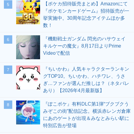
【ポケカ招待販売まとめ】Amazonにて
5
『ポケモンカードゲーム』招待販売が一
挙実施中。30周年記念アイテムほか多
数！
『機動戦士ガンダム 閃光のハサウェイ
6
キルケーの魔女』8月17日よりPrime
Videoで配信
『ちいかわ』人気キャラクターランキン
7
グTOP10。ちいかわ、ハチワレ、うさ
ぎ…ファンが選んだ推しは？（ネタバレ
あり）【2026年4月最新版】
『ぽこポケ』有料DLC第1弾“ブクブクう
8
みぞこの街”配信記念。横浜赤レンガ倉庫
にあのゲートが出現＆みなとみらい駅に
特別広告が登場