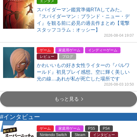
エンタメ
スパイダーマン鑑賞準備RTAしてみた。
『スパイダーマン：ブランド・ニュー・デ
イ』を観る前に必見の過去作まとめ【電撃
スタッフコラム：オッシー】
2026-08-04 19:07
ゲーム
家庭用ゲーム
インディーゲーム
レビュー
ブログ
かわいいもの好き女性ライターの『パルワ
ールド』初見プレイ感想。空に輝く美しい
光の線…あれが私が死亡した場所です
2026-08-03 10:50
もっと見る
#インタビュー
ゲーム
家庭用ゲーム
PS5
PS4
Nintendo Switch
Steam
インタビュー