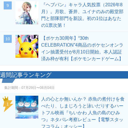
『ヘブバン』キャラ人気投票（2026年8
9
月）。月歌、蒼井、ユイナのみの殿堂部
門と部隊部門を新設。初の1位はあなた
の1票次第！
【ポケカ30周年】“30th
10
CELEBRATION”4商品のポケセンオンラ
イン抽選受付が8月10日開始。本人認証
済み枠が有利【ポケモンカードゲーム】
週間記事ランキング
集計期間：
07月29日〜08月04日
人の心とか無いんか？ 赤魚の煮付けを食
1
べたり、しまじろうと泳いだりするハー
トフル映画『ちいかわ 人魚の島のひみ
つ』ネタバレ考察レビュー【電撃スタッ
フコラム：オッシー】