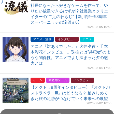
社長になったら好きなゲームを作って、や
りたい放題できるはずが!? 社長業とクリエ
イターの“二足のわらじ”【新川宗平53周年：
スーパーニッチの流儀＃8】
2026-08-05 10:50
アニメ・漫画
インタビュー
アニメ
アニメ『対ありでした。』犬井夕役・千本
木彩花インタビュー。珠樹とは”共犯者”のよ
うな関係性。アニメでより深まった夕の魅
力とは
2026-08-04 17:00
ゲーム
家庭用ゲーム
インタビュー
【オクトラ8周年インタビュー】『オクトパ
ストラベラーIII』はどうなる？ 踏みしめて
きた旅の足跡がつなげていく未来への展望
2026-08-02 10:50