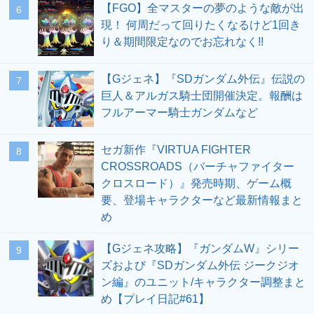
【FGO】全マスターの夢のような敵が出
6
現！ 何周だって回りたくなるけど1回き
り＆期間限定なのでお忘れなく!!
【Gジェネ】『SDガンダム外伝』伝説の
7
巨人＆アルガス騎士団開催決定。報酬は
フルアーマー騎士ガンダムなど
セガ新作『VIRTUA FIGHTER
8
CROSSROADS（バーチャファイター
クロスロード）』発売時期、ゲーム概
要、登場キャラクターなど最新情報まと
め
【Gジェネ攻略】『ガンダムW』シリー
9
ズおよび『SDガンダム外伝 ジークジオ
ン編』のユニット/キャラクター調整まと
め【プレイ日記#61】