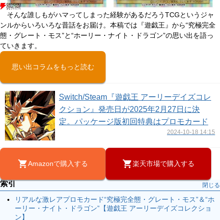
そんな誰しもがハマってしまった経験があるだろうTCGというジャ
ンルからいろいろな昔話をお届け。本稿では『遊戯王』から“究極完全
態・グレート・モス”と“ホーリー・ナイト・ドラゴン”の思い出を語っ
ていきます。
思い出コラムをもっと読む
Switch/Steam『遊戯王 アーリーデイズコレ
クション』発売日が2025年2月27日に決
定。パッケージ版初回特典はプロモカード
2024-10-18 14:15
Amazonで購入する
楽天市場で購入する
索引
閉じる
リアルな激レアプロモカード“究極完全態・グレート・モス”＆“ホ
ーリー・ナイト・ドラゴン”【遊戯王 アーリーデイズコレクショ
ン】