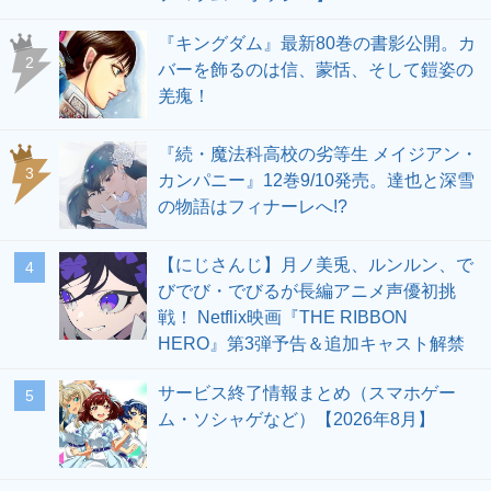
『キングダム』最新80巻の書影公開。カ
2
バーを飾るのは信、蒙恬、そして鎧姿の
羌瘣！
『続・魔法科高校の劣等生 メイジアン・
3
カンパニー』12巻9/10発売。達也と深雪
の物語はフィナーレへ!?
【にじさんじ】月ノ美兎、ルンルン、で
4
びでび・でびるが長編アニメ声優初挑
戦！ Netflix映画『THE RIBBON
HERO』第3弾予告＆追加キャスト解禁
サービス終了情報まとめ（スマホゲー
5
ム・ソシャゲなど）【2026年8月】