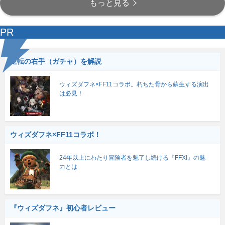
もっと見る
PR
逆転の右手（ガチャ）を解説
ウィズダフネ×FF11コラボ。朽ちた骨から蘇生する演出
は必見！
ウィズダフネ×FF11コラボ！
24年以上にわたり冒険者を魅了し続ける『FFXI』の魅
力とは
『ウィズダフネ』初心者レビュー