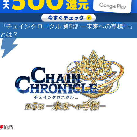
『チェインクロニクル 第5部 ―未来への導標―』
とは？