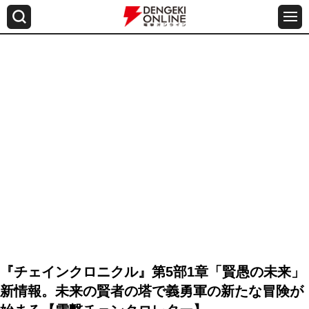
『チェインクロニクル』第5部1章「賢愚の未来」
新情報。未来の賢者の塔で義勇軍の新たな冒険が