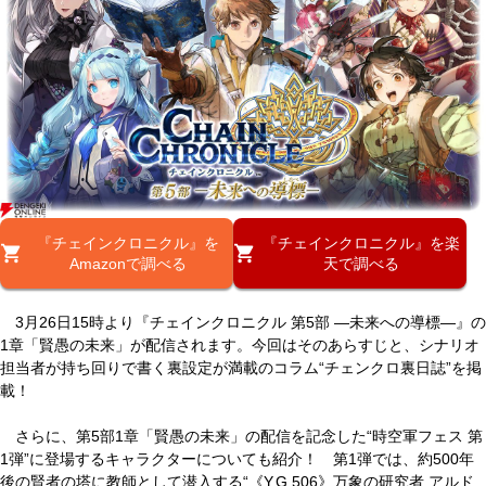
『チェインクロニクル』を
『チェインクロニクル』を楽
Amazonで調べる
天で調べる
3月26日15時より『チェインクロニクル 第5部 ―未来への導標―』の
1章「賢愚の未来」が配信されます。今回はそのあらすじと、シナリオ
担当者が持ち回りで書く裏設定が満載のコラム“チェンクロ裏日誌”を掲
載！
さらに、第5部1章「賢愚の未来」の配信を記念した“時空軍フェス 第
1弾”に登場するキャラクターについても紹介！ 第1弾では、約500年
後の賢者の塔に教師として潜入する“《Y.G.506》万象の研究者 アルド