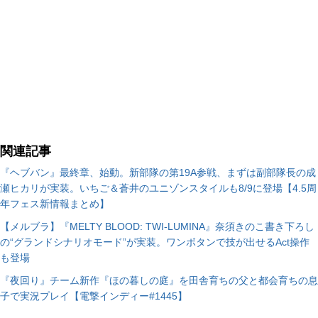
関連記事
『ヘブバン』最終章、始動。新部隊の第19A参戦、まずは副部隊長の成
瀬ヒカリが実装。いちご＆蒼井のユニゾンスタイルも8/9に登場【4.5周
年フェス新情報まとめ】
【メルブラ】『MELTY BLOOD: TWI-LUMINA』奈須きのこ書き下ろし
の“グランドシナリオモード”が実装。ワンボタンで技が出せるAct操作
も登場
『夜回り』チーム新作『ほの暮しの庭』を田舎育ちの父と都会育ちの息
子で実況プレイ【電撃インディー#1445】