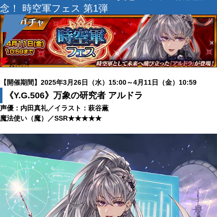
念！ 時空軍フェス 第1弾
【開催期間】2025年3月26日（水）15:00～4月11日（金）10:59
《Y.G.506》万象の研究者 アルドラ
声優：内田真礼／イラスト：萩谷薫
魔法使い（魔）／SSR★★★★★