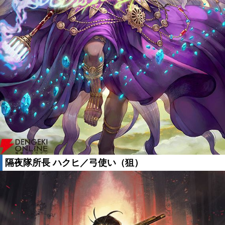
隔夜隊所長 ハクヒ／弓使い（狙）