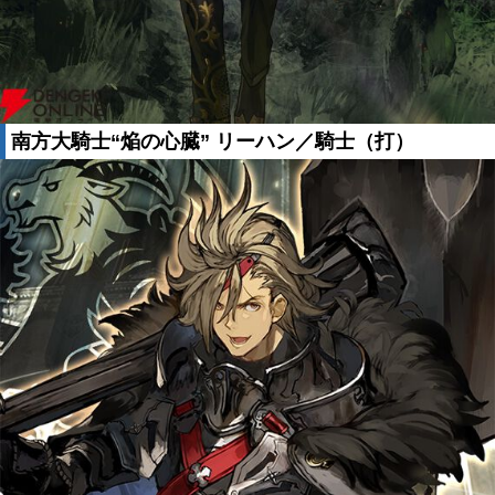
南方大騎士“焔の心臓” リーハン／騎士（打）