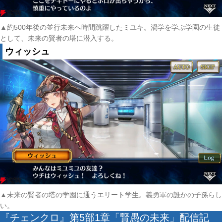
▲約500年後の並行未来へ時間跳躍したミユキ。渦学を学ぶ学園の生徒
として、未来の賢者の塔に潜入する。
ウィッシュ
▲未来の賢者の塔の学園に通うエリート学生。義勇軍の誰かの子孫らし
い。
『チェンクロ』第5部1章「賢愚の未来」配信記