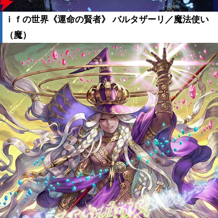
ｉｆの世界《運命の賢者》 バルタザーリ／魔法使い
（魔）