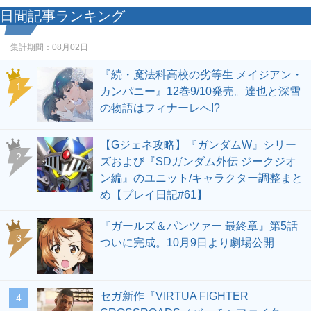
日間記事ランキング
集計期間：
08月02日
『続・魔法科高校の劣等生 メイジアン・
1
カンパニー』12巻9/10発売。達也と深雪
の物語はフィナーレへ!?
【Gジェネ攻略】『ガンダムW』シリー
2
ズおよび『SDガンダム外伝 ジークジオ
ン編』のユニット/キャラクター調整まと
め【プレイ日記#61】
『ガールズ＆パンツァー 最終章』第5話
3
ついに完成。10月9日より劇場公開
セガ新作『VIRTUA FIGHTER
4