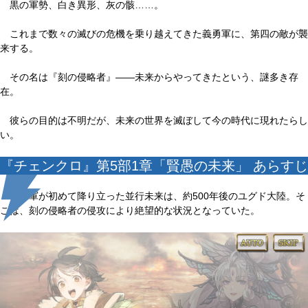
黒の軍勢、白き異形、灰の骸……。
これまで数々の滅びの危機を乗り越えてきた義勇軍に、第四の敵が襲
来する。
その名は『刻の侵略者』――未来からやってきたという、謎多き存
在。
彼らの目的は不明だが、未来の世界を滅ぼして今の時代に現れたらし
い。
『チェンクロ』第5部1章「賢愚の未来」 あらすじ
義勇軍が初めて降り立った並行未来は、約500年後のユグド大陸。そ
こは、刻の侵略者の侵攻により絶望的な状況となっていた。