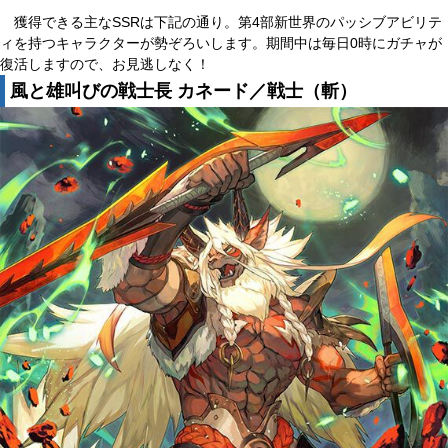
獲得できる主なSSRは下記の通り。第4部新世界のパッシブアビリテ
ィを持つキャラクターが勢ぞろいします。期間中は毎日0時にガチャが
復活しますので、お見逃しなく！
風と雄叫びの戦士長 カネード／戦士（斬）