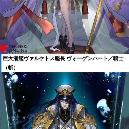
巨大潜艦ヴァルケトス艦長 ヴォーゲンハート／騎士
（斬）