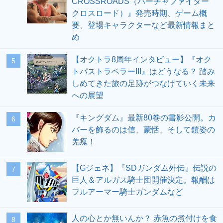
CROSSROADS（バーチャファイター
クロスロード）』発売時期、ゲーム概
要、登場キャラクターなど最新情報まと
め
【オクトラ8周年インタビュー】『オク
5
トパストラベラーIII』はどうなる？ 踏み
しめてきた旅の足跡がつなげていく未来
への展望
『キングダム』最新80巻の書影公開。カ
6
バーを飾るのは信、蒙恬、そして鎧姿の
羌瘣！
【Gジェネ】『SDガンダム外伝』伝説の
7
巨人＆アルガス騎士団開催決定。報酬は
フルアーマー騎士ガンダムなど
人の心とか無いんか？ 赤魚の煮付けを食
8