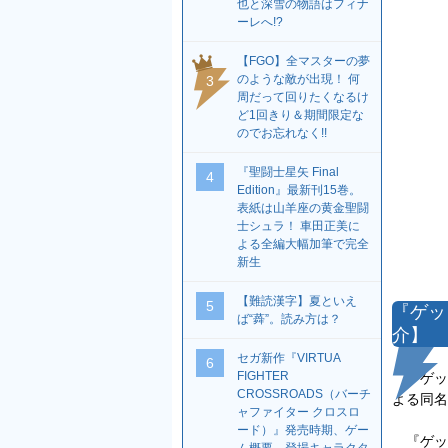
也と深雪の物語はフィナ
ーレへ!?
【FGO】全マスターの夢
のような敵が出現！ 何
3
周だって回りたくなるけ
ど1回きり＆期間限定な
のでお忘れなく!!
『聖闘士星矢 Final
4
Edition』最新刊15巻。
表紙は山羊座の黄金聖闘
士シュラ！ 車田正美に
よる全編大幅加筆で完全
新生
【難読漢字】夏といえ
5
『ゲッ
ば“蕣”。読み方は？
介】
セガ新作『VIRTUA
6
FIGHTER
『ゲッタ
CROSSROADS（バーチ
よる同名
ャファイター クロスロ
ード）』発売時期、ゲー
『ゲッ