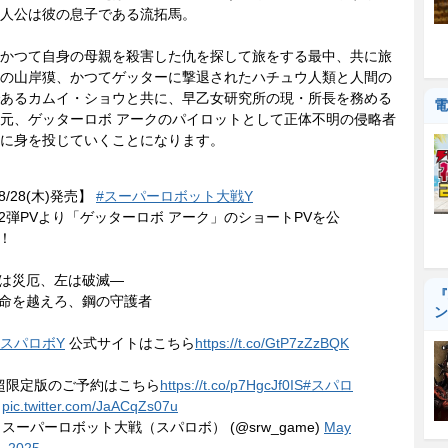
人公は彼の息子である流拓馬。
かつて自身の母親を殺害した仇を探して旅をする最中、共に旅
の山岸獏、かつてゲッターに撃退されたハチュウ人類と人間の
あるカムイ・ショウと共に、早乙女研究所の現・所長を務める
電
元、ゲッターロボ アークのパイロットとして正体不明の侵略者
に身を投じていくことになります。
8/28(木)発売】
#スーパーロボット大戦Y
2弾PVより「ゲッターロボ アーク」のショートPVを公
！
は災厄、左は破滅―
『
命を越えろ、鋼の守護者
ン
#スパロボY
公式サイトはこちら
https://t.co/GtP7zZzBQK
超限定版のご予約はこちら
https://t.co/p7HgcJf0IS
#スパロ
pic.twitter.com/JaACqZs07u
 スーパーロボット大戦（スパロボ） (@srw_game)
May