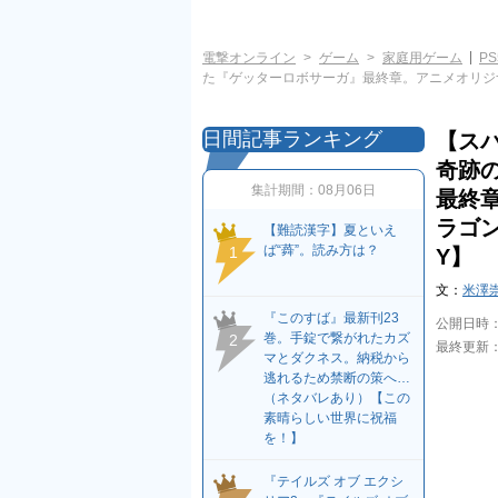
電撃オンライン
ゲーム
家庭用ゲーム
PS
た『ゲッターロボサーガ』最終章。アニメオリジ
日間記事ランキング
【ス
奇跡
集計期間：
08月06日
最終
ラゴ
【難読漢字】夏といえ
ば“蕣”。読み方は？
1
Y】
文：
米澤
『このすば』最新刊23
公開日時
巻。手錠で繋がれたカズ
2
最終更新
マとダクネス。納税から
逃れるため禁断の策へ…
（ネタバレあり）【この
素晴らしい世界に祝福
を！】
『テイルズ オブ エクシ