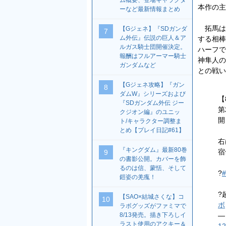
ム概要、登場キャラクタ
本作の主
ーなど最新情報まとめ
拓馬は
【Gジェネ】『SDガンダ
7
ム外伝』伝説の巨人＆ア
する相棒
ルガス騎士団開催決定。
ハーフで
報酬はフルアーマー騎士
神隼人の
ガンダムなど
との戦い
【Gジェネ攻略】『ガン
8
ダムW』シリーズおよび
【
『SDガンダム外伝 ジー
第
クジオン編』のユニッ
開
ト/キャラクター調整ま
とめ【プレイ日記#61】
右
『キングダム』最新80巻
宿
9
の書影公開。カバーを飾
るのは信、蒙恬、そして
?
鎧姿の羌瘣！
?
【SAO×結城さくな】コ
10
ボ
ラボグッズがファミマで
8/13発売。描き下ろしイ
—
ラスト使用のアクキー＆