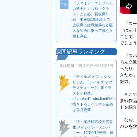
『ファイアーエムブレム
10
万紫千紅』兵種（クラ
ス）まとめ。初級職5
種、中級職10種以上で、
『スーパ
上級職には戦象兵など巨
ーはあり
大な生物に乗って戦う兵
種も存在
ことで、
でしょう
週間記事ランキング
『スパ
ろん立派
集計期間：
08月01日〜08月07日
ったり、
きたか」
『テイルズ オブ エクシ
魅力。
リア2』『テイルズ オブ
1
デスティニー2』新イラ
ストが解禁。
そこで
ufotable×ProductionIGの
参戦作品
描き下ろしイラスト企画
トを紹介
は毎月更新
なお、
『続・魔法科高校の劣等
バレを含
生 メイジアン・カンパ
2
ニー』12巻9/10発売。達