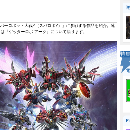
逆
パーロボット大戦Y（スパロボY）』に参戦する作品を紹介。連
回は『ゲッターロボ アーク』について語ります。
特
電
P