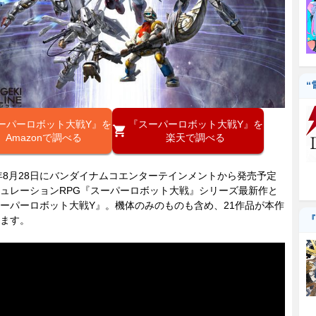
“
ーパーロボット大戦Y』を
『スーパーロボット大戦Y』を
Amazonで調べる
楽天で調べる
年8月28日にバンダイナムコエンターテインメントから発売予定
ュレーションRPG『スーパーロボット大戦』シリーズ最新作と
ーパーロボット大戦Y』。機体のみのものも含め、21作品が本作
『
ます。