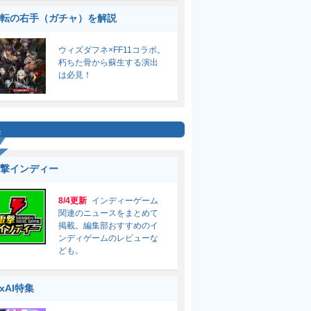
転の右手（ガチャ）を解説
ウィズダフネ×FF11コラボ。
朽ちた骨から蘇生する演出
は必見！
集
撃インディー
8/4更新
インディーゲーム
関連のニュースをまとめて
掲載。編集部おすすめのイ
ンディゲームのレビューな
ども。
ixAI特集