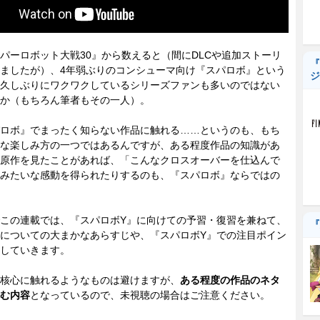
ーロボット大戦30』から数えると（間にDLCや追加ストーリ
『
ましたが）、4年弱ぶりのコンシューマ向け『スパロボ』という
ジ
久しぶりにワクワクしているシリーズファンも多いのではない
か（もちろん筆者もその一人）。
ロボ』でまったく知らない作品に触れる……というのも、もち
な楽しみ方の一つではあるんですが、ある程度作品の知識があ
原作を見たことがあれば、「こんなクロスオーバーを仕込んで
みたいな感動を得られたりするのも、『スパロボ』ならではの
この連載では、『スパロボY』に向けての予習・復習を兼ねて、
『
についての大まかなあらすじや、『スパロボY』での注目ポイン
していきます。
核心に触れるようなものは避けますが、
ある程度の作品のネタ
む内容
となっているので、未視聴の場合はご注意ください。