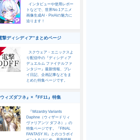
インタビューや使用レポー
トなどで、世界No.1アニメ
画像生成AI・PixAIの魅力に
迫ります！
電撃ディシディア”まとめページ
スクウェア・エニックスよ
り配信中の『ディシディア
デュエルム ファイナルファ
ンタジー』最新情報、プレ
イ日記、企画記事などをま
とめた特集ページです。
ウィズダフネ』×『FF11』特集
『Wizardry Variants
Daphne（ウィザードリィ
ヴァリアンツ ダフネ）』の
特集ページです。『FINAL
FANTASY XI』とのコラボイ
ベントをはじめ、最新情報