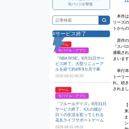
12
缶バッジが登場
本作は
リーズの
トからの
#サービス終了
原作の
ゲーム
『スパロ
モバイル・アプリ
連載され
『NBA RISE』8月31日サー
まいます
ビス終了。大型リニューア
ルを経て約4年9カ月で幕
単行本
2026-08-02 08:20
トーリー
れ、続き
されまし
ゲーム
モバイル・アプリ
『フルールデイズ』8月31日
【
サービス終了。4人の彼が
来
日々の生活を彩ってくれる
ま
花丸ライフサポートゲーム
シ
2026-08-01 08:20