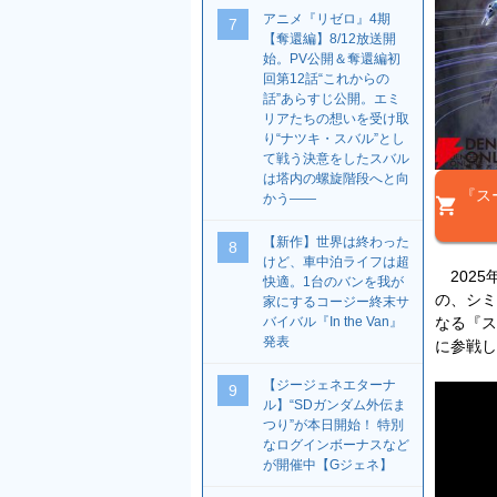
アニメ『リゼロ』4期
7
【奪還編】8/12放送開
始。PV公開＆奪還編初
回第12話“これからの
話”あらすじ公開。エミ
リアたちの想いを受け取
り“ナツキ・スバル”とし
て戦う決意をしたスバル
は塔内の螺旋階段へと向
『ス
かう――
【新作】世界は終わった
8
けど、車中泊ライフは超
2025
快適。1台のバンを我が
の、シミ
家にするコージー終末サ
バイバル『In the Van』
なる『ス
発表
に参戦し
【ジージェネエターナ
9
ル】“SDガンダム外伝ま
つり”が本日開始！ 特別
なログインボーナスなど
が開催中【Gジェネ】