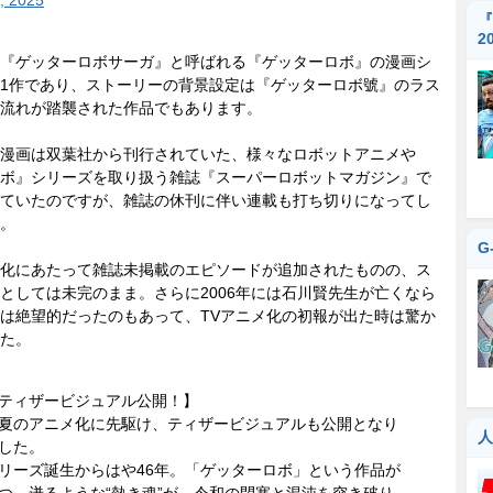
, 2025
『
2
『ゲッターロボサーガ』と呼ばれる『ゲッターロボ』の漫画シ
1作であり、ストーリーの背景設定は『ゲッターロボ號』のラス
流れが踏襲された作品でもあります。
漫画は双葉社から刊行されていた、様々なロボットアニメや
ボ』シリーズを取り扱う雑誌『スーパーロボットマガジン』で
ていたのですが、雑誌の休刊に伴い連載も打ち切りになってし
。
G
化にあたって雑誌未掲載のエピソードが追加されたものの、ス
としては未完のまま。さらに2006年には石川賢先生が亡くなら
は絶望的だったのもあって、TVアニメ化の初報が出た時は驚か
た。
ティザービジュアル公開！】
夏のアニメ化に先駆け、ティザービジュアルも公開となり
人
した。
リーズ誕生からはや46年。「ゲッターロボ」という作品が