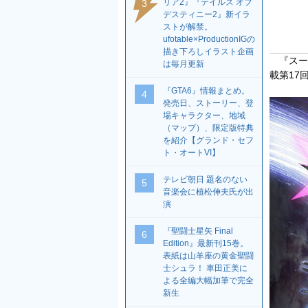
リア2』『テイルズ オブ
3
デスティニー2』新イラ
ストが解禁。
ufotable×ProductionIGの
描き下ろしイラスト企画
『スー
は毎月更新
載第17
『GTA6』情報まとめ。
4
発売日、ストーリー、登
場キャラクター、地域
（マップ）、限定版特典
を紹介【グランド・セフ
ト・オートVI】
テレビ朝日 題名のない
5
音楽会に植松伸夫氏が出
演
『聖闘士星矢 Final
6
Edition』最新刊15巻。
表紙は山羊座の黄金聖闘
士シュラ！ 車田正美に
よる全編大幅加筆で完全
新生