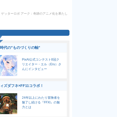
】ゲッターロボ アーク：奇跡のアニメ化を果たし
】
I時代の"ものづくりの軸"
PixAI公式コンテスト8冠ク
リエイター・エル（Eru）さ
んにインタビュー
ィズダフネ×FF11コラボ！
24年以上にわたり冒険者を
魅了し続ける『FFXI』の魅
力とは