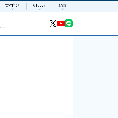
女性向け
VTuber
動画
ュー