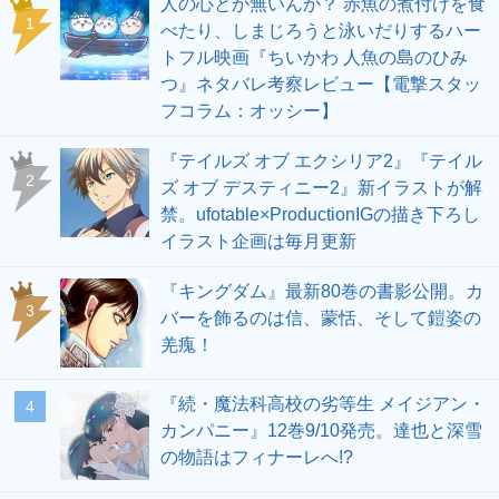
人の心とか無いんか？ 赤魚の煮付けを食
1
べたり、しまじろうと泳いだりするハー
トフル映画『ちいかわ 人魚の島のひみ
つ』ネタバレ考察レビュー【電撃スタッ
フコラム：オッシー】
『テイルズ オブ エクシリア2』『テイル
2
ズ オブ デスティニー2』新イラストが解
禁。ufotable×ProductionIGの描き下ろし
イラスト企画は毎月更新
『キングダム』最新80巻の書影公開。カ
3
バーを飾るのは信、蒙恬、そして鎧姿の
羌瘣！
『続・魔法科高校の劣等生 メイジアン・
4
カンパニー』12巻9/10発売。達也と深雪
の物語はフィナーレへ!?