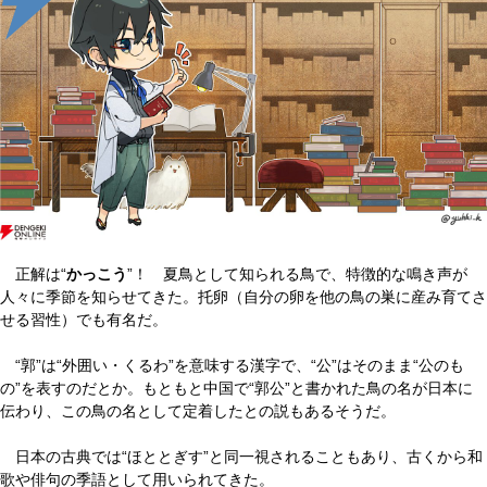
正解は“
かっこう
”！ 夏鳥として知られる鳥で、特徴的な鳴き声が
人々に季節を知らせてきた。托卵（自分の卵を他の鳥の巣に産み育てさ
せる習性）でも有名だ。
“郭”は“外囲い・くるわ”を意味する漢字で、“公”はそのまま“公のも
の”を表すのだとか。もともと中国で“郭公”と書かれた鳥の名が日本に
伝わり、この鳥の名として定着したとの説もあるそうだ。
日本の古典では“ほととぎす”と同一視されることもあり、古くから和
歌や俳句の季語として用いられてきた。