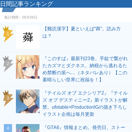
日間記事ランキング
集計期間：
08月06日
【難読漢字】夏といえば“蕣”。読み方
1
は？
『このすば』最新刊23巻。手錠で繋がれ
2
たカズマとダクネス。納税から逃れるた
め禁断の策へ…（ネタバレあり）【この
素晴らしい世界に祝福を！】
『テイルズ オブ エクシリア2』『テイル
3
ズ オブ デスティニー2』新イラストが解
禁。ufotable×ProductionIGの描き下ろし
イラスト企画は毎月更新
『GTA6』情報まとめ。発売日、ストー
4