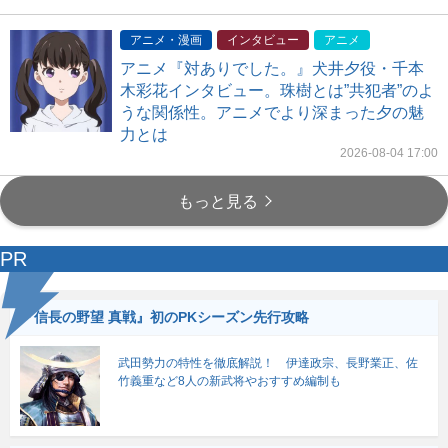
アニメ・漫画
インタビュー
アニメ
アニメ『対ありでした。』犬井夕役・千本
木彩花インタビュー。珠樹とは”共犯者”のよ
うな関係性。アニメでより深まった夕の魅
力とは
2026-08-04 17:00
もっと見る
PR
『信長の野望 真戦』初のPKシーズン先行攻略
武田勢力の特性を徹底解説！ 伊達政宗、長野業正、佐
竹義重など8人の新武将やおすすめ編制も