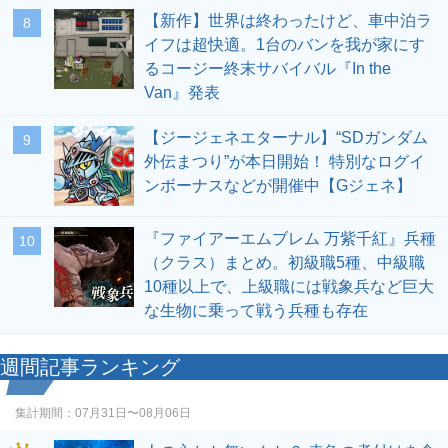
【新作】世界は終わったけど、車中泊ラ
8
イフは超快適。1台のバンを我が家にす
るコージー終末サバイバル『In the
Van』発表
【ジージェネエターナル】“SDガンダム
9
外伝まつり”が本日開始！ 特別なログイ
ンボーナスなどが開催中【Gジェネ】
『ファイアーエムブレム 万紫千紅』兵種
10
（クラス）まとめ。初級職5種、中級職
10種以上で、上級職には戦象兵など巨大
な生物に乗って戦う兵種も存在
週間記事ランキング
集計期間：
07月31日〜08月06日