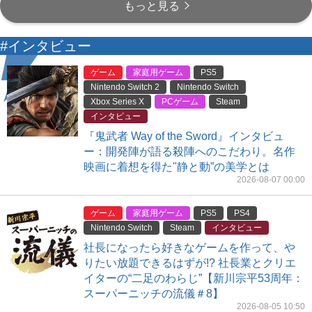
もっと見る
#インタビュー
ゲーム
家庭用ゲーム
PS5
Nintendo Switch 2
Nintendo Switch
Xbox Series X
PCゲーム
Steam
インタビュー
『鬼武者 Way of the Sword』インタビュ
ー：開発陣が語る殺陣へのこだわり。名作
映画に着想を得た"静と動”の美学とは
2026-08-07 00:00
ゲーム
家庭用ゲーム
PS5
PS4
Nintendo Switch
Steam
インタビュー
社長になったら好きなゲームを作って、や
りたい放題できるはずが!? 社長業とクリエ
イターの“二足のわらじ”【新川宗平53周年：
スーパーニッチの流儀＃8】
2026-08-05 10:50