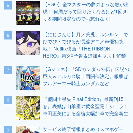
【FGO】全マスターの夢のような敵が出
5
現！ 何周だって回りたくなるけど1回き
り＆期間限定なのでお忘れなく!!
【にじさんじ】月ノ美兎、ルンルン、で
6
びでび・でびるが長編アニメ声優初挑
戦！ Netflix映画『THE RIBBON
HERO』第3弾予告＆追加キャスト解禁
【Gジェネ】『SDガンダム外伝』伝説の
7
巨人＆アルガス騎士団開催決定。報酬は
フルアーマー騎士ガンダムなど
『聖闘士星矢 Final Edition』最新刊15
8
巻。表紙は山羊座の黄金聖闘士シュラ！
車田正美による全編大幅加筆で完全新生
サービス終了情報まとめ（スマホゲー
9