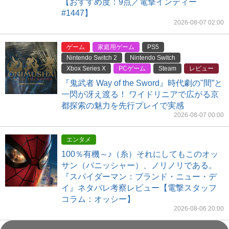
【おすすめ度：9点／電撃インディー
#1447】
2026-08-07 02:00
ゲーム
家庭用ゲーム
PS5
Nintendo Switch 2
Nintendo Switch
Xbox Series X
PCゲーム
Steam
レビュー
『鬼武者 Way of the Sword』時代劇の"間”と
一閃が冴え渡る！ ワイドリニアで広がる京
都探索の魅力を先行プレイで実感
2026-08-07 00:00
エンタメ
100％有機～♪（糸）それにしてもこのオッ
サン（パニッシャー）、ノリノリである。
『スパイダーマン：ブランド・ニュー・デ
イ』ネタバレ考察レビュー【電撃スタッフ
コラム：オッシー】
2026-08-06 20:00