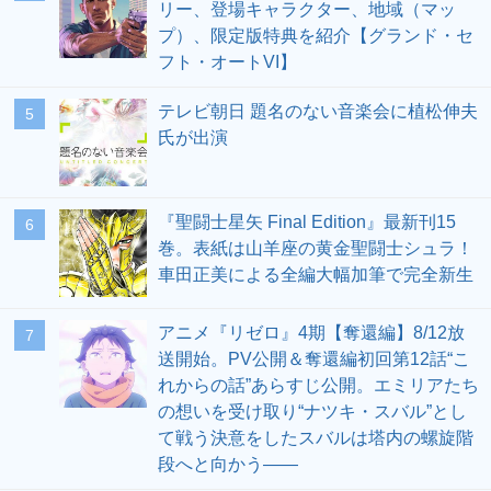
リー、登場キャラクター、地域（マッ
プ）、限定版特典を紹介【グランド・セ
フト・オートVI】
テレビ朝日 題名のない音楽会に植松伸夫
5
氏が出演
『聖闘士星矢 Final Edition』最新刊15
6
巻。表紙は山羊座の黄金聖闘士シュラ！
車田正美による全編大幅加筆で完全新生
アニメ『リゼロ』4期【奪還編】8/12放
7
送開始。PV公開＆奪還編初回第12話“こ
れからの話”あらすじ公開。エミリアたち
の想いを受け取り“ナツキ・スバル”とし
て戦う決意をしたスバルは塔内の螺旋階
段へと向かう――