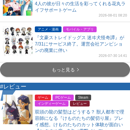
4人の彼が日々の生活を彩ってくれる花丸ラ
イフサポートゲーム
2026-08-01 08:20
アニメ・漫画
モバイル・アプリ
『文豪ストレイドッグス 迷ヰ犬怪奇譚』が
7/31にサービス終了。運営会社アンビショ
ンの廃業に伴い
2026-07-30 14:41
もっと見る
#レビュー
ゲーム
PCゲーム
Steam
インディーゲーム
レビュー
双頭の龍の髪型はどうする？ 獣人都市で理
容師になる『けものたちの髪切り屋』プレ
イ感想。けものたちのカット体験が面白い