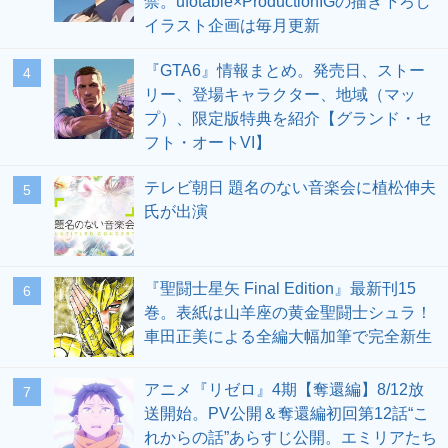
禁。ufotable×ProductionIGの描き下ろし
イラスト企画は毎月更新
『GTA6』情報まとめ。発売日、ストー
4
リー、登場キャラクター、地域（マッ
プ）、限定版特典を紹介【グランド・セ
フト・オートVI】
テレビ朝日 題名のない音楽会に植松伸夫
5
氏が出演
『聖闘士星矢 Final Edition』最新刊15
6
巻。表紙は山羊座の黄金聖闘士シュラ！
車田正美による全編大幅加筆で完全新生
アニメ『リゼロ』4期【奪還編】8/12放
7
送開始。PV公開＆奪還編初回第12話“こ
れからの話”あらすじ公開。エミリアたち