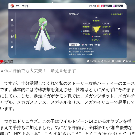
▲低い評価でも大丈夫！ 鍛え直せます
ですが、十分活躍してくれて私のストーリー攻略パーティーのエース
です。基本的には特殊攻撃を覚えさせ、性格はとくに変えずにそのまま
にしていました。暴走メガポケモン戦では、メガウツボット、メガルチ
ャブル、メガガメノデス、メガチルタリス、メガカイリューで起用して
います。
つぎにドリュウズ。この子はワイルドゾーン14にいるオヤブンを捕
まえて手持ちに加えました。気になる評価は、全体評価が“相当優秀な
能力”、HP“まあまあ”、こうげき“さいこう”、とくこう“かなりいい”、ぼ