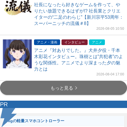
社長になったら好きなゲームを作って、や
りたい放題できるはずが!? 社長業とクリエ
イターの“二足のわらじ”【新川宗平53周年：
スーパーニッチの流儀＃8】
2026-08-05 10:50
アニメ・漫画
インタビュー
アニメ
アニメ『対ありでした。』犬井夕役・千本
木彩花インタビュー。珠樹とは”共犯者”のよ
うな関係性。アニメでより深まった夕の魅
力とは
2026-08-04 17:00
もっと見る
PR
56gの軽量スマホコントローラー