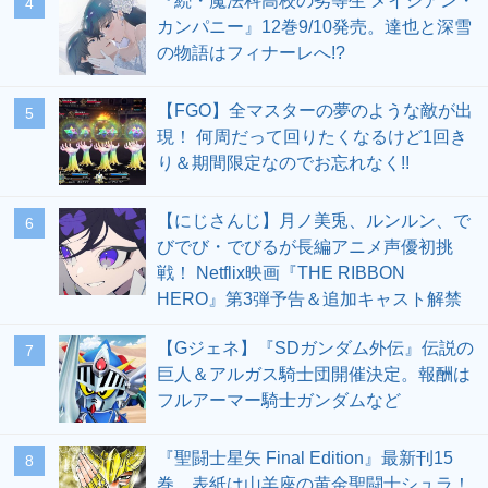
『続・魔法科高校の劣等生 メイジアン・
4
カンパニー』12巻9/10発売。達也と深雪
の物語はフィナーレへ!?
【FGO】全マスターの夢のような敵が出
5
現！ 何周だって回りたくなるけど1回き
り＆期間限定なのでお忘れなく!!
【にじさんじ】月ノ美兎、ルンルン、で
6
びでび・でびるが長編アニメ声優初挑
戦！ Netflix映画『THE RIBBON
HERO』第3弾予告＆追加キャスト解禁
【Gジェネ】『SDガンダム外伝』伝説の
7
巨人＆アルガス騎士団開催決定。報酬は
フルアーマー騎士ガンダムなど
『聖闘士星矢 Final Edition』最新刊15
8
巻。表紙は山羊座の黄金聖闘士シュラ！