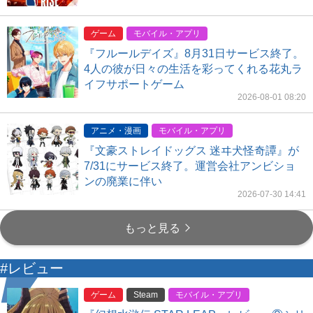
ゲーム
モバイル・アプリ
『フルールデイズ』8月31日サービス終了。
4人の彼が日々の生活を彩ってくれる花丸ラ
イフサポートゲーム
2026-08-01 08:20
アニメ・漫画
モバイル・アプリ
『文豪ストレイドッグス 迷ヰ犬怪奇譚』が
7/31にサービス終了。運営会社アンビショ
ンの廃業に伴い
2026-07-30 14:41
もっと見る
#レビュー
ゲーム
Steam
モバイル・アプリ