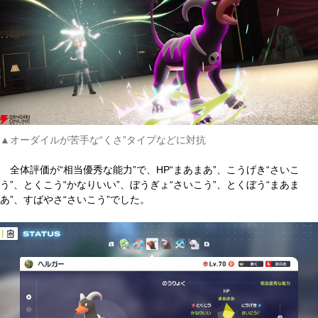
▲オーダイルが苦手な“くさ”タイプなどに対抗
全体評価が“相当優秀な能力”で、HP“まあまあ”、こうげき“さいこ
う”、とくこう“かなりいい”、ぼうぎょ“さいこう”、とくぼう“まあま
あ”、すばやさ“さいこう”でした。