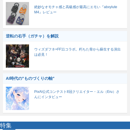
絶妙なオモチャ感と高級感が最高にエモい『abxylute
M4』レビュー
逆転の右手（ガチャ）を解説
ウィズダフネ×FF11コラボ。朽ちた骨から蘇生する演出
は必見！
AI時代の"ものづくりの軸"
PixAI公式コンテスト8冠クリエイター・エル（Eru）さ
んにインタビュー
特集