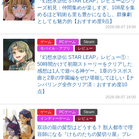
『幻想水滸伝 STAR LEAP』レビュー②シリ
ーズ初見：仲間集めが楽しすぎ。108星を集
めるほど戦術も里も豊かになるし、群像劇
としても魅力的【おすすめ度9点】
2026-08-07 19:00
ゲーム
PCゲーム
Steam
モバイル・アプリ
レビュー
『幻想水滸伝 STAR LEAP』レビュー①：
50時間かけて初期ストーリーをクリアした
感想は1人で遊べる神ゲー。1章のラスボス
曲と2章の学園編をぜひ堪能してほしい【ナ
ンバリング全作クリア済：おすすめ度10
点】
2026-08-07 18:00
ゲーム
PCゲーム
Steam
インディーゲーム
レビュー
双頭の龍の髪型はどうする？ 獣人都市で理
容師になる『けものたちの髪切り屋』プレ