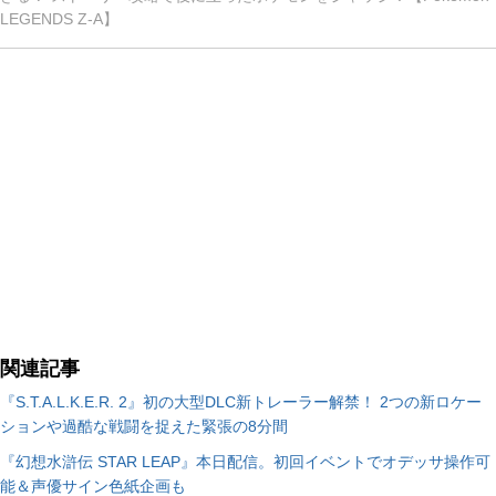
ファイアレッド・リーフグリーン』が初仕事。初オンライ
LEGENDS Z-A】
ンゲームは『ウルティマオンライン』で、廃プレイを経
験。『バイオハザード』などのホラー系や、ちくちくと根
気のいる集めゲーがわりと好物。いまのところ『ポケモ
ン』シリーズはライフワークとなっている。
...続きを読む
関連記事
『S.T.A.L.K.E.R. 2』初の大型DLC新トレーラー解禁！ 2つの新ロケー
ションや過酷な戦闘を捉えた緊張の8分間
『幻想水滸伝 STAR LEAP』本日配信。初回イベントでオデッサ操作可
能＆声優サイン色紙企画も