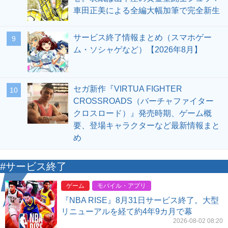
車田正美による全編大幅加筆で完全新生
サービス終了情報まとめ（スマホゲー
9
ム・ソシャゲなど）【2026年8月】
セガ新作『VIRTUA FIGHTER
10
CROSSROADS（バーチャファイター
クロスロード）』発売時期、ゲーム概
要、登場キャラクターなど最新情報まと
め
#サービス終了
ゲーム
モバイル・アプリ
『NBA RISE』8月31日サービス終了。大型
リニューアルを経て約4年9カ月で幕
2026-08-02 08:20