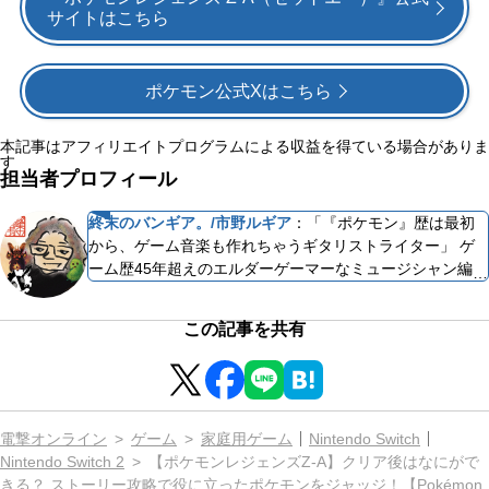
サイトはこちら
ポケモン公式Xはこちら
本記事はアフィリエイトプログラムによる収益を得ている場合がありま
す
担当者プロフィール
終末のバンギア。/市野ルギア
：
「『ポケモン』歴は最初
から、ゲーム音楽も作れちゃうギタリストライター」 ゲ
ーム歴45年超えのエルダーゲーマーなミュージシャン編集
ライター。2001年全国誌のペット雑誌で連載コラムデビ
ュー。 「ファミ通」「電撃」2大ゲームメディアで数々の
この記事を共有
記事や企画を担当。ニコ生公式生放送ゲーム番組の企画と
MCを2年務め、FMラジオ番組のパーソナリティーなどの
経験も持つ。またミュージシャンとしての経歴も長く、ゲ
ーム音楽の制作なども手掛けている。 ゲーセンの『イン
ベーダーゲーム』が初ゲーム。『FFXI』の有名プレイヤ
電撃オンライン
ゲーム
家庭用ゲーム
Nintendo Switch
ーとして名を馳せ、週刊ファミ通でゲームライターデビュ
Nintendo Switch 2
【ポケモンレジェンズZ-A】クリア後はなにがで
ー。攻略班に所属し数々のタイトルを担当。『ポケモン
きる？ ストーリー攻略で役に立ったポケモンをジャッジ！【Pokémon