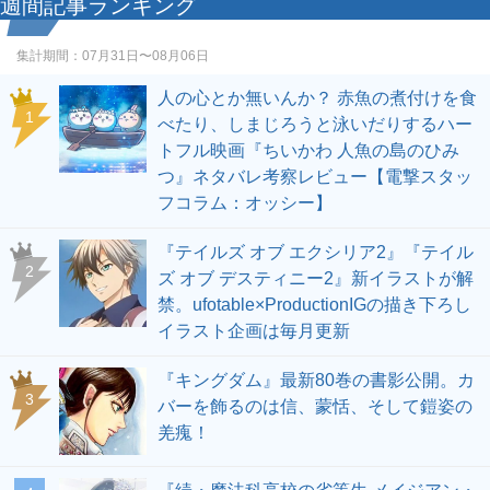
週間記事ランキング
集計期間：
07月31日〜08月06日
人の心とか無いんか？ 赤魚の煮付けを食
1
べたり、しまじろうと泳いだりするハー
トフル映画『ちいかわ 人魚の島のひみ
つ』ネタバレ考察レビュー【電撃スタッ
フコラム：オッシー】
『テイルズ オブ エクシリア2』『テイル
2
ズ オブ デスティニー2』新イラストが解
禁。ufotable×ProductionIGの描き下ろし
イラスト企画は毎月更新
『キングダム』最新80巻の書影公開。カ
3
バーを飾るのは信、蒙恬、そして鎧姿の
羌瘣！