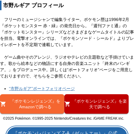
市野ルギア プロフィール
フリーのミュージシャンで編集ライター。ポケモン歴は1996年2月
『ポケットモンスター 赤・緑』の発売日から。『週刊ファミ通』の
『ポケットモンスター』シリーズなどさまざまなゲームタイトルの記事
を担当。電撃オンラインでは、『ポケモンソード・シールド』よりプレ
イレポートを不定期で連載しています。
ゲーム曲やそのアレンジ、ラジオやテレビの主題歌など手掛けていま
す。歌から絵本などの物語にする自身の音楽ユニット「終末のバンギ
ア。」をプロデュース中。詳しくは“ポートフォリオ”ページをご用意し
ておりますので、そちらをご参照ください。
“市野ルギア”ポートフォリオページ
『ポケモンレジェンズ』を
『ポケモンレジェンズ』を楽
Amazonで調べる
天で調べる
©2025 Pokémon. ©1995-2025 Nintendo/Creatures Inc. /GAME FREAK inc.
『ポケモンレジェンズ Z-A（ゼットエー）』公式