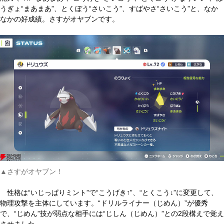
うぎょ“まあまあ”、とくぼう“さいこう”、すばやさ“さいこう”と、なか
なかの好成績。さすがオヤブンです。
▲さすがオヤブン！
性格は“いじっぱりミント”で“こうげき↑”、“とくこう↓”に変更して、
物理攻撃を主体にしています。“ドリルライナー（じめん）”が優秀
で、“じめん”技が弱点な相手には“じしん（じめん）”との2段構えで覚え