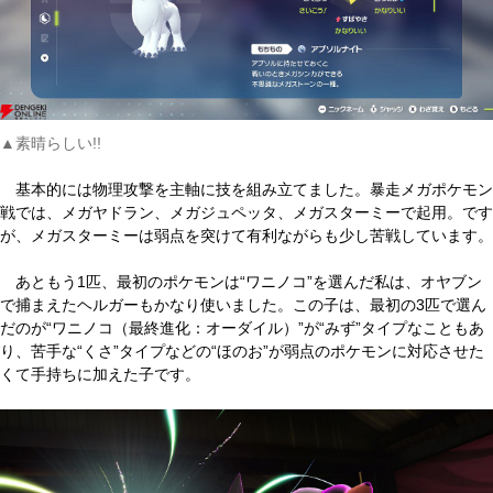
▲素晴らしい!!
基本的には物理攻撃を主軸に技を組み立てました。暴走メガポケモン
戦では、メガヤドラン、メガジュペッタ、メガスターミーで起用。です
が、メガスターミーは弱点を突けて有利ながらも少し苦戦しています。
あともう1匹、最初のポケモンは“ワニノコ”を選んだ私は、オヤブン
で捕まえたヘルガーもかなり使いました。この子は、最初の3匹で選ん
だのが“ワニノコ（最終進化：オーダイル）”が“みず”タイプなこともあ
り、苦手な“くさ”タイプなどの“ほのお”が弱点のポケモンに対応させた
くて手持ちに加えた子です。