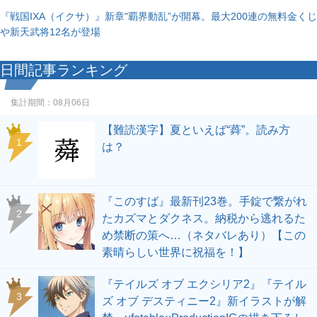
『戦国IXA（イクサ）』新章"覇界動乱”が開幕。最大200連の無料金くじ
や新天武将12名が登場
日間記事ランキング
集計期間：
08月06日
【難読漢字】夏といえば“蕣”。読み方
1
は？
『このすば』最新刊23巻。手錠で繋がれ
2
たカズマとダクネス。納税から逃れるた
め禁断の策へ…（ネタバレあり）【この
素晴らしい世界に祝福を！】
『テイルズ オブ エクシリア2』『テイル
3
ズ オブ デスティニー2』新イラストが解