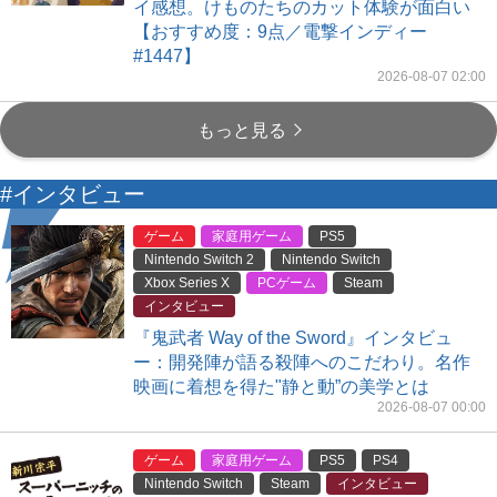
イ感想。けものたちのカット体験が面白い
【おすすめ度：9点／電撃インディー
#1447】
2026-08-07 02:00
もっと見る
#インタビュー
ゲーム
家庭用ゲーム
PS5
Nintendo Switch 2
Nintendo Switch
Xbox Series X
PCゲーム
Steam
インタビュー
『鬼武者 Way of the Sword』インタビュ
ー：開発陣が語る殺陣へのこだわり。名作
映画に着想を得た"静と動”の美学とは
2026-08-07 00:00
ゲーム
家庭用ゲーム
PS5
PS4
Nintendo Switch
Steam
インタビュー